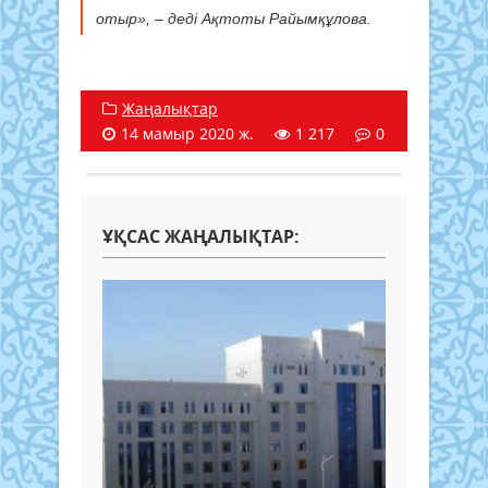
отыр», – деді Ақтоты Райымқұлова.
Жаңалықтар
14 мамыр 2020 ж.
1 217
0
ҰҚСАС ЖАҢАЛЫҚТАР: