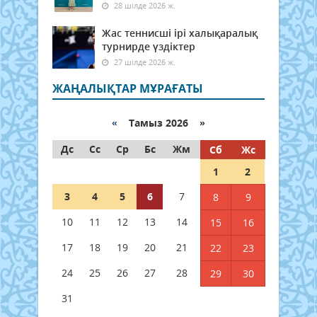
28 шілде 2026 ж.
Жас теннисші ірі халықаралық
турнирде үздіктер
27 шілде 2026 ж.
ЖАҢАЛЫҚТАР МҰРАҒАТЫ
«
Тамыз 2026 »
Дс
Сс
Ср
Бс
Жм
Сб
Жс
1
2
3
4
5
6
7
8
9
10
11
12
13
14
15
16
17
18
19
20
21
22
23
24
25
26
27
28
29
30
31