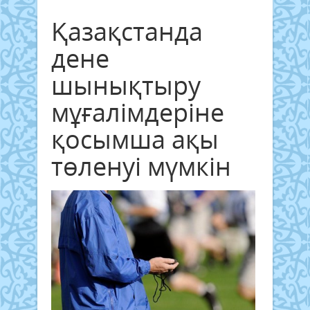
Қазақстанда
дене
шынықтыру
мұғалімдеріне
қосымша ақы
төленуі мүмкін