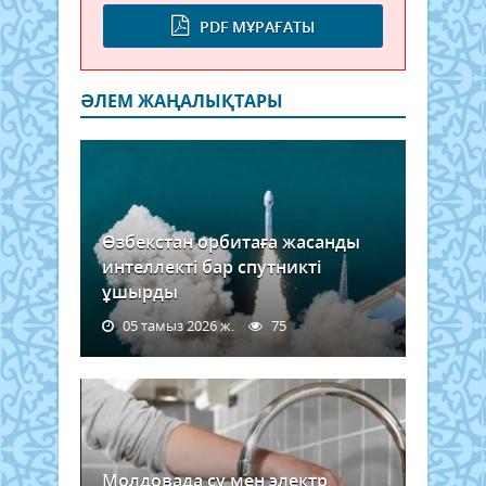
PDF МҰРАҒАТЫ
ӘЛЕМ ЖАҢАЛЫҚТАРЫ
Өзбекстан орбитаға жасанды
интеллекті бар спутникті
ұшырды
05 тамыз 2026 ж.
75
Молдовада су мен электр