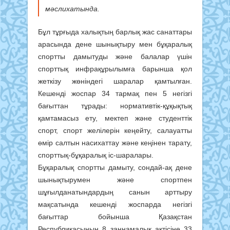
мәслихатында.
Бұл тұрғыда халықтың барлық жас санаттары
арасында дене шынықтыру мен бұқаралық
спортты дамытуды және балалар үшін
спорттық инфрақұрылымға барынша қол
жеткізу жөніндегі шаралар қамтылған.
Кешенді жоспар 34 тармақ пен 5 негізгі
бағыттан тұрады: нормативтік-құқықтық
қамтамасыз ету, мектеп және студенттік
спорт, спорт желілерін кеңейту, салауатты
өмір салтын насихаттау және кеңінен тарату,
спорттық-бұқаралық іс-шаралары.
Бұқаралық спортты дамыту, сондай-ақ дене
шынықтырумен және спортпен
шұғылданатындардың санын арттыру
мақсатында кешенді жоспарда негізгі
бағыттар бойынша Қазақстан
Республикасының 8 заңнамалық актісіне 33