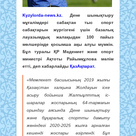
Kyzylorda-news.kz.
Дене шынықтыру
мұғалімдері сабақтан тыс спорт
сабақтарын жүргізгені үшін базалық
лауазымдық жалақыдан 100 пайыз
мөлшерінде қосымша ақы алуы мүмкін.
Бұл туралы ҚР Мәдениет және спорт
министрі Ақтоты Райымқұлова мәлім
етті, деп хабарлайды
ҚазАқпарат.
«Мемлекет басшысының 2019 жылғы
Қазақстан халқына Жолдауын іске
асыру бойынша Жалпыұлттық іс-
шаралар жоспарының 64-тармағын
орындау аясында Дене шынықтыру
және бұқаралық спортты дамыту
жөніндегі 2020-2025 жылға арналған
кешенді жоспары әзірленді. Бұл