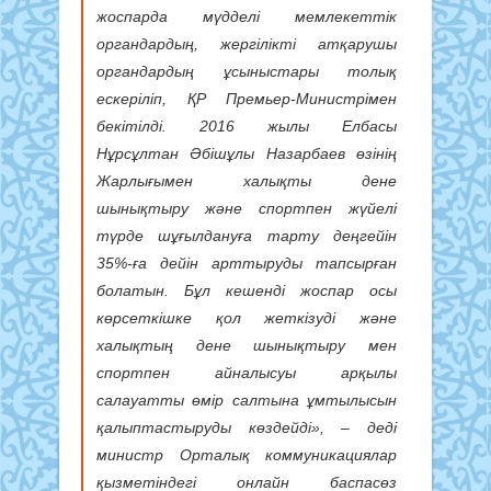
жоспарда мүдделі мемлекеттік
органдардың, жергілікті атқарушы
органдардың ұсыныстары толық
ескерілiп, ҚР Премьер-Министрімен
бекітілді. 2016 жылы Елбасы
Нұрсұлтан Әбішұлы Назарбаев өзiнiң
Жарлығымен халықты дене
шынықтыру және спортпен жүйелі
түрде шұғылдануға тарту деңгейін
35%-ға дейін арттыруды тапсырған
болатын. Бұл кешенді жоспар осы
көрсеткішке қол жеткізуді және
халықтың дене шынықтыру мен
спортпен айналысуы арқылы
салауатты өмір салтына ұмтылысын
қалыптастыруды көздейді», – деді
министр Орталық коммуникациялар
қызметіндегі онлайн баспасөз