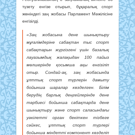
түзету енгізе отырып, бұқаралық спорт
жөніндегі заң жобасы Парламент Мәжілісіне
енгізілді.
«Заң жобасына дене шынықтыру
мұғалімдеріне сабақтан тыс спорт
сабақтарын жүргізгені үшін базалық
лауазымдық жалақыдан 100 пайыз
мөлшерінде қосымша ақы енгізіліп
отыр. Сондай-ақ, заң жобасында
ұлттық спорт түрлерін дамыту
бойынша шаралар көзделген. Білім
берудің барлық деңгейлерінде дене
тәрбиесі бойынша сабақтарда дене
шынықтыру және спорт саласындағы
уәкілетті орган бекіткен тізбеге
сәйкес, ұлттық спорт түрлері
бойынша міндетті компонент көзделіп