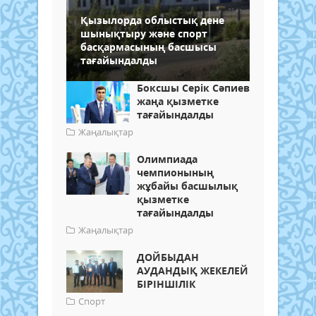
Қызылорда облыстық дене
шынықтыру және спорт
басқармасының басшысы
тағайындалды
Боксшы Серік Сәпиев
жаңа қызметке
тағайындалды
Жаңалықтар
Олимпиада
чемпионының
жұбайы басшылық
қызметке
тағайындалды
Жаңалықтар
ДОЙБЫДАН
АУДАНДЫҚ ЖЕКЕЛЕЙ
БІРІНШІЛІК
Спорт