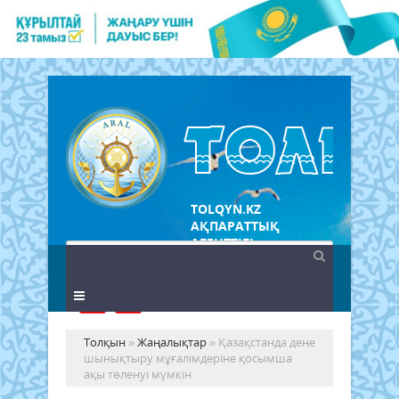
TOLQYN.KZ
АҚПАРАТТЫҚ
АГЕНТТІГІ
Толқын
»
Жаңалықтар
» Қазақстанда дене
шынықтыру мұғалімдеріне қосымша
ақы төленуі мүмкін