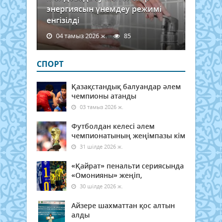
энергиясын үнемдеу режимі
енгізілді
04 тамыз 2026 ж.
85
СПОРТ
Қазақстандық балуандар әлем
чемпионы атанды
03 тамыз 2026 ж.
Футболдан келесі әлем
чемпионатының жеңімпазы кім
31 шілде 2026 ж.
«Қайрат» пенальти сериясында
«Омонияны» жеңіп,
30 шілде 2026 ж.
Айзере шахматтан қос алтын
алды