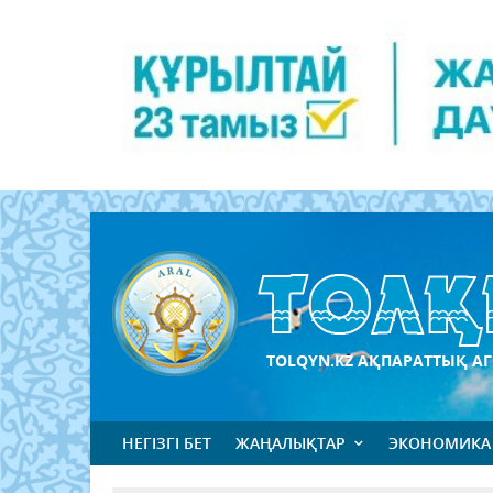
TOLQYN.KZ АҚПАРАТТЫҚ АГ
НЕГІЗГІ БЕТ
ЖАҢАЛЫҚТАР
ЭКОНОМИКА