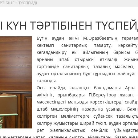
РТІБІНЕН ТҮСПЕЙДІ
 КҮН ТӘРТІБІНЕН ТҮСПЕЙ
Бүгін аудан әкімі М.Оразбаевтың төраға
көктемгі санитарлық тазарту, көркей
көгалдандыру екі айлығының барысы б
арнайы штаб отырысы өткізілді. Жиын
тәртібінде санитарлық тазалық мәселесі, ә
аудан орталығының бұл тұрғыдағы жай-күйі 
салынды.
Осы орайда, алғашқы баяндаманы Арал
әкімінің орынбасары П.Берсүгіров жасап, 
мәселесіндегі маңызды көрсеткіштерді слайд
штаб мүшелерінің назарына ұсынды. Бая
келтірген мәліметтерге сүйенсек тазалықт
келтіру жұмыстары ширай түсіп, аудан ортал
рет жалпыхалықтық сенбілік ұйымдасты
ген аумақтармен қатар, қаланың сыртқы аймақтары, базар ай