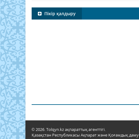
Пікір қалдыру
© 2026. Tolqyn.kz ақпараттық агенттігі.
Қазақстан Республикасы Ақпарат және Қоғамдық даму м