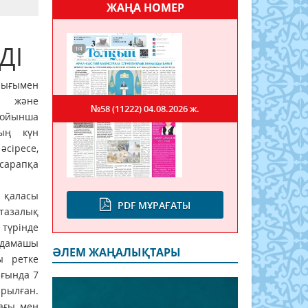
ЖАҢА НОМЕР
ДІ
лығымен
ту және
№58 (11222)
04.08.2026 ж.
ойынша
ың күн
сіресе,
сарапқа
 қаласы
PDF МҰРАҒАТЫ
тазалық
 түрінде
ндамашы
ӘЛЕМ ЖАҢАЛЫҚТАРЫ
ы ретке
ығында 7
рылған.
мағы мен