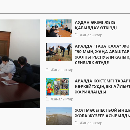
АУДАН ӘКІМІ ЖЕКЕ
ҚАБЫЛДАУ ӨТКІЗДІ
Жаңалықтар
АРАЛДА "ТАЗА ҚАЛА" ЖӘ
"90 МЫҢ ЖАҢА АҒАШТАР
ЖАЛПЫ РЕСПУБЛИКАЛЫҚ
СЕНБІЛІК ӨТУДЕ
Жаңалықтар
АРАЛДА КӨКТЕМГІ ТАЗАРТ
КӨРКЕЙТУДІҢ ЕКІ АЙЛЫ
ЖАРИЯЛАНДЫ
Жаңалықтар
ЖОЛ МӘСЕЛЕСІ БОЙЫНША
ЖОБА ЖҮЗЕГЕ АСЫРЫЛД
Жаңалықтар