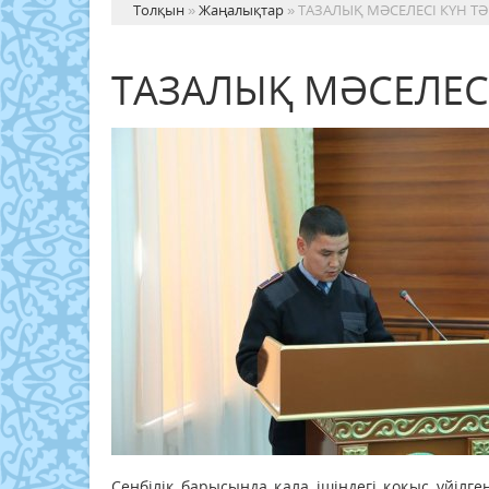
Толқын
»
Жаңалықтар
» ТАЗАЛЫҚ МӘСЕЛЕСІ КҮН ТӘ
ТАЗАЛЫҚ МӘСЕЛЕСІ
Сенбілік барысында қала ішіндегі қоқыс үйіл