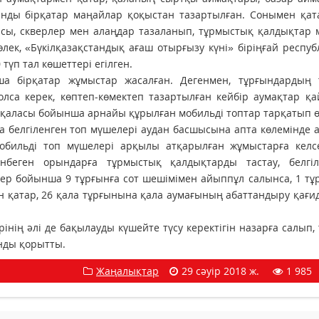
сынды бірқатар маңайлар қоқыстан тазартылған. Сонымен қат
асы, скверлер мен алаңдар тазаланып, тұрмыстық қалдықтар 
ек, «Бүкілқазақстандық ағаш отырғызу күні» біріңғай респу
түп тал көшеттері егілген.
а бірқатар жұмыстар жасалған. Дегенмен, тұрғындардың 
лса керек, көптеп-көмектеп тазартылған кейбір аумақтар қа
 қаласы бойынша арнайы құрылған мобильді топтар тарқатып ө
а белгіленген топ мүшелері аудан басшысына апта көлемінде 
бильді топ мүшелері арқылы атқарылған жұмыстарға келсе
енбеген орындарға тұрмыстық қалдықтарды тастау, белгіл
ер бойынша 9 тұрғынға сот шешімімен айыппұл салынса, 1 тұ
ен қатар, 26 қала тұрғынына қала аумағының абаттандыру қағ
інің әлі де бақылауды күшейте түсу керектігін назарға салып,
нды қорытты.
Жаңалықтар
29 сәуір 2018 ж.
1 985