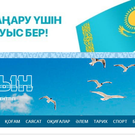
ЕНТТІГІ
ҚОҒАМ
САЯСАТ
ОҚИҒАЛАР
ӘЛЕМ
ТАРИХ
СПОРТ