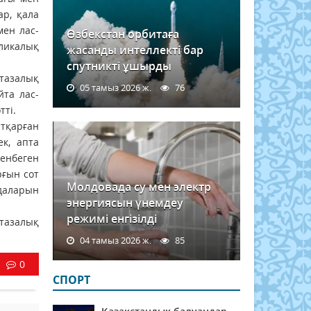
ар, қала
мен лас-
Өзбекстан орбитаға
бликалық
жасанды интеллекті бар
спутникті ұшырды
тазалық
05 тамыз 2026 ж.
76
йта лас-
тті.
атқарған
к, апта
енбеген
рғын сот
Молдовада су мен электр
идаларын
энергиясын үнемдеу
режимі енгізілді
 тазалық
04 тамыз 2026 ж.
85
0
СПОРТ