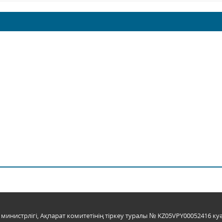
инистрлігі, Ақпарат комитетінің тіркеу туралы № KZ05VPY00052416 куә