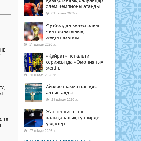
Қазақстандық балуандар
әлем чемпионы атанды
03 тамыз 2026 ж.
Футболдан келесі әлем
чемпионатының
жеңімпазы кім
31 шілде 2026 ж.
НЕ
"
«Қайрат» пенальти
сериясында «Омонияны»
жеңіп,
30 шілде 2026 ж.
Айзере шахматтан қос
У,
алтын алды
ҒЫ
28 шілде 2026 ж.
Жас теннисші ірі
халықаралық турнирде
 18
үздіктер
Ы
27 шілде 2026 ж.