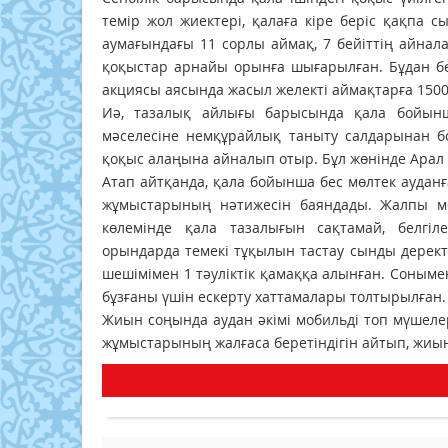
темір жол жиектері, қалаға кіре беріс қақпа 
аумағындағы 11 сорлы аймақ, 7 бейіттің айнал
қоқыстар арнайы орынға шығарылған. Бұдан бөл
акциясы аясында жасыл желекті аймақтарға 1500 
Иә, тазалық айлығы барысында қала бойынш
мәселесіне немқұрайлық таныту салдарынан бо
қоқыс алаңына айналып отыр. Бұл жөнінде Арал
Атап айтқанда, қала бойынша бес мөлтек ауданғ
жұмыстарының нәтижесін баяндады. Жалпы мо
көлемінде қала тазалығын сақтамай, белгіл
орындарда темекі тұқылын тастау сынды дерект
шешімімен 1 тәуліктік қамаққа алынған. Соным
бұзғаны үшін ескерту хаттамалары толтырылған.
Жиын соңында аудан әкімі мобильді топ мүшелер
жұмыстарының жалғаса беретіндігін айтып, жиы