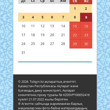
Дс
Сс
Ср
Бс
Жм
Сб
Жс
1
2
3
4
5
6
7
8
9
10
11
12
13
14
15
16
17
18
19
20
21
22
23
24
25
26
27
28
29
30
31
© 2026. Tolqyn.kz ақпараттық агенттігі.
Қазақстан Республикасы Ақпарат және
Қоғамдық даму министрлігі, Ақпарат
комитетінің тіркеу туралы № KZ05VPY00052416
куәлігі 21.07.2022 жылы берілген.
® Агенттік сайтында жарияланған барлық
мақалалар мен фото-бейне материалдардың