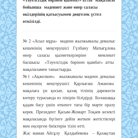
бойынша мәдениет және өнер саласы
өкілдерінің қатысуымен дөңгелек үстел
өткізілді.
№ 2 «Асыл мұра» мәдени жылжымалы демалыс
кешенінің меңгерушісі Гүлбану Матығұлова
өнер саласы қызметкерлеріне мемлекет
басшысы «Тәуелсіздік бәрінен қымбат» атты
мақаласымен таныстырды.
№1 «Ақжелкен» жылжымалы мәдени демалыс
кешенінің меңгерушісі Қарлығаш Аманова
мақалаға үн қосып, қазақ тілінің дәрежесін
көтеру турасында өз пікірін білідірді. Болашаққа
қадам басу үшін өткенге тағы бір мәрте оралу
керек. Президент Қасым-Жомарт Тоқаев кезекті
мақаласында бүгінге дейін жеткен жетістіктері
мен еңсерген биіктерін тізіп өтті.
Жас маман Айсұлу Қалдыбекова – Қазақстан