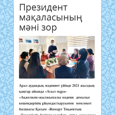
Президент
мақаласының
мәні зор
Арал аудандық мәдениет үйінде 2021 жылдың
қаңтар айында «Асыл мұра»
«Ақжелкен»жылжымалы мәдени демалыс
кешендерінің ұйымдастыруымен мемлекет
басшысы Қасым -Жомарт Тоқаевтың
«Тәуелсіздік бәрінен қымбат» атты мақаласы