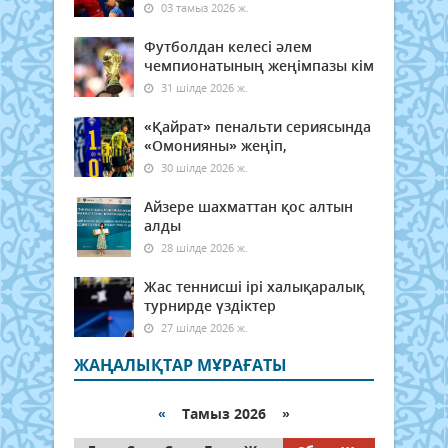
03 тамыз 2026 ж.
Футболдан келесі әлем
чемпионатының жеңімпазы кім
31 шілде 2026 ж.
«Қайрат» пенальти сериясында
«Омонияны» жеңіп,
30 шілде 2026 ж.
Айзере шахматтан қос алтын
алды
28 шілде 2026 ж.
Жас теннисші ірі халықаралық
турнирде үздіктер
27 шілде 2026 ж.
ЖАҢАЛЫҚТАР МҰРАҒАТЫ
«
Тамыз 2026 »