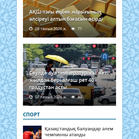
АҚШ-тағы еңбек нарығының
әлсіреуі алтын бағасын өсірді
08 тамыз 2026 ж.
71
Сеулде ауа температурасы жеті
жылдан бері алғаш рет 40
градустан асты
07 тамыз 2026 ж.
80
СПОРТ
Қазақстандық балуандар әлем
чемпионы атанды