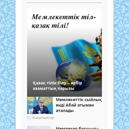
Қазақ тілін білу – әрбір
азаматтың парызы
Мемлекеттік сыйлық
енді Абай атымен
аталады
Жаңалықтар
Мемлекет басшысы