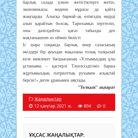
барлық салада үлкен жетістіктерге жетіп,
экономикасы, мәдени мұрасы да қайта
жаңғырды. Алысқа бармай-ақ өзіміздің өңірді
алып қарайтын болсақ. Тарихымыз зерттеліп,
оны дәлелдейтін қағаз табылды деп
мақтанышпен өз оймен бөлісті
Іс шара соңында барлық өнер саласының
өкілдері бір ауыздан мақаланы толық талқылай
келе мемлекет басшысының «Ұлтымыздың ұлы
ұстанымы – қастерлі Тәуелсіздігіміз барша
жұртымыздың патриоттық рухымен асқақтай
берсін!» деген ұранымен аяқтады.
"Толқын" ақпарат
Жаңалықтар
12 қаңтар 2021 ж.
804
0
ҰҚСАС ЖАҢАЛЫҚТАР: