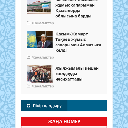
жұмыс сапарымен
Қызылорда
облысына барды
Жаңалықтар
Қасым-Жомарт
Тоқаев жұмыс
сапарымен Алматыға
келді
Жаңалықтар
Жылжымалы кешен
жолдауды
нәсихаттады
Жаңалықтар
Пікір қалдыру
ЖАҢА НОМЕР