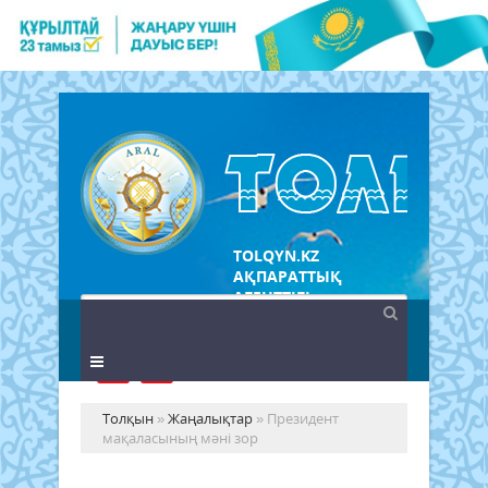
TOLQYN.KZ
АҚПАРАТТЫҚ
АГЕНТТІГІ
Толқын
»
Жаңалықтар
» Президент
мақаласының мәні зор