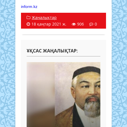
inform.kz
Жаңалықтар
18 қаңтар 2021 ж.
906
0
ҰҚСАС ЖАҢАЛЫҚТАР: