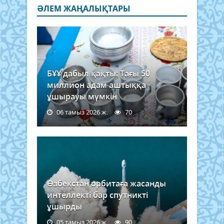
ӘЛЕМ ЖАҢАЛЫҚТАРЫ
БҰҰ дабыл қақты: Тағы 50
миллион адам аштыққа
ұшырауы мүмкін
06 тамыз 2026 ж.
70
Өзбекстан орбитаға жасанды
интеллекті бар спутникті
ұшырды
05 тамыз 2026 ж.
90