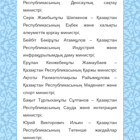
Республикасының Денсаулық сақтау
министрі;
Серік Жамбылұлы Шәпкенов – Қазақстан
Республикасының Еңбек және халықты
әлеуметтік қорғау министрі;
Бейбіт Бәкірұлы Атамқұлов – Қазақстан
Республикасының Индустрия және
инфрақұрылымдық даму министрі;
Ерұлан Кенжебекұлы Жамаубаев –
Қазақстан Республикасының Қаржы министрі;
Ақтоты Рахматоллақызы Райымқұлова –
Қазақстан Республикасының Мәдениет және
спорт министрі;
Бақыт Тұрлыханұлы Сұлтанов – Қазақстан
Республикасының Сауда және интеграция
министрі;
Юрий Викторович Ильин – Қазақстан
Республикасының Төтенше жағдайлар
министрі;