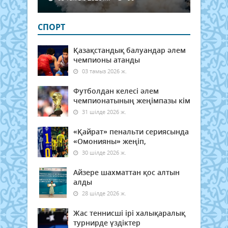
СПОРТ
Қазақстандық балуандар әлем
чемпионы атанды
03 тамыз 2026 ж.
Футболдан келесі әлем
чемпионатының жеңімпазы кім
31 шілде 2026 ж.
«Қайрат» пенальти сериясында
«Омонияны» жеңіп,
30 шілде 2026 ж.
Айзере шахматтан қос алтын
алды
28 шілде 2026 ж.
Жас теннисші ірі халықаралық
турнирде үздіктер