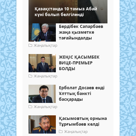
Қазақстанда 10 тамыз Абай
күні болып белгіленді
Бердібек Сапарбаев
жаңа қызметке
тағайындалды
Жаңалықтар
ЖЕҢІС ҚАСЫМБЕК
ВИЦЕ-ПРЕМЬЕР
БОЛДЫ
Жаңалықтар
Ерболат Досаев енді
Ұлттық банкті
басқарады
Жаңалықтар
Қасымовтың орнына
Тұрғымбаев келді
Жаңалықтар