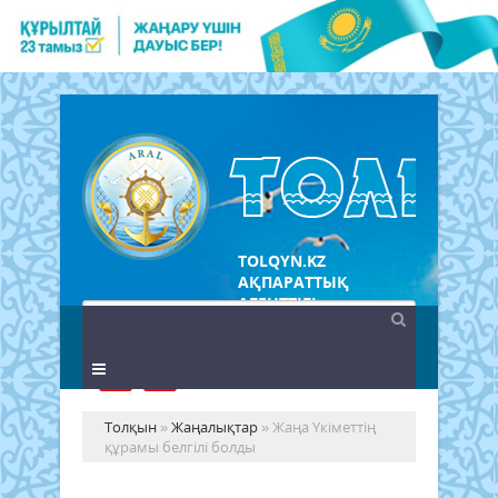
TOLQYN.KZ
АҚПАРАТТЫҚ
АГЕНТТІГІ
Толқын
»
Жаңалықтар
» Жаңа Үкіметтің
құрамы белгілі болды