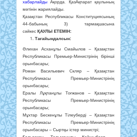
хабарлайды
Ақорда. ҚазАқпарат қаулының
мәтінін жариялайды.
Қазақстан Республикасы Конституциясының
44-бабының 3) тармақшасына
сәйкес
ҚАУЛЫ ЕТЕМІН:
Тағайындалсын:
Әлихан Асханұлы Смайылов – Қазақстан
Республикасы Премьер-Министрінің бірінші
орынбасары;
Роман Васильевич Скляр – Қазақстан
Республикасы Премьер-Министрінің
орынбасары;
Ералы Лұқпанұлы Тоғжанов – Қазақстан
Республикасы Премьер-Министрінің
орынбасары;
Мұхтар Бескенұлы Тілеуберді – Қазақстан
Республикасы Премьер-Министрінің
орынбасары – Сыртқы істер министрі;
Ғалымжан Тельманұлы Қойшыбаев –