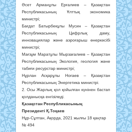
Әсет Арманұлы Ерғалиев – Қазақстан
Республикасының Ұлттық экономика
министрі;
Бағдат Батырбекұлы Мусин – Қазақстан
Республикасының Цифрлық даму,
инновациялар және аэроғарыш өнеркәсібі
министрі;
Мағзұм Маратұлы Мырзағалиев – Қазақстан
Республикасының Экология, геология және
табиғи ресурстар министрі;
Нұрлан Асқарұлы Ноғаев – Қазақстан
Республикасының Энергетика министрі.
2. Осы Жарлық қол қойылған күнінен бастап
қолданысқа енгізіледі.
Қазақстан Республикасының
Президенті Қ.Тоқаев
Нұр-Сұлтан, Ақорда, 2021 жылғы 18 қаңтар
№ 494