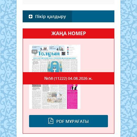
Пікір қалдыру
ЖАҢА НОМЕР
№58 (11222)
04.08.2026 ж.
PDF МҰРАҒАТЫ