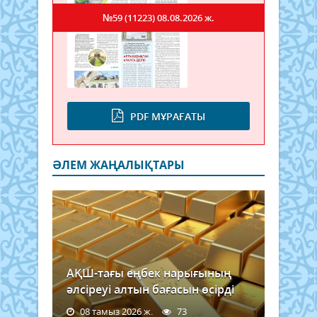
№59 (11223)
08.08.2026 ж.
PDF МҰРАҒАТЫ
ӘЛЕМ ЖАҢАЛЫҚТАРЫ
АҚШ-тағы еңбек нарығының
әлсіреуі алтын бағасын өсірді
08 тамыз 2026 ж.
73