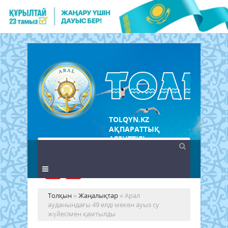
TOLQYN.KZ
АҚПАРАТТЫҚ
АГЕНТТІГІ
Толқын
»
Жаңалықтар
» Арал
ауданындағы 49 елді мекен ауыз су
жүйесімен қамтылды