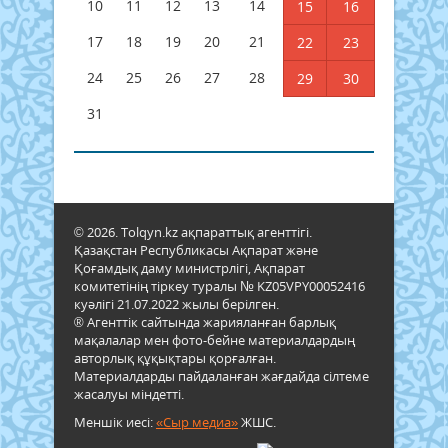
10
11
12
13
14
15
16
17
18
19
20
21
22
23
24
25
26
27
28
29
30
31
© 2026. Tolqyn.kz ақпараттық агенттігі.
Қазақстан Республикасы Ақпарат және
Қоғамдық даму министрлігі, Ақпарат
комитетінің тіркеу туралы № KZ05VPY00052416
куәлігі 21.07.2022 жылы берілген.
® Агенттік сайтында жарияланған барлық
мақалалар мен фото-бейне материалдардың
авторлық құқықтары қорғалған.
Материалдарды пайдаланған жағдайда сілтеме
жасалуы міндетті.
Меншік иесі:
«Сыр медиа»
ЖШС.