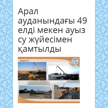
Арал
ауданындағы 49
елді мекен ауыз
су жүйесімен
қамтылды