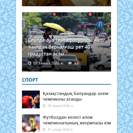
Сеулде ауа температурасы жеті
жылдан бері алғаш рет 40
градустан асты
07 тамыз 2026 ж.
83
СПОРТ
Қазақстандық балуандар әлем
чемпионы атанды
03 тамыз 2026 ж.
Футболдан келесі әлем
чемпионатының жеңімпазы кім
31 шілде 2026 ж.