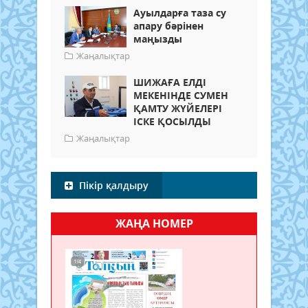
Ауылдарға таза су
апару бәрінен
маңызды
Жаңалықтар
ШИЖАҒА ЕЛДІ
МЕКЕНІНДЕ СУМЕН
ҚАМТУ ЖҮЙЕЛЕРІ
ІСКЕ ҚОСЫЛДЫ
Жаңалықтар
Пікір қалдыру
ЖАҢА НОМЕР