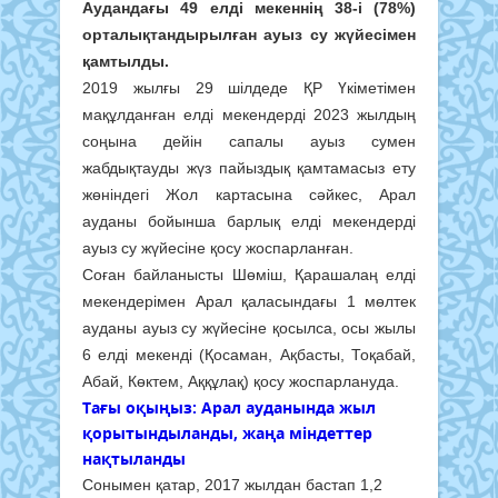
Аудандағы 49 елді мекеннің 38-і (78%)
орталықтандырылған ауыз су жүйесімен
қамтылды.
2019 жылғы 29 шілдеде ҚР Үкіметімен
мақұлданған елді мекендерді 2023 жылдың
соңына дейін сапалы ауыз сумен
жабдықтауды жүз пайыздық қамтамасыз ету
жөніндегі Жол картасына сәйкес, Арал
ауданы бойынша барлық елді мекендерді
ауыз су жүйесіне қосу жоспарланған.
Соған байланысты Шөміш, Қарашалаң елді
мекендерімен Арал қаласындағы 1 мөлтек
ауданы ауыз су жүйесіне қосылса, осы жылы
6 елді мекенді (Қосаман, Ақбасты, Тоқабай,
Абай, Көктем, Аққұлақ) қосу жоспарлануда.
Тағы оқыңыз: Арал ауданында жыл
қорытындыланды, жаңа міндеттер
нақтыланды
Сонымен қатар, 2017 жылдан бастап 1,2