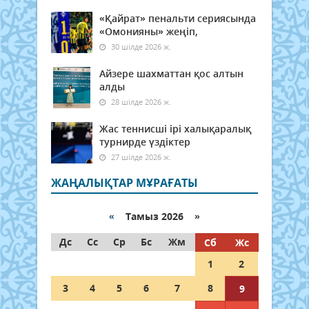
«Қайрат» пенальти сериясында
«Омонияны» жеңіп,
30 шілде 2026 ж.
Айзере шахматтан қос алтын
алды
28 шілде 2026 ж.
Жас теннисші ірі халықаралық
турнирде үздіктер
27 шілде 2026 ж.
ЖАҢАЛЫҚТАР МҰРАҒАТЫ
«
Тамыз 2026 »
Дс
Сс
Ср
Бс
Жм
Сб
Жс
1
2
3
4
5
6
7
8
9