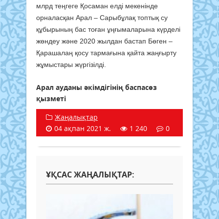
млрд теңгеге Қосаман елді мекенінде
орналасқан Арал – Сарыбұлақ топтық су
құбырының бас тоған ұңғымаларына күрделі
жөндеу және 2020 жылдан бастап Бөген –
Қарашалаң қосу тармағына қайта жаңғырту
жұмыстары жүргізілді.
Арал ауданы әкімдігінің баспасөз
қызметі
Жаңалықтар
04 ақпан 2021 ж.
1 240
0
ҰҚСАС ЖАҢАЛЫҚТАР: