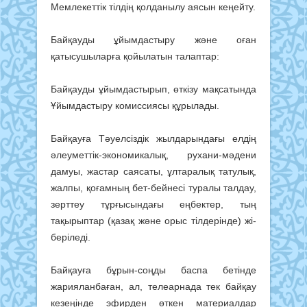
Мемлекеттік тілдің қол­данылу аясын кеңейту.
Байқауды ұйымдастыру және оған
қатысушыларға қо­йы­­­латын талаптар:
Байқауды ұйымдастырып, өткізу мақсатында
Ұйым­дас­тыру комиссиясы құрылады.
Байқауға Тәуелсіздік жыл­­дарын­дағы елдің
әлеу­мет­тік-экономикалық, рухани-мә­де­ни
дамуы, жастар сая­саты, ұлт­аралық татулық,
жалпы, қоғам­ның бет-бейнесі туралы талдау,
зерттеу тұрғысындағы еңбектер, тың
тақырыптар (қа­зақ және орыс тілдерінде) жі­
беріледі.
Байқауға бұрын-соңды бас­­па бетінде
жарияланбаған, ал, телеарнада тек байқау
ке­зеңінде эфирден өткен материалдар