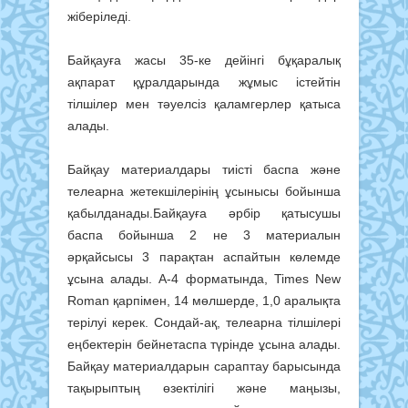
жіберіледі.
Байқауға жасы 35-ке дейінгі бұқа­ра­лық
ақпарат құ­рал­дарында жұмыс істей­тін
тілшілер мен тәуелсіз қалам­герлер қатыса
алады.
Байқау материалдары тиісті баспа және
телеарна же­тек­шілерінің ұсынысы бойынша
қабылданады.Байқауға әрбір қа­ты­су­шы
баспа бойынша 2 не 3 материалын
әрқайсысы 3 парақтан аспайтын көлемде
ұсына алады. А-4 форматында, Times New
Rоman қарпімен, 14 мөлшерде, 1,0 аралықта
терілуі керек. Сондай-ақ, телеарна тілшілері
еңбектерін бейнетаспа түрінде ұсына алады.
Байқау материалдарын сараптау барысында
та­қы­­рыптың өзектілігі және маңызы,