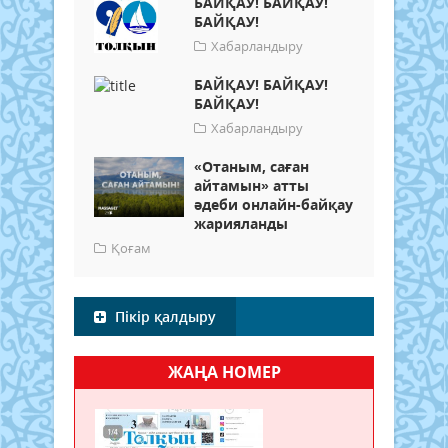
БАЙҚАУ! БАЙҚАУ!
БАЙҚАУ!
Хабарландыру
БАЙҚАУ! БАЙҚАУ!
БАЙҚАУ!
Хабарландыру
«Отаным, саған
айтамын» атты
әдеби онлайн-байқау
жарияланды
Қоғам
Пікір қалдыру
ЖАҢА НОМЕР