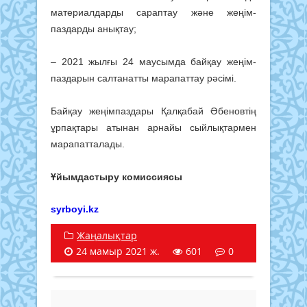
материал­дарды са­раптау және жеңім­
паздарды анықтау;
– 2021 жылғы 24 маусымда байқау жеңім­
паздарын салтанатты марапаттау рәсімі.
Байқау жеңімпаздары Қал­қабай Әбеновтің
ұрпақтары атынан арнайы сый­лық­тармен
марапатталады.
Ұйымдастыру комиссиясы
syrboyi.kz
Жаңалықтар
24 мамыр 2021 ж.
601
0