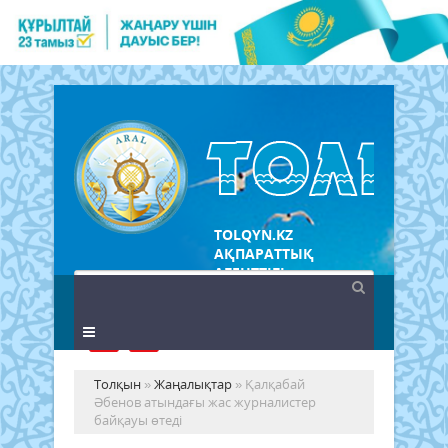
TOLQYN.KZ
АҚПАРАТТЫҚ
АГЕНТТІГІ
Толқын
»
Жаңалықтар
» Қалқабай
Әбенов атындағы жас журналистер
байқауы өтеді