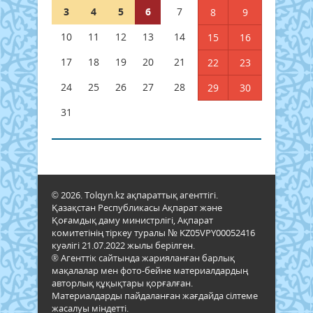
3
4
5
6
7
8
9
10
11
12
13
14
15
16
17
18
19
20
21
22
23
24
25
26
27
28
29
30
31
© 2026. Tolqyn.kz ақпараттық агенттігі.
Қазақстан Республикасы Ақпарат және
Қоғамдық даму министрлігі, Ақпарат
комитетінің тіркеу туралы № KZ05VPY00052416
куәлігі 21.07.2022 жылы берілген.
® Агенттік сайтында жарияланған барлық
мақалалар мен фото-бейне материалдардың
авторлық құқықтары қорғалған.
Материалдарды пайдаланған жағдайда сілтеме
жасалуы міндетті.