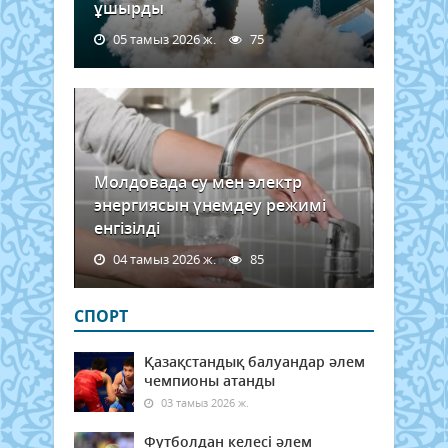
ұшырды
05 тамыз 2026 ж.
75
Молдовада су мен электр
энергиясын үнемдеу режимі
енгізілді
04 тамыз 2026 ж.
85
СПОРТ
Қазақстандық балуандар әлем
чемпионы атанды
03 тамыз 2026 ж.
Футболдан келесі әлем