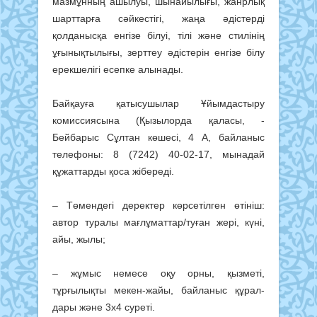
мазмұнның ашылуы, шынайылығы, жанр­лық
шарт­тарға сәйкестігі, жаңа әдістерді
қолданысқа енгізе білуі, тілі және стилінің
ұғынық­ты­лығы, зерттеу әдістерін ен­гізе білу
ерекшелігі есепке алынады.
Байқауға қатысушылар Ұйым­дас­тыру
комиссиясына (Қы­­зыл­орда қаласы, ­
Бейбарыс Сұл­­тан көшесі, 4 А, байланыс
теле­­фоны: 8 (7242) 40-02-17, ­мы­надай
құжаттарды қоса жібереді.
– Төмендегі деректер көр­сетілген өтініш:
автор туралы мағлұматтар/туған жері, күні,
айы, жылы;
– жұмыс немесе оқу орны, қызметі,
тұрғылықты мекен-жайы, байланыс құрал­
дары және 3х4 суреті.