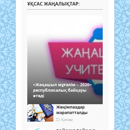
ҰҚСАС ЖАҢАЛЫҚТАР:
«Жаңашыл мұғалім – 2020»
республикалық байқауы
өтеді
Жеңімпаздар
марапатталды
Қоғам