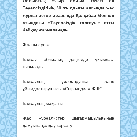
Облыстық «Сыр бойы» газеті ел
Тәуелсіздігінің 30 жылдығы аясында жас
журналистер арасында Қалқабай Әбенов
атын­дағы «Тәуелсіздік толғауы» атты
байқау жарияланады.
Жалпы ереже
Байқау облыстық дең­гейде ұйым­дас­
тырылады.
Байқаудың үйлестірушісі және
ұйымдастырушысы «Сыр медиа» ЖШС.
Байқаудың мақсаты:
Жас журналистер шығар­ма­шы­лы­ғының
дамуына қолдау көрсету.