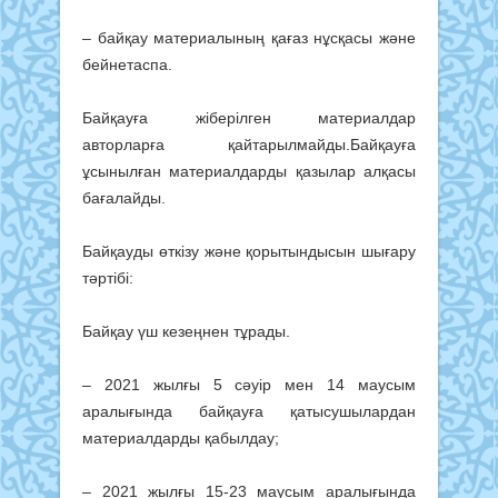
– байқау материалының қағаз нұсқасы және
бейнетас­па.
Байқауға жіберілген ма­териалдар
авторларға қай­та­рылмайды.Байқауға
ұсынылған материалдарды қазылар алқасы
бағалайды.
Байқауды өткізу және қоры­тындысын шығару
тәртібі:
Байқау үш кезеңнен тұ­рады.
– 2021 жылғы 5 сәуір мен 14 маусым
аралығында бай­қауға қатысушылардан
материалдарды қабылдау;
– 2021 жылғы 15-23 маусым ара­лы­ғында