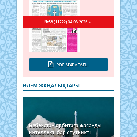
№58 (11222)
04.08.2026 ж.
PDF МҰРАҒАТЫ
ӘЛЕМ ЖАҢАЛЫҚТАРЫ
Өзбекстан орбитаға жасанды
интеллекті бар спутникті