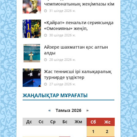
чемпионатының жеңімпазы кім
31 шілде 2026 ж.
«Қайрат» пенальти сериясында
«Омонияны» жеңіп,
30 шілде 2026 ж.
Айзере шахматтан қос алтын
алды
28 шілде 2026 ж.
Жас теннисші ірі халықаралық
турнирде үздіктер
27 шілде 2026 ж.
ЖАҢАЛЫҚТАР МҰРАҒАТЫ
«
Тамыз 2026 »
Дс
Сс
Ср
Бс
Жм
Сб
Жс
1
2