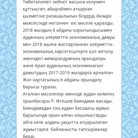
Үмбеталиевті зейнет жасына келуімен
құттықтап, абыроймен атқарған
қызметіне ризашылығын білдірді.Әкімдік
мәжілісінде негізінен екі мәселе қаралды.
2018 жылдың 6 айдағы қорытындысымен
ауданның әлеуметтік-экономикалық дамуы
мен 2018 жылға жоспарланған әлеуметтік-
экономикалық көрсеткіштерге қол жеткізу
жөніндегі меморандумның орындалуы
және Арал ауданының экономикасын
дамытудың 2017-2019 жылдарға арналған
Жол картасының 6 айдағы орындалу
барысы туралы.
Аталған мәселелер жөнінде аудан әкімінің
орынбасары Р. Өтешов баяндама жасады.
Баяндамадан соң аудан басшысы жұмыс
барысында орын алған олқылықтарды
айта келе алдағы уақытта атқарылатан
жұмыстарға байланысты тапсырмалар
берді.