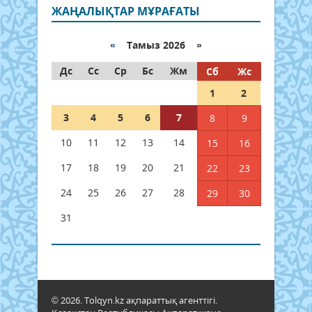
ЖАҢАЛЫҚТАР МҰРАҒАТЫ
«
Тамыз 2026 »
Дс
Сс
Ср
Бс
Жм
Сб
Жс
1
2
3
4
5
6
7
8
9
10
11
12
13
14
15
16
17
18
19
20
21
22
23
24
25
26
27
28
29
30
31
© 2026. Tolqyn.kz ақпараттық агенттігі.