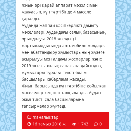
Жиын әрі қарай аппарат мәжілісімен
жалғасып, күн тәртібінде 4 мәселе
қаралды.
Ауданда жаппай кәсіпкерлікті дамыту
мәселелері, Аудандағы салық базасының
орындалуы, 2018 жылдың І
жартыжылдығында автомобиль жолдары
мен абаттандыру жұмыстарының жүзеге
асырылуы мен алдағы жоспарлар және
2019 жылғы халық санағына дайындық
жұмыстары туралы тиісті бөлім
басшылары хабарлама жасады.
Жиын барысында күн тәртібіне қойылған
мәселелер кеңінен талқыланды. Аудан
әкімі тиісті сала басшыларына
тапсырмалар жүктеді.
Жаңалықтар
16 тамыз 2018 ж.
1 743
0