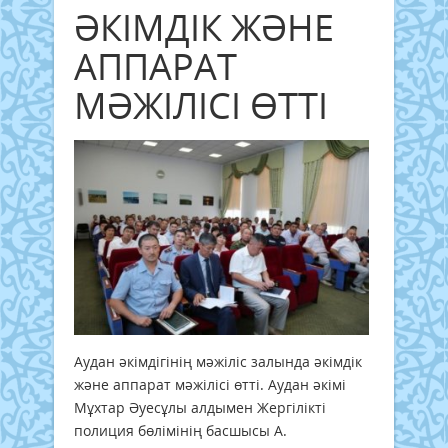
ӘКІМДІК ЖӘНЕ
АППАРАТ
МӘЖІЛІСІ ӨТТІ
Аудан әкімдігінің мәжіліс залында әкімдік
және аппарат мәжілісі өтті. Аудан әкімі
Мұхтар Әуесұлы алдымен Жергілікті
полиция бөлімінің басшысы А.