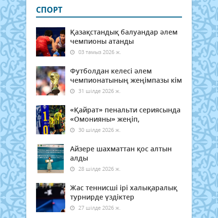
СПОРТ
Қазақстандық балуандар әлем
чемпионы атанды
03 тамыз 2026 ж.
Футболдан келесі әлем
чемпионатының жеңімпазы кім
31 шілде 2026 ж.
«Қайрат» пенальти сериясында
«Омонияны» жеңіп,
30 шілде 2026 ж.
Айзере шахматтан қос алтын
алды
28 шілде 2026 ж.
Жас теннисші ірі халықаралық
турнирде үздіктер
27 шілде 2026 ж.