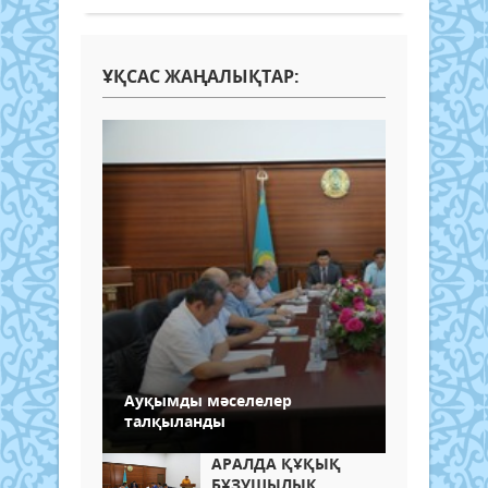
ҰҚСАС ЖАҢАЛЫҚТАР:
Ауқымды мәселелер
талқыланды
АРАЛДА ҚҰҚЫҚ
БҰЗУШЫЛЫҚ