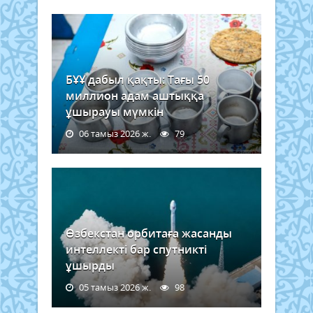
БҰҰ дабыл қақты: Тағы 50
миллион адам аштыққа
ұшырауы мүмкін
06 тамыз 2026 ж.
79
Өзбекстан орбитаға жасанды
интеллекті бар спутникті
ұшырды
05 тамыз 2026 ж.
98