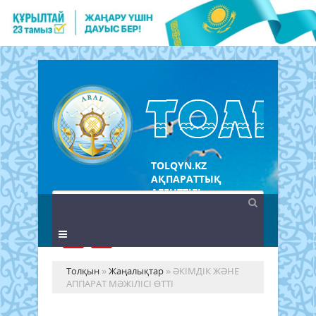
TOLQYN.KZ
АҚПАРАТТЫҚ
АГЕНТТІГІ
Толқын
»
Жаңалықтар
» ӘКІМДІК ЖӘНЕ
АППАРАТ МӘЖІЛІСІ ӨТТІ