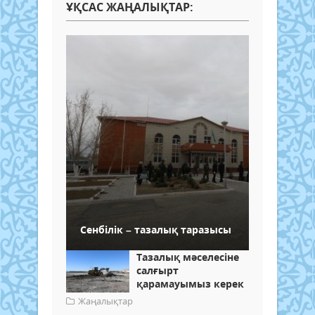
ҰҚСАС ЖАҢАЛЫҚТАР:
Сенбілік – тазалық таразысы
Тазалық мәселесіне
салғырт
қарамауымыз керек
Жаңалықтар