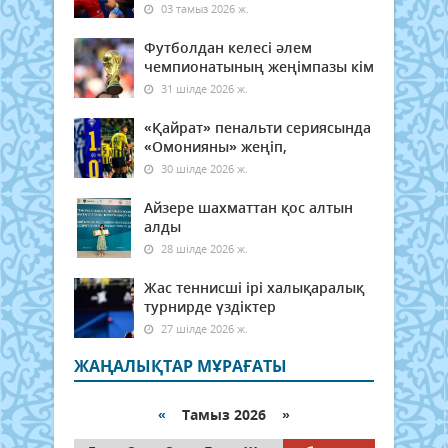
03 тамыз 2026 ж.
Футболдан келесі әлем
чемпионатының жеңімпазы кім
31 шілде 2026 ж.
«Қайрат» пенальти сериясында
«Омонияны» жеңіп,
30 шілде 2026 ж.
Айзере шахматтан қос алтын
алды
28 шілде 2026 ж.
Жас теннисші ірі халықаралық
турнирде үздіктер
27 шілде 2026 ж.
ЖАҢАЛЫҚТАР МҰРАҒАТЫ
«
Тамыз 2026 »