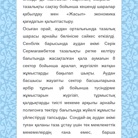
тазалықты сақтау бойынша кешенді шаралар
қабылдау мен «Жасыл» экономика
қағидатын қалыптастыру.
Осыған орай, аудан орталығында тазалық
шарасы арнайы бөлініске сәйкес өткізілді.
Сенбілік барысында аудан әкімі Серік
Сермағамбетов тазалықты ретке келтіру
бағытында жасақталған қала аумағын 8
сектор бойынша аралап, жүргізіліп жатқан
жұмыстарды бақылап шықты. Аудан
басшысы жауапты сектор басшыларына
әрбір тұрғын үй бойынша түсіндірме
жұмыстарын жүргізіп, тұрмыстық
қалдықтарды тиісті мекеме арқылы арнайы
полигонға төктіру бағытында жүйелі жұмысты
үйлестіруді тапсырды. Сондай-ақ аудан әкімі
туған қаланы таза ұстау үшін тек мемлекеттік
мекемелердің ғана емес, барша