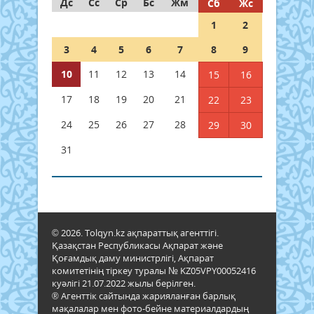
Дс
Сс
Ср
Бс
Жм
Сб
Жс
1
2
3
4
5
6
7
8
9
10
11
12
13
14
15
16
17
18
19
20
21
22
23
24
25
26
27
28
29
30
31
© 2026. Tolqyn.kz ақпараттық агенттігі.
Қазақстан Республикасы Ақпарат және
Қоғамдық даму министрлігі, Ақпарат
комитетінің тіркеу туралы № KZ05VPY00052416
куәлігі 21.07.2022 жылы берілген.
® Агенттік сайтында жарияланған барлық
мақалалар мен фото-бейне материалдардың