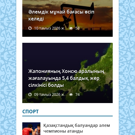
Әлемдік мұнай бағасы өсіп
келеді
10 тамыз 2026 ж.
58
Жапонияның Хонсю аралының
жағалауында 5,4 балдық жер
сілкінісі болды
09 тамыз 2026 ж.
74
СПОРТ
Қазақстандық балуандар әлем
чемпионы атанды