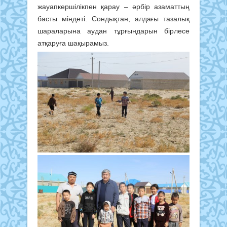
жауапкершілікпен қарау – әрбір азаматтың
басты міндеті. Сондықтан, алдағы тазалық
шараларына аудан тұрғындарын бірлесе
атқаруға шақырамыз.