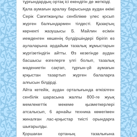
тұрғындардың ортақ ісі екендігін де жеткізді.
Қала аумағын аралау барысында аудан әкімі
Серік Сағитжанұлы сенбілікке үлес қосып
жүрген балғындармен тілдесті. Қазақтың
көрнекті жазушысы Б. Майлин есімін
иемденген көшенің бүлдіршіндері бірігіп өз
аулаларына әрдайым тазалық жұмыстарын
жүргізетіндігін айтты. Өз кезегінде аудан
басшысы өзгелерге үлгі болып, тазалық
мәдениетін сақтап, тұрғын-үй аумағын
қоқыстан тазартып жүрген балаларға
алғысын білдірді.
Айта кетейік, аудан орталығында өткізілген
сенбілік шарасына жалпы 800-ге жуық
мемлекеттік мекеме қызметкерлері
атсалысып, 6 арнайы техника көмегімен
жиналған лас-қоқыстар тиісті орындарға
шығарылды.
Қоршаған ортаның тазалығына