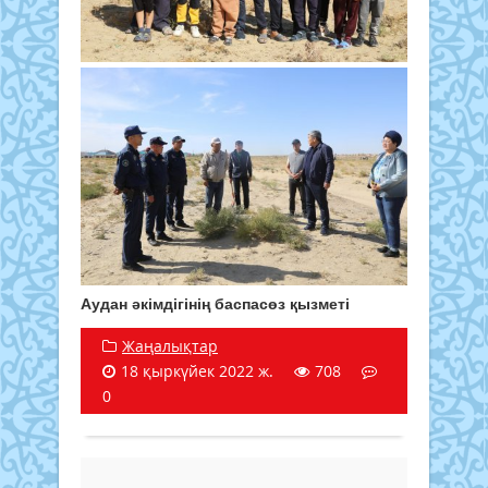
Аудан әкімдігінің баспасөз қызметі
Жаңалықтар
18 қыркүйек 2022 ж.
708
0