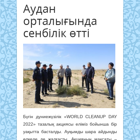
Аудан
орталығында
сенбілік өтті
Бүгін дүниежүзілік «WORLD СLEANUP DAY
2022» тазалық акциясы еліміз бойынша бір
уақытта басталды. Ауқымды шара айдынды
өлкеде де жалғасты. Акцияның мақсаты –