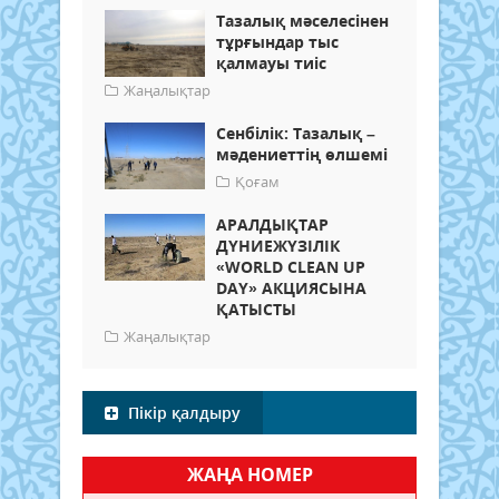
Тазалық мәселесінен
тұрғындар тыс
қалмауы тиіс
Жаңалықтар
Сенбілік: Тазалық –
мәдениеттің өлшемі
Қоғам
АРАЛДЫҚТАР
ДҮНИЕЖҮЗІЛІК
«WORLD CLEAN UP
DAY» АКЦИЯСЫНА
ҚАТЫСТЫ
Жаңалықтар
Пікір қалдыру
ЖАҢА НОМЕР