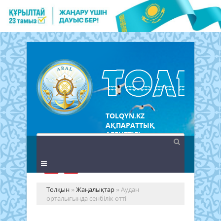
TOLQYN.KZ
АҚПАРАТТЫҚ
АГЕНТТІГІ
Толқын
»
Жаңалықтар
» Аудан
орталығында сенбілік өтті