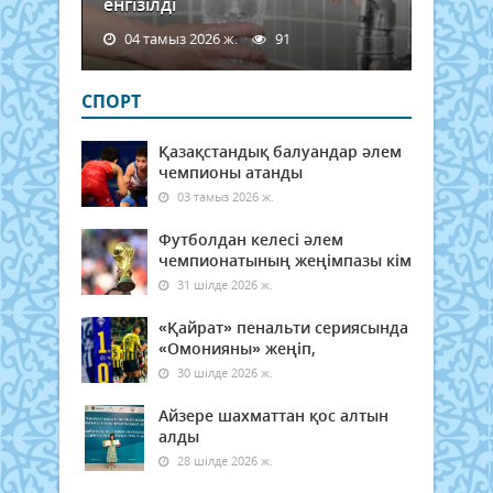
енгізілді
04 тамыз 2026 ж.
91
СПОРТ
Қазақстандық балуандар әлем
чемпионы атанды
03 тамыз 2026 ж.
Футболдан келесі әлем
чемпионатының жеңімпазы кім
31 шілде 2026 ж.
«Қайрат» пенальти сериясында
«Омонияны» жеңіп,
30 шілде 2026 ж.
Айзере шахматтан қос алтын
алды
28 шілде 2026 ж.