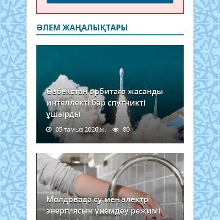
ӘЛЕМ ЖАҢАЛЫҚТАРЫ
Өзбекстан орбитаға жасанды
интеллекті бар спутникті
ұшырды
05 тамыз 2026 ж.
80
Молдовада су мен электр
энергиясын үнемдеу режимі