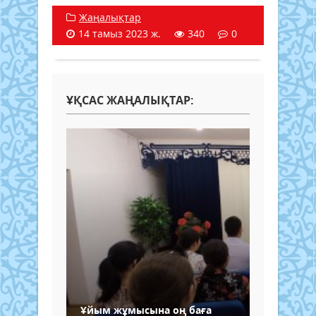
Жаңалықтар
14 тамыз 2023 ж.
340
0
ҰҚСАС ЖАҢАЛЫҚТАР:
Ұйым жұмысына оң баға