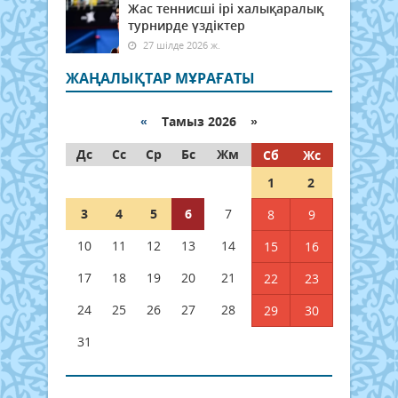
Жас теннисші ірі халықаралық
турнирде үздіктер
27 шілде 2026 ж.
ЖАҢАЛЫҚТАР МҰРАҒАТЫ
«
Тамыз 2026 »
Дс
Сс
Ср
Бс
Жм
Сб
Жс
1
2
3
4
5
6
7
8
9
10
11
12
13
14
15
16
17
18
19
20
21
22
23
24
25
26
27
28
29
30
31