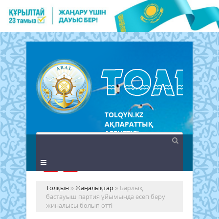
TOLQYN.KZ
АҚПАРАТТЫҚ
АГЕНТТІГІ
Толқын
»
Жаңалықтар
» Барлық
бастауыш партия ұйымында есеп беру
жиналысы болып өтті