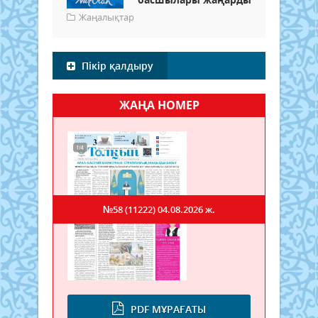
Жаңалықтар
Пікір қалдыру
ЖАҢА НОМЕР
№58 (11222)
04.08.2026 ж.
PDF МҰРАҒАТЫ