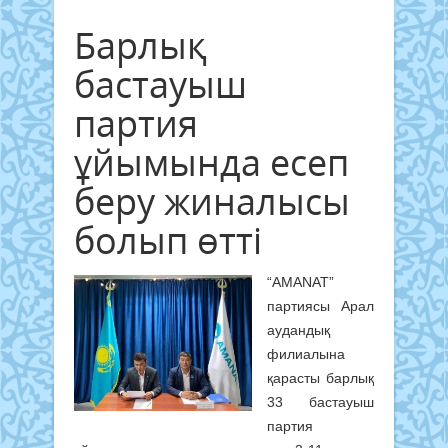
Барлық
бастауыш
партия
ұйымында есеп
беру жиналысы
болып өтті
“AMANAT”
партиясы Арал
аудандық
филиалына
қарасты барлық
33 бастауыш
партия