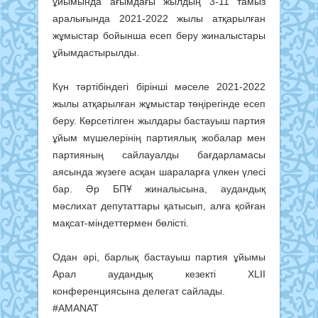
ұйымында ағымдағы жылдың 3-11 тамыз
аралығында 2021-2022 жылы атқарылған
жұмыстар бойынша есеп беру жиналыстары
ұйымдастырылды.
Күн тәртібіндегі бірінші мәселе 2021-2022
жылы атқарылған жұмыстар төңірегінде есеп
беру. Көрсетілген жылдары бастауыш партия
ұйым мүшелерінің партиялық жобалар мен
партияның сайлауалды бағдарламасы
аясында жүзеге асқан шараларға үлкен үлесі
бар. Әр БПҰ жиналысына, аудандық
мәслихат депутаттары қатысып, алға қойған
мақсат-міндеттермен бөлісті.
Одан әрі, барлық бастауыш партия ұйымы
Арал аудандық кезекті ХLII
конференциясына делегат сайлады.
#AMANAT