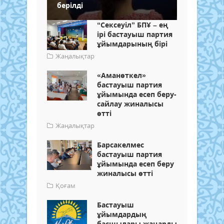
берілді
“Сексеуіл” БПҰ – ең
ірі бастауыш партия
ұйымдарының бірі
Жаңалықтар
«Аманөткел»
бастауыш партия
ұйымында есеп беру-
сайлау жиналысы
өтті
Жаңалықтар
Барсакелмес
бастауыш партия
ұйымында есеп беру
жиналысы өтті
Қоғам
Бастауыш
ұйымдардың
басшылары жаңарды