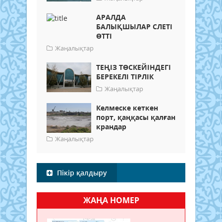
АРАЛДА
БАЛЫҚШЫЛАР СЛЕТІ
ӨТТІ
Жаңалықтар
ТЕҢІЗ ТӨСКЕЙІНДЕГІ
БЕРЕКЕЛІ ТІРЛІК
Жаңалықтар
Келмеске кеткен
порт, қаңқасы қалған
крандар
Жаңалықтар
Пікір қалдыру
ЖАҢА НОМЕР