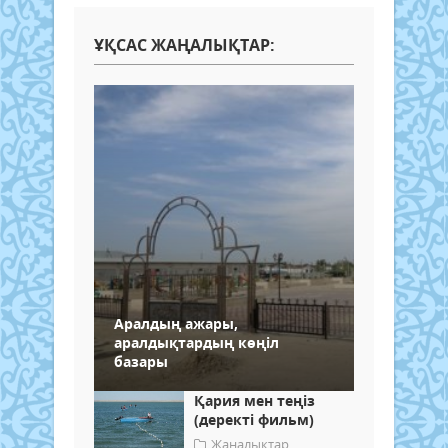
ҰҚСАС ЖАҢАЛЫҚТАР:
Аралдың ажары,
аралдықтардың көңіл
базары
Қария мен теңіз
(деректі фильм)
Жаңалықтар