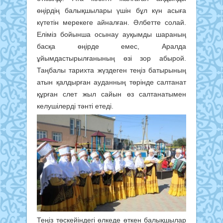
өңірдің балықшылары үшін бұл күн асыға
күтетін мерекеге айналған. Әлбетте солай.
Еліміз бойынша осынау ауқымды шараның
басқа өңірде емес, Аралда
ұйымдастырылғанының өзі зор абырой.
Таңбалы тарихта жүздеген теңіз батырының
атын қалдырған ауданның төрінде салтанат
құрған слет жыл сайын өз салтанатымен
келушілерді тәнті етеді.
Теңіз төскейіндегі өлкеде өткен балықшылар