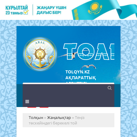
TOLQYN.KZ
АҚПАРАТТЫҚ
АГЕНТТІГІ
Толқын
»
Жаңалықтар
» Теңіз
төскейіндегі берекелі той