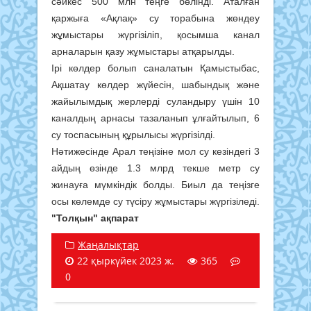
сәйкес 500 млн теңге бөлінді. Аталған
қаржыға «Ақлақ» су торабына жөндеу
жұмыстары жүргізіліп, қосымша канал
арналарын қазу жұмыстары атқарылды.
Ірі көлдер болып саналатын Қамыстыбас,
Ақшатау көлдер жүйесін, шабындық және
жайылымдық жерлерді суландыру үшін 10
каналдың арнасы тазаланып ұлғайтылып, 6
су тоспасының құрылысы жүргізілді.
Нәтижесінде Арал теңізіне мол су кезіндегі 3
айдың өзінде 1.3 млрд текше метр су
жинауға мүмкіндік болды. Биыл да теңізге
осы көлемде су түсіру жұмыстары жүргізіледі.
"Толқын" ақпарат
Жаңалықтар
22 қыркүйек 2023 ж.
365
0