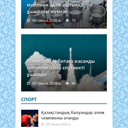
миллион адам аштыққа
ұшырауы мүмкін
06 тамыз 2026 ж.
79
Өзбекстан орбитаға жасанды
интеллекті бар спутникті
ұшырды
05 тамыз 2026 ж.
98
СПОРТ
Қазақстандық балуандар әлем
чемпионы атанды
03 тамыз 2026 ж.