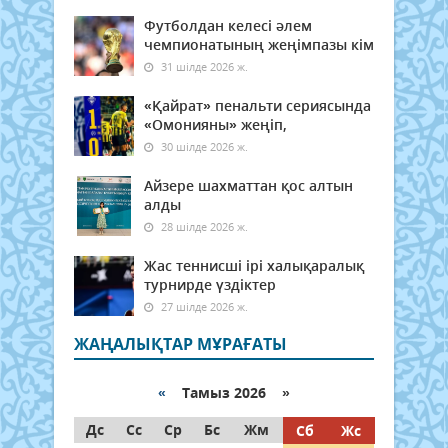
Футболдан келесі әлем
чемпионатының жеңімпазы кім
31 шілде 2026 ж.
«Қайрат» пенальти сериясында
«Омонияны» жеңіп,
30 шілде 2026 ж.
Айзере шахматтан қос алтын
алды
28 шілде 2026 ж.
Жас теннисші ірі халықаралық
турнирде үздіктер
27 шілде 2026 ж.
ЖАҢАЛЫҚТАР МҰРАҒАТЫ
«
Тамыз 2026 »
Дс
Сс
Ср
Бс
Жм
Сб
Жс