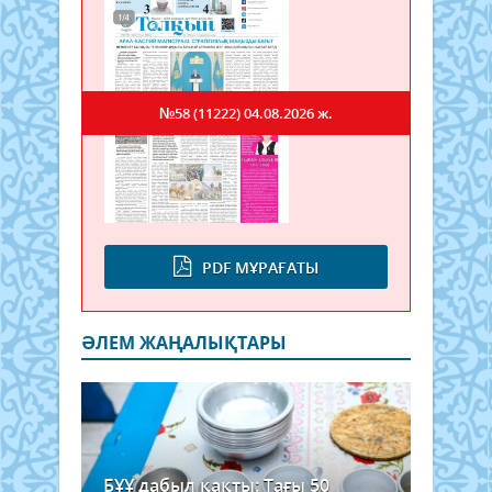
№58 (11222)
04.08.2026 ж.
PDF МҰРАҒАТЫ
ӘЛЕМ ЖАҢАЛЫҚТАРЫ
БҰҰ дабыл қақты: Тағы 50