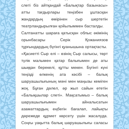
слеті біз айтқандай «Балықтар базынасы»
атты тағдырлары теңізбен ұштасқан
жандардың өмірінен сыр шертетін
театрландырылған қойылыммен басталды.
Салтанатты шараға қатысқан облыс әкімінің
орынбасары Серік Қожаниязов
тұрғындардың бүгінгі қуанышына ортақтасты.
«Қасиетті Сыр елі – өзінің Сыр салысы, төрт
түлік малымен қатар балығымен де аты
шыққан берекелі, құтты мекен. Бүгінгі күні
теңізді өлкенің ата кәсібі – балық
шаруашылығының мәні мен маңызы кеміген
жоқ. Бұған дәлел, әр жыл сайын өтетін
«Балықшылар слеті». Мақсатымыз – балық
шаруашылығымен айналысатын
азаматтардың еңбегін бағалап, лайықты
дәрежеде құрмет көрсету үшін жасалуда.
Соңғы уақытта балық шаруашылығы саласы