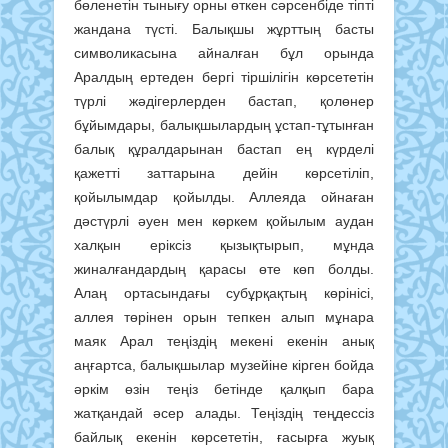
бөленетін тынығу орны өткен сәрсенбіде тіпті
жандана түсті. Балықшы жұрттың басты
символикасына айналған бұл орында
Аралдың ертеден бергі тіршілігін көрсететін
түрлі жәдігерлерден бастап, қолөнер
бұйымдары, балықшылардың ұстап-тұтынған
балық құралдарынан бастап ең күрделі
қажетті заттарына дейін көрсетіліп,
қойылымдар қойылды. Аллеяда ойнаған
дәстүрлі әуен мен көркем қойылым аудан
халқын еріксіз қызықтырып, мұнда
жиналғандардың қарасы өте көп болды.
Алаң ортасындағы субұрқақтың көрінісі,
аллея төрінен орын тепкен алып мұнара
маяк Арал теңіздің мекені екенін анық
аңғартса, балықшылар музейіне кірген бойда
әркім өзін теңіз бетінде қалқып бара
жатқандай әсер алады. Теңіздің теңдессіз
байлық екенін көрсететін, ғасырға жуық