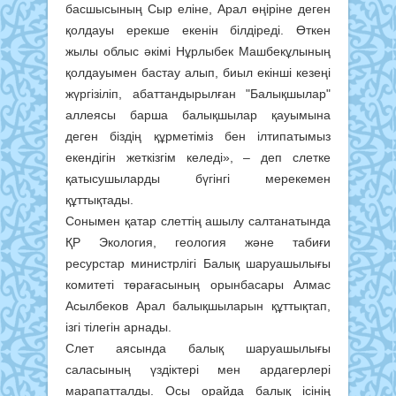
басшысының Сыр еліне, Арал өңіріне деген
қолдауы ерекше екенін білдіреді. Өткен
жылы облыс әкімі Нұрлыбек Машбекұлының
қолдауымен бастау алып, биыл екінші кезеңі
жүргізіліп, абаттандырылған "Балықшылар"
аллеясы барша балықшылар қауымына
деген біздің құрметіміз бен ілтипатымыз
екендігін жеткізгім келеді», – деп слетке
қатысушыларды бүгінгі мерекемен
құттықтады.
Сонымен қатар слеттің ашылу салтанатында
ҚР Экология, геология және табиғи
ресурстар министрлігі Балық шаруашылығы
комитеті төрағасының орынбасары Алмас
Асылбеков Арал балықшыларын құттықтап,
ізгі тілегін арнады.
Слет аясында балық шаруашылығы
саласының үздіктері мен ардагерлері
марапатталды. Осы орайда балық ісінің