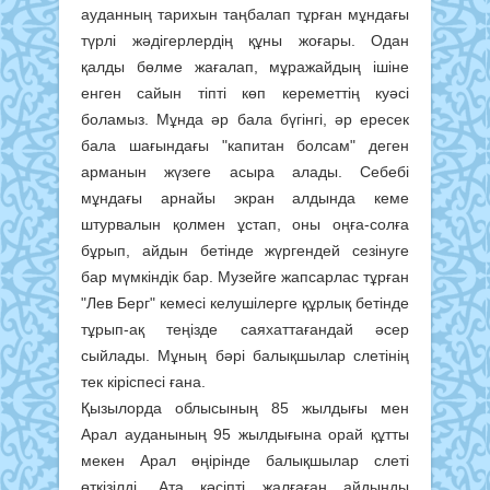
ауданның тарихын таңбалап тұрған мұндағы
түрлі жәдігерлердің құны жоғары. Одан
қалды бөлме жағалап, мұражайдың ішіне
енген сайын тіпті көп кереметтің куәсі
боламыз. Мұнда әр бала бүгінгі, әр ересек
бала шағындағы "капитан болсам" деген
арманын жүзеге асыра алады. Себебі
мұндағы арнайы экран алдында кеме
штурвалын қолмен ұстап, оны оңға-солға
бұрып, айдын бетінде жүргендей сезінуге
бар мүмкіндік бар. Музейге жапсарлас тұрған
"Лев Берг" кемесі келушілерге құрлық бетінде
тұрып-ақ теңізде саяхаттағандай әсер
сыйлады. Мұның бәрі балықшылар слетінің
тек кіріспесі ғана.
Қызылорда облысының 85 жылдығы мен
Арал ауданының 95 жылдығына орай құтты
мекен Арал өңірінде балықшылар слеті
өткізілді. Ата кәсіпті жалғаған айдынды