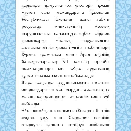
қарқынды дамуына өз үлестерін қосып
жүрген сала мамандарына Қазақстан
Республикасы Экология және табиғи
ресурстар министрлігінің «Балық
шаруашылығы саласында еңбек сіңірген
қызметкер», «Балық шаруашылығы
саласына мінсіз қызметі үшін» төсбелгілері,
Құрмет грамотасы және Арал өңірінің
балықшыларының VII слетінің арнайы
номинациялары мен «Арал ауданының
құрметті азаматы» атағы табысталды.
Шара соңында ауданымыздың талантты
өнерпаздары ән мен жырдан тамаша тарту
жасап, көрермендерге мерекелік көңіл күй
сыйлады
Айта кетейік, өткен жылы «Көкарал бөгетін
сақтап қалу және Сырдария өзенінің
атырауын қалпына келтіру» жобасына