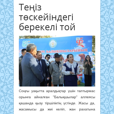
Теңіз
төскейіндегі
берекелі той
Соңғы уақытта аралдықтар үшін таптырмас
орынға айналған "Балықшылар" аллеясы
қашанда қызу тіршіліктің үстінде. Жасы да,
жасамысы да жиі келіп, жан рахатына