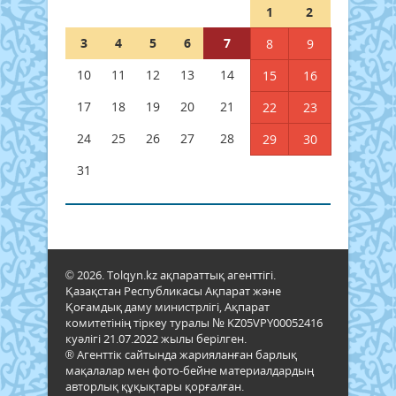
1
2
3
4
5
6
7
8
9
10
11
12
13
14
15
16
17
18
19
20
21
22
23
24
25
26
27
28
29
30
31
© 2026. Tolqyn.kz ақпараттық агенттігі.
Қазақстан Республикасы Ақпарат және
Қоғамдық даму министрлігі, Ақпарат
комитетінің тіркеу туралы № KZ05VPY00052416
куәлігі 21.07.2022 жылы берілген.
® Агенттік сайтында жарияланған барлық
мақалалар мен фото-бейне материалдардың
авторлық құқықтары қорғалған.