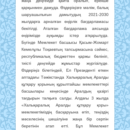
жаңа деңгейде қайта оралып, ерекше
қарқынмен дамуда. Өздеріңізге мәлім, балық
шаруашылығын дамытудың 2021-2030
жылдарға арналған өңірлік бағдарламасы
бекітілді. Аталған бағдарлама аясында
өңірімізде ауқымды істер атқарылуда.
Бүгінде Мемлекет басшысы Қасым-Жомарт
Кемелұлы Тоқаевтың тапсырмасына сәйкес,
республикалық бюджеттен қаржы бөлініп,
тиісті деңгейде жұмыстар жүргізілуде.
Өздеріңіз білетіндей, Ел Президенті өткен
аптадағы Тәжікстанда Халықаралық Аралды
құтқару қорының құрылтайшы мемлекеттері
басшылары кеңесінде Аралдың қазіргі
тағдырын талқыға салды. Алдағы 3 жылда
«Халықаралық Аралды құтқару қоры»
мемлекетіміздің басқаруына өтіп, теңіздің
мәселесінің шешілуіне жаңа бір серпін
беретінін атап өтті. Бұл Мемлекет