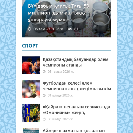
БҰҰ дабыл қақты: Тағы 50
миллион адам аштыққа
ұшырауы мүмкін
06 тамыз 2026 ж.
81
СПОРТ
Қазақстандық балуандар әлем
чемпионы атанды
03 тамыз 2026 ж.
Футболдан келесі әлем
чемпионатының жеңімпазы кім
31 шілде 2026 ж.
«Қайрат» пенальти сериясында
«Омонияны» жеңіп,
30 шілде 2026 ж.
Айзере шахматтан қос алтын