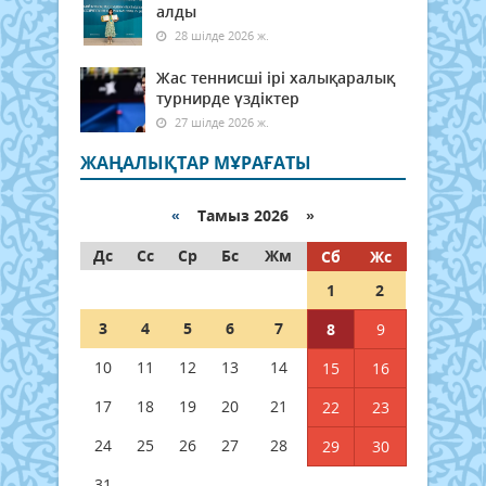
алды
28 шілде 2026 ж.
Жас теннисші ірі халықаралық
турнирде үздіктер
27 шілде 2026 ж.
ЖАҢАЛЫҚТАР МҰРАҒАТЫ
«
Тамыз 2026 »
Дс
Сс
Ср
Бс
Жм
Сб
Жс
1
2
3
4
5
6
7
8
9
10
11
12
13
14
15
16
17
18
19
20
21
22
23
24
25
26
27
28
29
30
31