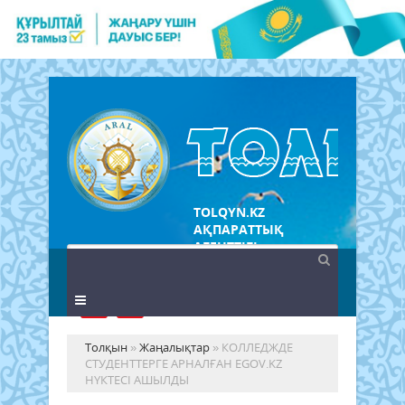
TOLQYN.KZ
АҚПАРАТТЫҚ
АГЕНТТІГІ
Толқын
»
Жаңалықтар
» КОЛЛЕДЖДЕ
СТУДЕНТТЕРГЕ АРНАЛҒАН EGOV.KZ
НҮКТЕСІ АШЫЛДЫ