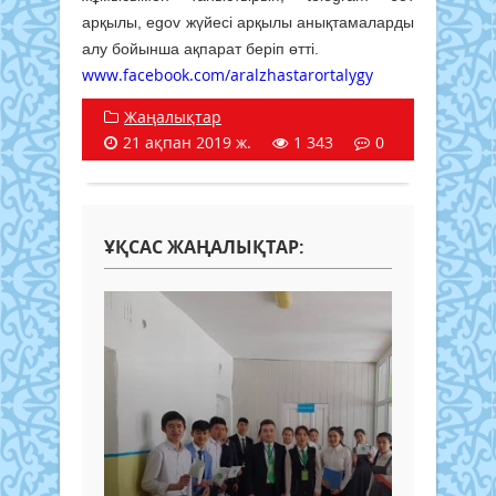
арқылы, egov жүйесі арқылы анықтамаларды
алу бойынша ақпарат беріп өтті.
www.facebook.com/aralzhastarortalygy
Жаңалықтар
21 ақпан 2019 ж.
1 343
0
ҰҚСАС ЖАҢАЛЫҚТАР: