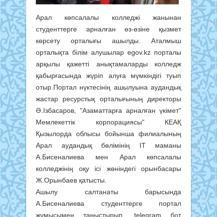
Арал көпсалалы колледжі жанынан
студенттерге арналған өз-өзіне қызмет
көрсету орталығы ашылды. Аталмыш
орталықта білім алушылар egov.kz порталы
арқылы қажетті анықтамаларды колледж
қабырғасында жүріп алуға мүмкіндігі туып
отыр.Портал нүктесінің ашылуына аудандық
жастар ресурстық орталығының директоры
Ә.Ізбасаров, "Азаматтарға арналған үкімет"
Мемлекеттік корпорациясы" КЕАҚ
Қызылорда облысы бойынша филиалының
Арал аудандық бөлімінің IT маманы
А.Бисеналиева мен Арал көпсалалы
колледжінің оқу ісі жөніндегі орынбасары
Ж.Орынбаев қатысты.
Ашылу салтанаты барысында
А.Бисеналиева студенттерге портал
жұмысымен таныстырып, telegram бот