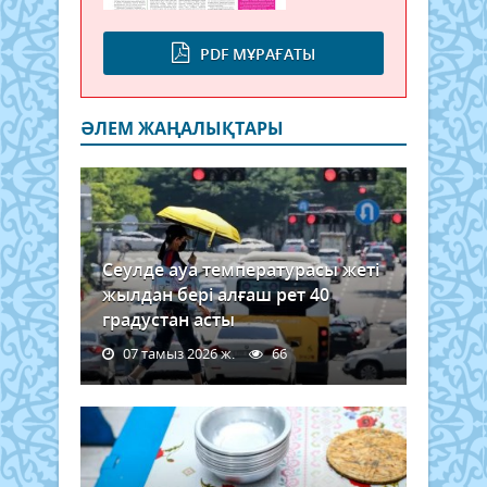
PDF МҰРАҒАТЫ
ӘЛЕМ ЖАҢАЛЫҚТАРЫ
Сеулде ауа температурасы жеті
жылдан бері алғаш рет 40
градустан асты
07 тамыз 2026 ж.
66