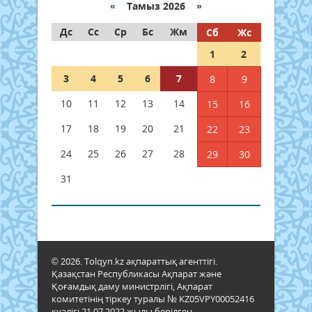
«
Тамыз 2026 »
Дс
Сс
Ср
Бс
Жм
Сб
Жс
1
2
3
4
5
6
7
8
9
10
11
12
13
14
15
16
17
18
19
20
21
22
23
24
25
26
27
28
29
30
31
© 2026. Tolqyn.kz ақпараттық агенттігі.
Қазақстан Республикасы Ақпарат және
Қоғамдық даму министрлігі, Ақпарат
комитетінің тіркеу туралы № KZ05VPY00052416
куәлігі 21.07.2022 жылы берілген.