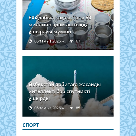
БҰҰ дабыл қақты: Тағы 50
миллион адам аштыққа
ұшырауы мүмкін
06 тамыз 2026 ж.
67
Өзбекстан орбитаға жасанды
интеллекті бар спутникті
ұшырды
05 тамыз 2026 ж.
85
СПОРТ