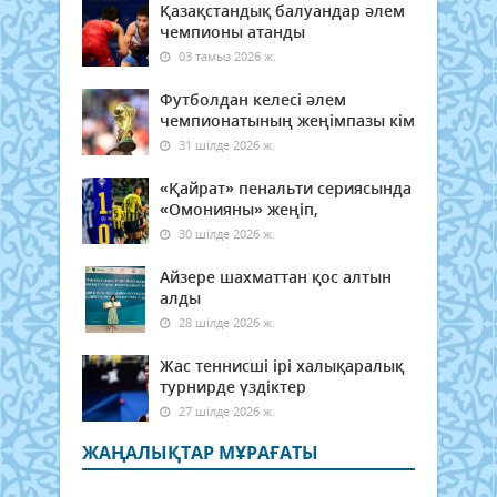
Қазақстандық балуандар әлем
чемпионы атанды
03 тамыз 2026 ж.
Футболдан келесі әлем
чемпионатының жеңімпазы кім
31 шілде 2026 ж.
«Қайрат» пенальти сериясында
«Омонияны» жеңіп,
30 шілде 2026 ж.
Айзере шахматтан қос алтын
алды
28 шілде 2026 ж.
Жас теннисші ірі халықаралық
турнирде үздіктер
27 шілде 2026 ж.
ЖАҢАЛЫҚТАР МҰРАҒАТЫ