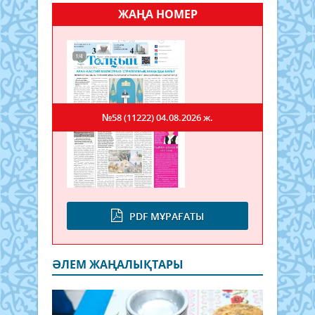
ЖАҢА НОМЕР
№58 (11222)
04.08.2026 ж.
PDF МҰРАҒАТЫ
ӘЛЕМ ЖАҢАЛЫҚТАРЫ