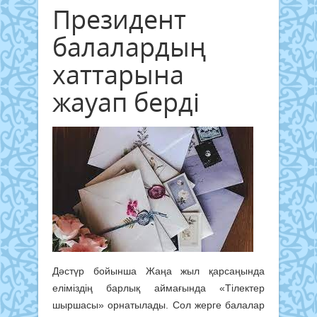
Президент
балалардың
хаттарына
жауап берді
Дәстүр бойынша Жаңа жыл қарсаңында
еліміздің барлық аймағында «Тілектер
шыршасы» орнатылады. Сол жерге балалар