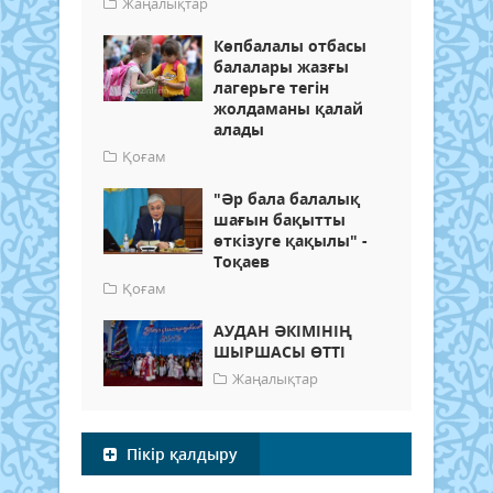
Жаңалықтар
Көпбалалы отбасы
балалары жазғы
лагерьге тегін
жолдаманы қалай
алады
Қоғам
"Әр бала балалық
шағын бақытты
өткізуге қақылы" -
Тоқаев
Қоғам
АУДАН ӘКІМІНІҢ
ШЫРШАСЫ ӨТТІ
Жаңалықтар
Пікір қалдыру