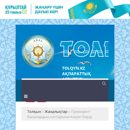
TOLQYN.KZ
АҚПАРАТТЫҚ
АГЕНТТІГІ
Толқын
»
Жаңалықтар
» Президент
балалардың хаттарына жауап берді