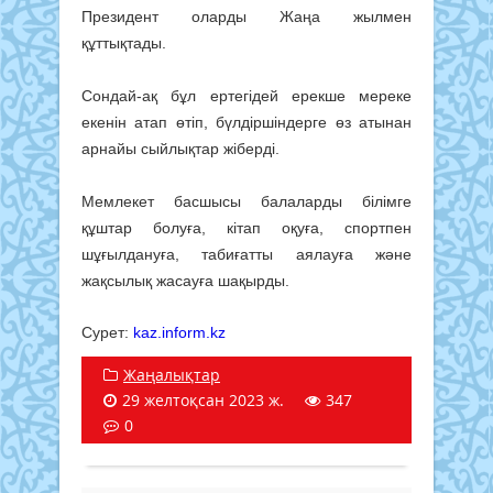
Президент оларды Жаңа жылмен
құттықтады.
Сондай-ақ бұл ертегідей ерекше мереке
екенін атап өтіп, бүлдіршіндерге өз атынан
арнайы сыйлықтар жіберді.
Мемлекет басшысы балаларды білімге
құштар болуға, кітап оқуға, спортпен
шұғылдануға, табиғатты аялауға және
жақсылық жасауға шақырды.
Сурет:
kaz.inform.kz
Жаңалықтар
29 желтоқсан 2023 ж.
347
0