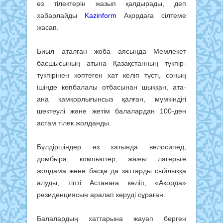
өз тілектерін жазып қалдырады, деп
хабарлайды
Kazinform
Ақордаға сілтеме
жасап.
Биыл аталған жоба аясында Мемлекет
басшысының атына Қазақстанның түкпір-
түкпірінен көптеген хат келіп түсті, соның
ішінде көпбалалы отбасынан шыққан, ата-
ана қамқорлығынсыз қалған, мүмкіндігі
шектеулі және жетім балалардан 100-ден
астам тілек жолданды.
Бүлдіршіндер өз хатында велосипед,
домбыра, компьютер, жазғы лагерьге
жолдама және басқа да заттарды сыйлыққа
алуды, тіпті Астанаға келіп, «Ақорда»
резиденциясын аралап көруді сұраған.
Балалардың хаттарына жауап берген