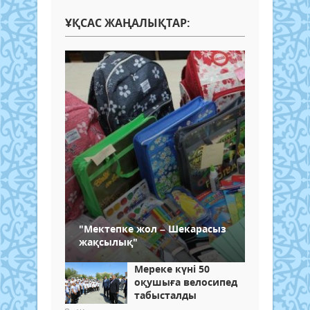
ҰҚСАС ЖАҢАЛЫҚТАР:
"Мектепке жол – Шекарасыз
жақсылық"
Мереке күні 50
оқушыға велосипед
табысталды