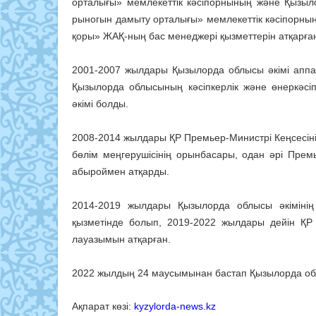
орталығы» мемлекеттік кәсіпорнының және Қызыл
рыногын дамыту орталығы» мемлекеттік кәсіпорны
қоры» ЖАҚ-ның бас менеджері қызметтерін атқарға
2001-2007 жылдары Қызылорда облысы әкімі аппа
Қызылорда облысының кәсіпкерлік және өнеркәсі
әкімі болды.
2008-2014 жылдары ҚР Премьер-Министрі Кеңсесіні
бөлім меңгерушісінің орынбасары, одан әрі Премь
абыроймен атқарды.
2014-2019 жылдары Қызылорда облысы әкімінің 
қызметінде болып, 2019-2022 жылдары дейін ҚР Э
лауазымын атқарған.
2022 жылдың 24 маусымынан бастап Қызылорда облы
Ақпарат көзі:
kyzylorda-news.kz