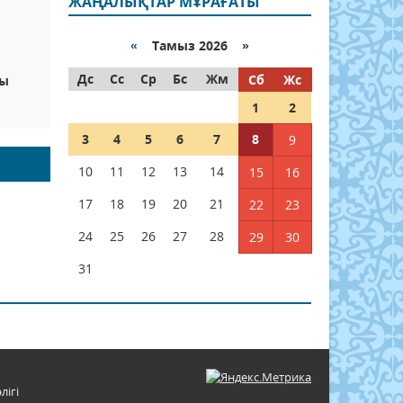
ЖАҢАЛЫҚТАР МҰРАҒАТЫ
«
Тамыз 2026 »
Дс
Сс
Ср
Бс
Жм
Сб
Жс
ты
1
2
3
4
5
6
7
8
9
10
11
12
13
14
15
16
17
18
19
20
21
22
23
24
25
26
27
28
29
30
31
лігі