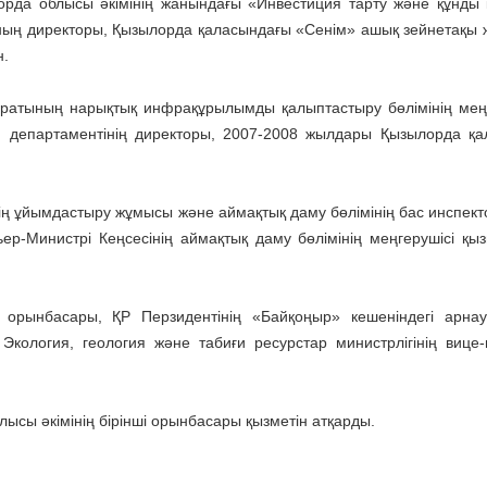
орда облысы әкімінің жанындағы «Инвестиция тарту және құнды 
ның директоры, Қызылорда қаласындағы «Сенім» ашық зейнетақы 
н.
ратының нарықтық инфрақұрылымды қалыптастыру бөлімінің меңг
п департаментінің директоры, 2007-2008 жылдары Қызылорда қ
ң ұйымдастыру жұмысы және аймақтық даму бөлімінің бас инспект
ер-Министрі Кеңсесінің аймақтық даму бөлімінің меңгерушісі қыз
орынбасары, ҚР Перзидентінің «Байқоңыр» кешеніндегі арнау
кология, геология және табиғи ресурстар министрлігінің вице-
сы әкімінің бірінші орынбасары қызметін атқарды.