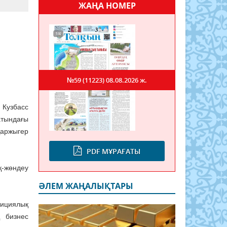
ЖАҢА НОМЕР
№59 (11223)
08.08.2026 ж.
 Кузбасс
атындағы
қаржыгер
PDF МҰРАҒАТЫ
-жөндеу
ӘЛЕМ ЖАҢАЛЫҚТАРЫ
тициялық
 бизнес