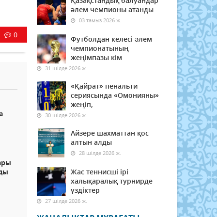
Қазақстандық балуандар
әлем чемпионы атанды
03 тамыз 2026 ж.
0
Футболдан келесі әлем
чемпионатының
жеңімпазы кім
31 шілде 2026 ж.
«Қайрат» пенальти
сериясында «Омонияны»
жеңіп,
а
30 шілде 2026 ж.
Айзере шахматтан қос
алтын алды
28 шілде 2026 ж.
ары
ды
Жас теннисші ірі
халықаралық турнирде
үздіктер
27 шілде 2026 ж.