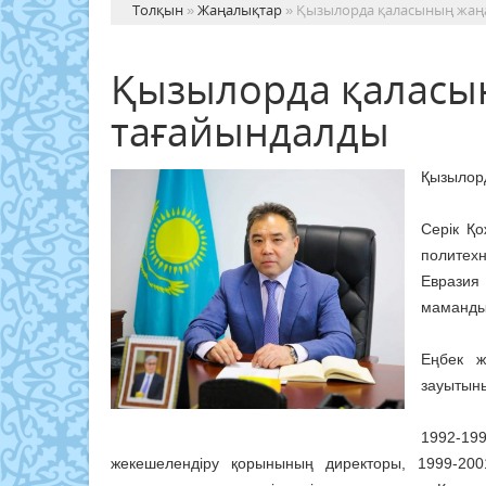
Толқын
»
Жаңалықтар
» Қызылорда қаласының жаңа
Қызылорда қаласын
тағайындалды
Қызылорд
Серік Қ
политехн
Евразия
мамандық
Еңбек 
зауытыны
1992-19
жекешелендіру қорынының директоры, 1999-20