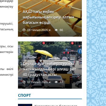
қағаздар
жинақтау
АҚШ-тағы еңбек
нарығының әлсіреуі алтын
бағасын өсірді
ерушісі,
аласының
08 тамыз 2026 ж.
66
оры, осы
меттерін
Сеулде ауа температурасы
жеті жылдан бері алғаш рет
лы өкілі
40 градустан асты
министрі
07 тамыз 2026 ж.
77
СПОРТ