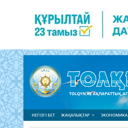
TOLQYN.KZ АҚПАРАТТЫҚ АГ
НЕГІЗГІ БЕТ
ЖАҢАЛЫҚТАР
ЭКОНОМИКА