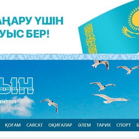
ЕНТТІГІ
ҚОҒАМ
САЯСАТ
ОҚИҒАЛАР
ӘЛЕМ
ТАРИХ
СПОРТ