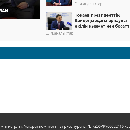
Жаңалықтар
алды
Тоқаев президенттің
Байқоңырдағы арнаулы
өкілін қызметінен босат
Жаңалықтар
инистрлігі, Ақпарат комитетінің тіркеу туралы № KZ05VPY00052416 куә