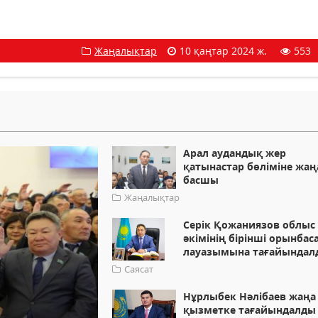
Жаңалықтар
10 қаңтар 2024 ж.
553
Арал аудандық жер
қатынастар бөліміне жаң
басшы
Жаңалықтар
Серік Қожаниязов облыс
әкімінің бірінші орынбас
лауазымына тағайындал
Саясат
Нұрлыбек Нәлібаев жаңа
қызметке тағайындалды