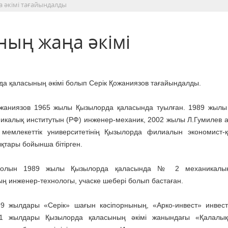
 әкімі тағайындалды
ың жаңа әкімі
а қаласының әкімі болып Серік Қожаниязов тағайындалды.
ожаниязов 1965 жылы Қызылорда қаласында туылған. 1989 жылы
икалық институтын (РФ) инженер-механик, 2002 жылы Л.Гумилев 
 мемлекеттік университетінің Қызылорда филиалын экономист-
тары бойынша бітірген.
жолын 1989 жылы Қызылорда қаласында № 2 механикалық
ң инженер-технологы, учаске шебері болып бастаған.
99 жылдары «Серік» шағын кәсіпорнының, «Арко-инвест» инвес
01 жылдары Қызылорда қаласының әкімі жанындағы «Қалалық