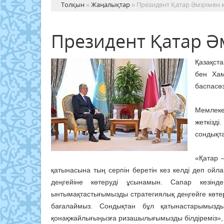
Толқын
»
Жаңалықтар
» Президент Қатар Әмірімен к
Президент Қатар Әм
Қазақст
бен Хам
баспасөз
Мемлеке
жеткізд
сондықта
«Қатар –
қатынасына тың серпін беретін кез келді деп ойл
деңгейіне көтеруді ұсынамын. Сапар кезінд
ынтымақтастығымызды стратегиялық деңгейге көтер
бағалаймыз. Сондықтан бұл қатынастарымызды 
қонақжайлығыңызға ризашылығымызды білдіреміз»,