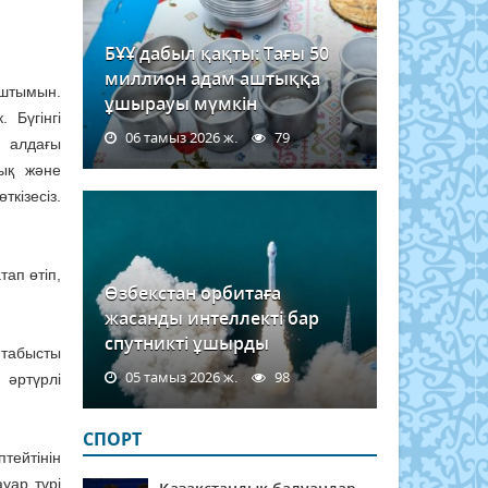
БҰҰ дабыл қақты: Тағы 50
миллион адам аштыққа
ыштымын.
ұшырауы мүмкін
 Бүгінгі
06 тамыз 2026 ж.
79
, алдағы
лық және
ткізесіз.
тап өтіп,
Өзбекстан орбитаға
жасанды интеллекті бар
спутникті ұшырды
 табысты
05 тамыз 2026 ж.
98
 әртүрлі
СПОРТ
тейтінін
уар түрі