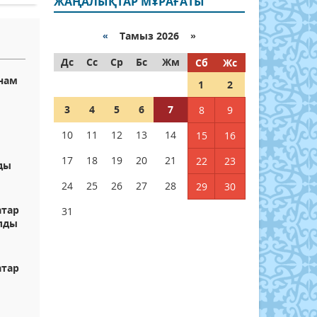
ЖАҢАЛЫҚТАР МҰРАҒАТЫ
«
Тамыз 2026 »
Дс
Сс
Ср
Бс
Жм
Сб
Жс
нам
1
2
3
4
5
6
7
8
9
10
11
12
13
14
15
16
17
18
19
20
21
22
23
ды
24
25
26
27
28
29
30
атар
31
алды
атар