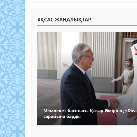
ҰҚСАС ЖАҢАЛЫҚТАР:
Мемлекет басшысы Қатар Әмірінің «Diwa
сарайына барды