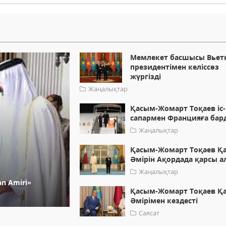
Мемлекет басшысы Вьет
президентімен келіссөз
жүргізді
Жаңалықтар
Қасым-Жомарт Тоқаев іс-
сапармен Францияға бар
Жаңалықтар
Қасым-Жомарт Тоқаев Қ
Әмірін Ақордада қарсы 
Жаңалықтар
n Amiri»
Қасым-Жомарт Тоқаев Қ
Әмірімен кездесті
Саясат