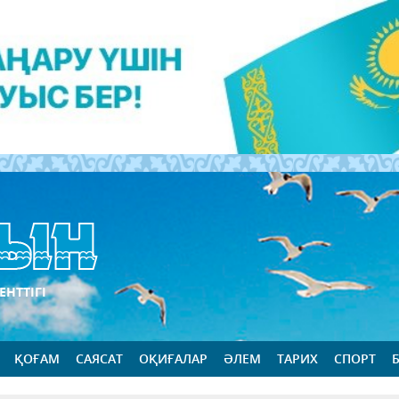
ЕНТТІГІ
ҚОҒАМ
САЯСАТ
ОҚИҒАЛАР
ӘЛЕМ
ТАРИХ
СПОРТ