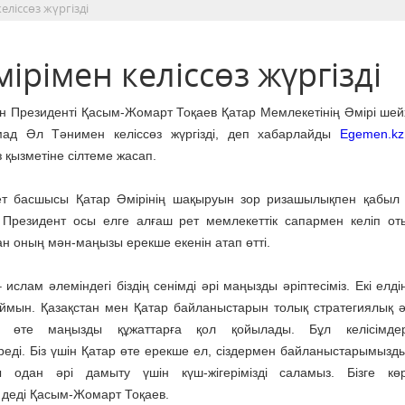
еліссөз жүргізді
ірімен келіссөз жүргізді
ан Президенті Қасым-Жомарт Тоқаев Қатар Мемлекетінің Әмірі ше
ад Әл Тәнимен келіссөз жүргізді, деп хабарлайды
Egemen.kz
 қызметіне сілтеме жасап.
т басшысы Қатар Әмірінің шақыруын зор ризашылықпен қабыл
і. Президент осы елге алғаш рет мемлекеттік сапармен келіп от
н оның мән-маңызы ерекше екенін атап өтті.
 ислам әлеміндегі біздің сенімді әрі маңызды әріптесіміз. Екі елд
аймын. Қазақстан мен Қатар байланыстарын толық стратегиялық әр
е өте маңызды құжаттарға қол қойылады. Бұл келісімдер
еді. Біз үшін Қатар өте ерекше ел, сіздермен байланыстарымызд
одан әрі дамыту үшін күш-жігерімізді саламыз. Бізге көрс
 деді Қасым-Жомарт Тоқаев.