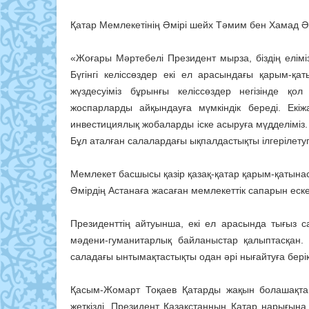
Қатар Мемлекетінің Әмірі шейх Тәмим бен Хамад Ә
«Жоғары Мәртебелі Президент мырза, біздің елім
Бүгінгі келіссөздер екі ел арасындағы қарым-қаты
жүздесуіміз бұрынғы келіссөздер негізінде қо
жоспарларды айқындауға мүмкіндік береді. Екі
инвестициялық жобаларды іске асыруға мүдделіміз. О
Бұл аталған салалардағы ықпалдастықты ілгерілетуге
Мемлекет басшысы қазір қазақ-қатар қарым-қатынаст
Әмірдің Астанаға жасаған мемлекеттік сапарын еск
Президенттің айтуынша, екі ел арасында тығыз са
мәдени-гуманитарлық байланыстар қалыптасқан.
саладағы ынтымақтастықты одан әрі нығайтуға берік
Қасым-Жомарт Тоқаев Қатарды жақын болашақта Қ
жеткізді. Президент Қазақстанның Қатар нарығын