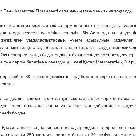
л Тәни Қазақстан Президенті сапарының мән-маңызына тоқталды.
ізге ең алғашқы мемлекеттік сапармен келіп отырғаныңызға қуан
настарды еселей түсетініне сенемін. Біз Астанада да кездестік.
л жеткізілген уағдаластықтардың жүзеге асырылуын қадағалап
жақты ынтымақтастық аясында энергетикалық, сауда-экономика
сы сапар аясында біздің елдің ірі бизнес өкілдерімен кездесулер ө
 тың серпін беретініне сенімдімін», деді Қатар Мемлекетінің Әмірі.
ары кейінгі 30 жылда ең жақсы кезеңді бастан өткеріп отырғанын а
е салды.
яси диалог, кеңейіп келе жатқан экономикалық серіктестік және
 Қос тарап арасында соңғы үш жылда қол қойылған келісімдер
 негіз болды.
азақстандағы ең ірі инвесторлардың ондығына кіреді деп есеп
а жалпы құны 250 миллион доллар болатын 60 шикізаттық емес та