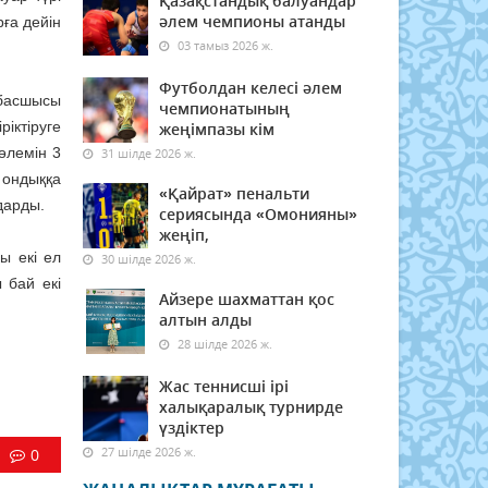
Қазақстандық балуандар
әлем чемпионы атанды
ға дейін
03 тамыз 2026 ж.
Футболдан келесі әлем
 басшысы
чемпионатының
іктіруге
жеңімпазы кім
өлемін 3
31 шілде 2026 ж.
 ондыққа
«Қайрат» пенальти
дарды.
сериясында «Омонияны»
жеңіп,
ы екі ел
30 шілде 2026 ж.
 бай екі
Айзере шахматтан қос
алтын алды
28 шілде 2026 ж.
Жас теннисші ірі
халықаралық турнирде
үздіктер
27 шілде 2026 ж.
0