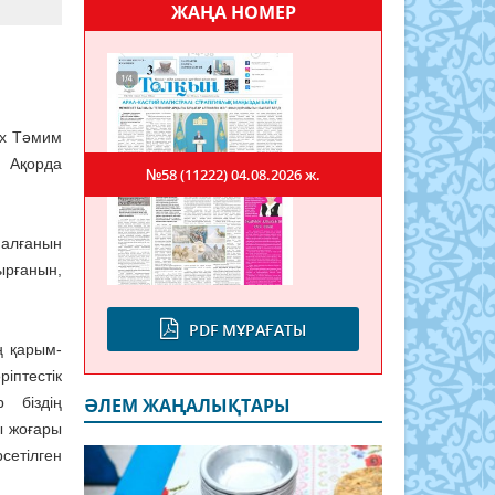
ЖАҢА НОМЕР
йх Тәмим
Ақорда
№58 (11222)
04.08.2026 ж.
 алғанын
ырғанын,
PDF МҰРАҒАТЫ
ің қарым-
іптестік
 біздің
ӘЛЕМ ЖАҢАЛЫҚТАРЫ
ы жоғары
етілген