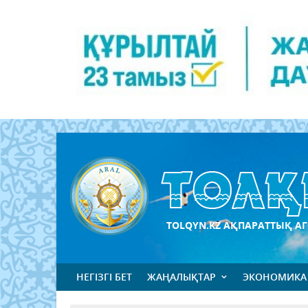
TOLQYN.KZ АҚПАРАТТЫҚ АГ
НЕГІЗГІ БЕТ
ЖАҢАЛЫҚТАР
ЭКОНОМИКА