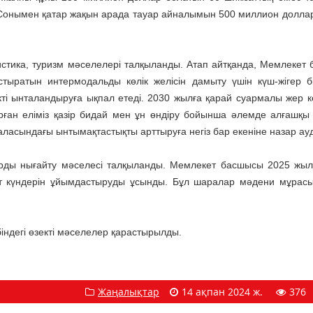
 Сонымен қатар жақын арада тауар айналымын 500 миллион доллар
истика, туризм мәселелері талқыланды. Атап айтқанда, Мемлекет
ратын интермодальды көлік желісін дамыту үшін күш-жігер бір
ті ынталандыруға ықпал етеді. 2030 жылға қарай суармалы жер к
рған еліміз қазір бидай мен ұн өндіру бойынша әлемде алғашқы
ласындағы ынтымақтастықты арттыруға негіз бар екеніне назар ау
рды нығайту мәселесі талқыланды. Мемлекет басшысы 2025 жыл
т күндерін ұйымдастыруды ұсынды. Бұл шаралар мәдени мұрасы
індегі өзекті мәселелер қарастырылды.
Жаңалықтар
14 ақпан 2024 ж.
376