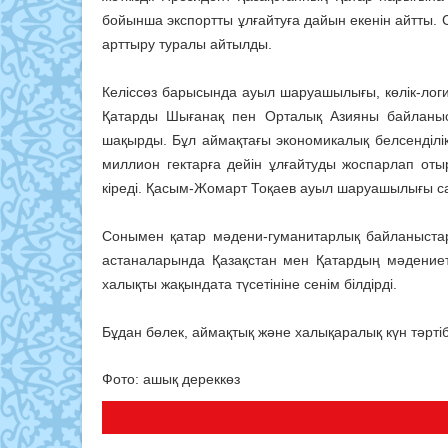
бойынша экспортты ұлғайтуға дайын екенін айтты.
арттыру туралы айтылды.
Келіссөз барысында ауыл шаруашылығы, көлік-лог
Қатарды Шығанақ пен Орталық Азияны байланысты
шақырды. Бұл аймақтағы экономикалық белсенділік
миллион гектарға дейін ұлғайтуды жоспарлап оты
кіреді. Қасым-Жомарт Тоқаев ауыл шаруашылығы са
Сонымен қатар мәдени-гуманитарлық байланыста
астаналарында Қазақстан мен Қатардың мәдение
халықты жақындата түсетініне сенім білдірді.
Бұдан бөлек, аймақтық және халықаралық күн тәртіб
Фото: ашық дереккөз