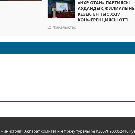
«НҰР ОТАН» ПАРТИЯСЫ
АУДАНДЫҚ ФИЛИАЛЫН
КЕЗЕКТЕН ТЫС XXIV
КОНФЕРЕНЦИЯСЫ ӨТТІ
Жаңалықтар
инистрлігі, Ақпарат комитетінің тіркеу туралы № KZ05VPY00052416 куә