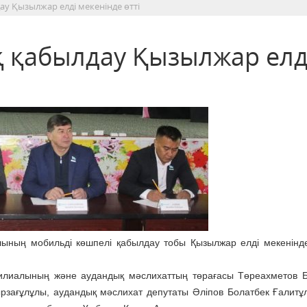
у Қызылжар елді мекенінде өтті
 қабылдау Қызылжар елд
ының мобильді көшпелі қабылдау тобы Қызылжар елді мекенінд
илиалының және аудандық мәслихаттың төрағасы Төреахметов 
зағұлұлы, аудандық мәслихат депутаты Әліпов Болатбек Ғалитұ