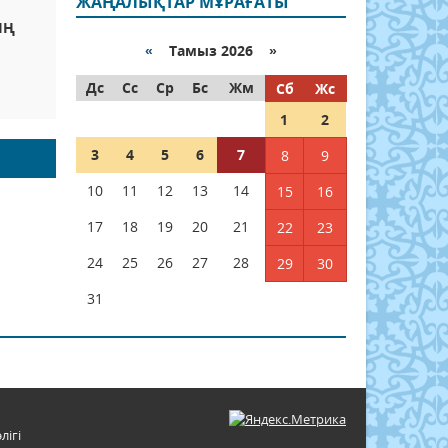
ЖАҢАЛЫҚТАР МҰРАҒАТЫ
ЫҢ
«
Тамыз 2026 »
Дс
Сс
Ср
Бс
Жм
Сб
Жс
1
2
3
4
5
6
7
8
9
10
11
12
13
14
15
16
17
18
19
20
21
22
23
24
25
26
27
28
29
30
31
лігі