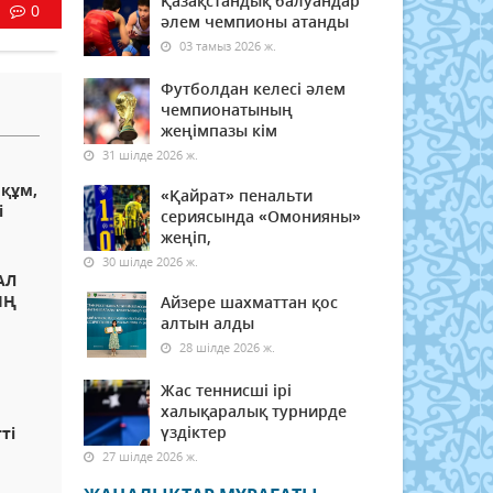
Қазақстандық балуандар
0
әлем чемпионы атанды
03 тамыз 2026 ж.
Футболдан келесі әлем
чемпионатының
жеңімпазы кім
31 шілде 2026 ж.
құм,
«Қайрат» пенальти
і
сериясында «Омонияны»
жеңіп,
30 шілде 2026 ж.
АЛ
ЫҢ
Айзере шахматтан қос
алтын алды
Ы
28 шілде 2026 ж.
Жас теннисші ірі
халықаралық турнирде
үздіктер
ті
27 шілде 2026 ж.