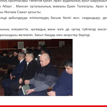
сының орынбасары Үмбетов Қанат, Арал ауданының ауыл шаруашы
в Абзал , Мансап орталығының маманы Еркін Талғатұлы, Арал 
аны Матаев Самат қатысты.
ьді қабылдауда өтініштердің басым бөлігі жол, газдандыру, де
ының әлеуметтік, қоғамдық және өзге де ортақ түйіткілді мәсел
тындығы жеткізіліп, бағыт-бағдар мен кеңестер берілді.