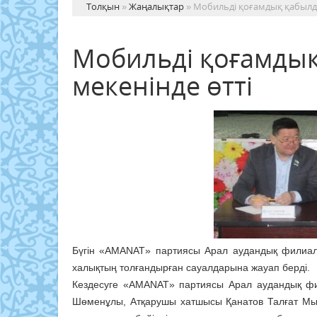
Толқын
»
Жаңалықтар
» Мобильді қоғамдық қабылда
Мобильді қоғамдық
мекенінде өтті
Бүгін «AMANAT» партиясы Арал аудандық филиал
халықтың толғандырған сауалдарына жауап берді.
Кездесуге «AMANAT» партиясы Арал аудандық ф
Шөменұлы, Атқарушы хатшысы Қанатов Талғат Мыр