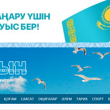
ЕНТТІГІ
ҚОҒАМ
САЯСАТ
ОҚИҒАЛАР
ӘЛЕМ
ТАРИХ
СПОРТ