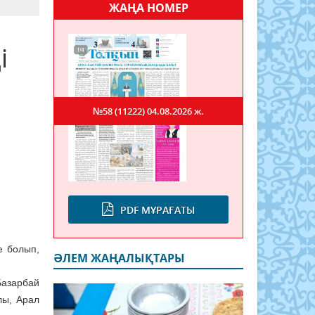
ЖАҢА НОМЕР
і
№58 (11222)
04.08.2026 ж.
PDF МҰРАҒАТЫ
е болып,
ӘЛЕМ ЖАҢАЛЫҚТАРЫ
Базарбай
лы, Арал