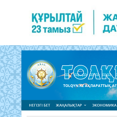
TOLQYN.KZ АҚПАРАТТЫҚ АГ
НЕГІЗГІ БЕТ
ЖАҢАЛЫҚТАР
ЭКОНОМИКА