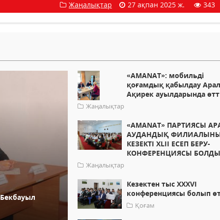
Жаңалықтар
27 ақпан 2025 ж.
343
«AMANAT»: мобильді
қоғамдық қабылдау Арал
Ақирек ауылдарында өтт
Жаңалықтар
«AMANAT» ПАРТИЯСЫ АР
АУДАНДЫҚ ФИЛИАЛЫН
КЕЗЕКТІ XLII ЕСЕП БЕРУ-
КОНФЕРЕНЦИЯСЫ БОЛД
Жаңалықтар
Кезектен тыс ХХХVI
конференциясы болып өт
 Бекбауыл
Қоғам