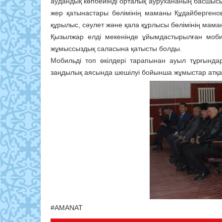
аудандық көпбейінді орталық аурухананың басшы
жер қатынастары бөлімінің маманы Құдайбергено
құрылыс, сәулет және қала құрлысы бөлімінің мам
Қызылжар елді мекенінде ұйымдастырылған мобил
жұмыссыздық саласына қатысты болды.
Мобильді топ өкілдері тарапынан ауыл тұрғындар
заңдылық аясында шешілуі бойынша жұмыстар атқара
#AMANAT