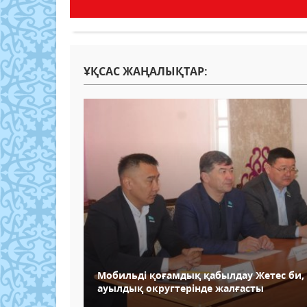
ҰҚСАС ЖАҢАЛЫҚТАР:
Мобильді қоғамдық қабылдау Жетес би,
ауылдық округтерінде жалғасты