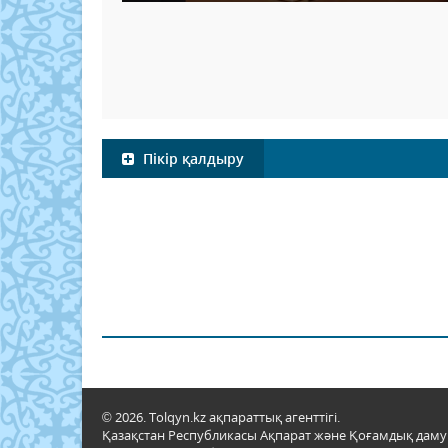
Пікір қалдыру
© 2026. Tolqyn.kz ақпараттық агенттігі.
Қазақстан Республикасы Ақпарат және Қоғамдық даму м