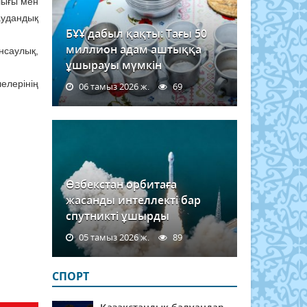
лығы мен
аудандық
БҰҰ дабыл қақты: Тағы 50
миллион адам аштыққа
нсаулық,
ұшырауы мүмкін
елерінің
06 тамыз 2026 ж.
69
Өзбекстан орбитаға
жасанды интеллекті бар
спутникті ұшырды
05 тамыз 2026 ж.
89
СПОРТ