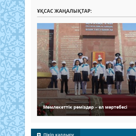
ҰҚСАС ЖАҢАЛЫҚТАР:
Мемлекеттік рәміздер – ел мәртебесі
Пікір қалдыру