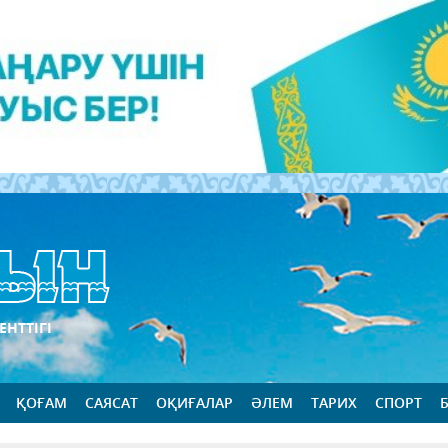
ЕНТТІГІ
ҚОҒАМ
САЯСАТ
ОҚИҒАЛАР
ӘЛЕМ
ТАРИХ
СПОРТ