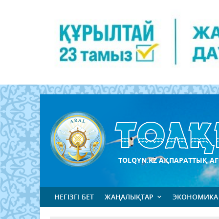
TOLQYN.KZ АҚПАРАТТЫҚ АГ
НЕГІЗГІ БЕТ
ЖАҢАЛЫҚТАР
ЭКОНОМИКА