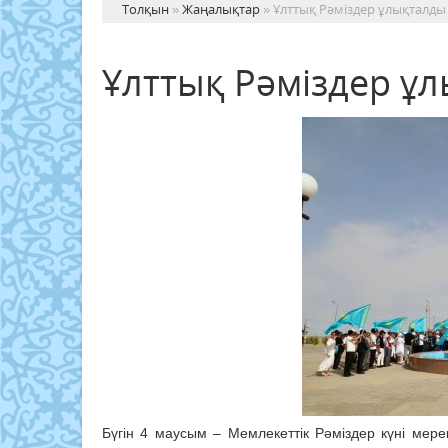
Толқын
»
Жаңалықтар
» Ұлттық Рәміздер ұлықталды
Ұлттық Рәміздер ұ
Бүгін 4 маусым – Мемлекеттік Рәміздер күні мерек