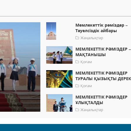
Мемлекеттік рәміздер –
Тәуелсіздік айбары
Жаңалықтар
МЕМЛЕКЕТТІК РӘМІЗДЕР –
МАҚТАНЫШЫ
Қоғам
МЕМЛЕКЕТТІК РӘМІЗДЕР
ТУРАЛЫ ҚЫЗЫҚТЫ ДЕРЕК
Қоғам
МЕМЛЕКЕТТІК РӘМІЗДЕР
ҰЛЫҚТАЛДЫ
Жаңалықтар