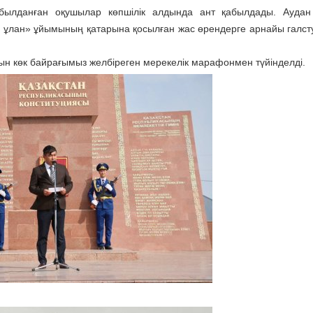
ылданған оқушылар көпшілік алдында ант қабылдады. Аудан 
 ұлан» ұйымының қатарына қосылған жас өрендерге арнайы галсту
н көк байрағымыз желбіреген мерекелік марафонмен түйінделді.