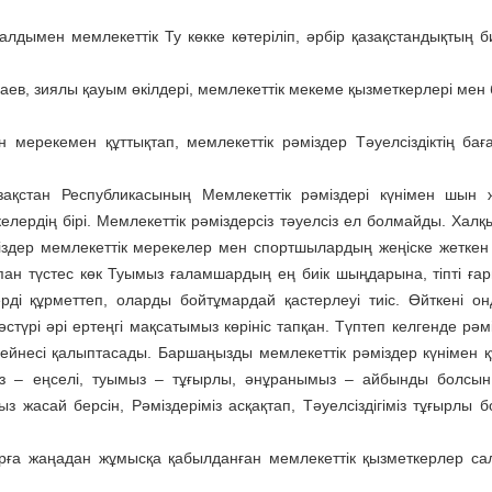
лдымен мемлекеттік Ту көкке көтеріліп, әрбір қазақстандықтың би
ев, зиялы қауым өкілдері, мемлекеттік мекеме қызметкерлері мен 
 мерекемен құттықтап, мемлекеттік рәміздер Тәуелсіздіктің бағ
зақстан Республикасының Мемлекеттік рәміздері күнімен шын 
лердің бірі. Мемлекеттік рәміздерсіз тәуелсіз ел болмайды. Хал
іздер мемлекеттік мерекелер мен спортшылардың жеңіске жеткен
 Аспан түстес көк Туымыз ғаламшардың ең биік шыңдарына, тіпті ға
ерді құрметтеп, оларды бойтұмардай қастерлеуі тиіс. Өйткені он
стүрі әрі ертеңгі мақсатымыз көрініс тапқан. Түптеп келгенде рәм
несі қалыптасады. Баршаңызды мемлекеттік рәміздер күнімен қ
ыз – еңселі, туымыз – тұғырлы, әнұранымыз – айбынды болсын
асай берсін, Рәміздеріміз асқақтап, Тәуелсіздігіміз тұғырлы б
рға жаңадан жұмысқа қабылданған мемлекеттік қызметкерлер са