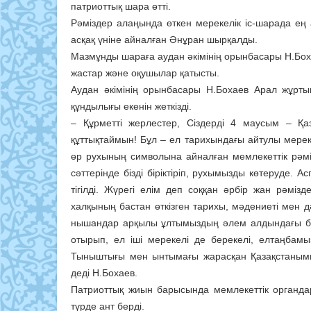
патриоттық шара өтті.
Рәміздер алаңында өткен мерекелік іс-шарада ең а
асқақ үніне айналған Әнұран шырқалды.
Мазмұнды шараға аудан әкімінің орынбасары Н.Боха
жастар және оқушылар қатысты.
Аудан әкімінің орынбасары Н.Бохаев Арал жұртын
құндылығы екенін жеткізді.
– Құрметті жерлестер, Сіздерді 4 маусым – Қа
құттықтаймын! Бұл – ел тарихындағы айтулы мереке
өр рухының символына айналған мемлекеттік рәм
сәттерінде бізді біріктіріп, рухымызды көтеруде.
тігілді. Жүрегі елім деп соққан әрбір жан рәмізд
халқының бастан өткізген тарихы, мәдениеті мен дә
нышандар арқылы ұлтымыздың әлем алдындағы бей
отырып, ел іші мерекелі де берекелі, елтаңбам
Тыныштығы мен ынтымағы жарасқан Қазақстанымыз ж
деді Н.Бохаев.
Патриоттық жиын барысында мемлекеттік органда
түрде ант берді.