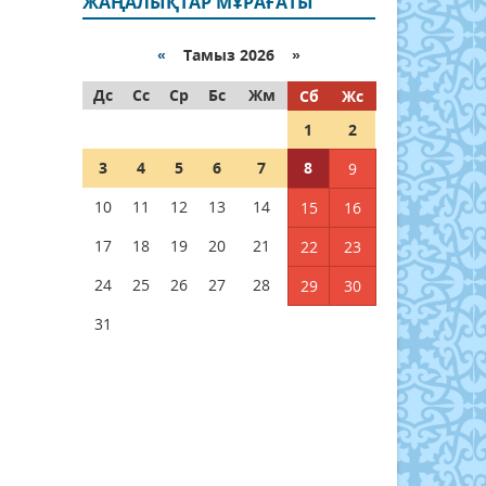
ЖАҢАЛЫҚТАР МҰРАҒАТЫ
«
Тамыз 2026 »
Дс
Сс
Ср
Бс
Жм
Сб
Жс
1
2
3
4
5
6
7
8
9
10
11
12
13
14
15
16
17
18
19
20
21
22
23
24
25
26
27
28
29
30
31