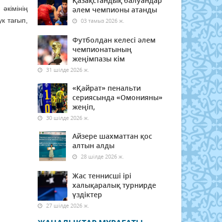
Қазақстандық балуандар
әкімінің
әлем чемпионы атанды
к тағып,
03 тамыз 2026 ж.
Футболдан келесі әлем
чемпионатының
жеңімпазы кім
31 шілде 2026 ж.
«Қайрат» пенальти
сериясында «Омонияны»
жеңіп,
30 шілде 2026 ж.
Айзере шахматтан қос
алтын алды
28 шілде 2026 ж.
Жас теннисші ірі
халықаралық турнирде
үздіктер
27 шілде 2026 ж.