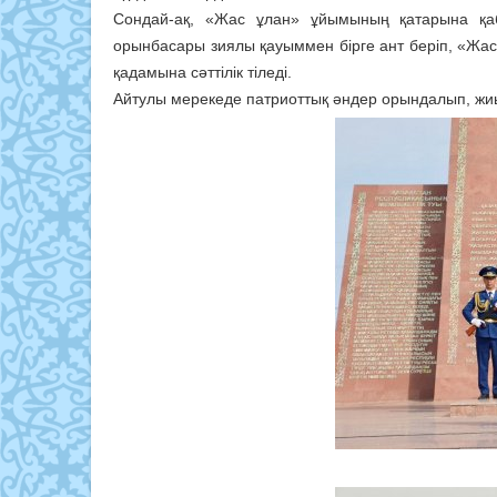
Сондай-ақ, «Жас ұлан» ұйымының қатарына қаб
орынбасары зиялы қауыммен бірге ант беріп, «Жас
қадамына сәттілік тіледі.
Айтулы мерекеде патриоттық әндер орындалып, жиы