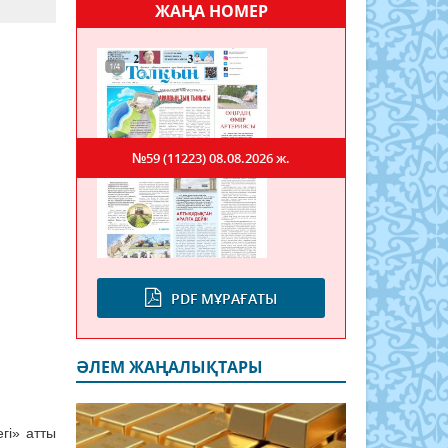
ЖАҢА НОМЕР
№59 (11223)
08.08.2026 ж.
PDF МҰРАҒАТЫ
ӘЛЕМ ЖАҢАЛЫҚТАРЫ
гі» атты