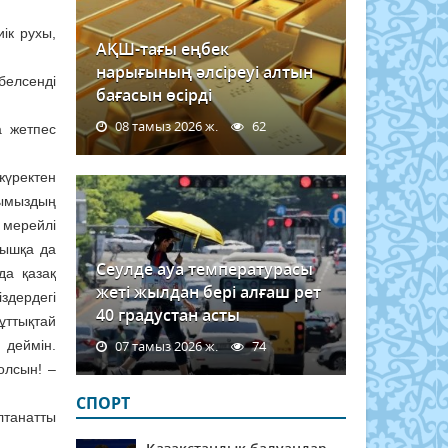
ік рухы,
АҚШ-тағы еңбек
нарығының әлсіреуі алтын
белсенді
бағасын өсірді
08 тамыз 2026 ж.
62
а жетпес
жүректен
қымыздың
 мерейлі
рышқа да
Сеулде ауа температурасы
да қазақ
жеті жылдан бері алғаш рет
іздердегі
40 градустан асты
ұттықтай
 деймін.
07 тамыз 2026 ж.
74
олсын! –
СПОРТ
лтанатты