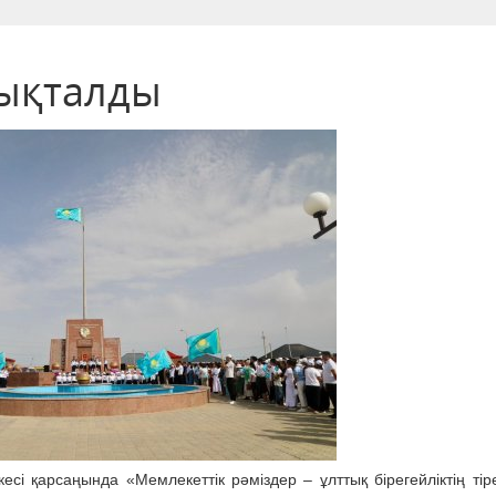
лықталды
есі қарсаңында «Мемлекеттік рәміздер – ұлттық бірегейліктің тіре