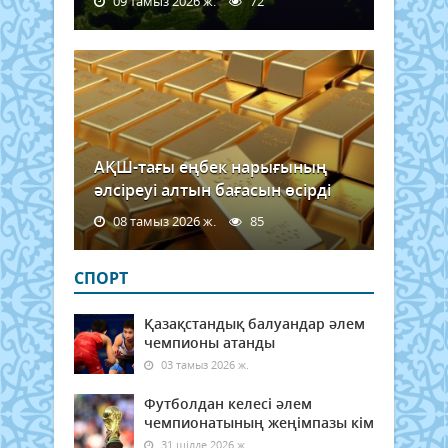
09 тамыз 2026 ж.
72
АҚШ-тағы еңбек нарығының
әлсіреуі алтын бағасын өсірді
08 тамыз 2026 ж.
85
СПОРТ
Қазақстандық балуандар әлем
чемпионы атанды
03 тамыз 2026 ж.
Футболдан келесі әлем
чемпионатының жеңімпазы кім
31 шілде 2026 ж.