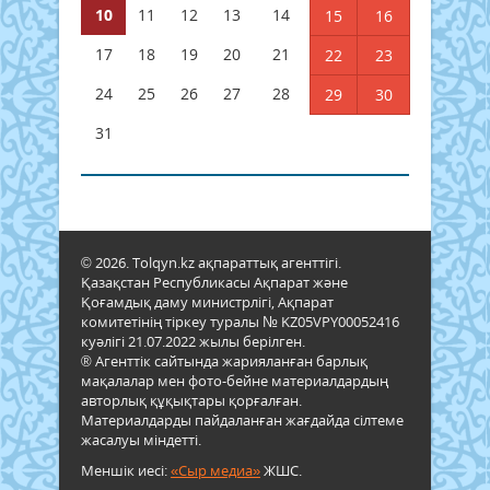
10
11
12
13
14
15
16
17
18
19
20
21
22
23
24
25
26
27
28
29
30
31
© 2026. Tolqyn.kz ақпараттық агенттігі.
Қазақстан Республикасы Ақпарат және
Қоғамдық даму министрлігі, Ақпарат
комитетінің тіркеу туралы № KZ05VPY00052416
куәлігі 21.07.2022 жылы берілген.
® Агенттік сайтында жарияланған барлық
мақалалар мен фото-бейне материалдардың
авторлық құқықтары қорғалған.
Материалдарды пайдаланған жағдайда сілтеме
жасалуы міндетті.
Меншік иесі:
«Сыр медиа»
ЖШС.