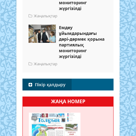
мониторинг
жүргізілді
Жаңалықтар
Емдеу
ұйымдарындағы
дәрі-дәрмек қорына
партиялық
мониторинг
жүргізілді
Жаңалықтар
Пікір қалдыру
ЖАҢА НОМЕР