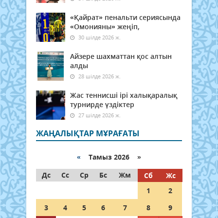
«Қайрат» пенальти сериясында
«Омонияны» жеңіп,
30 шілде 2026 ж.
Айзере шахматтан қос алтын
алды
28 шілде 2026 ж.
Жас теннисші ірі халықаралық
турнирде үздіктер
27 шілде 2026 ж.
ЖАҢАЛЫҚТАР МҰРАҒАТЫ
«
Тамыз 2026 »
Дс
Сс
Ср
Бс
Жм
Сб
Жс
1
2
3
4
5
6
7
8
9