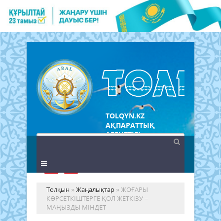
TOLQYN.KZ
АҚПАРАТТЫҚ
АГЕНТТІГІ
Толқын
»
Жаңалықтар
» ЖОҒАРЫ
КӨРСЕТКІШТЕРГЕ ҚОЛ ЖЕТКІЗУ –
МАҢЫЗДЫ МІНДЕТ