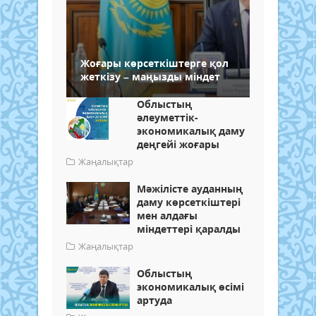
Жоғары көрсеткіштерге қол
жеткізу – маңызды міндет
Облыстың
әлеуметтік-
экономикалық даму
деңгейі жоғары
Жаңалықтар
Мәжілісте ауданның
даму көрсеткіштері
мен алдағы
міндеттері қаралды
Жаңалықтар
Облыстың
экономикалық өсімі
артуда