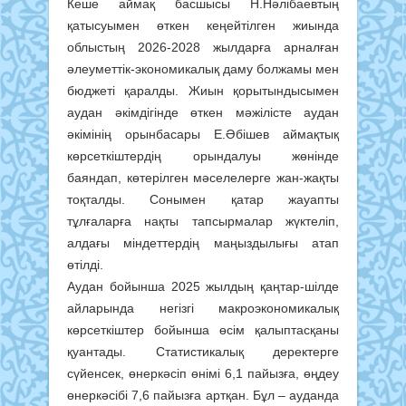
Кеше аймақ басшысы Н.Нәлібаевтың
қатысуымен өткен кеңейтілген жиында
облыстың 2026-2028 жылдарға арналған
әлеуметтік-экономикалық даму болжамы мен
бюджеті қаралды. Жиын қорытындысымен
аудан әкімдігінде өткен мәжілісте аудан
әкімінің орынбасары Е.Әбішев аймақтық
көрсеткіштердің орындалуы жөнінде
баяндап, көтерілген мәселелерге жан-жақты
тоқталды. Сонымен қатар жауапты
тұлғаларға нақты тапсырмалар жүктеліп,
алдағы міндеттердің маңыздылығы атап
өтілді.
Аудан бойынша 2025 жылдың қаңтар-шілде
айларында негізгі макроэкономикалық
көрсеткіштер бойынша өсім қалыптасқаны
қуантады. Статистикалық деректерге
сүйенсек, өнеркәсіп өнімі 6,1 пайызға, өңдеу
өнеркәсібі 7,6 пайызға артқан. Бұл – ауданда