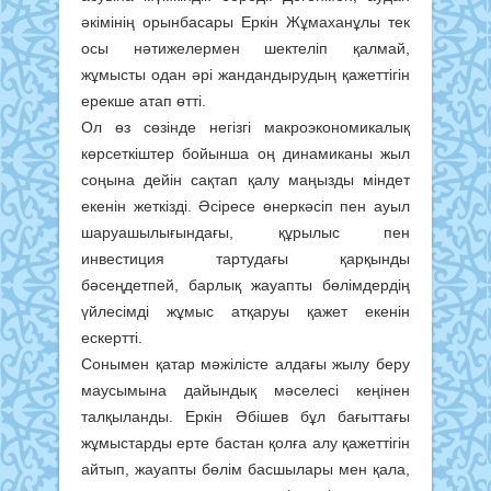
әкімінің орынбасары Еркін Жұмаханұлы тек
осы нәтижелермен шектеліп қалмай,
жұмысты одан әрі жандандырудың қажеттігін
ерекше атап өтті.
Ол өз сөзінде негізгі макроэкономикалық
көрсеткіштер бойынша оң динамиканы жыл
соңына дейін сақтап қалу маңызды міндет
екенін жеткізді. Әсіресе өнеркәсіп пен ауыл
шаруашылығындағы, құрылыс пен
инвестиция тартудағы қарқынды
бәсеңдетпей, барлық жауапты бөлімдердің
үйлесімді жұмыс атқаруы қажет екенін
ескертті.
Сонымен қатар мәжілісте алдағы жылу беру
маусымына дайындық мәселесі кеңінен
талқыланды. Еркін Әбішев бұл бағыттағы
жұмыстарды ерте бастан қолға алу қажеттігін
айтып, жауапты бөлім басшылары мен қала,