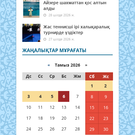
Айзере шахматтан қос алтын
алды
28 шілде 2026 ж.
Жас теннисші ірі халықаралық
турнирде үздіктер
27 шілде 2026 ж.
ЖАҢАЛЫҚТАР МҰРАҒАТЫ
«
Тамыз 2026 »
Дс
Сс
Ср
Бс
Жм
Сб
Жс
1
2
3
4
5
6
7
8
9
10
11
12
13
14
15
16
17
18
19
20
21
22
23
24
25
26
27
28
29
30