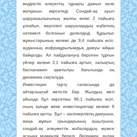
өндірістік әлеуеттің тұрақты дамып келе
жатқанын көрсетеді. Сондай-ақ ауыл
шаруашылығының жалпы өнімі 2 пайызға
ұлғайып, жергілікті шаруалардың еңбегінің
нәтижелі болғанын дәлелдеді. Құрылыс
жұмыстарының көлемі де 9,4 пайызға өсіп,
ауданның инфрақұрылымдық дамуы айқын
байқалды. Ал пайдалануға берілген тұрғын
үйлер көлемі 3,1 пайызға артып, халықтың
баспанамен қамтылуы бағытында оң
динамика сақталуда.
Инвестиция тарту саласында да
айтарлықтай жетістік бар. Жылдың жеті
айында бұл көрсеткіш 86,1 пайызға өсіп,
оның ішінде жеке инвестициялар көлемі 8
пайызға артты. Бұл – кәсіпкерліктің дамуына,
жаңа жұмыс орындарының ашылуына,
сондай-ақ әлеуметтік жобалардың жүзеге
асуына мүмкіндік береді. Дегенмен, аудан