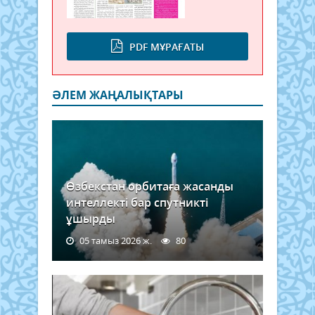
PDF МҰРАҒАТЫ
ӘЛЕМ ЖАҢАЛЫҚТАРЫ
Өзбекстан орбитаға жасанды
интеллекті бар спутникті
ұшырды
05 тамыз 2026 ж.
80