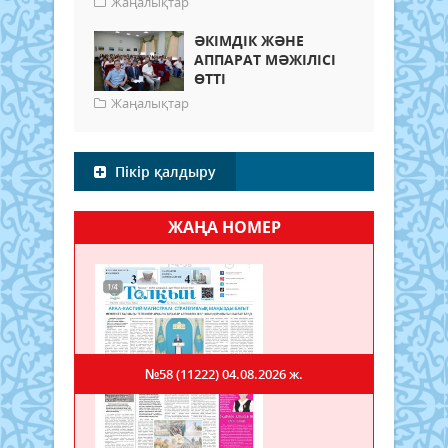
Жаңалықтар
ӘКІМДІК ЖӘНЕ
АППАРАТ МӘЖІЛІСІ
ӨТТІ
Жаңалықтар
Пікір қалдыру
ЖАҢА НОМЕР
№58 (11222)
04.08.2026 ж.