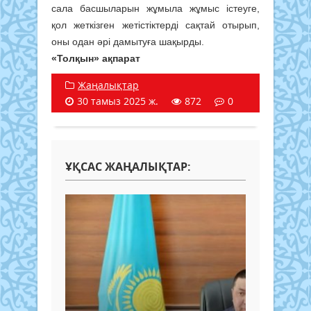
сала басшыларын жұмыла жұмыс істеуге,
қол жеткізген жетістіктерді сақтай отырып,
оны одан әрі дамытуға шақырды.
«Толқын» ақпарат
Жаңалықтар
30 тамыз 2025 ж.
872
0
ҰҚСАС ЖАҢАЛЫҚТАР: