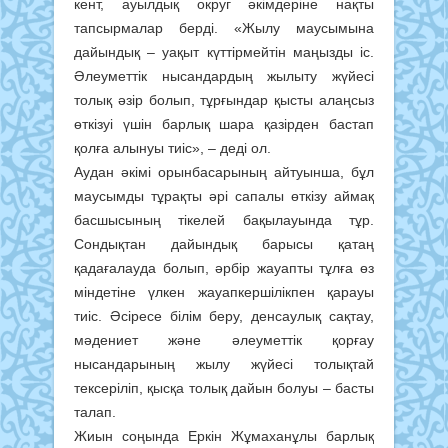
кент, ауылдық округ әкімдеріне нақты
тапсырмалар берді. «Жылу маусымына
дайындық – уақыт күттірмейтін маңызды іс.
Әлеуметтік нысандардың жылыту жүйесі
толық әзір болып, тұрғындар қысты алаңсыз
өткізуі үшін барлық шара қазірден бастап
қолға алынуы тиіс», – деді ол.
Аудан әкімі орынбасарының айтуынша, бұл
маусымды тұрақты әрі сапалы өткізу аймақ
басшысының тікелей бақылауында тұр.
Сондықтан дайындық барысы қатаң
қадағалауда болып, әрбір жауапты тұлға өз
міндетіне үлкен жауапкершілікпен қарауы
тиіс. Әсіресе білім беру, денсаулық сақтау,
мәдениет және әлеуметтік қорғау
нысандарының жылу жүйесі толықтай
тексеріліп, қысқа толық дайын болуы – басты
талап.
Жиын соңында Еркін Жұмаханұлы барлық