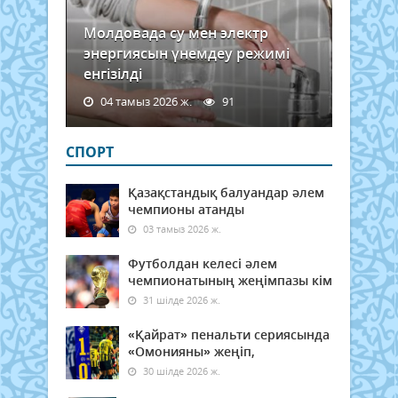
Молдовада су мен электр
энергиясын үнемдеу режимі
енгізілді
04 тамыз 2026 ж.
91
СПОРТ
Қазақстандық балуандар әлем
чемпионы атанды
03 тамыз 2026 ж.
Футболдан келесі әлем
чемпионатының жеңімпазы кім
31 шілде 2026 ж.
«Қайрат» пенальти сериясында
«Омонияны» жеңіп,
30 шілде 2026 ж.