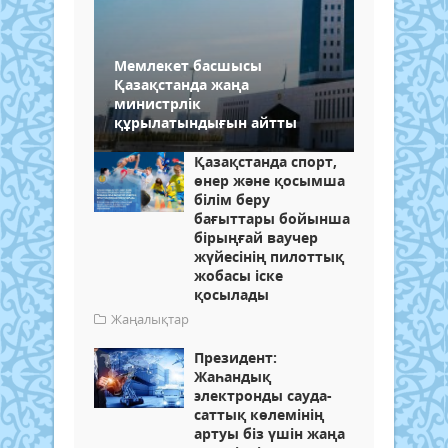
Мемлекет басшысы
Қазақстанда жаңа
министрлік
құрылатындығын айтты
Қазақстанда спорт,
өнер және қосымша
білім беру
бағыттары бойынша
бірыңғай ваучер
жүйесінің пилоттық
жобасы іске
қосылады
Жаңалықтар
Президент:
Жаһандық
электронды сауда-
саттық көлемінің
артуы біз үшін жаңа