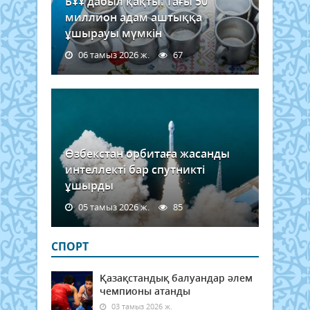
БҰҰ дабыл қақты: Тағы 50
миллион адам аштыққа
ұшырауы мүмкін
06 тамыз 2026 ж.
67
Өзбекстан орбитаға жасанды
интеллекті бар спутникті
ұшырды
05 тамыз 2026 ж.
85
СПОРТ
Қазақстандық балуандар әлем
чемпионы атанды
03 тамыз 2026 ж.