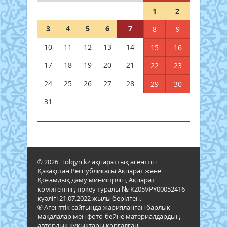
1
2
3
4
5
6
7
8
9
10
11
12
13
14
15
16
17
18
19
20
21
22
23
24
25
26
27
28
29
30
31
© 2026. Tolqyn.kz ақпараттық агенттігі.
Қазақстан Республикасы Ақпарат және
Қоғамдық даму министрлігі, Ақпарат
комитетінің тіркеу туралы № KZ05VPY00052416
куәлігі 21.07.2022 жылы берілген.
® Агенттік сайтында жарияланған барлық
мақалалар мен фото-бейне материалдардың
авторлық құқықтары қорғалған.