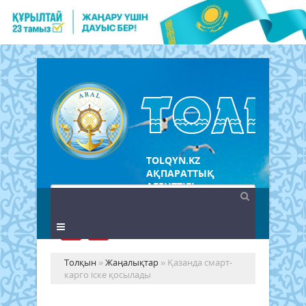
TOLQYN.KZ
АҚПАРАТТЫҚ
АГЕНТТІГІ
Толқын
»
Жаңалықтар
» Қазанда смарт-
карго іске қосылады