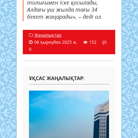
толығымен іске қосылады,
Алдағы үш жылда тағы 34
бекет жаңарады», – деді ол.
Жаңалықтар
08 қыркүйек 2025 ж.
152
0
ҰҚСАС ЖАҢАЛЫҚТАР: