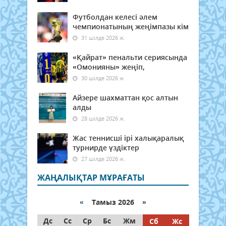
Футболдан келесі әлем
чемпионатының жеңімпазы кім
31 шілде 2026 ж.
«Қайрат» пенальти сериясында
«Омонияны» жеңіп,
30 шілде 2026 ж.
Айзере шахматтан қос алтын
алды
28 шілде 2026 ж.
Жас теннисші ірі халықаралық
турнирде үздіктер
27 шілде 2026 ж.
ЖАҢАЛЫҚТАР МҰРАҒАТЫ
«
Тамыз 2026 »
Дс
Сс
Ср
Бс
Жм
Сб
Жс