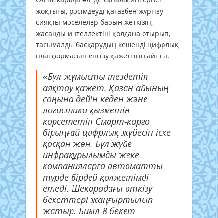
жоқтығы, рәсімдеуді қағазбен жүргізу
сияқты мәселелер барын жеткізіп,
жасанды интеллектіні қолдана отырып,
тасымалды басқарудың кешенді цифрлық
платформасын енгізу қажеттігін айтты.
«Бұл жұмысты тездетіп
аяқтау қажет. Қазан айының
соңына дейін кеден және
логистика қызметін
көрсететін Смарт-карго
бірыңғай цифрлық жүйесін іске
қосқан жөн. Бұл жүйе
инфрақұрылымды жеке
компанияларға автоматты
түрде бірдей қолжетімді
етеді. Шекарадағы өткізу
бекеттері жаңғыртылып
жатыр. Биыл 8 бекет