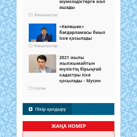
мүмкіндіктерге жол
ашады
Жаңалықтар
«Келешек»
бағдарламасы биыл
іске қосылады
Жаңалықтар
2021 жылы
жылжымайтын
мүліктің бірыңғай
кадастры іске
қосылады - Мусин
Қоғам
Пікір қалдыру
ЖАҢА НОМЕР