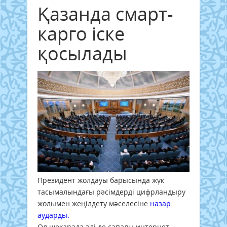
Қазанда смарт-
карго іске
қосылады
Президент жолдауы барысында жүк
тасымалындағы рәсімдерді цифрландыру
жолымен жеңілдету мәселесіне
назар
аударды.
Ол шекарада әлі де сапалы интернет