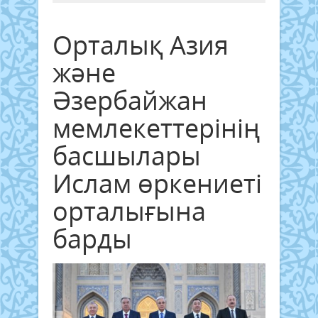
Орталық Азия
және
Әзербайжан
мемлекеттерінің
басшылары
Ислам өркениеті
орталығына
барды