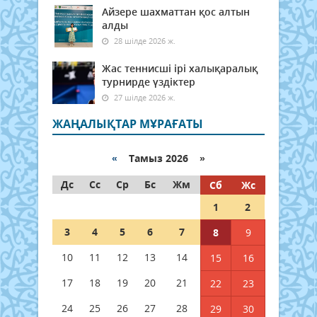
Айзере шахматтан қос алтын
алды
28 шілде 2026 ж.
Жас теннисші ірі халықаралық
турнирде үздіктер
27 шілде 2026 ж.
ЖАҢАЛЫҚТАР МҰРАҒАТЫ
«
Тамыз 2026 »
Дс
Сс
Ср
Бс
Жм
Сб
Жс
1
2
3
4
5
6
7
8
9
10
11
12
13
14
15
16
17
18
19
20
21
22
23
24
25
26
27
28
29
30