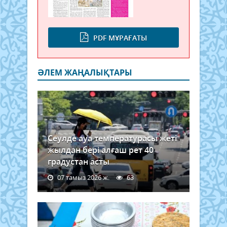
PDF МҰРАҒАТЫ
ӘЛЕМ ЖАҢАЛЫҚТАРЫ
Сеулде ауа температурасы жеті
жылдан бері алғаш рет 40
градустан асты
07 тамыз 2026 ж.
63