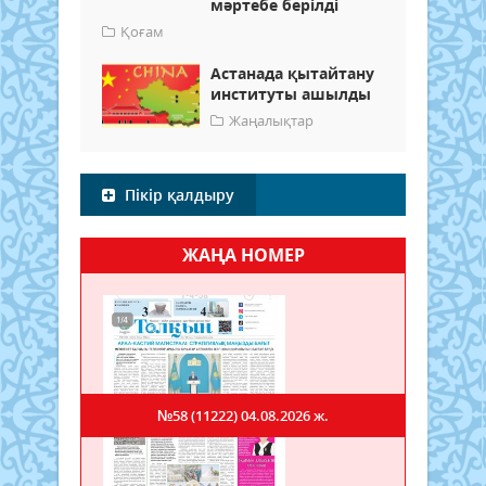
мәртебе берілді
Қоғам
Астанада қытайтану
институты ашылды
Жаңалықтар
Пікір қалдыру
ЖАҢА НОМЕР
№58 (11222)
04.08.2026 ж.