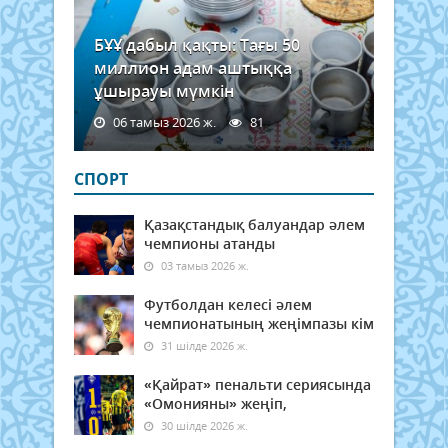
БҰҰ дабыл қақты: Тағы 50
миллион адам аштыққа
ұшырауы мүмкін
06 тамыз 2026 ж.
81
СПОРТ
Қазақстандық балуандар әлем
чемпионы атанды
03 тамыз 2026 ж.
Футболдан келесі әлем
чемпионатының жеңімпазы кім
31 шілде 2026 ж.
«Қайрат» пенальти сериясында
«Омонияны» жеңіп,
30 шілде 2026 ж.