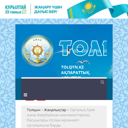
TOLQYN.KZ
АҚПАРАТТЫҚ
АГЕНТТІГІ
Толқын
»
Жаңалықтар
» Орталық Азия
және Әзербайжан мемлекеттерінің
басшылары Ислам өркениеті
орталығына барды