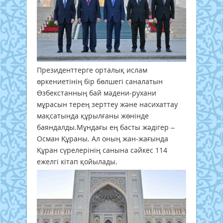
Президенттерге орталық ислам
өркениетінің бір бөлшегі саналатын
Өзбекстанның бай мәдени-рухани
мұрасын терең зерттеу және насихаттау
мақсатында құрылғаны жөнінде
баяндалды.Мұндағы ең басты жәдігер –
Осман Құраны. Ал оның жан-жағында
Құран сүрелерінің санына сәйкес 114
ежелгі кітап қойылады.