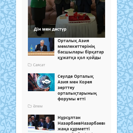
Дін мен дәстүр
Орталық Азия
мемлекеттерінің
басшылары бірқатар
құжатқа қол қойды
Саясат
Сеулде Орталық
Азия мен Корея
зерттеу
орталықтарының
форумы өтті
Әлем
Нұрсұлтан
НазарбаевНазарбаевқа
жаңа құрметті