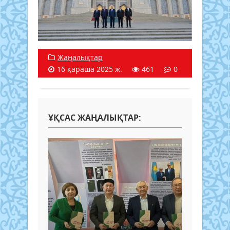
Жаңалықтар
16 қараша 2025 ж.
461
0
ҰҚСАС ЖАҢАЛЫҚТАР: