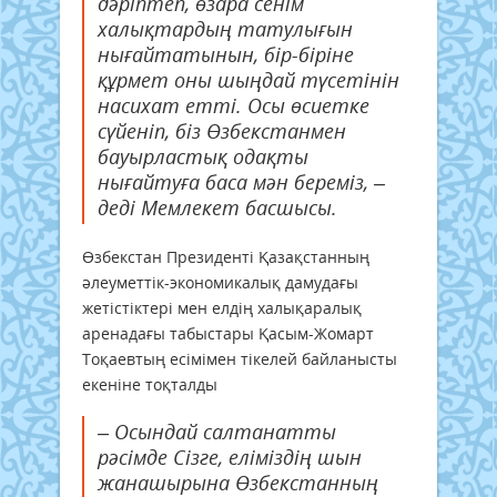
дәріптеп, өзара сенім
халықтардың татулығын
нығайтатынын, бір-біріне
құрмет оны шыңдай түсетінін
насихат етті. Осы өсиетке
сүйеніп, біз Өзбекстанмен
бауырластық одақты
нығайтуға баса мән береміз, –
деді Мемлекет басшысы.
Өзбекстан Президенті Қазақстанның
әлеуметтік-экономикалық дамудағы
жетістіктері мен елдің халықаралық
аренадағы табыстары Қасым-Жомарт
Тоқаевтың есімімен тікелей байланысты
екеніне тоқталды
– Осындай салтанатты
рәсімде Сізге, еліміздің шын
жанашырына Өзбекстанның