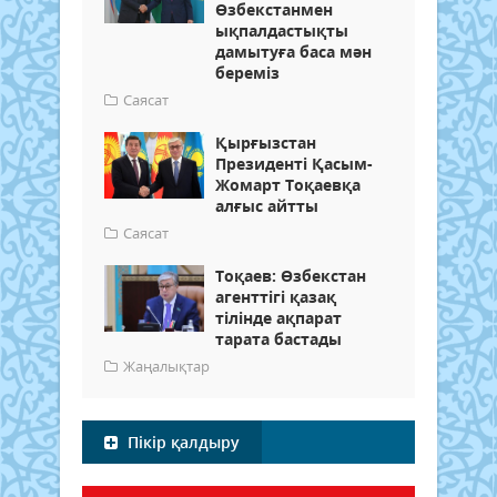
Өзбекстанмен
ықпалдастықты
дамытуға баса мән
береміз
Саясат
Қырғызстан
Президенті Қасым-
Жомарт Тоқаевқа
алғыс айтты
Саясат
Тоқаев: Өзбекстан
агенттігі қазақ
тілінде ақпарат
тарата бастады
Жаңалықтар
Пікір қалдыру