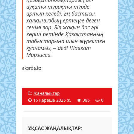
ауқаты тұрақты түрде
артып келеді. Ең бастысы,
халқыңыздың ертеңге деген
сенімі зор. Біз жақын дос әрі
көрші ретінде Қазақстанның
табыстарына шын жүректен
қуанамыз, – деді Шавкат
Мирзиёев.
akorda.kz
Жаңалықтар
16 қараша 2025 ж.
386
0
ҰҚСАС ЖАҢАЛЫҚТАР: