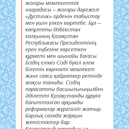
жоғары мемлекеттік
наградасы – жоғары дәрежелі
«Дустлик» орденін табыстау
мен үшін үлкен мәртебе. Бұл –
көпұлтты Өзбекстан
халқының Қазақстан
Республикасы Президентінің
ерен еңбегіне көрсеткен
құрметі мен шынайы бағасы.
Біздің еліміз Сізді бүкіл әлем
білетін көрнекті мемлекет
және саяси қайраткер ретінде
жақсы таниды. Сіздің
парасатты басшылығыңызбен
Әділетті Қазақстанды құруға
бағытталған ауқымды
реформалар жүргізіліп жатыр.
Барлық салада жарқын
жетістіктер бар.
Қазақстандықтардың әл-