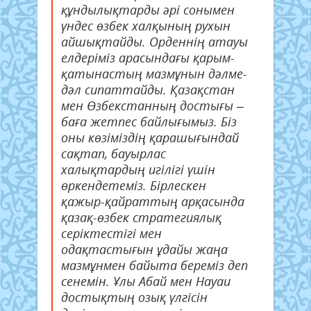
құндылықтарды әрі сонымен
үндес өзбек халқының рухын
айшықтайды. Орденнің атауы
елдеріміз арасындағы қарым-
қатынастың мазмұнын дәлме-
дәл сипаттайды. Қазақстан
мен Өзбекстанның достығы –
баға жетпес байлығымыз. Біз
оны көзіміздің қарашығындай
сақтап, бауырлас
халықтардың игілігі үшін
өркендетеміз. Бірлескен
қажыр-қайраттың арқасында
қазақ-өзбек стратегиялық
серіктестігі мен
одақтастығын ұдайы жаңа
мазмұнмен байыта береміз деп
сенемін. Ұлы Абай мен Науаи
достықтың озық үлгісін