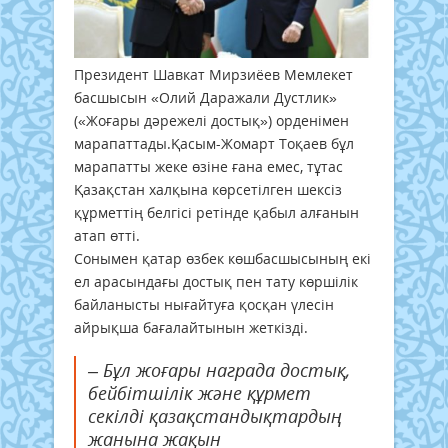
Президент Шавкат Мирзиёев Мемлекет
басшысын «Олий Даражали Дустлик»
(«Жоғары дәрежелі достық») орденімен
марапаттады.Қасым-Жомарт Тоқаев бұл
марапатты жеке өзіне ғана емес, тұтас
Қазақстан халқына көрсетілген шексіз
құрметтің белгісі ретінде қабыл алғанын
атап өтті.
Сонымен қатар өзбек көшбасшысының екі
ел арасындағы достық пен тату көршілік
байланысты нығайтуға қосқан үлесін
айрықша бағалайтынын жеткізді.
– Бұл жоғары награда достық,
бейбітшілік және құрмет
секілді қазақстандықтардың
жанына жақын