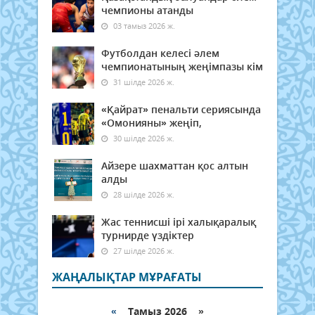
чемпионы атанды
03 тамыз 2026 ж.
Футболдан келесі әлем
чемпионатының жеңімпазы кім
31 шілде 2026 ж.
«Қайрат» пенальти сериясында
«Омонияны» жеңіп,
30 шілде 2026 ж.
Айзере шахматтан қос алтын
алды
28 шілде 2026 ж.
Жас теннисші ірі халықаралық
турнирде үздіктер
27 шілде 2026 ж.
ЖАҢАЛЫҚТАР МҰРАҒАТЫ
«
Тамыз 2026 »