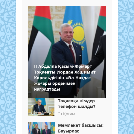
ІІ Абдалла Қасым-Жомарт
Тоқаевты Иордан Хашимит
Корольдігінің «Әл-Нахда»
жоғары орденімен
наградтады
Тоқаевқа кімдер
телефон шалды?
Қоғам
Мемлекет басшысы:
Бауырлас