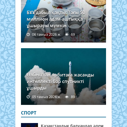
БҰҰ дабыл қақты: Тағы 50
миллион адам аштыққа
ұшырауы мүмкін
06 тамыз 2026 ж.
69
Өзбекстан орбитаға жасанды
интеллекті бар спутникті
ұшырды
05 тамыз 2026 ж.
89
СПОРТ
Қазақстандық балуандар әлем