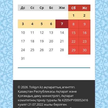
Дс
Сс
Ср
Бс
Жм
Сб
Жс
1
2
3
4
5
6
7
8
9
10
11
12
13
14
15
16
17
18
19
20
21
22
23
24
25
26
27
28
29
30
31
© 2026. Tolqyn.kz ақпараттық агенттігі.
Қазақстан Республикасы Ақпарат және
Қоғамдық даму министрлігі, Ақпарат
комитетінің тіркеу туралы № KZ05VPY00052416
куәлігі 21.07.2022 жылы берілген.