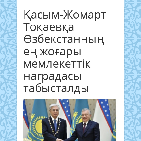
Қасым-Жомарт
Тоқаевқа
Өзбекстанның
ең жоғары
мемлекеттік
наградасы
табысталды