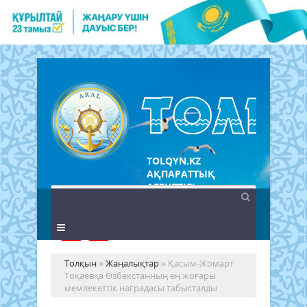
TOLQYN.KZ
АҚПАРАТТЫҚ
АГЕНТТІГІ
Толқын
»
Жаңалықтар
» Қасым-Жомарт
Тоқаевқа Өзбекстанның ең жоғары
мемлекеттік наградасы табысталды