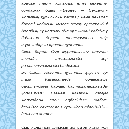
арасын төрт жолақты етіп кеңейту,
сондай-ақ биыл «Бейнеу – Сексеуіл»
жолының құрылысын бастау және Көкарал
бөгеті жобасын жүзеге асыру арқылы кіші
Аралдың су көлемін айтарлықтай көбейту
бойынша берген тапсырмаңыз өңір
тұрғындарын ерекше қуантты.
Сізге барша Сыр жұртшылығы атынан
шынайы алғысымызды, зор
ризашылығымызды білдіреміз.
Біз Сіздің әділетті, қуатты, қауіпсіз әрі
таза Қазақстанды орнықтыру
бағытындағы барлық бастамаларыңызды
қолдаймыз! Егемен еліміздің дамуы
жолындағы ерен еңбегіңізге табыс,
деніңізге саулық пен күш-жігер тілейміз!» -
делінген хатта.
Сыр халқының алғысын жеткізген хатқа қол