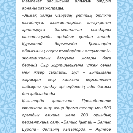
Мемлекет басшысына алғысын білдіріп
арнайы хат жолдады.
«Аймақ халқы Өзіңіздің ұлттық бірлікті
нығайтуға, азаматтардың әл-ауқатын
арттыруға бағытталған сындарлы
саясатыңызды әрдайым қолдап келеді.
Құрылтай барысында Қызылорда
облысының соңғы жылдардағы әлеуметтік-
экономикалық дамуына жоғары баға
беруіңіз Сыр жұртшылығына үлкен сенім
мен жігер сыйлады. Бұл – ынтымағы
жарасқан өңір халқына көрсетілген
лайықты қолдау әрі еңбектің әділ бағасы
деп қабылданды.
Қызылорда қаласынан Президенттік
кітапхана ашу, жаңа драма театр мен 500
орындық емхана және 200 орындық
перзентхана салу, «Батыс Қытай – Батыс
Еуропа» дәлізінің Қызылорда – Ақтөбе