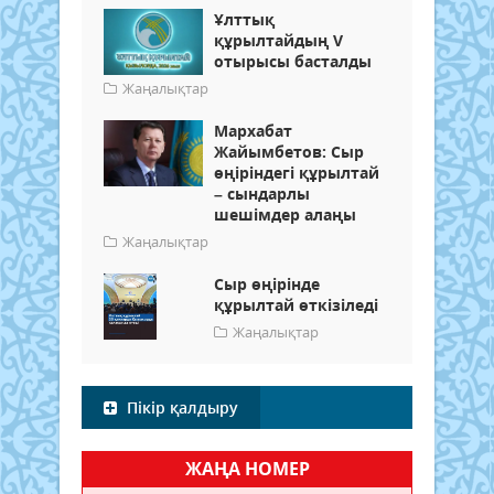
Ұлттық
құрылтайдың V
отырысы басталды
Жаңалықтар
Мархабат
Жайымбетов: Сыр
өңіріндегі құрылтай
– сындарлы
шешімдер алаңы
Жаңалықтар
Сыр өңірінде
құрылтай өткізіледі
Жаңалықтар
Пікір қалдыру
ЖАҢА НОМЕР