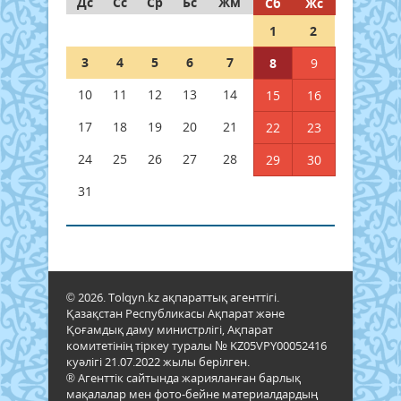
Дс
Сс
Ср
Бс
Жм
Сб
Жс
1
2
3
4
5
6
7
8
9
10
11
12
13
14
15
16
17
18
19
20
21
22
23
24
25
26
27
28
29
30
31
© 2026. Tolqyn.kz ақпараттық агенттігі.
Қазақстан Республикасы Ақпарат және
Қоғамдық даму министрлігі, Ақпарат
комитетінің тіркеу туралы № KZ05VPY00052416
куәлігі 21.07.2022 жылы берілген.
® Агенттік сайтында жарияланған барлық
мақалалар мен фото-бейне материалдардың