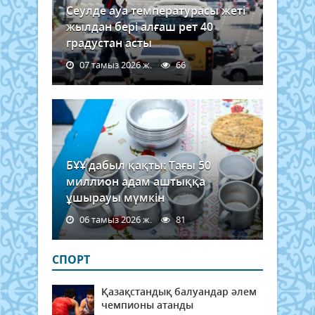
Сеулде ауа температурасы жеті
жылдан бері алғаш рет 40
градустан асты
07 тамыз 2026 ж.
66
БҰҰ дабыл қақты: Тағы 50
миллион адам аштыққа
ұшырауы мүмкін
06 тамыз 2026 ж.
81
СПОРТ
Қазақстандық балуандар әлем
чемпионы атанды