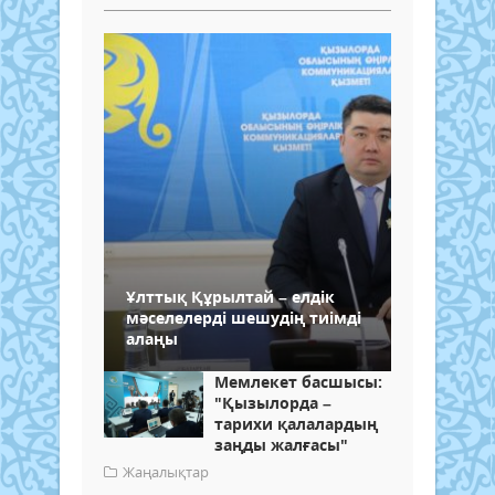
Ұлттық Құрылтай – елдік
мәселелерді шешудің тиімді
алаңы
Мемлекет басшысы:
"Қызылорда –
тарихи қалалардың
заңды жалғасы"
Жаңалықтар