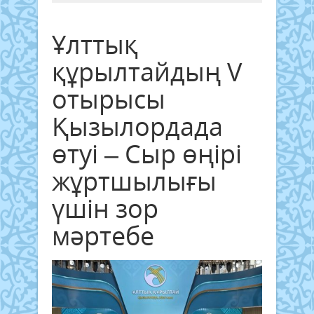
Ұлттық
құрылтайдың V
отырысы
Қызылордада
өтуі – Сыр өңірі
жұртшылығы
үшін зор
мәртебе