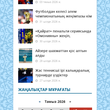
03 тамыз 2026 ж.
Футболдан келесі әлем
чемпионатының жеңімпазы кім
31 шілде 2026 ж.
«Қайрат» пенальти сериясында
«Омонияны» жеңіп,
30 шілде 2026 ж.
Айзере шахматтан қос алтын
алды
28 шілде 2026 ж.
Жас теннисші ірі халықаралық
турнирде үздіктер
27 шілде 2026 ж.
ЖАҢАЛЫҚТАР МҰРАҒАТЫ
«
Тамыз 2026 »