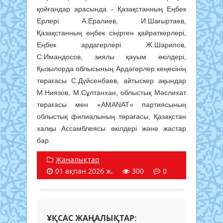
қойғандар арасында - Қазақстанның Еңбек
Ерлері А.Ералиев, И.Шағыртаев,
Қазақстанның еңбек сіңірген қайраткерлері,
Еңбек ардагерлері Ж.Шарипов,
С.Имандосов, зиялы қауым өкілдері,
Қызылорда облысының Ардагерлер кеңесінің
төрағасы С.Дүйсенбаев, айтыскер ақындар
М.Ниязов, М.Сұлтанхан, облыстық Мәслихат
төрағасы мен «AMANAT» партиясының
облыстық филиалының төрағасы, Қазақстан
халқы Ассамблеясы өкілдері және жастар
бар.
Жаңалықтар
01 ақпан 2026 ж.
300
0
ҰҚСАС ЖАҢАЛЫҚТАР: