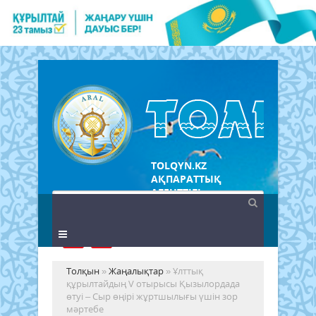
TOLQYN.KZ
АҚПАРАТТЫҚ
АГЕНТТІГІ
Толқын
»
Жаңалықтар
» Ұлттық
құрылтайдың V отырысы Қызылордада
өтуі – Сыр өңірі жұртшылығы үшін зор
мәртебе