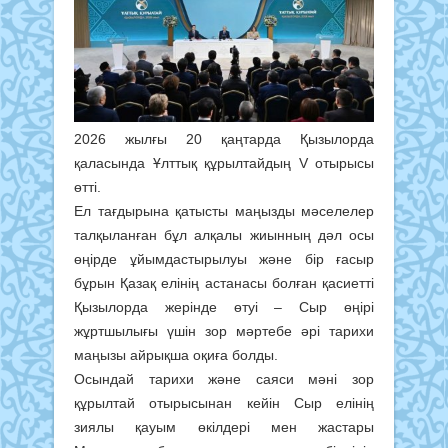
2026 жылғы 20 қаңтарда Қызылорда
қаласында Ұлттық құрылтайдың V отырысы
өтті.
Ел тағдырына қатысты маңызды мәселелер
талқыланған бұл алқалы жиынның дәл осы
өңірде ұйымдастырылуы және бір ғасыр
бұрын Қазақ елінің астанасы болған қасиетті
Қызылорда жерінде өтуі – Сыр өңірі
жұртшылығы үшін зор мәртебе әрі тарихи
маңызы айрықша оқиға болды.
Осындай тарихи және саяси мәні зор
құрылтай отырысынан кейін Сыр елінің
зиялы қауым өкілдері мен жастары