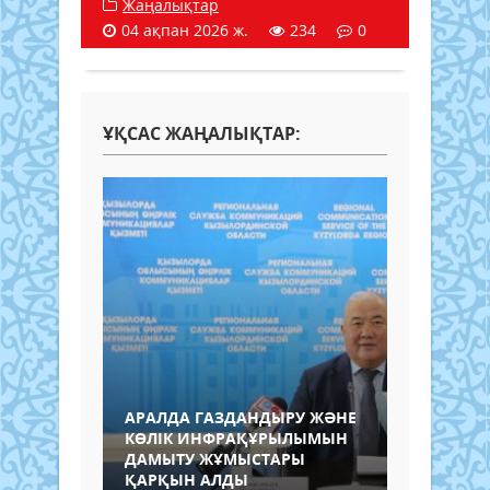
Жаңалықтар
04 ақпан 2026 ж.
234
0
ҰҚСАС ЖАҢАЛЫҚТАР:
АРАЛДА ГАЗДАНДЫРУ ЖӘНЕ
КӨЛІК ИНФРАҚҰРЫЛЫМЫН
ДАМЫТУ ЖҰМЫСТАРЫ
ҚАРҚЫН АЛДЫ