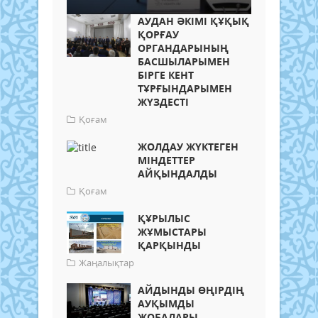
АУДАН ӘКІМІ ҚҰҚЫҚ
ҚОРҒАУ
ОРГАНДАРЫНЫҢ
БАСШЫЛАРЫМЕН
БІРГЕ КЕНТ
ТҰРҒЫНДАРЫМЕН
ЖҮЗДЕСТІ
Қоғам
ЖОЛДАУ ЖҮКТЕГЕН
МІНДЕТТЕР
АЙҚЫНДАЛДЫ
Қоғам
ҚҰРЫЛЫС
ЖҰМЫСТАРЫ
ҚАРҚЫНДЫ
Жаңалықтар
АЙДЫНДЫ ӨҢІРДІҢ
АУҚЫМДЫ
ЖОБАЛАРЫ