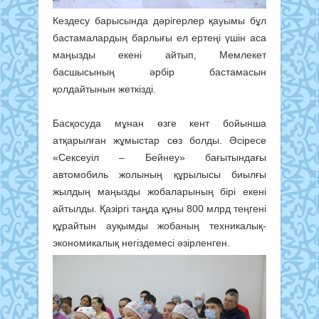
Кездесу барысында дәрігерлер қауымы бұл
бастамалардың барлығы ел ертеңі үшін аса
маңызды екені айтып, Мемлекет
басшысының әрбір бастамасын
қолдайтынын жеткізді.
Басқосуда мұнан өзге кент бойынша
атқарылған жұмыстар сөз болды. Әсіресе
«Сексеуіл – Бейнеу» бағытындағы
автомобиль жолының құрылысы биылғы
жылдың маңызды жобаларының бірі екені
айтылды. Қазіргі таңда құны 800 млрд теңгені
құрайтын ауқымды жобаның техникалық-
экономикалық негіздемесі әзірленген.