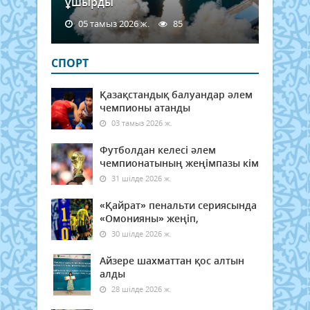
ұшырды
05 тамыз 2026 ж.
85
СПОРТ
Қазақстандық балуандар әлем
чемпионы атанды
03 тамыз 2026 ж.
Футболдан келесі әлем
чемпионатының жеңімпазы кім
31 шілде 2026 ж.
«Қайрат» пенальти сериясында
«Омонияны» жеңіп,
30 шілде 2026 ж.
Айзере шахматтан қос алтын
алды
28 шілде 2026 ж.