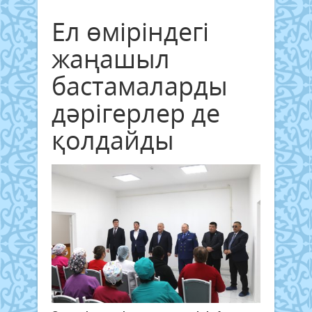
Ел өміріндегі
жаңашыл
бастамаларды
дәрігерлер де
қолдайды