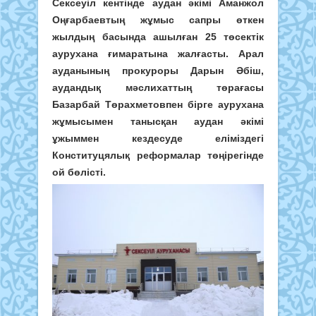
Сексеуіл кентінде аудан әкімі Аманжол
Оңғарбаевтың жұмыс сапры өткен
жылдың басында ашылған 25 төсектік
аурухана ғимаратына жалғасты. Арал
ауданының прокуроры Дарын Әбіш,
аудандық мәслихаттың төрағасы
Базарбай Төрахметовпен бірге аурухана
жұмысымен танысқан аудан әкімі
ұжыммен кездесуде еліміздегі
Конституцялық реформалар төңірегінде
ой бөлісті.