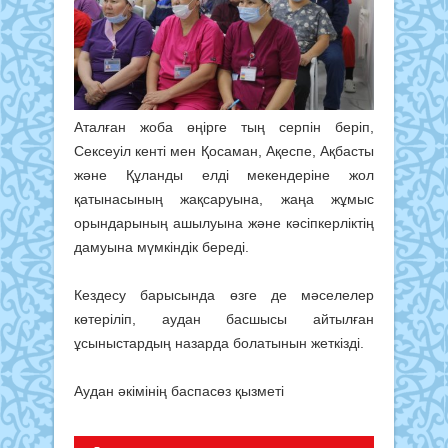
Аталған жоба өңірге тың серпін беріп,
Сексеуіл кенті мен Қосаман, Ақеспе, Ақбасты
және Құланды елді мекендеріне жол
қатынасының жақсаруына, жаңа жұмыс
орындарының ашылуына және кәсіпкерліктің
дамуына мүмкіндік береді.
Кездесу барысында өзге де мәселелер
көтеріліп, аудан басшысы айтылған
ұсыныстардың назарда болатынын жеткізді.
Аудан әкімінің баспасөз қызметі