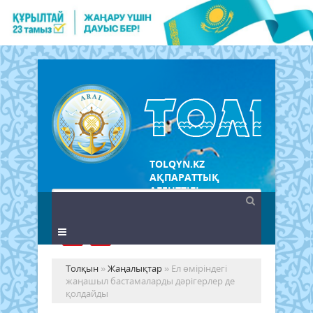
TOLQYN.KZ
АҚПАРАТТЫҚ
АГЕНТТІГІ
Толқын
»
Жаңалықтар
» Ел өміріндегі
жаңашыл бастамаларды дәрігерлер де
қолдайды