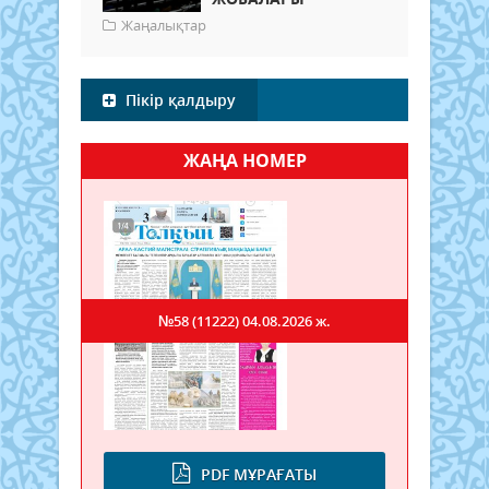
Жаңалықтар
Пікір қалдыру
ЖАҢА НОМЕР
№58 (11222)
04.08.2026 ж.
PDF МҰРАҒАТЫ