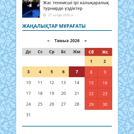
Жас теннисші ірі халықаралық
турнирде үздіктер
27 шілде 2026 ж.
ЖАҢАЛЫҚТАР МҰРАҒАТЫ
«
Тамыз 2026 »
Дс
Сс
Ср
Бс
Жм
Сб
Жс
1
2
3
4
5
6
7
8
9
10
11
12
13
14
15
16
17
18
19
20
21
22
23
24
25
26
27
28
29
30
31