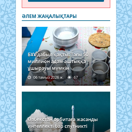
ӘЛЕМ ЖАҢАЛЫҚТАРЫ
БҰҰ дабыл қақты: Тағы 50
миллион адам аштыққа
ұшырауы мүмкін
06 тамыз 2026 ж.
67
Өзбекстан орбитаға жасанды
интеллекті бар спутникті