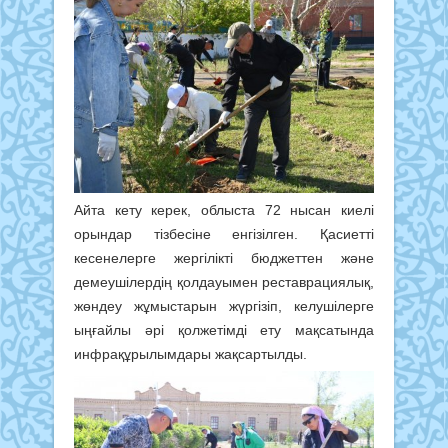
Айта кету керек, облыста 72 нысан киелі
орындар тізбесіне енгізілген. Қасиетті
кесенелерге жергілікті бюджеттен және
демеушілердің қолдауымен реставрациялық,
жөндеу жұмыстарын жүргізіп, келушілерге
ыңғайлы әрі қолжетімді ету мақсатында
инфрақұрылымдары жақсартылды.