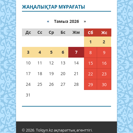
ЖАҢАЛЫҚТАР МҰРАҒАТЫ
«
Тамыз 2026 »
Дс
Сс
Ср
Бс
Жм
Сб
Жс
1
2
3
4
5
6
7
8
9
10
11
12
13
14
15
16
17
18
19
20
21
22
23
24
25
26
27
28
29
30
31
© 2026. Tolqyn.kz ақпараттық агенттігі.