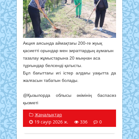
Акция аясында аймақтағы 200-ге жуық
қасиетті орындар мен зираттардың аумағын
тазалау жұмыстарына 20 мыңнан аса
тұрғындар белсенді қатысты.
Бұл бағыттағы игі істер алдағы уақытта да
жалғасын табатын болады.
@Қызылорда облысы әкімінің баспасөз
қызметі
Жаңалықтар
19 сәуір 2026 ж.
336
0