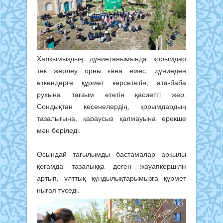
Халқымыздың дүниетанымында қорымдар
тек жерлеу орны ғана емес, дүниеден
өткендерге құрмет көрсететін, ата-баба
рухына тағзым ететін қасиетті жер.
Сондықтан кесенелердің, қорымдардың
тазалығына, қараусыз қалмауына ерекше
мән беріледі.
Осындай тағылымды бастамалар арқылы
қоғамда тазалыққа деген жауапкершілік
артып, ұлттық құндылықтарымызға құрмет
нығая түседі.