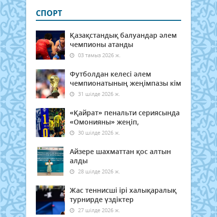
СПОРТ
Қазақстандық балуандар әлем
чемпионы атанды
03 тамыз 2026 ж.
Футболдан келесі әлем
чемпионатының жеңімпазы кім
31 шілде 2026 ж.
«Қайрат» пенальти сериясында
«Омонияны» жеңіп,
30 шілде 2026 ж.
Айзере шахматтан қос алтын
алды
28 шілде 2026 ж.
Жас теннисші ірі халықаралық
турнирде үздіктер
27 шілде 2026 ж.