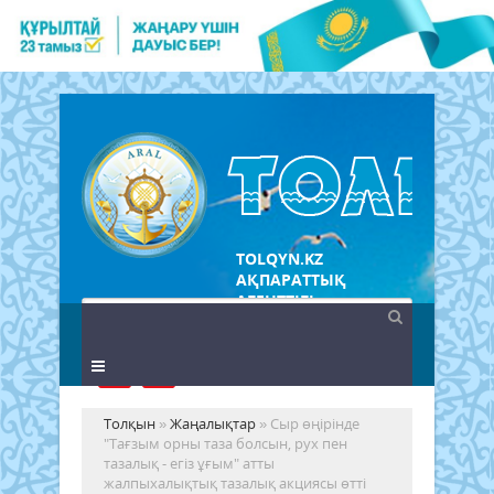
TOLQYN.KZ
АҚПАРАТТЫҚ
АГЕНТТІГІ
Толқын
»
Жаңалықтар
» Сыр өңірінде
"Тағзым орны таза болсын, рух пен
тазалық - егіз ұғым" атты
жалпыхалықтық тазалық акциясы өтті