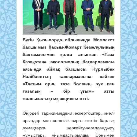
Бүгін Қызылорда облысында Мемлекет
басшымыз Қасым-Жомарт Кемелұлының
бастамасымен қолға алынған «Таза
Қазақстан» экологиялық бағдарламасы
аясында аймақ басшысы Нұрлыбек
Нәлібаевтың тапсырмасына сәйкес
«Тағзым орны таза болсын, рух пен
тазалық – бір ұғым» атты
жалпыхалықтық акциясы өтті.
Өңірдегі тарихи-мәдени ескерткіштер, киелі
орындар мен көпшілік зират ететін барлық
аумақтарға көркейту-көгалдандыру
жұмыстары ұйымдастырылды. Сонымен