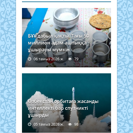
БҰҰ дабыл қақты: Тағы 50
миллион адам аштыққа
ұшырауы мүмкін
06 тамыз 2026 ж.
79
Өзбекстан орбитаға жасанды
интеллекті бар спутникті
ұшырды
05 тамыз 2026 ж.
98