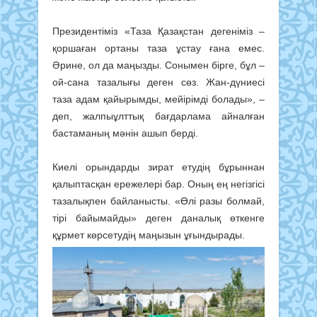
Президентіміз «Таза Қазақстан дегеніміз –
қоршаған ортаны таза ұстау ғана емес.
Әрине, ол да маңызды. Сонымен бірге, бұл –
ой-сана тазалығы деген сөз. Жан-дүниесі
таза адам қайырымды, мейірімді болады», –
деп, жалпыұлттық бағдарлама айналған
бастаманың мәнін ашып берді.
Киелі орындарды зират етудің бұрыннан
қалыптасқан ережелері бар. Оның ең негізгісі
тазалықпен байланысты. «Өлі разы болмай,
тірі байымайды» деген даналық өткенге
құрмет көрсетудің маңызын ұғындырады.