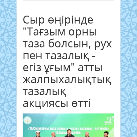
Сыр өңірінде
"Тағзым орны
таза болсын, рух
пен тазалық -
егіз ұғым" атты
жалпыхалықтық
тазалық
акциясы өтті