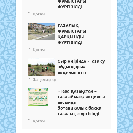
ЖҰМЫСТАРЫ
ЖҮРГІЗІЛДІ
Қоғам
ТАЗАЛЫҚ
ЖҰМЫСТАРЫ
ҚАРҚЫНДЫ
ЖҮРГІЗІЛДІ
Қоғам
Сыр өңірінде «Таза су
айдындары»
акциясы өтті
Жаңалықтар
«Таза Қазақстан –
таза аймақ» акциясы
аясында
ботаникалық баққа
тазалық жүргізілді
Қоғам