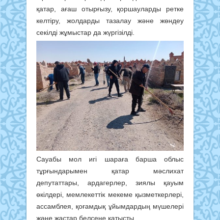
қатар, ағаш отырғызу, қоршауларды ретке
келтіру, жолдарды тазалау және жөндеу
секілді жұмыстар да жүргізілді.
Сауабы мол игі шараға барша облыс
тұрғындарымен қатар мәслихат
депутаттары, ардагерлер, зиялы қауым
өкілдері, мемлекеттік мекеме қызметкерлері,
ассамблея, қоғамдық ұйымдардың мүшелері
және жастар белсене қатысты.