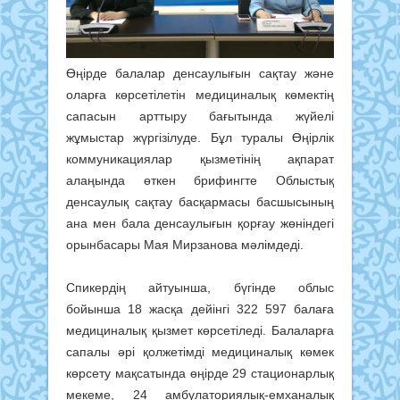
Өңірде балалар денсаулығын сақтау және
оларға көрсетілетін медициналық көмектің
сапасын арттыру бағытында жүйелі
жұмыстар жүргізілуде. Бұл туралы Өңірлік
коммуникациялар қызметінің ақпарат
алаңында өткен брифингте Облыстық
денсаулық сақтау басқармасы басшысының
ана мен бала денсаулығын қорғау жөніндегі
орынбасары Мая Мирзанова мәлімдеді.
Спикердің айтуынша, бүгінде облыс
бойынша 18 жасқа дейінгі 322 597 балаға
медициналық қызмет көрсетіледі. Балаларға
сапалы әрі қолжетімді медициналық көмек
көрсету мақсатында өңірде 29 стационарлық
мекеме, 24 амбулаториялық-емханалық