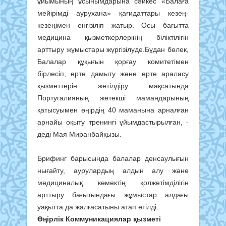
ұйымының ұсынымдарына сәйкес «Балаға
мейірімді аурухана» қағидаттары кезең-
кезеңімен енгізіліп жатыр. Осы бағытта
медицина қызметкерлерінің біліктілігін
арттыру жұмыстары жүргізілуде.Бұдан бөлек,
Балалар құқығын қорғау комитетімен
бірлесіп, ерте дамыту және ерте араласу
қызметтерін жетілдіру мақсатында
Португалияның жетекші мамандарының
қатысуымен өңірдің 40 маманына арналған
арнайы оқыту тренингі ұйымдастырылған, -
деді Мая Миранбайқызы.
Брифинг барысында балалар денсаулығын
нығайту, аурулардың алдын алу және
медициналық көмектің қолжетімділігін
арттыру бағытындағы жұмыстар алдағы
уақытта да жалғасатыны атап өтілді.
Өңірлік Коммуникациялар қызметі