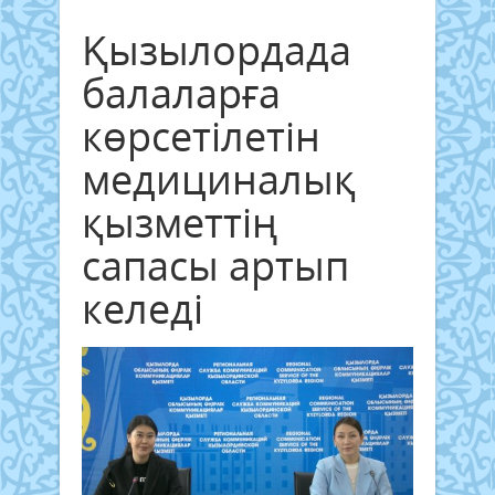
Қызылордада
балаларға
көрсетілетін
медициналық
қызметтің
сапасы артып
келеді