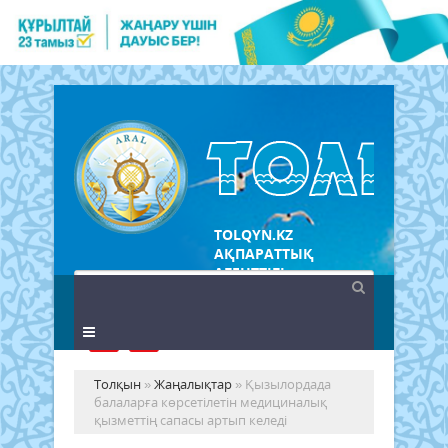
TOLQYN.KZ
АҚПАРАТТЫҚ
АГЕНТТІГІ
Толқын
»
Жаңалықтар
» Қызылордада
балаларға көрсетілетін медициналық
қызметтің сапасы артып келеді