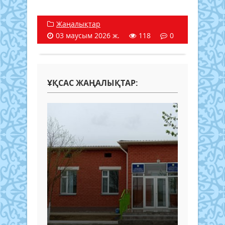
Жаңалықтар
03 маусым 2026 ж.
118
0
ҰҚСАС ЖАҢАЛЫҚТАР: