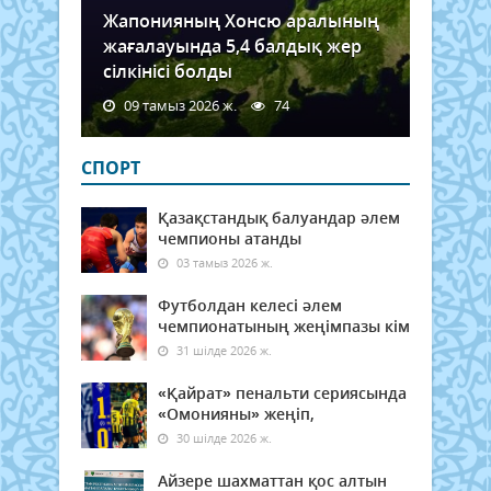
Жапонияның Хонсю аралының
жағалауында 5,4 балдық жер
сілкінісі болды
09 тамыз 2026 ж.
74
СПОРТ
Қазақстандық балуандар әлем
чемпионы атанды
03 тамыз 2026 ж.
Футболдан келесі әлем
чемпионатының жеңімпазы кім
31 шілде 2026 ж.
«Қайрат» пенальти сериясында
«Омонияны» жеңіп,
30 шілде 2026 ж.
Айзере шахматтан қос алтын