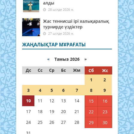
алды
28 шілде 2026 ж.
Жас теннисші ірі халықаралық
турнирде үздіктер
27 шілде 2026 ж.
ЖАҢАЛЫҚТАР МҰРАҒАТЫ
«
Тамыз 2026 »
Дс
Сс
Ср
Бс
Жм
Сб
Жс
1
2
3
4
5
6
7
8
9
10
11
12
13
14
15
16
17
18
19
20
21
22
23
24
25
26
27
28
29
30
31