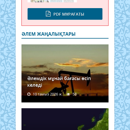
PDF МҰРАҒАТЫ
ӘЛЕМ ЖАҢАЛЫҚТАРЫ
Әлемдік мұнай бағасы өсіп
келеді
10 тамыз 2026 ж.
58