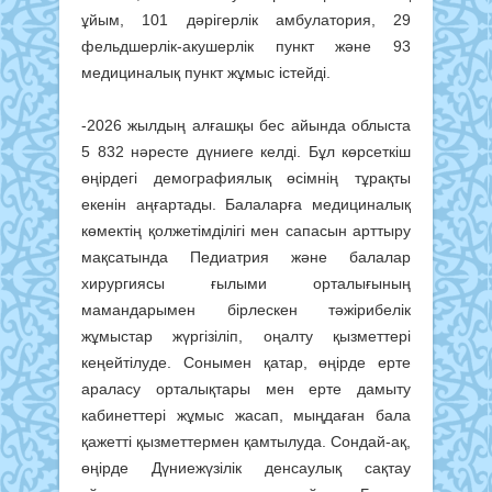
ұйым, 101 дәрігерлік амбулатория, 29
фельдшерлік-акушерлік пункт және 93
медициналық пункт жұмыс істейді.
-2026 жылдың алғашқы бес айында облыста
5 832 нәресте дүниеге келді. Бұл көрсеткіш
өңірдегі демографиялық өсімнің тұрақты
екенін аңғартады. Балаларға медициналық
көмектің қолжетімділігі мен сапасын арттыру
мақсатында Педиатрия және балалар
хирургиясы ғылыми орталығының
мамандарымен бірлескен тәжірибелік
жұмыстар жүргізіліп, оңалту қызметтері
кеңейтілуде. Сонымен қатар, өңірде ерте
араласу орталықтары мен ерте дамыту
кабинеттері жұмыс жасап, мыңдаған бала
қажетті қызметтермен қамтылуда. Сондай-ақ,
өңірде Дүниежүзілік денсаулық сақтау