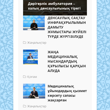
Дәрігерлік амбулатория –
халық денсаулығының тірегі
ДЕНСАУЛЫҚ САҚТАУ
ИНФРАҚҰРЫЛЫМЫН
ДАМЫТУ
ЖҰМЫСТАРЫ ЖҮЙЕЛІ
ТҮРДЕ ЖҮРГІЗІЛУДЕ
Жаңалықтар
ЖАҢА
МЕДИЦИНАЛЫҚ
НЫСАНДАРДЫҢ
ҚҰРЫЛЫСЫ ҚАРҚЫН
АЛУДА
Қоғам
Медициналық
ұйымдардың қызмет
көрсету сапасы
жақсарған
Жаңалықтар