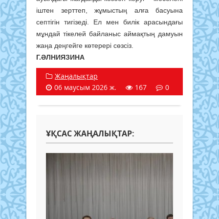
іштен зерттеп, жұмыстың алға басуына
септігін тигізеді. Ел мен билік арасындағы
мұндай тікелей байланыс аймақтың дамуын
жаңа деңгейге көтерері сөзсіз.
Г.ӘЛНИЯЗИНА
Жаңалықтар
06 маусым 2026 ж.
167
0
ҰҚСАС ЖАҢАЛЫҚТАР: