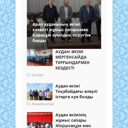
Арал ауданының әкімі
кезекті жұмыс сапарымен
Қарақұм ауылдық округіне
барды
АУДАН ӘКІМІ
МЕРГЕНСАЙДА
ТҰРҒЫНДАРМЕН
КЕЗДЕСТІ
Қоғам
Аудан әкімі
Тоқабайдағы елеулі
істерге куә болды
Жаңалықтар
Аудан әкімінің
жұмыс сапары
Жіңішкеқұм мен