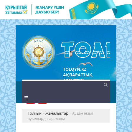
TOLQYN.KZ
АҚПАРАТТЫҚ
АГЕНТТІГІ
Толқын
»
Жаңалықтар
» Аудан әкімі
ауылдарды аралады