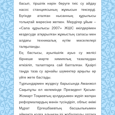
басып, тіршілік нәрін беруге тиіс су айдау
насос станциясының жұмысын тексерді.
Бүгінде аталған нысанның құрылысы
толықтай мәресіне жеткен. Мердігер ұйым –
«Сапа құрылысы 2007» ЖШС өкілдерімен
кездесуде атқарылған жұмыстың сапасы мен
алдағы техникалық күтім мәселелері
талқыланды.
Ең бастысы, ауылішілік ауыз су желісі
бірнеше мәрте химиялық тазалаудан
өткізіліп, талаптарға сай бапталған. Қазіргі
таңда таза су арнайы шүмектер арқылы әр
үйге жете бастады.
Тұрғындармен жүздесу барысында Аманжол
Сақыпұлы ел көлемінде Президент Қасым-
Жомарт Тоқаевтың қолдауымен жүріп жатқан
реформалардың мәнін түсіндіріп, облыс әкімі
Мұрат Ергешбаевтың басшылығымен
аймақта қолға алынған ірі жобаларды ортаға