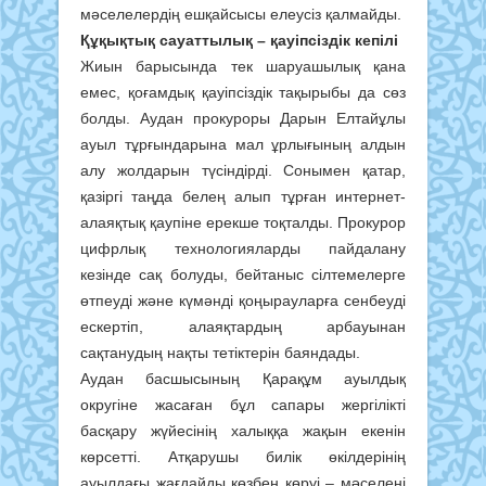
мәселелердің ешқайсысы елеусіз қалмайды.
Құқықтық сауаттылық – қауіпсіздік кепілі
Жиын барысында тек шаруашылық қана
емес, қоғамдық қауіпсіздік тақырыбы да сөз
болды. Аудан прокуроры Дарын Елтайұлы
ауыл тұрғындарына мал ұрлығының алдын
алу жолдарын түсіндірді. Сонымен қатар,
қазіргі таңда белең алып тұрған интернет-
алаяқтық қаупіне ерекше тоқталды. Прокурор
цифрлық технологияларды пайдалану
кезінде сақ болуды, бейтаныс сілтемелерге
өтпеуді және күмәнді қоңырауларға сенбеуді
ескертіп, алаяқтардың арбауынан
сақтанудың нақты тетіктерін баяндады.
Аудан басшысының Қарақұм ауылдық
округіне жасаған бұл сапары жергілікті
басқару жүйесінің халыққа жақын екенін
көрсетті. Атқарушы билік өкілдерінің
ауылдағы жағдайды көзбен көруі – мәселені