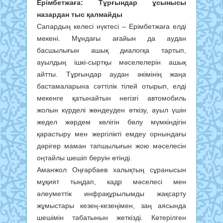
Ерімбетжаға: Тұрғындар ұсынысы
назардан тыс қалмайды
Сапардың келесі нүктесі – Ерімбетжаға елді
мекені. Мұндағы ағайын да аудан
басшылығын ашық диалогқа тартып,
ауылдың ішкі-сыртқы мәселелерін ашық
айтты. Тұрғындар аудан әкімінің жаңа
бастамаларына сәттілік тілей отырып, елді
мекенге қатынайтын негізгі автомобиль
жолын күрделі жөндеуден өткізу, ауыл үшін
жедел жәрдем көлігін бөлу мүмкіндігін
қарастыру мен жергілікті емдеу орнындағы
дәрігер маман тапшылығын жою мәселесін
оңтайлы шешіп беруін өтінді.
Аманжол Оңғарбаев халықтың сұранысын
мұқият тыңдап, кадр мәселесі мен
әлеуметтік инфрақұрылымды жақсарту
жұмыстары кезең-кезеңімен, заң аясында
шешімін табатынын жеткізді. Көтерілген