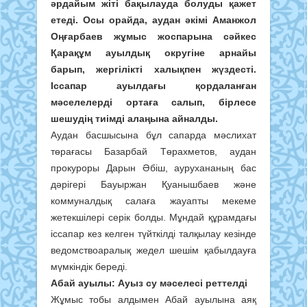
әрдайым жіті бақылауда болуды қажет
етеді. Осы орайда, аудан әкімі Аманжол
Оңғарбаев жұмыс жоспарына сәйкес
Қарақұм ауылдық округіне арнайы
барып, жергілікті халықпен жүздесті.
Іссапар ауылдағы қордаланған
мәселелерді ортаға салып, бірлесе
шешудің тиімді алаңына айналды.
Аудан басшысына бұл сапарда мәслихат
төрағасы Базарбай Төрахметов, аудан
прокуроры Дарын Әбіш, аурухананың бас
дәрігері Бауыржан Қуанышбаев және
коммуналдық салаға жауапты мекеме
жетекшілері серік болды. Мұндай құрамдағы
іссапар кез келген түйткілді талқылау кезінде
ведомствоаралық жедел шешім қабылдауға
мүмкіндік береді.
Абай ауылы: Ауыз су мәселесі реттелді
Жұмыс тобы алдымен Абай ауылына аяқ