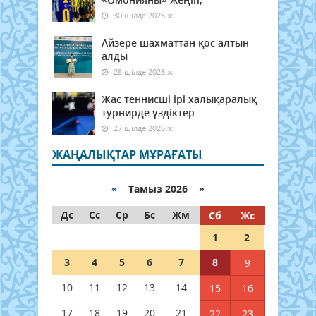
30 шілде 2026 ж.
Айзере шахматтан қос алтын
алды
28 шілде 2026 ж.
Жас теннисші ірі халықаралық
турнирде үздіктер
27 шілде 2026 ж.
ЖАҢАЛЫҚТАР МҰРАҒАТЫ
«
Тамыз 2026 »
Дс
Сс
Ср
Бс
Жм
Сб
Жс
1
2
3
4
5
6
7
8
9
10
11
12
13
14
15
16
17
18
19
20
21
22
23