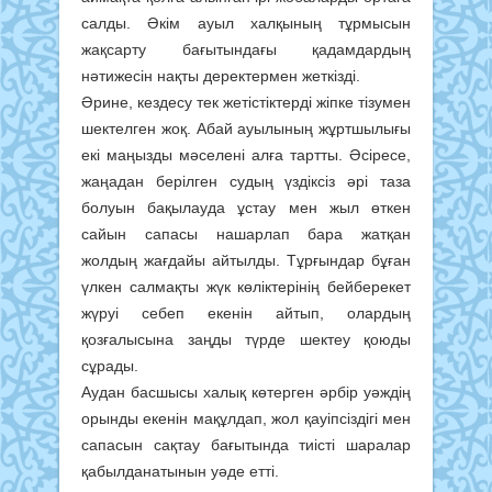
салды. Әкім ауыл халқының тұрмысын
жақсарту бағытындағы қадамдардың
нәтижесін нақты деректермен жеткізді.
Әрине, кездесу тек жетістіктерді жіпке тізумен
шектелген жоқ. Абай ауылының жұртшылығы
екі маңызды мәселені алға тартты. Әсіресе,
жаңадан берілген судың үздіксіз әрі таза
болуын бақылауда ұстау мен жыл өткен
сайын сапасы нашарлап бара жатқан
жолдың жағдайы айтылды. Тұрғындар бұған
үлкен салмақты жүк көліктерінің бейберекет
жүруі себеп екенін айтып, олардың
қозғалысына заңды түрде шектеу қоюды
сұрады.
Аудан басшысы халық көтерген әрбір уәждің
орынды екенін мақұлдап, жол қауіпсіздігі мен
сапасын сақтау бағытында тиісті шаралар
қабылданатынын уәде етті.