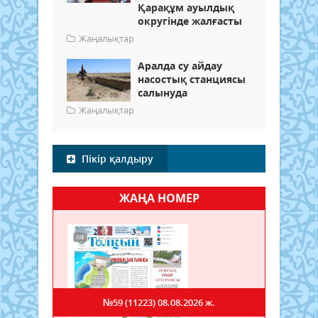
Қарақұм ауылдық
округінде жалғасты
Жаңалықтар
Аралда су айдау
насостық станциясы
салынуда
Жаңалықтар
Пікір қалдыру
ЖАҢА НОМЕР
№59 (11223)
08.08.2026 ж.