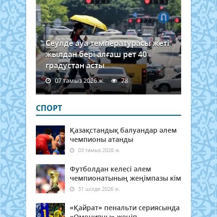
Сеулде ауа температурасы жеті
жылдан бері алғаш рет 40
градустан асты
07 тамыз 2026 ж.
78
СПОРТ
Қазақстандық балуандар әлем
чемпионы атанды
03 тамыз 2026 ж.
Футболдан келесі әлем
чемпионатының жеңімпазы кім
31 шілде 2026 ж.
«Қайрат» пенальти сериясында
«Омонияны» жеңіп,