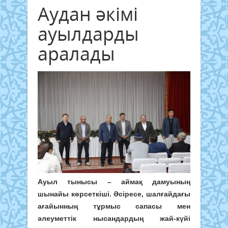
Аудан әкімі
ауылдарды
аралады
Ауыл тынысы – аймақ дамуының
шынайы көрсеткіші. Әсіресе, шалғайдағы
ағайынның тұрмыс сапасы мен
әлеуметтік нысандардың жай-күйі