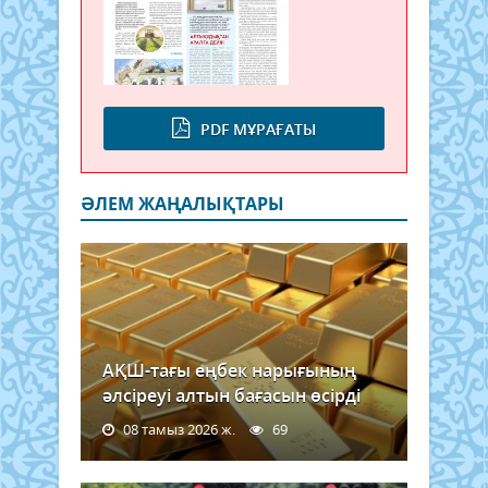
PDF МҰРАҒАТЫ
ӘЛЕМ ЖАҢАЛЫҚТАРЫ
АҚШ-тағы еңбек нарығының
әлсіреуі алтын бағасын өсірді
08 тамыз 2026 ж.
69