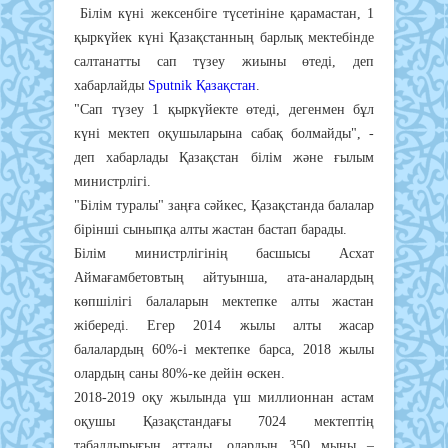
Білім күні жексенбіге түсетініне қарамастан, 1
қыркүйек күні Қазақстанның барлық мектебінде
салтанатты сап түзеу жиыны өтеді, деп
хабарлайды
Sputnik Қазақстан
.
"Сап түзеу 1 қыркүйекте өтеді, дегенмен бұл
күні мектеп оқушыларына сабақ болмайды", -
деп хабарлады Қазақстан білім және ғылым
министрлігі.
"Білім туралы" заңға сәйкес, Қазақстанда балалар
бірінші сыныпқа алты жастан бастап барады.
Білім министрлігінің басшысы Асхат
Аймағамбетовтың айтуынша, ата-аналардың
көпшілігі балаларын мектепке алты жастан
жібереді. Егер 2014 жылы алты жасар
балалардың 60%-і мектепке барса, 2018 жылы
олардың саны 80%-ке дейін өскен.
2018-2019 оқу жылында үш миллионнан астам
оқушы Қазақстандағы 7024 мектептің
табалдырығын аттады, олардың 350 мыңы –