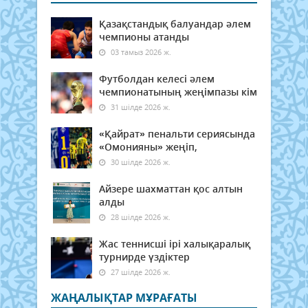
Қазақстандық балуандар әлем
чемпионы атанды
03 тамыз 2026 ж.
Футболдан келесі әлем
чемпионатының жеңімпазы кім
31 шілде 2026 ж.
«Қайрат» пенальти сериясында
«Омонияны» жеңіп,
30 шілде 2026 ж.
Айзере шахматтан қос алтын
алды
28 шілде 2026 ж.
Жас теннисші ірі халықаралық
турнирде үздіктер
27 шілде 2026 ж.
ЖАҢАЛЫҚТАР МҰРАҒАТЫ