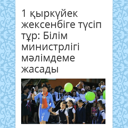
1 қыркүйек
жексенбіге түсіп
тұр: Білім
министрлігі
мәлімдеме
жасады