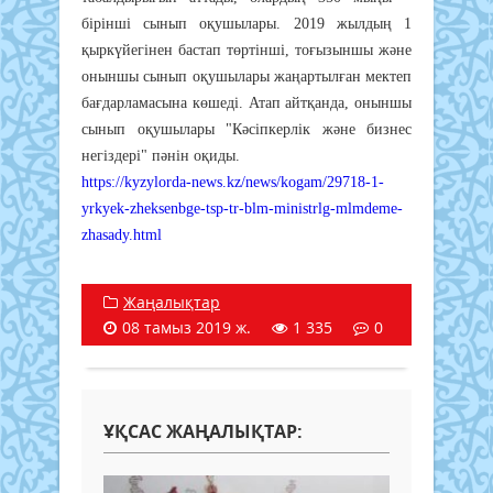
бірінші сынып оқушылары. 2019 жылдың 1
қыркүйегінен бастап төртінші, тоғызыншы және
оныншы сынып оқушылары жаңартылған мектеп
бағдарламасына көшеді. Атап айтқанда, оныншы
сынып оқушылары "Кәсіпкерлік және бизнес
негіздері" пәнін оқиды.
https://kyzylorda-news.kz/news/kogam/29718-1-
yrkyek-zheksenbge-tsp-tr-blm-ministrlg-mlmdeme-
zhasady.html
Жаңалықтар
08 тамыз 2019 ж.
1 335
0
ҰҚСАС ЖАҢАЛЫҚТАР: