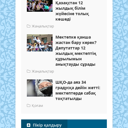
Қазақстан 12
жылдық білім
жүйесіне толық
көшеді
Жаңалықтар
Мектепке қанша
жастан бару керек?
Депутаттар 12
жылдық мектептің
құрылымын
анықтауды сұрады
Жаңалықтар
ШҚО-да аяз 34
градусқа дейін жетті:
мектептерде сабақ
тоқтатылды
Қоғам
Пікір қалдыру