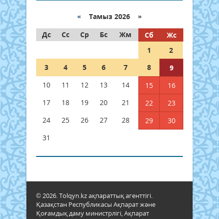
«
Тамыз 2026 »
Дс
Сс
Ср
Бс
Жм
Сб
Жс
1
2
3
4
5
6
7
8
9
10
11
12
13
14
15
16
17
18
19
20
21
22
23
24
25
26
27
28
29
30
31
© 2026. Tolqyn.kz ақпараттық агенттігі.
Қазақстан Республикасы Ақпарат және
Қоғамдық даму министрлігі, Ақпарат