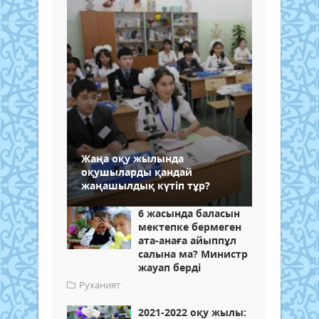
Жаңа оқу жылында
оқушыларды қандай
жаңашылдық күтіп тұр?
6 жасында баласын
мектепке бермеген
ата-анаға айыппұл
салына ма? Министр
жауап берді
Руханият
2021-2022 оқу жылы: