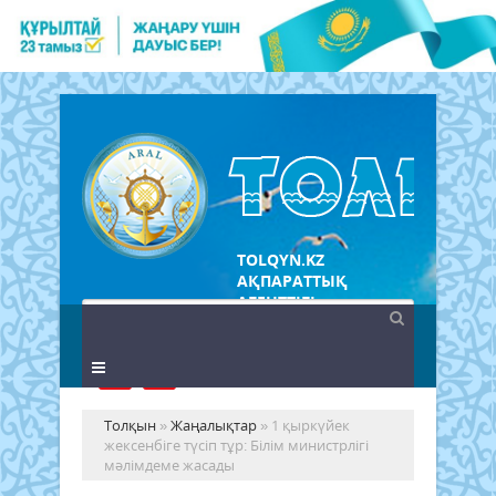
TOLQYN.KZ
АҚПАРАТТЫҚ
АГЕНТТІГІ
Толқын
»
Жаңалықтар
» 1 қыркүйек
жексенбіге түсіп тұр: Білім министрлігі
мәлімдеме жасады