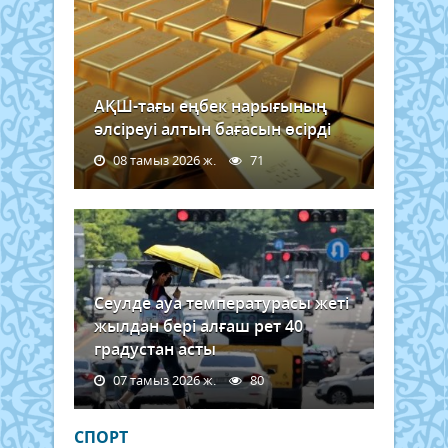
АҚШ-тағы еңбек нарығының
әлсіреуі алтын бағасын өсірді
08 тамыз 2026 ж.
71
Сеулде ауа температурасы жеті
жылдан бері алғаш рет 40
градустан асты
07 тамыз 2026 ж.
80
СПОРТ