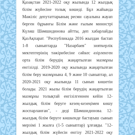
Қазақстан 2021-2022 оқу жылында 12 жылдық
білім жүйесіне толық көшеді. Бұл жайында
Мәжіліс депутаттарының ресми сауалына жауап
берген бұрынғы Білім және ғылым министрі
Күләш Шәмшидинова айтты, деп хабарлайды
ҚазАқпарат. "Республикада 2016 жылдан бастап
1-8 сыныптарда "Назарбаев" зияткерлік
мектептерінің тәжірибесіне сәйкес әзірленген
орта білім берудің жаңартылған мазмұны
енгізілді. 2019-2020 оқу жылында жаңартылған
білім беру мазмұнына 4, 9 және 10 сыныптар, ал
2020-2021 оқу жылында 11 сынып көшетін
болады. 2021 жылы білім берудің жаңартылған
мазмұны толықтай енгізілгеннен кейін 12-
жылдық білім беруге кезең-кезеңімен көшу
жоспарланған", - деді Шәмшидинова. 12-
жылдық білім беруге көшкенде бастауыш сынып
мерзімі 1 жылға (1-5 сыныптар) ұлғаяды. "12-
жылдық білім жүйесін енгізу 2021-2022 оқу