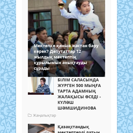
Мектепке қанша жастан бару
керек? Депутаттар 12
жылдық мектептің
құрылымын анықтауды
сұрады
БІЛІМ САЛАСЫНДА
ЖҮРГЕН 500 МЫҢҒА
ТАРТА АДАМНЫҢ
ЖАЛАҚЫСЫ ӨСЕДІ -
КҮЛӘШ
ШӘМШИДИНОВА
Жаңалықтар
Қазақстандық
мектептерді латын