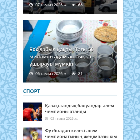
07 тамыз 2026 ж.
66
БҰҰ дабыл қақты: Тағы 50
миллион адам аштыққа
ұшырауы мүмкін
06 тамыз 2026 ж.
81
СПОРТ
Қазақстандық балуандар әлем
чемпионы атанды
03 тамыз 2026 ж.
Футболдан келесі әлем
чемпионатының жеңімпазы кім