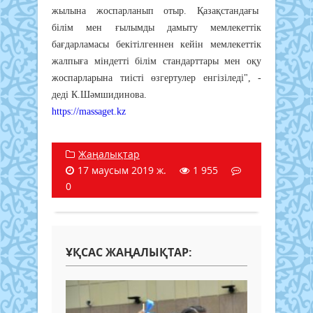
жылына жоспарланып отыр. Қазақстандағы
білім мен ғылымды дамыту мемлекеттік
бағдарламасы бекітілгеннен кейін мемлекеттік
жалпыға міндетті білім стандарттары мен оқу
жоспарларына тиісті өзгертулер енгізіледі", -
деді К.Шәмшидинова.
https://massaget.kz
Жаңалықтар
17 маусым 2019 ж.
1 955
0
ҰҚСАС ЖАҢАЛЫҚТАР: