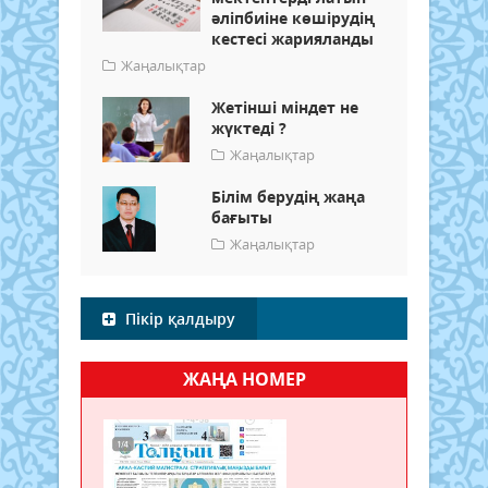
әліпбиіне көшірудің
кестесі жарияланды
Жаңалықтар
Жетінші міндет не
жүктеді ?
Жаңалықтар
Білім берудің жаңа
бағыты
Жаңалықтар
Пікір қалдыру
ЖАҢА НОМЕР