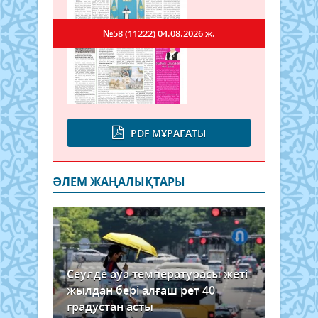
№58 (11222)
04.08.2026 ж.
PDF МҰРАҒАТЫ
ӘЛЕМ ЖАҢАЛЫҚТАРЫ
Сеулде ауа температурасы жеті
жылдан бері алғаш рет 40
градустан асты