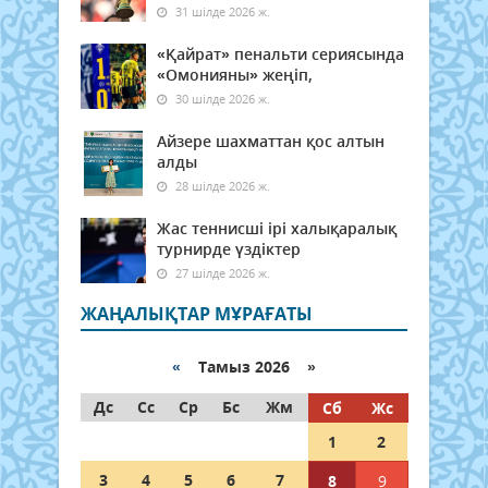
31 шілде 2026 ж.
«Қайрат» пенальти сериясында
«Омонияны» жеңіп,
30 шілде 2026 ж.
Айзере шахматтан қос алтын
алды
28 шілде 2026 ж.
Жас теннисші ірі халықаралық
турнирде үздіктер
27 шілде 2026 ж.
ЖАҢАЛЫҚТАР МҰРАҒАТЫ
«
Тамыз 2026 »
Дс
Сс
Ср
Бс
Жм
Сб
Жс
1
2
3
4
5
6
7
8
9