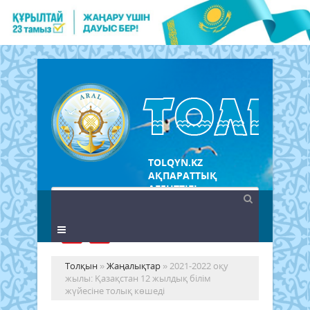
TOLQYN.KZ
АҚПАРАТТЫҚ
АГЕНТТІГІ
Толқын
»
Жаңалықтар
» 2021-2022 оқу
жылы: Қазақстан 12 жылдық білім
жүйесіне толық көшеді