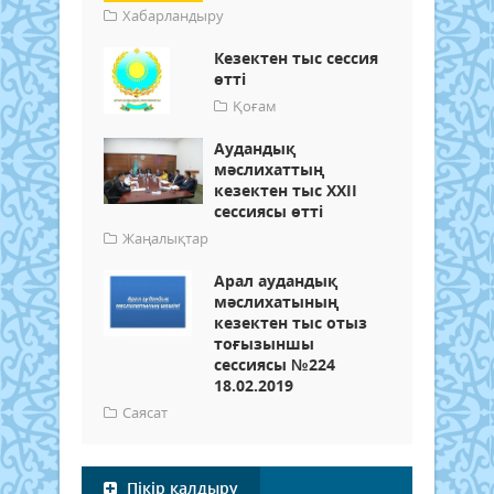
Хабарландыру
Кезектен тыс сессия
өтті
Қоғам
Аудандық
мәслихаттың
кезектен тыс ХХІІ
сессиясы өтті
Жаңалықтар
Арал аудандық
мәслихатының
кезектен тыс отыз
тоғызыншы
сессиясы №224
18.02.2019
Саясат
Пікір қалдыру