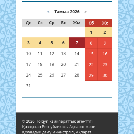
«
Тамыз 2026 »
Дс
Сс
Ср
Бс
Жм
Сб
Жс
1
2
3
4
5
6
7
8
9
10
11
12
13
14
15
16
17
18
19
20
21
22
23
24
25
26
27
28
29
30
31
© 2026. Tolqyn.kz ақпараттық агенттігі.
Қазақстан Республикасы Ақпарат және
Қоғамдық даму министрлігі, Ақпарат