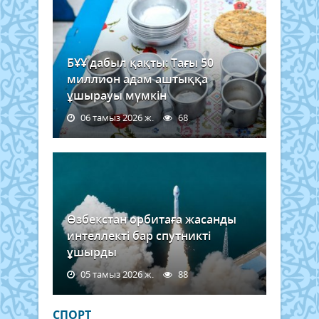
БҰҰ дабыл қақты: Тағы 50
миллион адам аштыққа
ұшырауы мүмкін
06 тамыз 2026 ж.
68
Өзбекстан орбитаға жасанды
интеллекті бар спутникті
ұшырды
05 тамыз 2026 ж.
88
СПОРТ