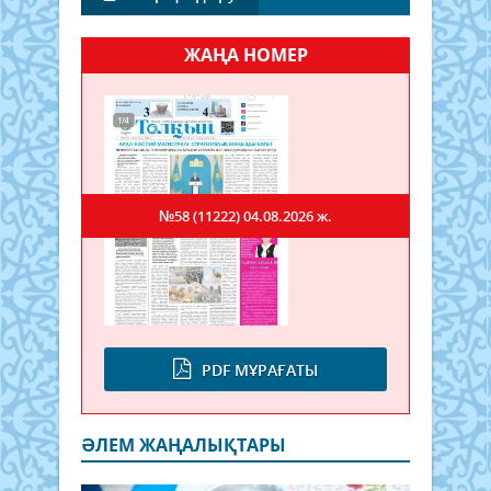
ЖАҢА НОМЕР
№58 (11222)
04.08.2026 ж.
PDF МҰРАҒАТЫ
ӘЛЕМ ЖАҢАЛЫҚТАРЫ