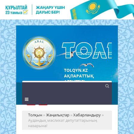
TOLQYN.KZ
АҚПАРАТТЫҚ
АГЕНТТІГІ
Толқын
»
Жаңалықтар
»
Хабарландыру
»
Аудандық мәслихат депутаттарының
назарына!