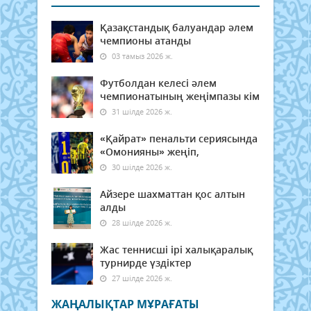
Қазақстандық балуандар әлем
чемпионы атанды
03 тамыз 2026 ж.
Футболдан келесі әлем
чемпионатының жеңімпазы кім
31 шілде 2026 ж.
«Қайрат» пенальти сериясында
«Омонияны» жеңіп,
30 шілде 2026 ж.
Айзере шахматтан қос алтын
алды
28 шілде 2026 ж.
Жас теннисші ірі халықаралық
турнирде үздіктер
27 шілде 2026 ж.
ЖАҢАЛЫҚТАР МҰРАҒАТЫ