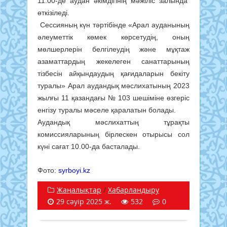
11.00-де аудан әкімдігінің мәжіліс залында
өткізіледі.
Сессияның күн тәртібінде «Арал ауданының
әлеуметтік көмек көрсетудің, оның
мөлшерлерін белгілеудің және мұқтаж
азаматтардың жекелеген санаттарының
тізбесін айқындаудың қағидаларын бекіту
туралы» Арал аудандық мәслихатының 2023
жылғы 11 қазандағы № 103 шешіміне өзгеріс
енгізу туралы мәселе қаралатын болады.
Аудандық мәслихаттың тұрақты
комиссияларының бірлескен отырысы сол
күні сағат 10.00-да басталады.
Фото:
syrboyi.kz
Жаңалықтар
/
Хабарландыру
29 сәуір 2025 ж.
532
0