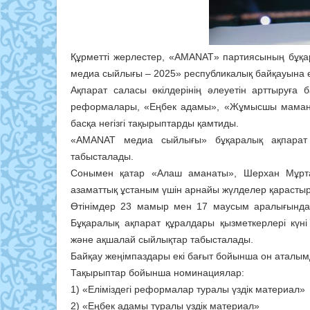
Құрметті жерлестер, «AMANAT» партиясының бұқа
медиа сыйлығы – 2025» республикалық байқауына 
Ақпарат саласы өкілдерінің әлеуетін арттыруғ
реформалары, «Еңбек адамы», «Жұмысшы маманды
басқа негізгі тақырыптарды қамтиды.
«AMANAT медиа сыйлығы» бұқаралық ақпарат 
табысталады.
Сонымен қатар «Алаш аманаты», Шерхан Мұрта
азаматтық ұстаным үшін арнайы жүлделер қарасты
Өтінімдер 23 мамыр мен 17 маусым аралығында
Бұқаралық ақпарат құралдары қызметкерлері күн
және ақшалай сыйлықтар табысталады.
Байқау жеңімпаздары екі бағыт бойынша он аталым
Тақырыптар бойынша номинациялар:
1) «Еліміздегі реформалар туралы үздік материал»
2) «Еңбек адамы туралы үздік материал»