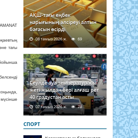
АҚШ-тағы еңбек
нарығының әлсіреуі алтын
 «AMANAT
бағасын өсірді
08 тамыз 2026 ж.
69
оқаевтың
әне тағы
бойынша
елсенді
Сеулде ауа температурасы
жеті жылдан бері алғаш рет
соңында,
40 градустан асты
 мүсінше
07 тамыз 2026 ж.
78
СПОРТ