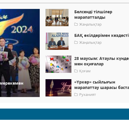
Белсенді тілшілер
марапатталды
Жаңалықтар
БАҚ өкілдерімен кездесті
Жаңалықтар
28 маусым: Атаулы күнде
мен оқиғалар
Қоғам
«Үркер» сыйлығын
 мерекемен
марапаттау шарасы баст
Руханият