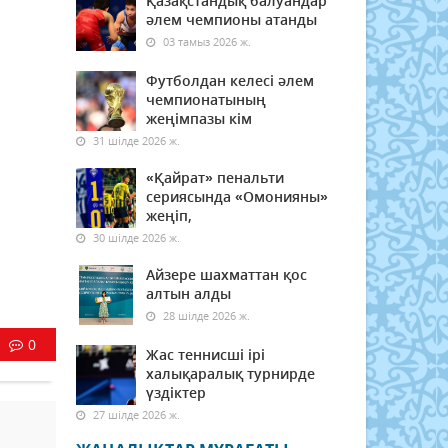
Қазақстандық балуандар
әлем чемпионы атанды
03 тамыз 2026 ж.
Футболдан келесі әлем
чемпионатының
жеңімпазы кім
31 шілде 2026 ж.
«Қайрат» пенальти
сериясында «Омонияны»
жеңіп,
30 шілде 2026 ж.
Айзере шахматтан қос
алтын алды
28 шілде 2026 ж.
0
Жас теннисші ірі
халықаралық турнирде
үздіктер
27 шілде 2026 ж.