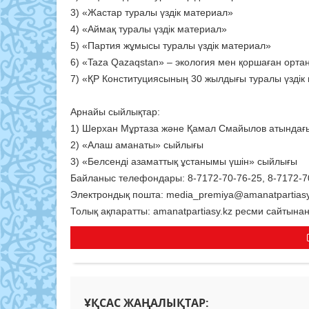
3) «Жастар туралы үздік материал»
4) «Аймақ туралы үздік материал»
5) «Партия жұмысы туралы үздік материал»
6) «Taza Qazaqstan» – экология мен қоршаған орта
7) «ҚР Конституциясының 30 жылдығы туралы үздік
Арнайы сыйлықтар:
1) Шерхан Мұртаза және Қамал Смайылов атындағы
2) «Алаш аманаты» сыйлығы
3) «Белсенді азаматтық ұстанымы үшін» сыйлығы
Байланыс телефондары: 8-7172-70-76-25, 8-7172-7
Электрондық пошта: media_premiya@amanatpartiasy
Толық ақпаратты: amanatpartiasy.kz ресми сайтына
ҰҚСАС ЖАҢАЛЫҚТАР: