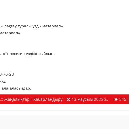
ны сақтау туралы үздік материал»
 материал»
 «Телевизия үздігі» сыйлығы
0-76-28
.kz
н ала аласыздар.
Жаңалықтар
/
Хабарландыру
13 маусым 2025 ж.
546