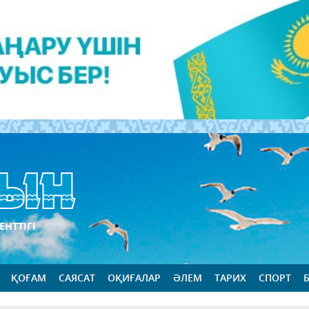
ЕНТТІГІ
ҚОҒАМ
САЯСАТ
ОҚИҒАЛАР
ӘЛЕМ
ТАРИХ
СПОРТ