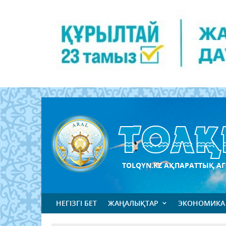
TOLQYN.KZ АҚПАРАТТЫҚ АГ
НЕГІЗГІ БЕТ
ЖАҢАЛЫҚТАР
ЭКОНОМИКА