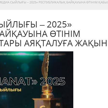
МЕДИА СЫЙЛЫҒЫ – 2025» РЕСПУБЛИКАЛЫҚ БАЙҚАУЫНА ӨТІНІМ ҚАБЫ
ЫЙЛЫҒЫ – 2025»
АЙҚАУЫНА ӨТІНІМ
ТАРЫ АЯҚТАЛУҒА ЖАҚЫН