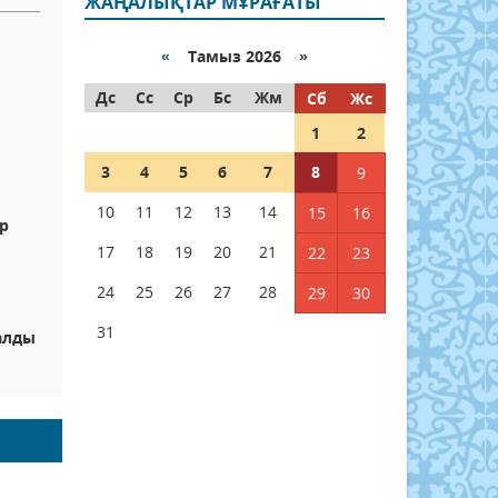
ЖАҢАЛЫҚТАР МҰРАҒАТЫ
«
Тамыз 2026 »
Дс
Сс
Ср
Бс
Жм
Сб
Жс
1
2
3
4
5
6
7
8
9
10
11
12
13
14
15
16
р
17
18
19
20
21
22
23
24
25
26
27
28
29
30
31
алды