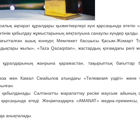
ралық ақпарат құралдары қызметкерлері күні қарсаңында өтетін
өтінім қабылдау жұмыстарының аяқталуына санаулы күндер қалды.
а бағытталған ашық конкурс Мемлекет басшысы Қасым-Жомарт Т
қтары жылы», «Taza Qazaqstan», жастардың қоғамдағы рөлі ж
құралдарының жанрына қарамастан, тақырыптық бағыттар 
за мен Камал Смайылов атындағы «Телевизия үздігі» және б
рылған.
 қабылданады. Салтанатты марапаттау рәсімі маусым айының 
і қарсаңында өтеді. Жеңімпаздарға «AMANAT» медиа-премиясы,
да анықталады.