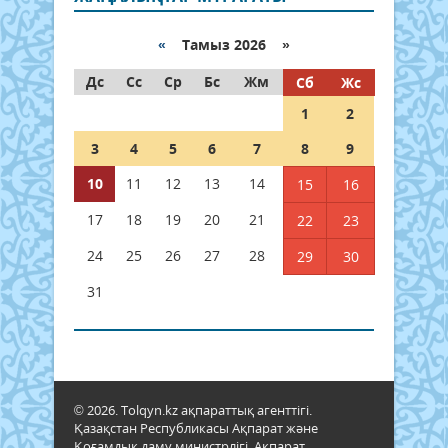
«
Тамыз 2026 »
Дс
Сс
Ср
Бс
Жм
Сб
Жс
1
2
3
4
5
6
7
8
9
10
11
12
13
14
15
16
17
18
19
20
21
22
23
24
25
26
27
28
29
30
31
© 2026. Tolqyn.kz ақпараттық агенттігі.
Қазақстан Республикасы Ақпарат және
Қоғамдық даму министрлігі, Ақпарат