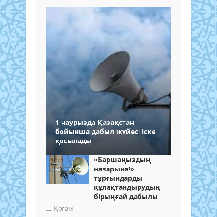
1 наурызда Қазақстан
бойынша дабыл жүйесі іске
қосылады
«Баршаңыздың
назарына!»
тұрғындарды
құлақтандырудың
бірыңғай дабылы
Қоғам