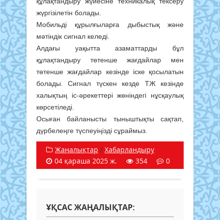
құлақтандыру жүйесіне техникалық тексеру
жүргізілетін болады.
Мобильді құрылғыларға дыбыстық және
мәтіндік сигнал келеді.
Алдағы уақытта азаматтарды бұл
құлақтандыру төтенше жағдайлар мен
төтенше жағдайлар кезінде іске қосылатын
болады. Сигнал түскен кезде ТЖ кезінде
халықтың іс-әрекеттері жөніндегі нұсқаулық
көрсетіледі.
Осыған байланысты тыныштықты сақтап,
дүрбелеңге түспеуіңізді сұраймыз.
Жаңалықтар
/
Хабарландыру
04 қараша 2025 ж.
354
0
ҰҚСАС ЖАҢАЛЫҚТАР: