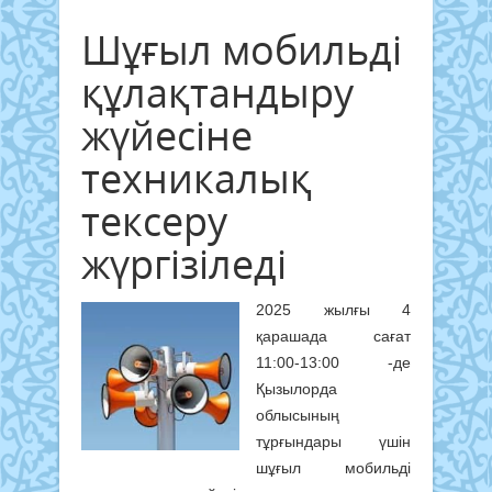
Шұғыл мобильді
құлақтандыру
жүйесіне
техникалық
тексеру
жүргізіледі
2025 жылғы 4
қарашада сағат
11:00-13:00 -де
Қызылорда
облысының
тұрғындары үшін
шұғыл мобильді