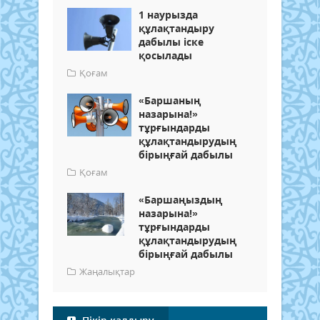
1 наурызда
құлақтандыру
дабылы іске
қосылады
Қоғам
«Баршаның
назарына!»
тұрғындарды
құлақтандырудың
бірыңғай дабылы
Қоғам
«Баршаңыздың
назарына!»
тұрғындарды
құлақтандырудың
бірыңғай дабылы
Жаңалықтар