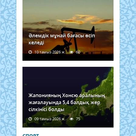
Әлемдік мұнай бағасы өсіп
келеді
10 тамыз 2026 ж.
60
Жапонияның Хонсю аралының
жағалауында 5,4 балдық жер
сілкінісі болды
09 тамыз 2026 ж.
75
СПОРТ