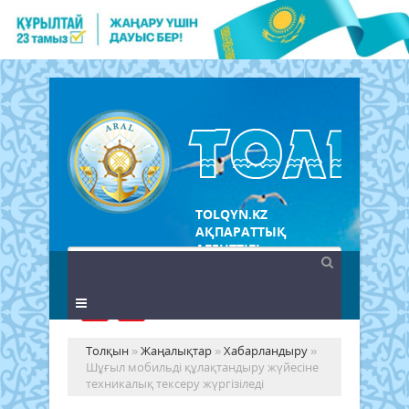
TOLQYN.KZ
АҚПАРАТТЫҚ
АГЕНТТІГІ
Толқын
»
Жаңалықтар
»
Хабарландыру
»
Шұғыл мобильді құлақтандыру жүйесіне
техникалық тексеру жүргізіледі