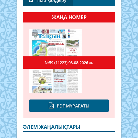
Пікір қалдыру
ЖАҢА НОМЕР
№59 (11223)
08.08.2026 ж.
PDF МҰРАҒАТЫ
ӘЛЕМ ЖАҢАЛЫҚТАРЫ