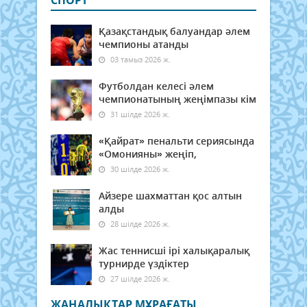
Қазақстандық балуандар әлем
чемпионы атанды
03 тамыз 2026 ж.
Футболдан келесі әлем
чемпионатының жеңімпазы кім
31 шілде 2026 ж.
«Қайрат» пенальти сериясында
«Омонияны» жеңіп,
30 шілде 2026 ж.
Айзере шахматтан қос алтын
алды
28 шілде 2026 ж.
Жас теннисші ірі халықаралық
турнирде үздіктер
27 шілде 2026 ж.
ЖАҢАЛЫҚТАР МҰРАҒАТЫ