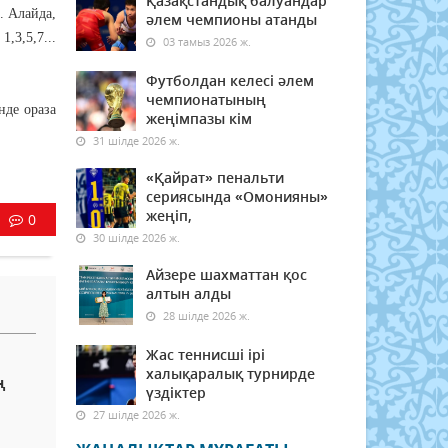
Қазақстандық балуандар
. Алайда,
әлем чемпионы атанды
,3,5,7...
03 тамыз 2026 ж.
Футболдан келесі әлем
чемпионатының
нде ораза
жеңімпазы кім
31 шілде 2026 ж.
«Қайрат» пенальти
сериясында «Омонияны»
жеңіп,
0
30 шілде 2026 ж.
Айзере шахматтан қос
алтын алды
28 шілде 2026 ж.
Жас теннисші ірі
халықаралық турнирде
ң
үздіктер
27 шілде 2026 ж.