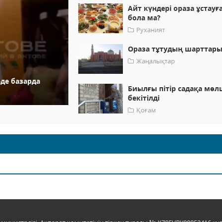
Айт күндері ораза ұстауғ
бола ма?
Руханият
Ораза тұтудың шарттар
Жаңалықтар
еде базарда
Биылғы пітір садақа мөл
бекітілді
Қоғам