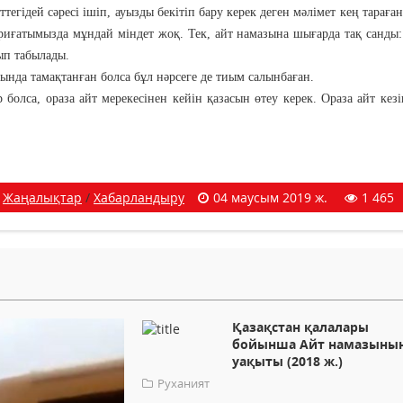
гідей сәресі ішіп, ауызды бекітіп бару керек деген мәлімет кең тараған
риғатымызда мұндай міндет жоқ. Тек, айт намазына шығарда тақ санды: 1
ып табылады.
дында тамақтанған болса бұл нәрсеге де тиым салынбаған.
 болса, ораза айт мерекесінен кейін қазасын өтеу керек. Ораза айт кезі
Жаңалықтар
/
Хабарландыру
04 маусым 2019 ж.
1 465
Қазақстан қалалары
бойынша Айт намазыны
уақыты (2018 ж.)
Руханият