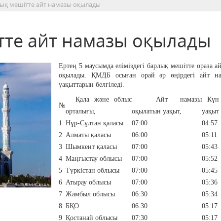
лық мешітте айт намазы оқылады
тте айт намазы оқылады
Ертең 5 маусымда еліміздегі барлық мешітте ораза а
оқылады. ҚМДБ осыған орай әр өңірдегі айт н
уақыттарын белгіледі.
Қала және облыс
Айт намазы
Күн 
№
орталығы,
оқылатын уақыт,
уақыт
1
Нұр-Сұлтан қаласы
07:00
04:57
2
Алматы қаласы
06:00
05:11
3
Шымкент қаласы
07:00
05:43
4
Маңғыстау облысы
07:00
05:52
5
Түркістан облысы
07:00
05:45
6
Атырау облысы
07:00
05:36
7
Жамбыл облысы
06:30
05:34
8
БҚО
06:30
05:17
9
Қостанай облысы
07:30
05:17