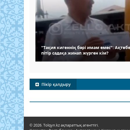
"Тақия кигеннің бәрі имам емес": Ақтөб
пітір садақа жинап жүрген кім?
Пікір қалдыру
© 2026. Tolqyn.kz ақпараттық агенттігі.