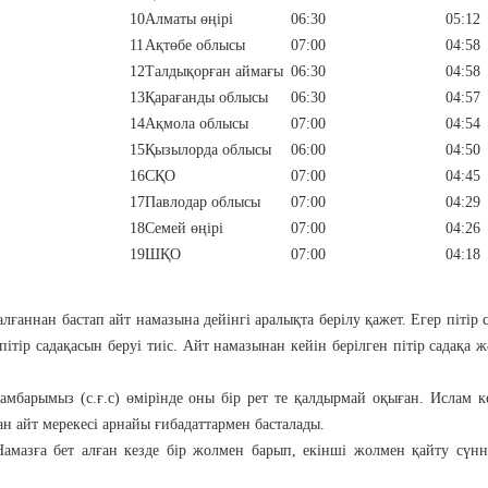
10
Алматы өңірі
06:30
05:12
11
Ақтөбе облысы
07:00
04:58
12
Талдықорған аймағы
06:30
04:58
13
Қарағанды облысы
06:30
04:57
14
Ақмола облысы
07:00
04:54
15
Қызылорда облысы
06:00
04:50
16
СҚО
07:00
04:45
17
Павлодар облысы
07:00
04:29
18
Семей өңірі
07:00
04:26
19
ШҚО
07:00
04:18
лғаннан бастап айт намазына дейінгі аралықта берілу қажет. Егер пітір 
ітір садақасын беруі тиіс. Айт намазынан кейін берілген пітір садақа ж
амбарымыз (с.ғ.с) өмiрiнде оны бiр рет те қалдырмай оқыған. Ислам к
н айт мерекесі арнайы ғибадаттармен басталады.
Намазға бет алған кезде бір жолмен барып, екінші жолмен қайту сүн