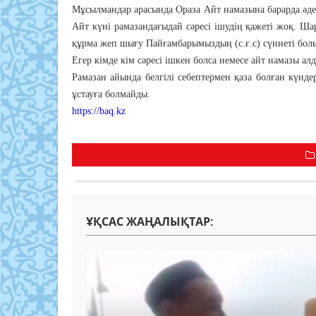
Мұсылмандар арасында Ораза Айт намазына барарда әдетте
Айт күні рамазандағыдай сәресі ішудің қажеті жоқ. Ша
құрма жеп шығу Пайғамбарымыздың (с.ғ.с) сүннеті бол
Егер кімде кім сәресі ішкен болса немесе айт намазы ал
Рамазан айында белгілі себептермен қаза болған күндер
ұстауға болмайды.
https://baq.kz
ҰҚСАС ЖАҢАЛЫҚТАР: