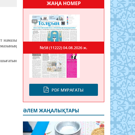
ЖАҢА НОМЕР
йт намазы
амазының
№58 (11222)
04.08.2026 ж.
шығатын
PDF МҰРАҒАТЫ
ӘЛЕМ ЖАҢАЛЫҚТАРЫ