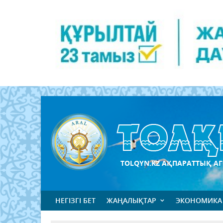
TOLQYN.KZ АҚПАРАТТЫҚ АГ
НЕГІЗГІ БЕТ
ЖАҢАЛЫҚТАР
ЭКОНОМИКА