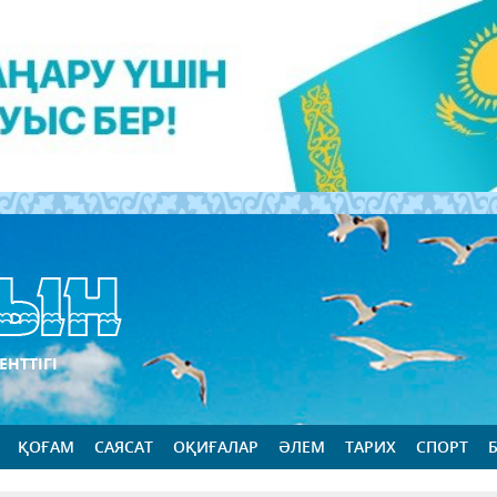
ЕНТТІГІ
ҚОҒАМ
САЯСАТ
ОҚИҒАЛАР
ӘЛЕМ
ТАРИХ
СПОРТ