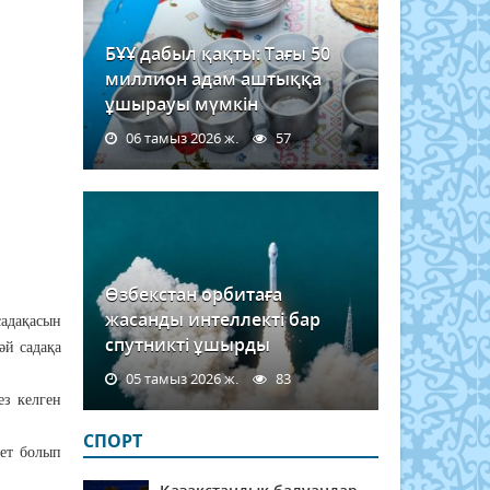
БҰҰ дабыл қақты: Тағы 50
миллион адам аштыққа
ұшырауы мүмкін
06 тамыз 2026 ж.
57
Өзбекстан орбитаға
жасанды интеллекті бар
садақасын
спутникті ұшырды
әй садақа
05 тамыз 2026 ж.
83
ез келген
СПОРТ
нет болып