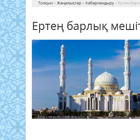
Толқын
»
Жаңалықтар
»
Хабарландыру
» Ертең бар
Ертең барлық меші