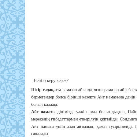
Нені ескеру керек?
Пітір садақасы
рамазан айында, яғни рамазан айы баста
бермегендер болса бірінші кезекте Айт намазына дейін п
болып қалады.
Айт намазы
дiнiмiзде уәжіп амал болғандықтан, Пайғ
мерекенiң ғибадаттармен өткерiлуiн құптайды. Сондықта
Айт намазы үшін азан айтылып, қамат түсірілмейді. 
саналады.