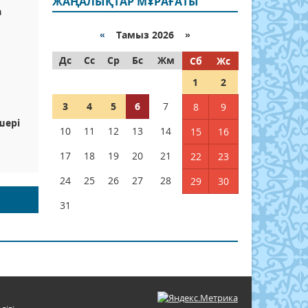
ЖАҢАЛЫҚТАР МҰРАҒАТЫ
а
«
Тамыз 2026 »
Дс
Сс
Ср
Бс
Жм
Сб
Жс
ы
1
2
3
4
5
6
7
8
9
шері
10
11
12
13
14
15
16
17
18
19
20
21
22
23
24
25
26
27
28
29
30
31