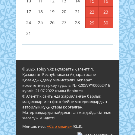
10
11
12
13
14
15
16
17
18
19
20
21
22
23
24
25
26
27
28
29
30
31
© 2026. Tolqyn.kz ақпараттық агенттігі.
Қазақстан Республикасы Ақпарат және
Қоғамдық даму министрлігі, Ақпарат
комитетінің тіркеу туралы № KZ05VPY00052416
куәлігі 21.07.2022 жылы берілген.
® Агенттік сайтында жарияланған барлық
мақалалар мен фото-бейне материалдардың
авторлық құқықтары қорғалған.
Материалдарды пайдаланған жағдайда сілтеме
жасалуы міндетті.
Меншік иесі:
«Сыр медиа»
ЖШС.