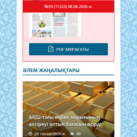
азам
№59 (11223)
08.08.2026 ж.
бұл
құла
төте
жағд
мен
төте
жағд
PDF МҰРАҒАТЫ
кезін
ӘЛЕМ ЖАҢАЛЫҚТАРЫ
АҚШ-тағы еңбек нарығының
әлсіреуі алтын бағасын өсірді
08 тамыз 2026 ж.
66