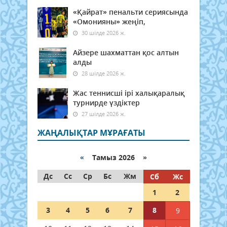
«Қайрат» пенальти сериясында
«Омонияны» жеңіп,
30 шілде 2026 ж.
Айзере шахматтан қос алтын
алды
28 шілде 2026 ж.
Жас теннисші ірі халықаралық
турнирде үздіктер
27 шілде 2026 ж.
ЖАҢАЛЫҚТАР МҰРАҒАТЫ
«
Тамыз 2026 »
Дс
Сс
Ср
Бс
Жм
Сб
Жс
1
2
3
4
5
6
7
8
9