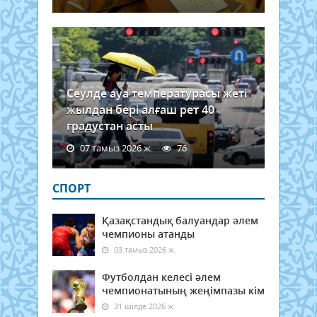
Сеулде ауа температурасы жеті
жылдан бері алғаш рет 40
градустан асты
07 тамыз 2026 ж.
76
СПОРТ
Қазақстандық балуандар әлем
чемпионы атанды
03 тамыз 2026 ж.
Футболдан келесі әлем
чемпионатының жеңімпазы кім
31 шілде 2026 ж.