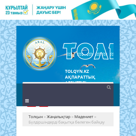
TOLQYN.KZ
АҚПАРАТТЫҚ
АГЕНТТІГІ
Толқын
»
Жаңалықтар
»
Мәдениет
»
Бүлдіршіндерді бақытқа бөлеген байқау