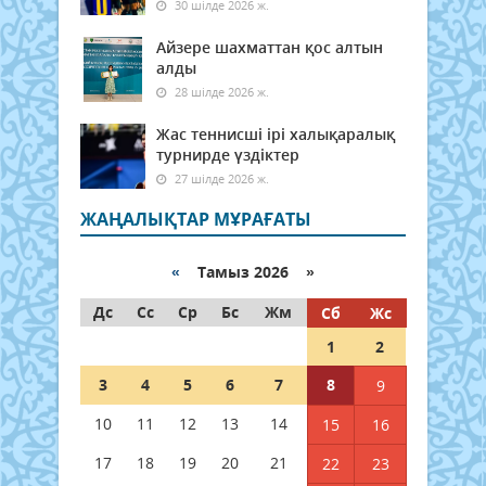
30 шілде 2026 ж.
Айзере шахматтан қос алтын
алды
28 шілде 2026 ж.
Жас теннисші ірі халықаралық
турнирде үздіктер
27 шілде 2026 ж.
ЖАҢАЛЫҚТАР МҰРАҒАТЫ
«
Тамыз 2026 »
Дс
Сс
Ср
Бс
Жм
Сб
Жс
1
2
3
4
5
6
7
8
9
10
11
12
13
14
15
16
17
18
19
20
21
22
23