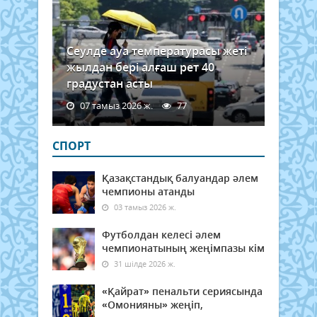
Сеулде ауа температурасы жеті
жылдан бері алғаш рет 40
градустан асты
07 тамыз 2026 ж.
77
СПОРТ
Қазақстандық балуандар әлем
чемпионы атанды
03 тамыз 2026 ж.
Футболдан келесі әлем
чемпионатының жеңімпазы кім
31 шілде 2026 ж.
«Қайрат» пенальти сериясында
«Омонияны» жеңіп,