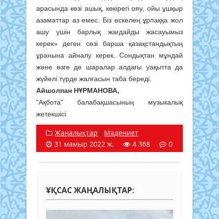
арасында көзі ашық, көкірегі ояу, ойы ұшқыр
азаматтар аз емес. Біз өскелең ұрпаққа жол
ашу үшін барлық жағдайды жасауымыз
керек» деген сөзі барша қазақстандықтың
ұранына айналу керек. Сондықтан мұндай
және өзге де шаралар алдағы уақытта да
жүйелі түрде жалғасын таба береді.
Айшолпан НҰРМАНОВА,
"Ақбота" балабақшасының музыкалық
жетекшісі
Жаңалықтар
/
Мәдениет
31 мамыр 2022 ж.
4 368
0
ҰҚСАС ЖАҢАЛЫҚТАР: