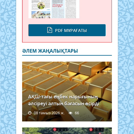
PDF МҰРАҒАТЫ
ӘЛЕМ ЖАҢАЛЫҚТАРЫ
АҚШ-тағы еңбек нарығының
әлсіреуі алтын бағасын өсірді
08 тамыз 2026 ж.
66