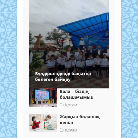
Бүлдіршіндерді бақытқа
бөлеген байқау
Бала – біздің
болашағымыз
Қоғам
Жарқын болашақ
кепілі
Қоғам