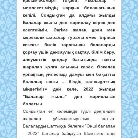
Қасым-Жомарт Тоқаев:
«Балалар –
мемлекетіміздің жарқын болашағының
кепілі. Сондықтан да алдағы жылды
Балалар жылы деп жариялау керек деп
есептеймін. Әңгіме жалаң ұран мен
мерекелік шаралар туралы емес. Бірінші
кезекте билік тарапынан балаларды
қорғау үшін денсаулық сақтау, білім беру,
әлеуметтік қолдау бағытында нақты
шаралар қолға алынуы керек. Өскелең
ұрпақтың үйлесімді дамуы мен бақытты
балалық шағы – біздің жалпыұлттық
міндетіміз»
дей келе, 2022 жылды
"Балалар жылы" деп жариялаған
болатын.
Сондықтан ел көлемінде түрлі деңгейдегі
шаралар ұйымдастырылып жатыр.
Балаларды шаттыққа бөлеген "Әнші балапан
– 2022" балалар байқауын Шөмішкөл елді