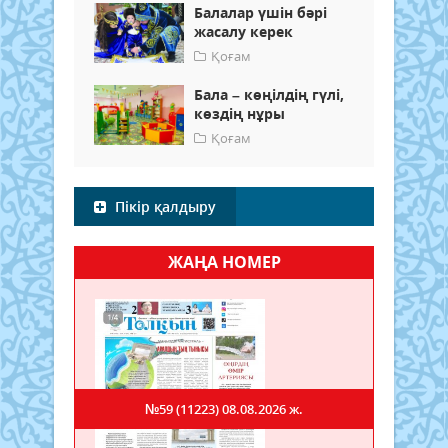
Балалар үшін бәрі
жасалу керек
Қоғам
Бала – көңілдің гүлі,
көздің нұры
Қоғам
Пікір қалдыру
ЖАҢА НОМЕР
№59 (11223)
08.08.2026 ж.