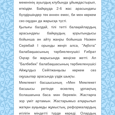
мекенінің ауылдық клубында ұйымдастырып,
өткіздім. Байқауда 2-6 жас арасындағы
бүлдіршіндер тек әннен емес, би мен көркем
сөз оқудан да жарысқа түсті.
Қылығы балдай, тілі тәтті балақайлардың
арасындағы байқаудың қорытындысы
бойынша ән айту жанры бойынша Назкен
Серікбай І орынды жеңіп алса, "Ақбота"
балабақшасының тәрбиеленушісі Ғибрат
Оңғар би жарысында жеңіске жетті. Ал
"Балбөбек" балабақшасының тәрбиеленушісі
Айжұлдыз Сейітжанқызы көркем сөз
оқушылар арасында үздік шықты.
Мемлекет басшысының «Мен Мемлекет
басшысы ретінде өскелең ұрпақтың
болашағына баса мән беремін. Жастарға
зор үміт артамын. Жастарымыз атқарылып
жатқан ауқымды жұмыстың, реформалардың
игілігін міндетті түрде көреді. Олардың