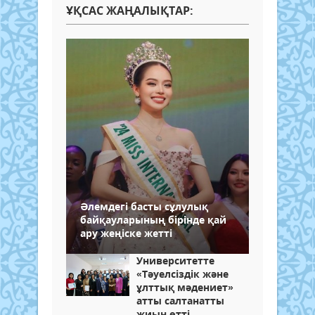
ҰҚСАС ЖАҢАЛЫҚТАР:
Әлемдегі басты сұлулық
байқауларының бірінде қай
ару жеңіске жетті
Университетте
«Тәуелсіздік және
ұлттық мәдениет»
атты салтанатты
жиын өтті