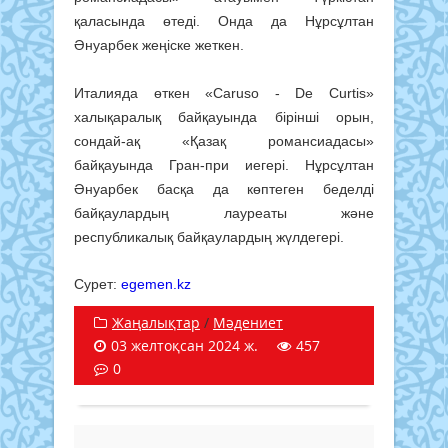
қаласында өтеді. Онда да Нұрсұлтан
Әнуарбек жеңіске жеткен.
Италияда өткен «Caruso - De Curtis»
халықаралық байқауында бірінші орын,
сондай-ақ «Қазақ романсиадасы»
байқауында Гран-при иегері. Нұрсұлтан
Әнуарбек басқа да көптеген беделді
байқаулардың лауреаты және
республикалық байқаулардың жүлдегері.
Сурет:
egemen.kz
Жаңалықтар
/
Мәдениет
03 желтоқсан 2024 ж.
457
0