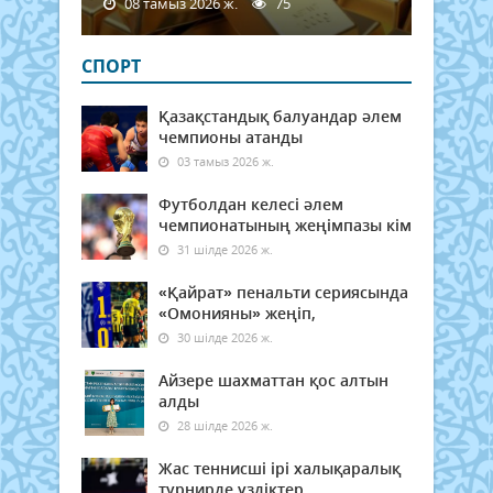
08 тамыз 2026 ж.
75
СПОРТ
Қазақстандық балуандар әлем
чемпионы атанды
03 тамыз 2026 ж.
Футболдан келесі әлем
чемпионатының жеңімпазы кім
31 шілде 2026 ж.
«Қайрат» пенальти сериясында
«Омонияны» жеңіп,
30 шілде 2026 ж.
Айзере шахматтан қос алтын
алды
28 шілде 2026 ж.
Жас теннисші ірі халықаралық
турнирде үздіктер