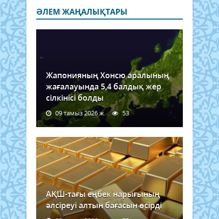
ӘЛЕМ ЖАҢАЛЫҚТАРЫ
Жапонияның Хонсю аралының
жағалауында 5,4 балдық жер
сілкінісі болды
09 тамыз 2026 ж.
53
АҚШ-тағы еңбек нарығының
әлсіреуі алтын бағасын өсірді