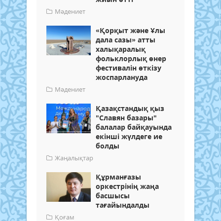
Мәдениет
«Қорқыт және Ұлы
дала сазы» атты
халықаралық
фольклорлық өнер
фестивалін өткізу
жоспарлануда
Мәдениет
Қазақстандық қыз
"Славян базары"
балалар байқауында
екінші жүлдеге ие
болды
Жаңалықтар
Құрманғазы
оркестрінің жаңа
басшысы
тағайындалды
Қоғам