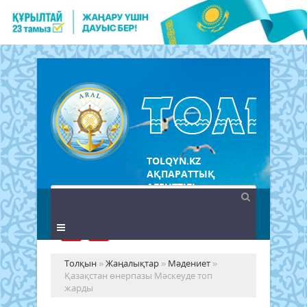
TOLQYN.KZ
АҚПАРАТТЫҚ
АГЕНТТІГІ
Толқын
»
Жаңалықтар
»
Мәдениет
»
Қазақстан өнерпазы Мәскеуде топ
жарды