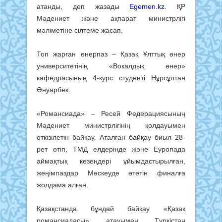
атанды, деп жазады
Egemen.kz.
ҚР
Мәдениет және ақпарат министрлігі
мәліметіне сілтеме жасап.
Топ жарған өнерпаз – Қазақ Ұлттық өнер
университетінің «Вокалдық өнер»
кафедрасының 4-курс студенті Нұрсұлтан
Әнуарбек.
«Романсиада» – Ресей Федерациясының
Мәдениет министрлігінің қолдауымен
өткізілетін байқау. Аталған байқау биыл 28-
рет өтіп, ТМД елдерінде және Еуропада
аймақтық кезеңдері ұйымдастырылған,
жеңімпаздар Мәскеуде өтетін финалға
жолдама алған.
Қазақстанда бұндай байқау «Қазақ
романсиадасы» атауымен Түркістан