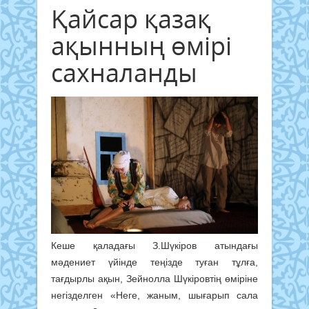
Қайсар қазақ
ақынның өмірі
сахналанды
Кеше қаладағы З.Шүкіров атындағы
мәдениет үйінде теңізде туған тұлға,
тағдырлы ақын, Зейнолла Шүкіровтің өміріне
негізделген «Неге, жаным, шығарып сала