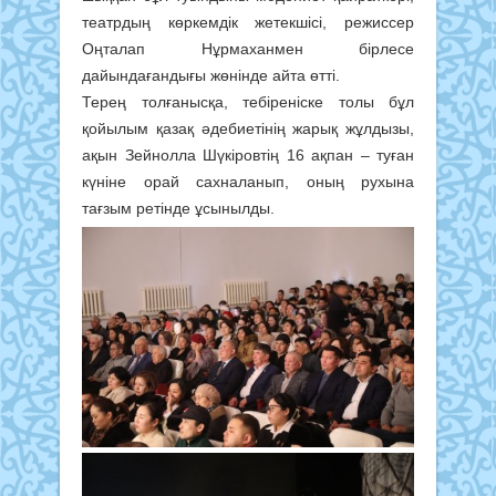
театрдың көркемдік жетекшісі, режиссер
Оңталап Нұрмаханмен бірлесе
дайындағандығы жөнінде айта өтті.
Терең толғанысқа, тебіреніске толы бұл
қойылым қазақ әдебиетінің жарық жұлдызы,
ақын Зейнолла Шүкіровтің 16 ақпан – туған
күніне орай сахналанып, оның рухына
тағзым ретінде ұсынылды.