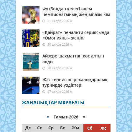
Футболдан келесі әлем
чемпионатының жеңімпазы кім
31 шілде 2026 ж.
«Қайрат» пенальти сериясында
«Омонияны» жеңіп,
30 шілде 2026 ж.
Айзере шахматтан қос алтын
алды
28 шілде 2026 ж.
Жас теннисші ірі халықаралық
турнирде үздіктер
27 шілде 2026 ж.
ЖАҢАЛЫҚТАР МҰРАҒАТЫ
«
Тамыз 2026 »
Дс
Сс
Ср
Бс
Жм
Сб
Жс