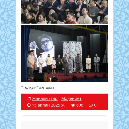
"Толқын" ақпарат
Жаңалықтар
/
Мәдениет
15 ақпан 2025 ж.
606
0