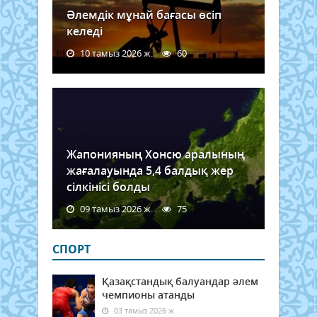
Әлемдік мұнай бағасы өсіп
келеді
10 тамыз 2026 ж.
60
Жапонияның Хонсю аралының
жағалауында 5,4 балдық жер
сілкінісі болды
09 тамыз 2026 ж.
75
СПОРТ
Қазақстандық балуандар әлем
чемпионы атанды
03 тамыз 2026 ж.