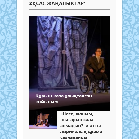
ҰҚСАС ЖАҢАЛЫҚТАР:
Құрыш қаза ұлықталған
қойылым
«Неге, жаным,
шығарып сала
алмадың?..» атты
лирикалық драма
сахналанды