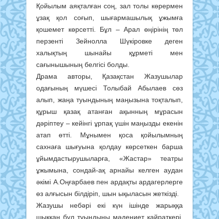
Қойылым аяқталған соң, зал толы көрермен
ұзақ қол соғып, шығармашылық ұжымға
қошемет көрсетті. Бұл – Арал өңірінің төл
перзенті Зейнолла Шүкіровке деген
халықтың шынайы құрметі мен
сағынышының белгісі болды.
Драма авторы, Қазақстан Жазушылар
одағының мүшесі Толыбай Абылаев сөз
алып, жаңа туындының маңызына тоқталып,
құрыш қазақ атанған ақынның мұрасын
дәріптеу – кейінгі ұрпақ үшін маңызды екенін
атап өтті. Мұнымен қоса қойылымның
сахнаға шығуына қолдау көрсеткен барша
ұйымдастырушыларға, «Жастар» театры
ұжымына, сондай-ақ арнайы келген аудан
әкімі А.Оңғарбаев пен ардақты ардагерлерге
өз алғысын білдіріп, шын ықыласын жеткізді.
Жазушы небәрі екі күн ішінде жарыққа
шыққан бұл туындыны мәдениет қайраткері,