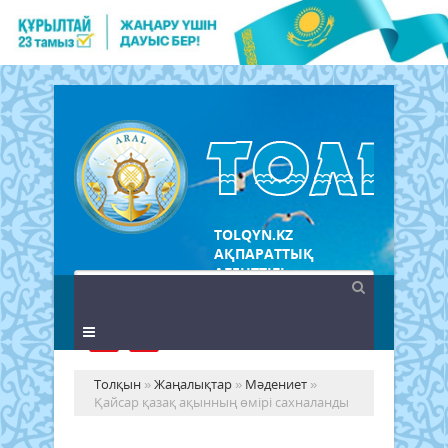
TOLQYN.KZ
АҚПАРАТТЫҚ
АГЕНТТІГІ
Толқын
»
Жаңалықтар
»
Мәдениет
»
Қайсар қазақ ақынның өмірі сахналанды