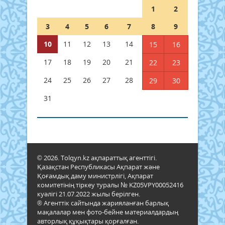
1
2
3
4
5
6
7
8
9
10
11
12
13
14
15
16
17
18
19
20
21
22
23
24
25
26
27
28
29
30
31
© 2026. Tolqyn.kz ақпараттық агенттігі.
Қазақстан Республикасы Ақпарат және
Қоғамдық даму министрлігі, Ақпарат
комитетінің тіркеу туралы № KZ05VPY00052416
куәлігі 21.07.2022 жылы берілген.
® Агенттік сайтында жарияланған барлық
мақалалар мен фото-бейне материалдардың
авторлық құқықтары қорғалған.