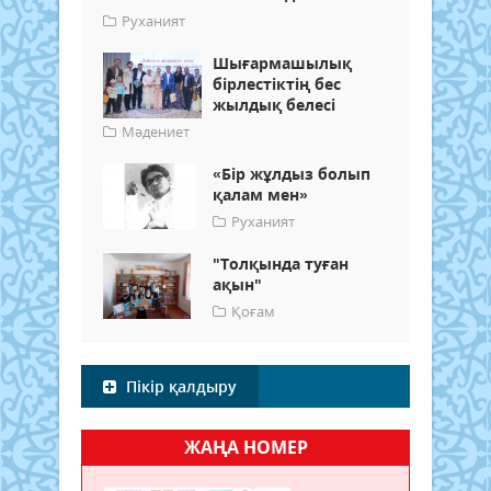
Руханият
Шығармашылық
бірлестіктің бес
жылдық белесі
Мәдениет
«Бір жұлдыз болып
қалам мен»
Руханият
"Толқында туған
ақын"
Қоғам
Пікір қалдыру
ЖАҢА НОМЕР