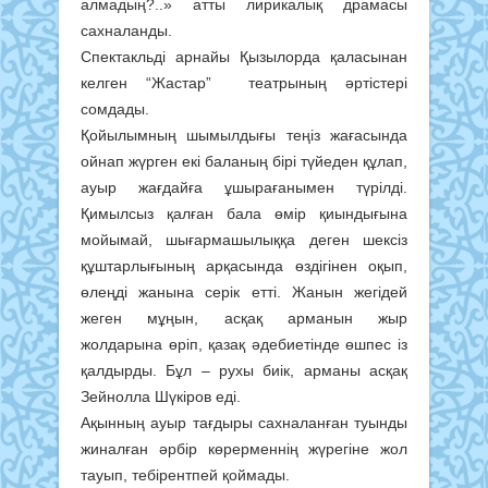
алмадың?..» атты лирикалық драмасы
сахналанды.
Спектакльді арнайы Қызылорда қаласынан
келген “Жастар” театрының әртістері
сомдады.
Қойылымның шымылдығы теңіз жағасында
ойнап жүрген екі баланың бірі түйеден құлап,
ауыр жағдайға ұшырағанымен түрілді.
Қимылсыз қалған бала өмір қиындығына
мойымай, шығармашылыққа деген шексіз
құштарлығының арқасында өздігінен оқып,
өлеңді жанына серік етті. Жанын жегідей
жеген мұңын, асқақ арманын жыр
жолдарына өріп, қазақ әдебиетінде өшпес із
қалдырды. Бұл – рухы биік, арманы асқақ
Зейнолла Шүкіров еді.
Ақынның ауыр тағдыры сахналанған туынды
жиналған әрбір көрерменнің жүрегіне жол
тауып, тебірентпей қоймады.