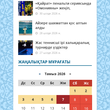
«Қайрат» пенальти сериясында
«Омонияны» жеңіп,
30 шілде 2026 ж.
Айзере шахматтан қос алтын
алды
28 шілде 2026 ж.
Жас теннисші ірі халықаралық
турнирде үздіктер
27 шілде 2026 ж.
ЖАҢАЛЫҚТАР МҰРАҒАТЫ
«
Тамыз 2026 »
Дс
Сс
Ср
Бс
Жм
Сб
Жс
1
2
3
4
5
6
7
8
9
10
11
12
13
14
15
16