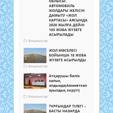
ОБЛЫСЫ:
АВТОМОБИЛЬ
ЖОЛДАРЫ ЖЕЛІСІН
ДАМЫТУ «ЖОЛ
КАРТАСЫ» АЯСЫНДА
2020 ЖЫЛҒА ДЕЙІН
103 ЖОБА ЖҮЗЕГЕ
АСЫРЫЛАДЫ
Жаңалықтар
ЖОЛ МӘСЕЛЕСІ
БОЙЫНША 18 ЖОБА
ЖҮЗЕГЕ АСЫРЫЛДЫ
Жаңалықтар
Атқарушы билік
халық
алдында(Аманөткел
ауылдық округі)
Жаңалықтар
ТҰРҒЫНДАР ТІЛЕГІ –
БАСТЫ НАЗАРДА