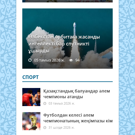
Өзбекстан орбитаға жасанды
интеллекті бар спутникті
ұшырды
05 тамыз 2026 ж.
94
СПОРТ
Қазақстандық балуандар әлем
чемпионы атанды
03 тамыз 2026 ж.
Футболдан келесі әлем
чемпионатының жеңімпазы кім
31 шілде 2026 ж.