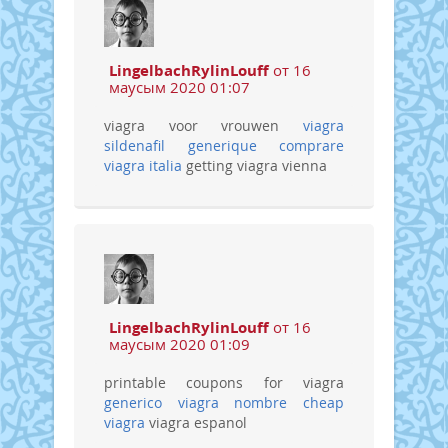
LingelbachRylinLouff
от 16
маусым 2020 01:07
viagra voor vrouwen
viagra
sildenafil generique
comprare
viagra italia
getting viagra vienna
LingelbachRylinLouff
от 16
маусым 2020 01:09
printable coupons for viagra
generico viagra nombre
cheap
viagra
viagra espanol