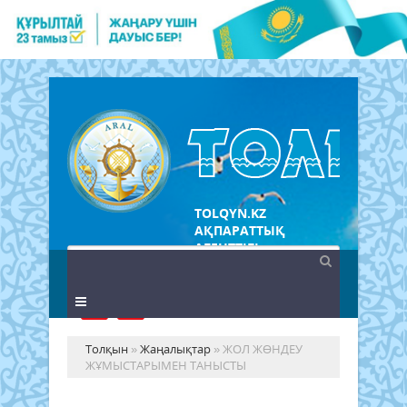
TOLQYN.KZ
АҚПАРАТТЫҚ
АГЕНТТІГІ
Толқын
»
Жаңалықтар
» ЖОЛ ЖӨНДЕУ
ЖҰМЫСТАРЫМЕН ТАНЫСТЫ