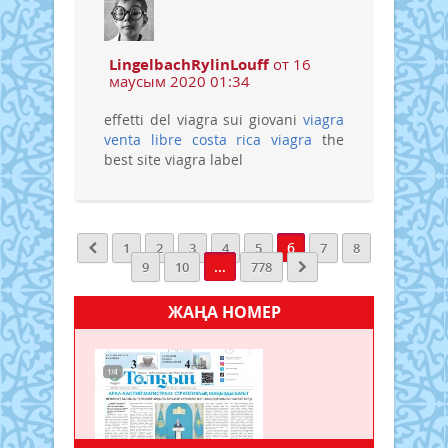
LingelbachRylinLouff
от 16
маусым 2020 01:34
effetti del viagra sui giovani
viagra
venta libre costa rica
viagra
the
best site viagra label
6
1
2
3
4
5
7
8
...
9
10
778
ЖАҢА НОМЕР