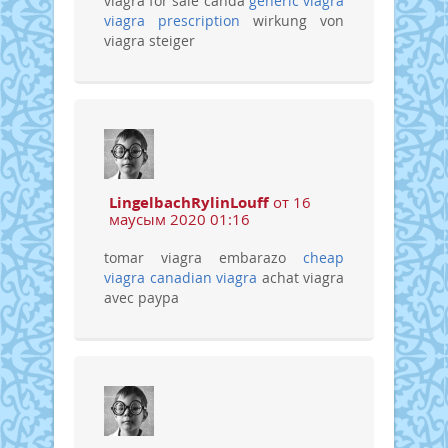
viagra for sale canda
generic viagra
viagra prescription
wirkung von
viagra steiger
LingelbachRylinLouff
от 16
маусым 2020 01:16
tomar viagra embarazo
cheap
viagra
canadian viagra
achat viagra
avec paypa