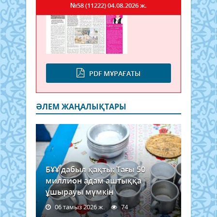
№58 (11222)
04.08.2026 ж.
PDF МҰРАҒАТЫ
ӘЛЕМ ЖАҢАЛЫҚТАРЫ
БҰҰ дабыл қақты: Тағы 50
миллион адам аштыққа
ұшырауы мүмкін
06 тамыз 2026 ж.
74