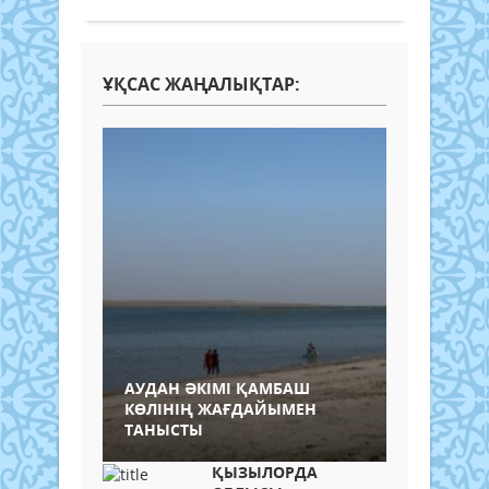
ҰҚСАС ЖАҢАЛЫҚТАР:
АУДАН ӘКІМІ ҚАМБАШ
КӨЛІНІҢ ЖАҒДАЙЫМЕН
ТАНЫСТЫ
ҚЫЗЫЛОРДА