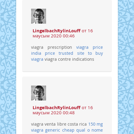
LingelbachRylinLouff
от 16
маусым 2020 00:46
viagra prescription
viagra price
india price
trusted site to buy
viagra
viagra contre indications
LingelbachRylinLouff
от 16
маусым 2020 00:48
viagra venta libre costa rica
150 mg
viagra generic cheap
qual o nome