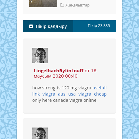
Жаңалықтар
Пікір
23 335
Пікір қалдыру
LingelbachRylinLouff
от 16
маусым 2020 00:40
how strong is 120 mg viagra
usefull
link viagra aus usa
viagra cheap
only here canada viagra online