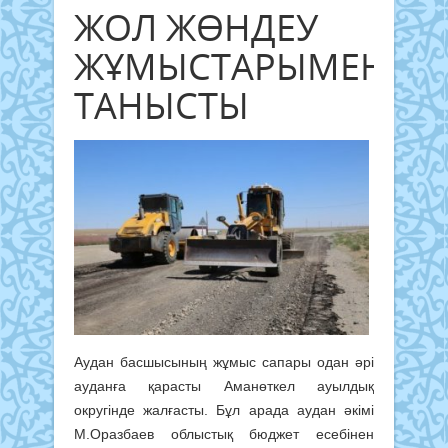
ЖОЛ ЖӨНДЕУ
ЖҰМЫСТАРЫМЕН
ТАНЫСТЫ
Аудан басшысының жұмыс сапары одан әрі
ауданға қарасты Аманөткел ауылдық
округінде жалғасты. Бұл арада аудан әкімі
М.Оразбаев облыстық бюджет есебінен