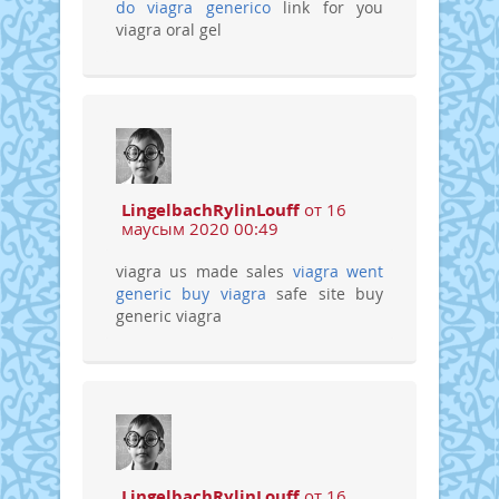
do viagra generico
link for you
viagra oral gel
LingelbachRylinLouff
от 16
маусым 2020 00:49
viagra us made sales
viagra went
generic
buy viagra
safe site buy
generic viagra
LingelbachRylinLouff
от 16