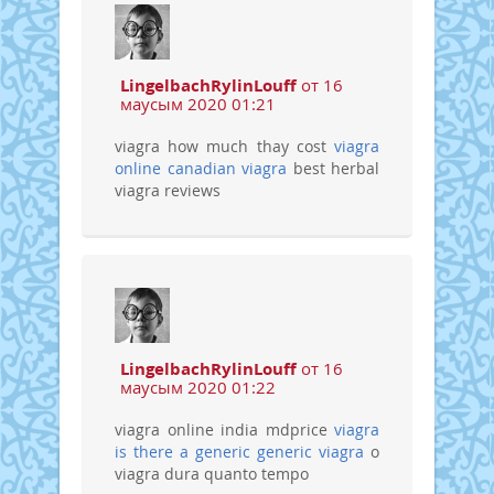
LingelbachRylinLouff
от 16
маусым 2020 01:21
viagra how much thay cost
viagra
online
canadian viagra
best herbal
viagra reviews
LingelbachRylinLouff
от 16
маусым 2020 01:22
viagra online india mdprice
viagra
is there a generic
generic viagra
o
viagra dura quanto tempo