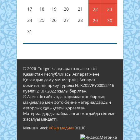
17
18
19
20
21
22
23
24
25
26
27
28
29
30
31
© 2026. Tolqyn.kz ақпараттық агенттігі.
Қазақстан Республикасы Ақпарат және
Қоғамдық даму министрлігі, Ақпарат
комитетінің тіркеу туралы № KZ05VPY00052416
куәлігі 21.07.2022 жылы берілген.
® Агенттік сайтында жарияланған барлық
мақалалар мен фото-бейне материалдардың
авторлық құқықтары қорғалған.
Материалдарды пайдаланған жағдайда сілтеме
жасалуы міндетті.
Меншік иесі:
«Сыр медиа»
ЖШС.