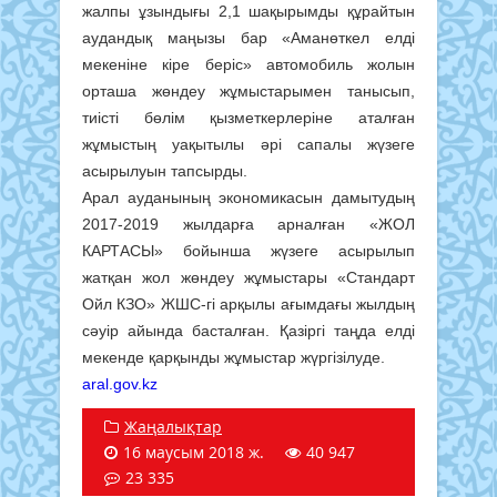
жалпы ұзындығы 2,1 шақырымды құрайтын
аудандық маңызы бар «Аманөткел елді
мекеніне кіре беріс» автомобиль жолын
орташа жөндеу жұмыстарымен танысып,
тиісті бөлім қызметкерлеріне аталған
жұмыстың уақытылы әрі сапалы жүзеге
асырылуын тапсырды.
Арал ауданының экономикасын дамытудың
2017-2019 жылдарға арналған «ЖОЛ
КАРТАСЫ» бойынша жүзеге асырылып
жатқан жол жөндеу жұмыстары «Стандарт
Ойл КЗО» ЖШС-гі арқылы ағымдағы жылдың
сәуір айында басталған. Қазіргі таңда елді
мекенде қарқынды жұмыстар жүргізілуде.
aral.gov.kz
Жаңалықтар
16 маусым 2018 ж.
40 947
23 335