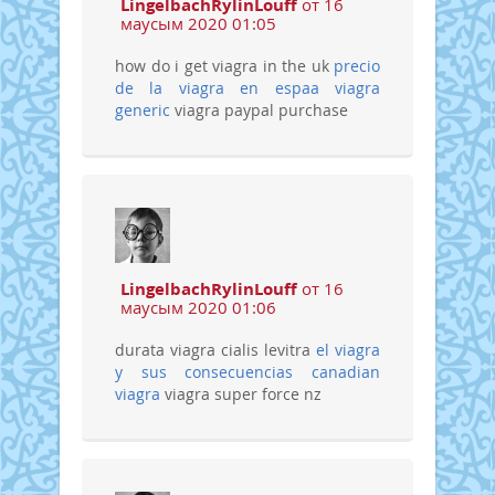
LingelbachRylinLouff
от 16
маусым 2020 01:05
how do i get viagra in the uk
precio
de la viagra en espaa
viagra
generic
viagra paypal purchase
LingelbachRylinLouff
от 16
маусым 2020 01:06
durata viagra cialis levitra
el viagra
y sus consecuencias
canadian
viagra
viagra super force nz