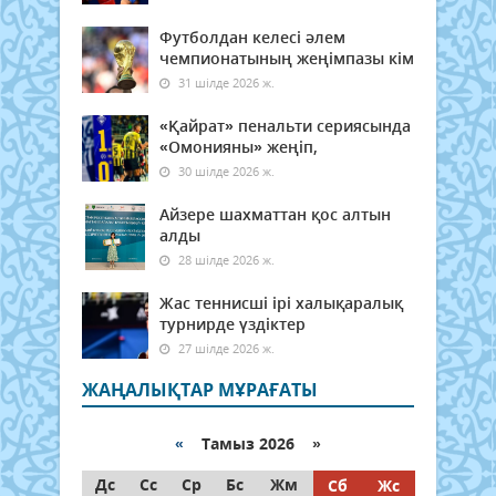
Футболдан келесі әлем
чемпионатының жеңімпазы кім
31 шілде 2026 ж.
«Қайрат» пенальти сериясында
«Омонияны» жеңіп,
30 шілде 2026 ж.
Айзере шахматтан қос алтын
алды
28 шілде 2026 ж.
Жас теннисші ірі халықаралық
турнирде үздіктер
27 шілде 2026 ж.
ЖАҢАЛЫҚТАР МҰРАҒАТЫ
«
Тамыз 2026 »
Дс
Сс
Ср
Бс
Жм
Сб
Жс