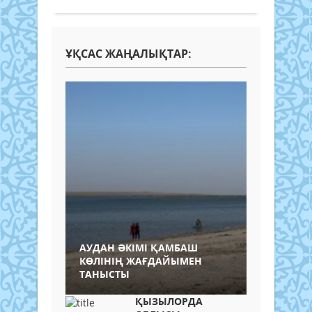
ҰҚСАС ЖАҢАЛЫҚТАР:
АУДАН ӘКІМІ ҚАМБАШ
КӨЛІНІҢ ЖАҒДАЙЫМЕН
ТАНЫСТЫ
ҚЫЗЫЛОРДА