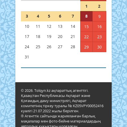
1
2
3
4
5
6
7
8
9
10
11
12
13
14
15
16
17
18
19
20
21
22
23
24
25
26
27
28
29
30
31
© 2026. Tolqyn.kz ақпараттық агенттігі.
Қазақстан Республикасы Ақпарат және
Қоғамдық даму министрлігі, Ақпарат
комитетінің тіркеу туралы № KZ05VPY00052416
куәлігі 21.07.2022 жылы берілген.
® Агенттік сайтында жарияланған барлық
мақалалар мен фото-бейне материалдардың
авторлық құқықтары қорғалған.