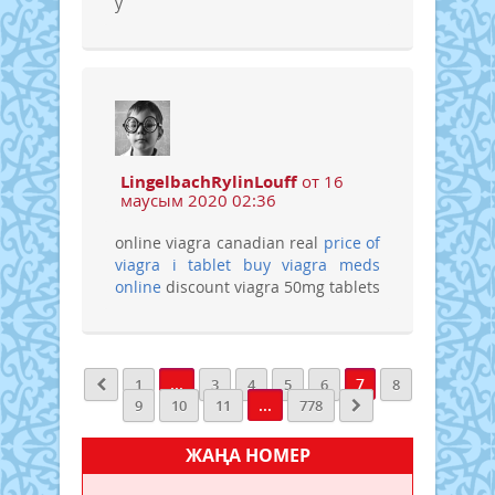
y
LingelbachRylinLouff
от 16
маусым 2020 02:36
online viagra canadian real
price of
viagra i tablet
buy viagra meds
online
discount viagra 50mg tablets
...
7
1
3
4
5
6
8
...
9
10
11
778
ЖАҢА НОМЕР