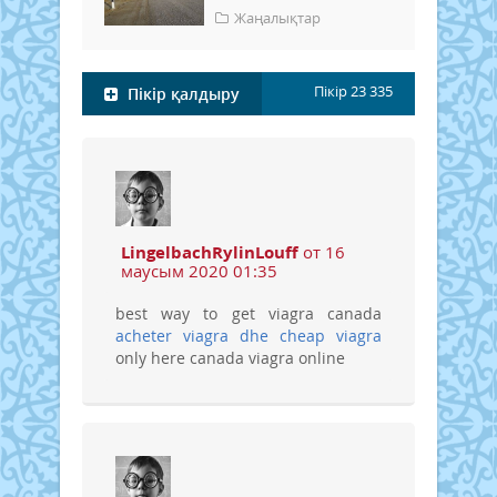
Жаңалықтар
Пікір
23 335
Пікір қалдыру
LingelbachRylinLouff
от 16
маусым 2020 01:35
best way to get viagra canada
acheter viagra dhe
cheap viagra
only here canada viagra online