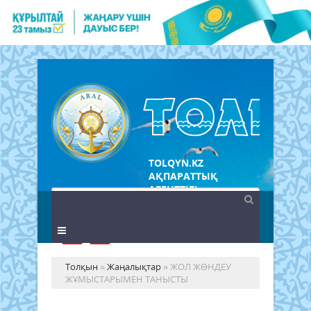
TOLQYN.KZ
АҚПАРАТТЫҚ
АГЕНТТІГІ
Толқын
»
Жаңалықтар
» ЖОЛ ЖӨНДЕУ
ЖҰМЫСТАРЫМЕН ТАНЫСТЫ