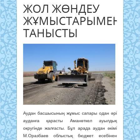
ЖОЛ ЖӨНДЕУ
ЖҰМЫСТАРЫМЕН
ТАНЫСТЫ
Аудан басшысының жұмыс сапары одан әрі
ауданға қарасты Аманөткел ауылдық
округінде жалғасты. Бұл арада аудан әкімі
М.Оразбаев облыстық бюджет есебінен