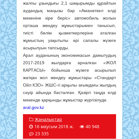
жалпы ұзындығы 2,1 шақырымды құрайтын
аудандық маңызы бар «Аманөткел елді
мекеніне кіре беріс» автомобиль жолын
орташа жөндеу жұмыстарымен танысып,
тиісті бөлім қызметкерлеріне аталған
жұмыстың уақытылы әрі сапалы жүзеге
асырылуын тапсырды.
Арал ауданының экономикасын дамытудың
2017-2019 жылдарға арналған «ЖОЛ
КАРТАСЫ» бойынша жүзеге асырылып
жатқан жол жөндеу жұмыстары «Стандарт
Ойл КЗО» ЖШС-гі арқылы ағымдағы жылдың
сәуір айында басталған. Қазіргі таңда елді
мекенде қарқынды жұмыстар жүргізілуде.
aral.gov.kz
Жаңалықтар
16 маусым 2018 ж.
40 948
23 335