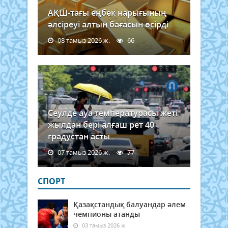
АҚШ-тағы еңбек нарығының
әлсіреуі алтын бағасын өсірді
08 тамыз 2026 ж.
66
Сеулде ауа температурасы жеті
жылдан бері алғаш рет 40
градустан асты
07 тамыз 2026 ж.
77
СПОРТ
Қазақстандық балуандар әлем
чемпионы атанды
03 тамыз 2026 ж.