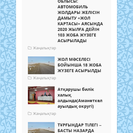
ОБЛЫСЫ:
АВТОМОБИЛЬ
ЖОЛДАРЫ ЖЕЛІСІН
ДАМЫТУ «ЖОЛ
КАРТАСЫ» АЯСЫНДА
2020 ЖЫЛҒА ДЕЙІН
103 ЖОБА ЖҮЗЕГЕ
АСЫРЫЛАДЫ
Жаңалықтар
ЖОЛ МӘСЕЛЕСІ
БОЙЫНША 18 ЖОБА
ЖҮЗЕГЕ АСЫРЫЛДЫ
Жаңалықтар
Атқарушы билік
халық
алдында(Аманөткел
ауылдық округі)
Жаңалықтар
ТҰРҒЫНДАР ТІЛЕГІ –
БАСТЫ НАЗАРДА