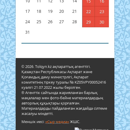
10
11
12
13
14
15
16
17
18
19
20
21
22
23
24
25
26
27
28
29
30
31
© 2026. Tolqyn.kz ақпараттық агенттігі.
Қазақстан Республикасы Ақпарат және
Қоғамдық даму министрлігі, Ақпарат
комитетінің тіркеу туралы № KZ05VPY00052416
куәлігі 21.07.2022 жылы берілген.
® Агенттік сайтында жарияланған барлық
мақалалар мен фото-бейне материалдардың
авторлық құқықтары қорғалған.
Материалдарды пайдаланған жағдайда сілтеме
жасалуы міндетті.
Меншік иесі:
«Сыр медиа»
ЖШС.