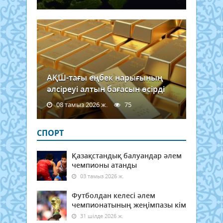
етеді
Мұнд
АҚШ-тағы еңбек нарығының
әлсіреуі алтын бағасын өсірді
08 тамыз 2026 ж.
75
СПОРТ
Қазақстандық балуандар әлем
чемпионы атанды
03 тамыз 2026 ж.
Футболдан келесі әлем
чемпионатының жеңімпазы кім
31 шілде 2026 ж.