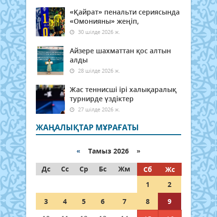
«Қайрат» пенальти сериясында
«Омонияны» жеңіп,
30 шілде 2026 ж.
Айзере шахматтан қос алтын
алды
28 шілде 2026 ж.
Жас теннисші ірі халықаралық
турнирде үздіктер
27 шілде 2026 ж.
ЖАҢАЛЫҚТАР МҰРАҒАТЫ
«
Тамыз 2026 »
Дс
Сс
Ср
Бс
Жм
Сб
Жс
1
2
3
4
5
6
7
8
9