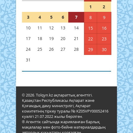
1
2
3
4
5
6
7
8
9
10
11
12
13
14
15
16
17
18
19
20
21
22
23
24
25
26
27
28
29
30
31
© 2026. Tolqyn.kz ақпараттық агенттігі.
Қазақстан Республикасы Ақпарат және
Қоғамдық даму министрлігі, Ақпарат
комитетінің тіркеу туралы № KZ05VPY00052416
куәлігі 21.07.2022 жылы берілген.
® Агенттік сайтында жарияланған барлық
мақалалар мен фото-бейне материалдардың
авторлық құқықтары қорғалған.