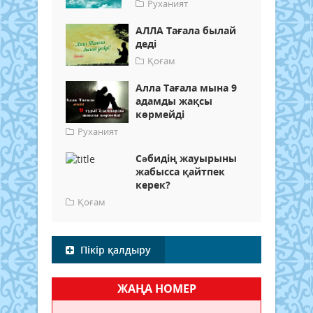
Руханият
АЛЛА Тағала былай
деді
Қоғам
Алла Тағала мына 9
адамды жақсы
көрмейді
Руханият
Сəбидің жауырыны
жабысса қайтпек
керек?
Қоғам
Пікір қалдыру
ЖАҢА НОМЕР