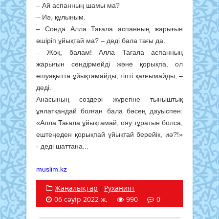
– Ай аспанның шамы ма?
– Иә, құлыным.
– Сонда Алла Тағала аспанның жарығын
өшіріп ұйықтай ма? – деді бала тағы да.
– Жоқ, балам! Алла Тағала аспанның
жарығын сөндірмейді және қорықпа, ол
ешуақытта ұйықтамайды, тіпті қалғымайды, –
деді.
Анасының сөздері жүрегіне тыныштық
ұялатқандай болған бала бәсең дауыспен:
«Алла Тағала ұйықтамай, ояу тұратын болса,
ештеңеден қорықпай ұйықтай берейік, иә?!»
- деді шаттана...
muslim.kz
Жаңалықтар
/
Руханият
06 сәуір 2022 ж.
990
0