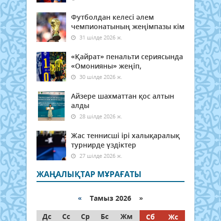
Футболдан келесі әлем
чемпионатының жеңімпазы кім
31 шілде 2026 ж.
«Қайрат» пенальти сериясында
«Омонияны» жеңіп,
30 шілде 2026 ж.
Айзере шахматтан қос алтын
алды
28 шілде 2026 ж.
Жас теннисші ірі халықаралық
турнирде үздіктер
27 шілде 2026 ж.
ЖАҢАЛЫҚТАР МҰРАҒАТЫ
«
Тамыз 2026 »
Дс
Сс
Ср
Бс
Жм
Сб
Жс