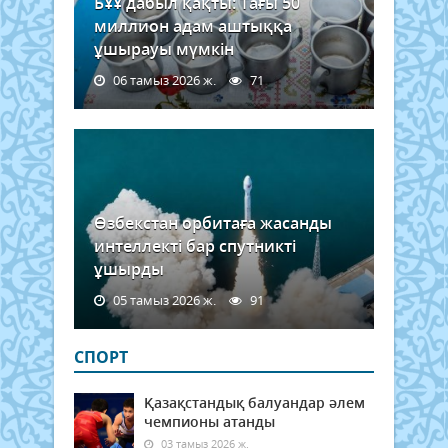
БҰҰ дабыл қақты: Тағы 50
миллион адам аштыққа
ұшырауы мүмкін
06 тамыз 2026 ж.
71
Өзбекстан орбитаға жасанды
интеллекті бар спутникті
ұшырды
05 тамыз 2026 ж.
91
СПОРТ
Қазақстандық балуандар әлем
чемпионы атанды
03 тамыз 2026 ж.