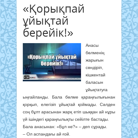
«Қорықпай
ұйықтай
берейік!»
Анасы
бөлменің
жарығын
сөндіріп,
кішкентай
баласын
ұйықтатуға
ыңғайланды. Бала бөлме қараңғылығынан
қорқып, елегізіп ұйықтай қоймады. Сәлден
соң бұлт арасынан жарқ етіп шыққан ай нұры
үй ішіндегі қараңғылықты сейілте бастады.
Бала анасынан: «Бұл не?» – деп сұрады.
– Ол аспандағы ай ғой.