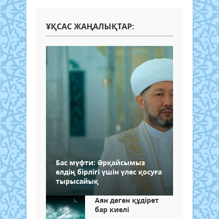
ҰҚСАС ЖАҢАЛЫҚТАР:
Бас мүфти: Әрқайсымыз
елдің бірлігі үшін үлес қосуға
тырысайық
Аян деген құдірет
бар киелі