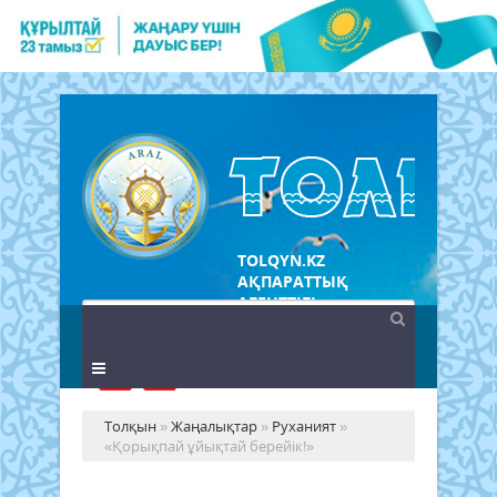
TOLQYN.KZ
АҚПАРАТТЫҚ
АГЕНТТІГІ
Толқын
»
Жаңалықтар
»
Руханият
»
«Қорықпай ұйықтай берейік!»