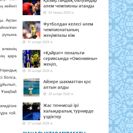
Қазақстандық балуандар
әлем чемпионы атанды
 кейінгі
03 тамыз 2026 ж.
ы. Ақтан
Футболдан келесі әлем
йналған
чемпионатының
р рухына
жеңімпазы кім
31 шілде 2026 ж.
 өлкенің
«Қайрат» пенальти
нің қара
сериясында «Омонияны»
жеңіп,
йтқандық
30 шілде 2026 ж.
і болса,
Айзере шахматтан қос
құйылып,
алтын алды
 Ұзақбай
28 шілде 2026 ж.
Жас теннисші ірі
емдігіне
халықаралық турнирде
ұра ғой.
үздіктер
27 шілде 2026 ж.