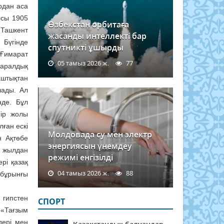
рдан аса
ысы 1905
Өзбекстан орбитаға
-Ташкент
жасанды интеллекті бар
 Бүгінде
спутникті ұшырды
 Ғимарат
05 тамыз 2026 ж.
77
 аралдық
аштықтан
лады. Ал
нде. Бұл
мір жолы
лған ескі
Молдовада су мен электр
н Ақтөбе
энергиясын үнемдеу
0 жылдан
режимі енгізілді
рі қазақ
04 тамыз 2026 ж.
88
 бұрынғы
 гипстен
СПОРТ
 «Тағзым
дері мен