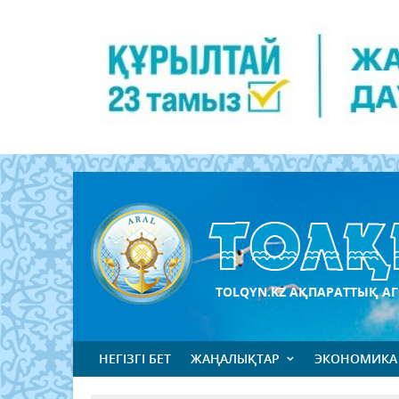
TOLQYN.KZ АҚПАРАТТЫҚ АГ
НЕГІЗГІ БЕТ
ЖАҢАЛЫҚТАР
ЭКОНОМИКА