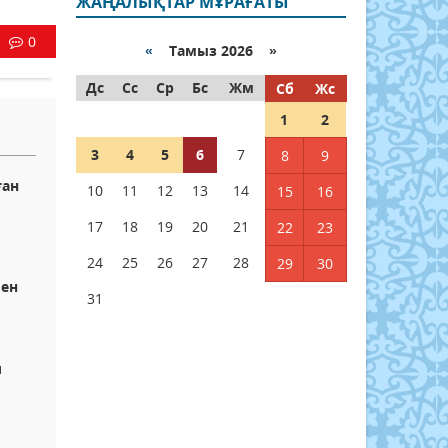
ЖАҢАЛЫҚТАР МҰРАҒАТЫ
0
«
Тамыз 2026 »
Дс
Сс
Ср
Бс
Жм
Сб
Жс
1
2
3
4
5
6
7
8
9
ған
10
11
12
13
14
15
16
17
18
19
20
21
22
23
24
25
26
27
28
29
30
мен
31
л