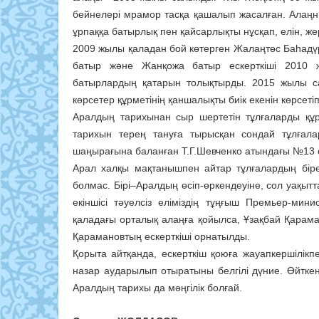
бейнелері мрамор тасқа қашалып жасалған. Алаңны
ұрпаққа батырлық пен қайсарлықты нұсқап, елін, же
2009 жылы қаладан бой көтерген Жалаңтөс Баһадүр
батыр және Жанқожа батыр ескерткіші 2010 ж
батырлардың қатарын толықтырды. 2015 жылы с
көрсетер құрметінің қаншалықты биік екенін көрсетіп
Аралдың тарихынан сыр шертетін тұлғаларды құрме
тарихын терең тануға тырысқан сондай тұлғала
шаңырағына баланған Т.Г.Шевченко атындағы №13 
Арал халқы мақтанышпен айтар тұлғалардың біре
болмас. Бірі–Аралдың өсіп-өркендеуіне, сол уақыт
екіншісі тәуелсіз еліміздің тұңғыш Премьер-ми
қаладағы орталық алаңға қойылса, Ұзақбай Қара
Қарамановтың ескерткіші орнатылды.
Қорыта айтқанда, ескерткіш қоюға жауапкершілікпе
назар аударылып отыратыны белгілі дүние. Өйткені
Аралдың тарихы да мәңгілік болғай.