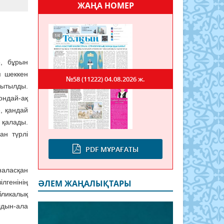
ЖАҢА НОМЕР
е, бұрын
п шеккен
№58 (11222)
04.08.2026 ж.
нытылды.
Сондай-ақ
, қандай
п қалады.
ан түрлі
PDF МҰРАҒАТЫ
наласқан
лгенінің
ӘЛЕМ ЖАҢАЛЫҚТАРЫ
бликалық
лдын-ала