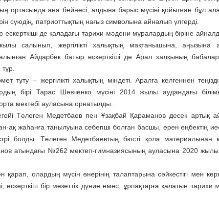
ң ортасында ана бейнесі, алдына барыс мүсіні қойылған бұл алаң
рін сүюдің, патриоттықтың нағыз символына айналып үлгерді.
 ескерткіші де қаладағы тарихи-мәдени мұралардың біріне айналд
ылы салынып, жергілікті халықтың мақтанышына, аңызына а
алынған Айдарбек батыр ескерткіші де Арал халқының бабала
 тұр.
т тұту – жергілікті халықтың міндеті. Аралға келгеннен теңізді
рдың бірі Тарас Шевченко мүсіні 2014 жылы аудандағы білім
орта мектебі ауласына орнатылды.
гейі Төлеген Медетбаев пен Ұзақбай Қараманов десек артық а
тан-ақ жаһанға танылуына себепші болған басшы, ерен еңбектің иес
нистрі болды. Төлеген Медетбаевтың бюсті қола материалынан 
манов атындағы №262 мектеп-гимназиясының ауласына 2020 жылы
н қарап, олардың мүсін өнерінің талаптарына сәйкестігі мен көрк
, ескерткіш бір мезеттік дүние емес, ұрпақтарға қалатын тарихи м