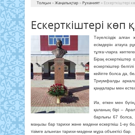
Толқын
»
Жаңалықтар
»
Руханият
» Ескерткіштері к
Ескерткіштері көп 
Тәуелсіздік алған
есімдерін атауға р
тұлға¬ларға көптег
Бірақ ескерткіштер 
ескерткіштер белгіл
кейіпте болса да, б
Триумфалды аркала
қаңқалары мен естел
Иә, өткен мен бүгі
қаланың бірі – Арал
барлығы 67 болса, 
маңызы бар тарихи және мәдени ескерткіш 1-еу бол
тізімге алынған тарихи-мәдени мұра объектісі бар.