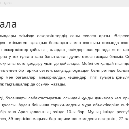
өп қала
қала
 жылдары елімізде ескерткіштердің саны еселеп артты. Әсірес
ұқсат етілмеген, қазақтың бостандығы мен азаттығы жолында аза
ен ескерткіштер қойылып, олардың есімдері жас ұрпаққа жете та
орнату тек тұлғаға ғана бағытталған дүние емесін жақсы білеміз. 
і оқиғаны есте қалдыру үшін де қойылады. Мейлі ол қандай пішінде
елгіленген бір тарихи сәттен, маңызды оқиғадан белгі ретінде болы
р мен бағаналар, мемориалдық кешендер, тіпті тұғырға қойылғ
ік тақтайшалар да осыған жатады.
нді, болашақты сабақтастыратын осындай құнды дүниелер көп ор
 қаласы. Аудан бойынша тарихи-мәдени мұра объектілеріне енгізі
бір ғана Арал қаласының өзінде 10-ы бар. Мұның ішінде респу
са, 39 жергілікті маңызы бар тарихи және мәдени ескерткіш, 27 а