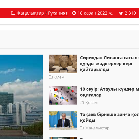
Жаңалықтар
/
Руханият
18 қазан 2022 ж.
2 310
Сириядан Ливанға сатыл
құнды жәдігерлер кері
қайтарылды
Әлем
18 сәуір: Атаулы күндер 
оқиғалар
Қоғам
Тоқаев бірнеше заңға қо
қойды
Жаңалықтар