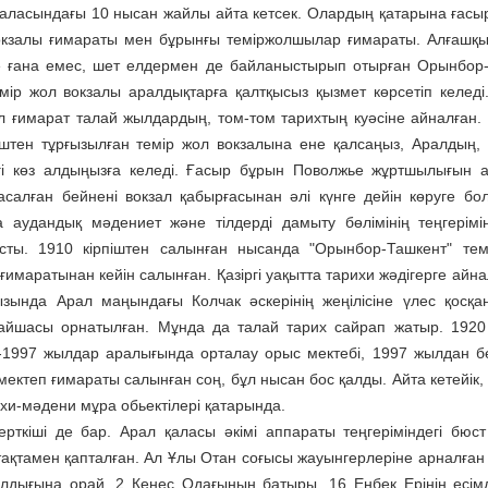
аласындағы 10 нысан жайлы айта кетсек. Олардың қатарына ғасы
 вокзалы ғимараты мен бұрынғы теміржолшылар ғимараты. Алғашқ
е ғана емес, шет елдермен де байланыстырып отырған Орынбор
р жол вокзалы аралдықтарға қалтқысыз қызмет көрсетіп келеді.
бұл ғимарат талай жылдардың, том-том тарихтың куәсіне айналған.
кірпіштен тұрғызылған темір жол вокзалына ене қалсаңыз, Аралдың,
гі көз алдыңызға келеді. Ғасыр бұрын Поволжье жұртшылығын 
алған бейнені вокзал қабырғасынан әлі күнге дейін көруге бо
а аудандық мәдениет және тілдерді дамыту бөлімінің теңгерімі
сты. 1910 кірпіштен салынған нысанда "Орынбор-Ташкент" те
имаратынан кейін салынған. Қазіргі уақытта тарихи жәдігерге айна
ында Арал маңындағы Колчак әскерінің жеңілісіне үлес қосқа
айшасы орнатылған. Мұнда да талай тарих сайрап жатыр. 192
-1997 жылдар аралығында орталау орыс мектебі, 1997 жылдан бе
мектеп ғимараты салынған соң, бұл нысан бос қалды. Айта кетейік,
ихи-мәдени мұра обьектілері қатарында.
рткіші де бар. Арал қаласы әкімі аппараты теңгеріміндегі бюст
тақтамен қапталған. Ал Ұлы Отан соғысы жауынгерлеріне арналған
дығына орай, 2 Кеңес Одағының батыры, 16 Еңбек Ерінің есім