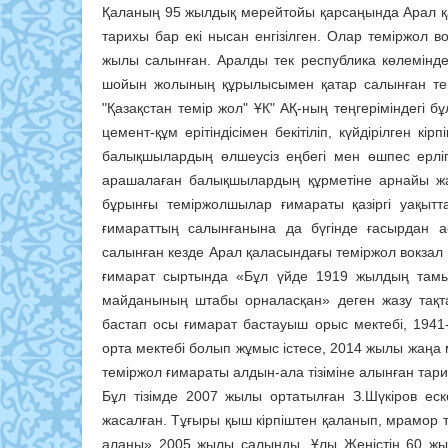
Қаланың 95 жылдық мерейтойы қарсаңында Арал қ
тарихы бар екі нысан енгізілген. Олар теміржол
жылы салынған. Аралды тек республика көлемінд
шойын жолының құрылысымен қатар салынған темі
"Қазақстан темір жол" ҰК" АҚ-ның теңгеріміндегі 
цемент-құм ерітіндісімен бекітіліп, күйдірілген 
балықшылардың өлшеусіз еңбегі мен өшпес ерлі
арашалаған балықшылардың құрметіне арнайы жас
бұрынғы теміржолшылар ғимараты қазіргі уақытт
ғимараттың салынғанына да бүгінде ғасырдан а
салынған кезде Арал қаласындағы теміржол вокзал ғ
ғимарат сыртында «Бұл үйде 1919 жылдың тамыз
майданының штабы орналасқан» деген жазу тақт
бастап осы ғимарат бастауыш орыс мектебі, 1941
орта мектебі болып жұмыс істесе, 2014 жылы жаңа 
теміржол ғимараты алдын-ала тізіміне алынған тар
Бұл тізімде 2007 жылы ортатылған З.Шүкіров еске
жасалған. Тұғыры қыш кірпіштен қаланып, мрамор 
алаңы» 2005 жылы салынды. Ұлы Жеңістің 60 жыл