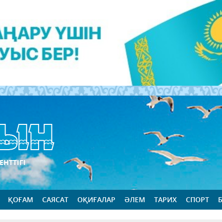
ЕНТТІГІ
ҚОҒАМ
САЯСАТ
ОҚИҒАЛАР
ӘЛЕМ
ТАРИХ
СПОРТ