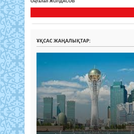
Оңталап ЖОЛДАСОВ
ҰҚСАС ЖАҢАЛЫҚТАР: