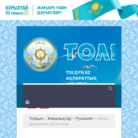
TOLQYN.KZ
АҚПАРАТТЫҚ
АГЕНТТІГІ
Толқын
»
Жаңалықтар
»
Руханият
» Алғыс
арқалаған абзал жан