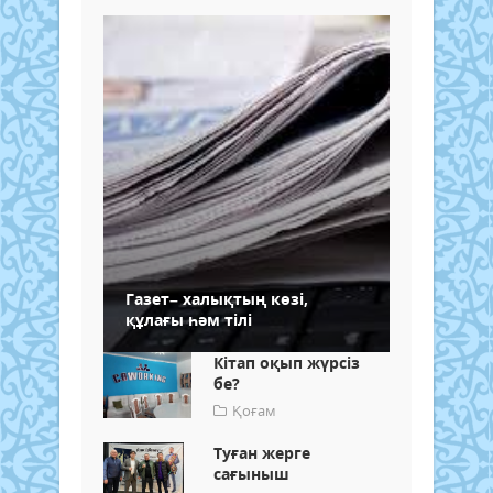
Газет– халықтың көзі,
құлағы һәм тілі
Кітап оқып жүрсіз
бе?
Қоғам
Туған жерге
сағыныш