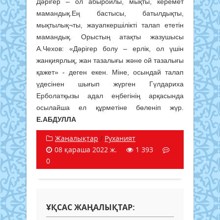
Дәрігер – ол абыройлы, мықты, керемет
мамандық.Ең бастысы, батылдықты,
мықтылық¬ты, жауапкершілікті талап ететін
мамандық. Орыстың атақты жазушысы
А.Чехов: «Дәрігер болу – ерлік, ол үшін
жанқиярлық, жан тазалығы және ой тазалығы
қажет» - деген екен. Міне, осындай талап
үдесінен шығып жүрген Гүлдариха
Ерболатқызы адал еңбегінің арқасында
осылайша ел құрметіне бөленіп жүр.
Е.АБДУЛЛА
Жаңалықтар
/
Руханият
08 қараша 2022 ж.
1 393
0
ҰҚСАС ЖАҢАЛЫҚТАР: