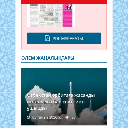
PDF МҰРАҒАТЫ
ӘЛЕМ ЖАҢАЛЫҚТАРЫ
Өзбекстан орбитаға жасанды
интеллекті бар спутникті
ұшырды
05 тамыз 2026 ж.
80