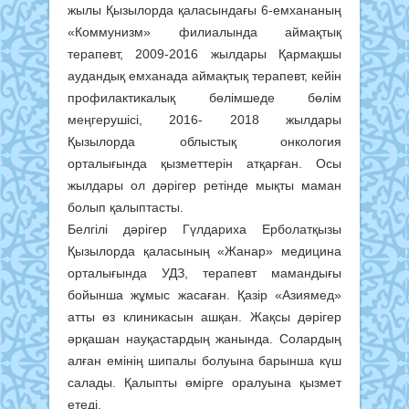
жылы Қызылорда қаласындағы 6-емхананың
«Коммунизм» филиалында аймақтық
терапевт, 2009-2016 жылдары Қармақшы
аудандық емханада аймақтық терапевт, кейін
профилактикалық бөлімшеде бөлім
меңгерушісі, 2016- 2018 жылдары
Қызылорда облыстық онкология
орталығында қызметтерін атқарған. Осы
жылдары ол дәрігер ретінде мықты маман
болып қалыптасты.
Белгілі дәрігер Гүлдариха Ерболатқызы
Қызылорда қаласының «Жанар» медицина
орталығында УДЗ, терапевт мамандығы
бойынша жұмыс жасаған. Қазір «Азиямед»
атты өз клиникасын ашқан. Жақсы дәрігер
әрқашан науқастардың жанында. Солардың
алған емінің шипалы болуына барынша күш
салады. Қалыпты өмірге оралуына қызмет
етеді.