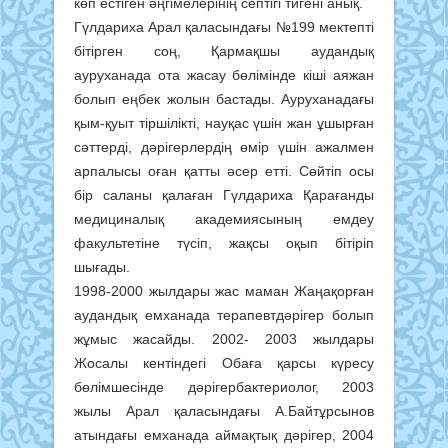
көп естіген әңгімелерінің септігі тигені анық.
Гүлдариха Арал қаласындағы №199 мектепті
бітірген соң, Қармақшы аудандық
ауруханада ота жасау бөлімінде кіші аяжан
болып еңбек жолын бастады. Ауруханадағы
қым-қуыт тіршілікті, науқас үшін жан ұшырған
сәттерді, дәрігерлердің өмір үшін ажалмен
арпалысы оған қатты әсер етті. Сөйтіп осы
бір саланы қалаған Гүлдариха Қарағанды
медициналық академиясының емдеу
факультетіне түсіп, жақсы оқып бітіріп
шығады.
1998-2000 жылдары жас маман Жаңақорған
аудандық емханада терапевтдәрігер болып
жұмыс жасайды. 2002- 2003 жылдары
Жосалы кентіндегі Обаға қарсы күресу
бөлімшесінде дәрігербактериолог, 2003
жылы Арал қаласындағы А.Байтұрсынов
атындағы емханада аймақтық дәрігер, 2004