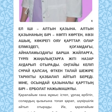
ЕЛ ІШІ – АЛТЫН ҚАЗЫНА. АЛТЫН
ҚАЗЫНАНЫҢ БІРІ – КӨПТІ КӨРГЕН, КӨЗІ
АШЫҚ, КӨКІРЕГІ ОЯУ ҚАРТТАР. ОЛАР
ЕЛІМІЗДЕГІ, ҚОҒАМДАҒЫ,
АЙНАЛАМЫЗДАҒЫ БАРША ЖАЙЛАРҒА,
ТҮРЛІ ЖАҢАЛЫҚТАРҒА ЖІТІ НАЗАР
АУДАРЫП ОТЫРАДЫ. ОҢТАЙЫ КЕЛІП
СҰРАЙ ҚАЛСАҢ, ӨТКЕН ТАЛАЙ ШЕЖІРЕ
ТАРИХТЫ ҚАЗБАЛАП АЙТЫП БЕРЕДІ.
МІНЕ, ОСЫНДАЙ ҚАЗЫНАЛЫ ҚАРТТЫҢ
БІРІ – ЕРБОЛАТ НАЖЫМАШҰЛЫ.
Қарапайым ғана жұмыс істеп, ұрпақ өрбітіп,
солардың қызығына тоғая қарап, шүкіршілік
айтып отырады. Иә, қарапайым