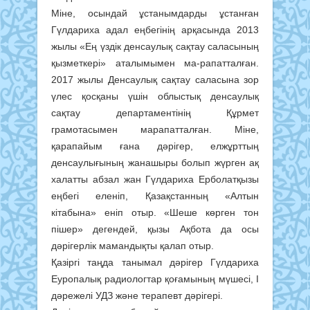
Міне, осындай ұстанымдарды ұстанған
Гүлдариха адал еңбегінің арқасында 2013
жылы «Ең үздік денсаулық сақтау саласының
қызметкері» аталымымен ма-рапатталған.
2017 жылы Денсаулық сақтау саласына зор
үлес қосқаны үшін облыстық денсаулық
сақтау департаментінің Құрмет
грамотасымен марапатталған. Міне,
қарапайым ғана дәрігер, елжұрттың
денсаулығының жанашыры болып жүрген ақ
халатты абзал жан Гүлдариха Ерболатқызы
еңбегі еленіп, Қазақстанның «Алтын
кітабына» еніп отыр. «Шеше көрген тон
пішер» дегендей, қызы Ақбота да осы
дәрігерлік мамандықты қалап отыр.
Қазіргі таңда танымал дәрігер Гүлдариха
Еуропалық радиологтар қоғамының мүшесі, І
дәрежелі УДЗ және терапевт дәрігері.