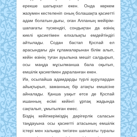
ерекше шатырхат екен. Онда көркем
жазумен кестеленіп оның болашақта қасиетті
адам болатын-дығы, оған Алланың мейірім-
шапағаты түскендігі, сондықтан да өзінің
киелі қасиетімен елхалықты емдейтіндігі
айтылады. Содан бастап Қоспай ел
арасындағы дін ғұламаларынан білім алып,
кейін өзінің туған ауылына мешіт салдырып,
осы маңда мұсылманша бала оқытып,
емшілік қасиетімен дараланған екен.
Иә, осылайша адамдарды түрлі аурулардан
айықтырып, заманның бір атақты емшісіне
айналады. Қанша уақыт өтсе де Қоспай
ишанның есімі кейінгі ұрпақ жадында
сақталып, ұмытылған емес.
Біздің кейіпкеріміздің дәрігерлік саласын
таңдауына осы қасиетті атасының емшілік
істері мен халыққа тигізген шапағаты туралы