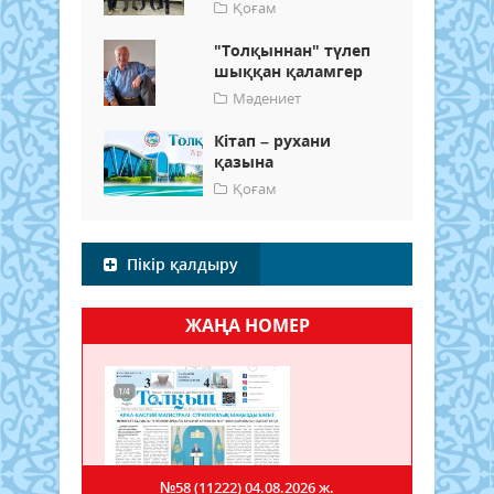
Қоғам
"Толқыннан" түлеп
шыққан қаламгер
Мәдениет
Кітап – рухани
қазына
Қоғам
Пікір қалдыру
ЖАҢА НОМЕР
№58 (11222)
04.08.2026 ж.