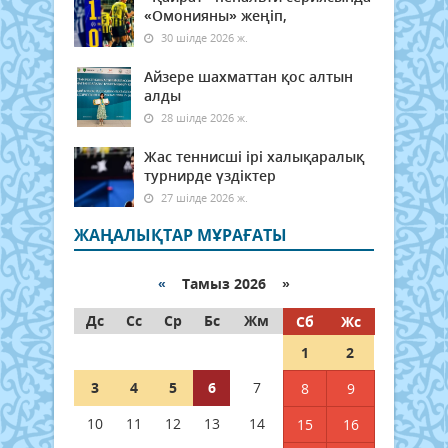
«Омонияны» жеңіп,
30 шілде 2026 ж.
Айзере шахматтан қос алтын
алды
28 шілде 2026 ж.
Жас теннисші ірі халықаралық
турнирде үздіктер
27 шілде 2026 ж.
ЖАҢАЛЫҚТАР МҰРАҒАТЫ
«
Тамыз 2026 »
Дс
Сс
Ср
Бс
Жм
Сб
Жс
1
2
3
4
5
6
7
8
9
10
11
12
13
14
15
16