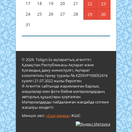
17
18
19
20
21
22
23
24
25
26
27
28
29
30
31
© 2026. Tolqyn.kz ақпараттық агенттігі.
Қазақстан Республикасы Ақпарат және
Қоғамдық даму министрлігі, Ақпарат
комитетінің тіркеу туралы № KZ05VPY00052416
куәлігі 21.07.2022 жылы берілген.
® Агенттік сайтында жарияланған барлық
мақалалар мен фото-бейне материалдардың
авторлық құқықтары қорғалған.
Материалдарды пайдаланған жағдайда сілтеме
жасалуы міндетті.
Меншік иесі:
«Сыр медиа»
ЖШС.