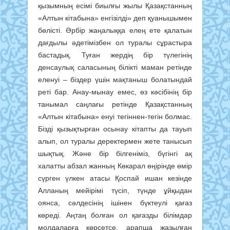
қызымның есімі биылғы жылы Қазақстанның
«Алтын кітабына» енгізілді» деп қуанышымен
бөлісті. Әрбір жаңалыққа елең ете қалатын
дағдылы әдетімізбен ол туралы сұрастыра
бастадық. Туған жердің бір түлегінің
денсаулық саласының білікті маман ретінде
еленуі – біздер үшін мақтаныш болатындай
реті бар. Анау-мынау емес, өз кәсібінің бір
танымал саңлағы ретінде Қазақстанның
«Алтын кітабына» енуі тегіннен-тегін болмас.
Бізді қызықтырған осынау кітапты да тауып
алып, ол туралы деректермен жете танысып
шықтық. Және бір білгеніміз, бүгінгі ақ
халатты абзал жанның Көкарал өңірінде өмір
сүрген үлкен атасы Қоспай ишан кезінде
Алланың мейірімі түсіп, түнде ұйқыдан
оянса, сәлдесінің ішінен бүктеулі қағаз
көреді. Аңтаң болған ол қағазды білімдар
молдаларға көрсетсе, арапша жазылған