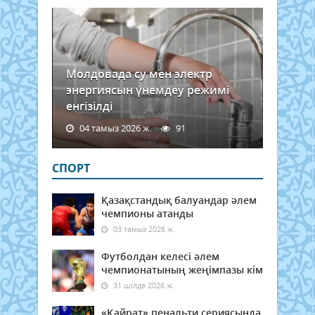
Молдовада су мен электр
энергиясын үнемдеу режимі
енгізілді
04 тамыз 2026 ж.
91
СПОРТ
Қазақстандық балуандар әлем
чемпионы атанды
03 тамыз 2026 ж.
Футболдан келесі әлем
чемпионатының жеңімпазы кім
31 шілде 2026 ж.
«Қайрат» пенальти сериясында