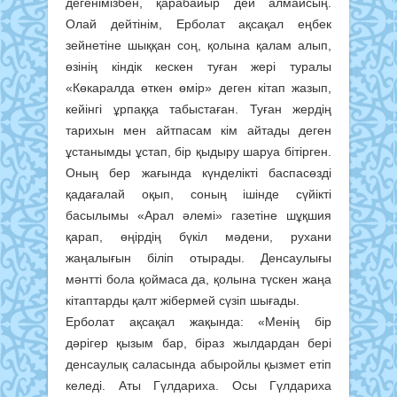
дегенімізбен, қарабайыр дей алмайсың.
Олай дейтінім, Ерболат ақсақал еңбек
зейнетіне шыққан соң, қолына қалам алып,
өзінің кіндік кескен туған жері туралы
«Көкаралда өткен өмір» деген кітап жазып,
кейінгі ұрпаққа табыстаған. Туған жердің
тарихын мен айтпасам кім айтады деген
ұстанымды ұстап, бір қыдыру шаруа бітірген.
Оның бер жағында күнделікті баспасөзді
қадағалай оқып, соның ішінде сүйікті
басылымы «Арал әлемі» газетіне шұқшия
қарап, өңірдің бүкіл мәдени, рухани
жаңалығын біліп отырады. Денсаулығы
мәнтті бола қоймаса да, қолына түскен жаңа
кітаптарды қалт жібермей сүзіп шығады.
Ерболат ақсақал жақында: «Менің бір
дәрігер қызым бар, біраз жылдардан бері
денсаулық саласында абыройлы қызмет етіп
келеді. Аты Гүлдариха. Осы Гүлдариха