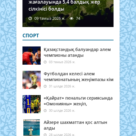
жағалауында 5,4 балдық жер
сілкінісі болды
09 тамыз 2026 ж.
74
СПОРТ
Қазақстандық балуандар әлем
чемпионы атанды
03 тамыз 2026 ж.
Футболдан келесі әлем
чемпионатының жеңімпазы кім
31 шілде 2026 ж.
«Қайрат» пенальти сериясында
«Омонияны» жеңіп,
30 шілде 2026 ж.
Айзере шахматтан қос алтын
алды
28 шілде 2026 ж.