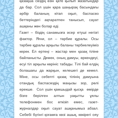
қазақша сөздің өзін қате қылып жазатындар
да бар. Сол үшін қара шаңырақ басындағы
әрбір баланың кітап оқып, баспасөз
беттеріндегі ақпаратпен танысып, сауат
ашқаны жөн болар еді.
Газет – біздің санамызға әсер етуші негізгі
фактор. Яғни, ол – тәрбие құралы. Осы
тәрбие құралы арқылы баланы тәрбиелеуіміз
керек. Ел ертеңі – жастар мен қазақ тіліне
байланысты. Демек, оның дамуы, өркендеуі,
өсуі тіл арқылы көрініс табады. Тілі бай елдің
болашағы да жарқын, келешегі де кемел.
Міне, осы себепті қазақ тілінің дамуына
отандық баспасөздің маңызы зор, рөлі
ерекше. Сол үшін қамшыдай қысқа өмірде
бізге берілген алтын уақытты ұялы
телефонмен бос өткізіп емес, газет-
журналдар оқып сауат ашқанымыз абзал.
Себебі бүгінгі қоғамға көзі ашық, көкірегі ояу