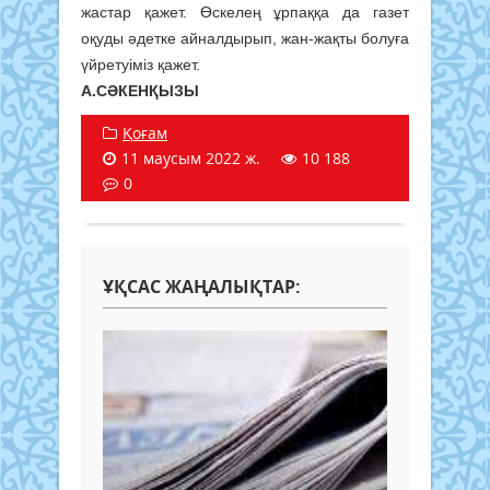
жастар қажет. Өскелең ұрпаққа да газет
оқуды әдетке айналдырып, жан-жақты болуға
үйретуіміз қажет.
А.СӘКЕНҚЫЗЫ
Қоғам
11 маусым 2022 ж.
10 188
0
ҰҚСАС ЖАҢАЛЫҚТАР: