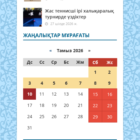
Жас теннисші ірі халықаралық
турнирде үздіктер
27 шілде 2026 ж.
ЖАҢАЛЫҚТАР МҰРАҒАТЫ
«
Тамыз 2026 »
Дс
Сс
Ср
Бс
Жм
Сб
Жс
1
2
3
4
5
6
7
8
9
10
11
12
13
14
15
16
17
18
19
20
21
22
23
24
25
26
27
28
29
30
31