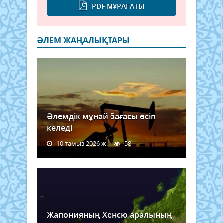
PDF МҰРАҒАТЫ
ӘЛЕМ ЖАҢАЛЫҚТАРЫ
Әлемдік мұнай бағасы өсіп
келеді
10 тамыз 2026 ж.
58
Жапонияның Хонсю аралының