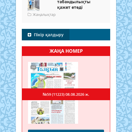
табандылықты
қажет етеді
Жаңалықтар
Пікір қалдыру
ЖАҢА НОМЕР
№59 (11223)
08.08.2026 ж.