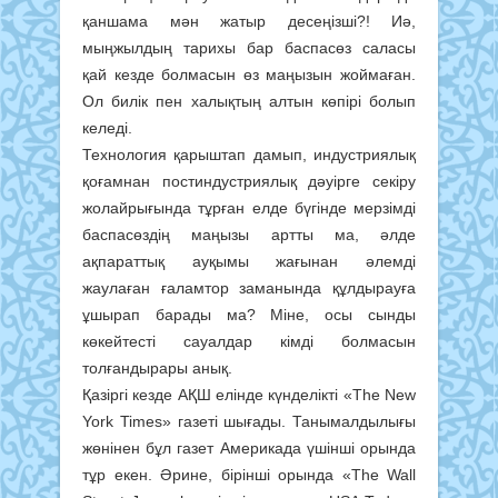
қаншама мән жатыр десеңізші?! Иә,
мыңжылдың тарихы бар баспасөз саласы
қай кезде болмасын өз маңызын жоймаған.
Ол билік пен халықтың алтын көпірі болып
келеді.
Технология қарыштап дамып, индустриялық
қоғамнан постиндустриялық дәуірге секіру
жолайрығында тұрған елде бүгінде мерзімді
баспасөздің маңызы артты ма, әлде
ақпараттық ауқымы жағынан әлемді
жаулаған ғаламтор заманында құлдырауға
ұшырап барады ма? Міне, осы сынды
көкейтесті сауалдар кімді болмасын
толғандырары анық.
Қазіргі кезде АҚШ елінде күнделікті «The New
York Times» газеті шығады. Танымалдылығы
жөнінен бұл газет Америкада үшінші орында
тұр екен. Әрине, бірінші орында «The Wall