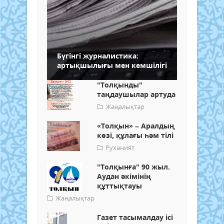
Бүгінгі журналистика:
артықшылығы мен кемшілігі
"Толқынды"
таңдаушылар артуда
Жаңалықтар
«Толқын» – Аралдың
көзі, құлағы һәм тілі
Руханият
"Толқынға" 90 жыл.
Аудан әкімінің
құттықтауы
Жаңалықтар
Газет тасымалдау ісі