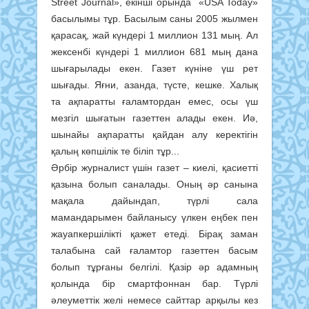
Street Journal», екінші орында «USA Today»
басылымы тұр. Басылым саны 2005 жылмен
қарасақ, жай күндері 1 миллион 131 мың. Ал
жексенбі күндері 1 миллион 681 мың дана
шығарылады екен. Газет күніне үш рет
шығады. Яғни, азанда, түсте, кешке. Халық
та ақпаратты ғаламтордан емес, осы үш
мезгіл шығатын газеттен алады екен. Иә,
шынайы ақпаратты қайдан алу керектігін
қалың көпшілік те біліп тұр...
Әрбір журналист үшін газет – киелі, қасиетті
қазына болып саналады. Оның әр санына
мақала дайындап, түрлі сала
мамандарымен байланысу үлкен еңбек пен
жауапкершілікті қажет етеді. Бірақ заман
талабына сай ғаламтор газеттен басым
болып тұрғаны белгілі. Қазір әр адамның
қолында бір смартфоннан бар. Түрлі
әлеуметтік желі немесе сайттар арқылы кез