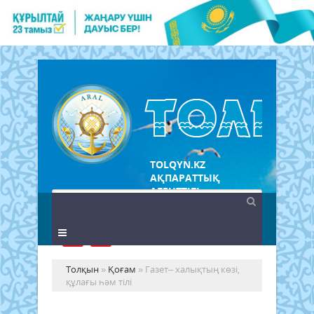
TOLQYN.KZ
АҚПАРАТТЫҚ
АГЕНТТІГІ
Толқын
»
Қоғам
» Газет– халықтың көзі,
құлағы һәм тілі