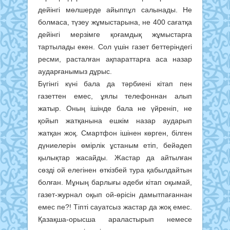
дейінгі мөлшерде айыппұл салынады. Не
болмаса, түзеу жұмыстарына, не 400 сағатқа
дейінгі мерзімге қоғамдық жұмыстарға
тартылады екен. Сол үшін газет беттеріндегі
ресми, расталған ақпараттарға аса назар
аударғанымыз дұрыс.
Бүгінгі күні бала да тәрбиені кітап пен
газеттен емес, ұялы телефоннан алып
жатыр. Оның ішінде бала не үйреніп, не
қойып жатқанына ешкім назар аударып
жатқан жоқ. Смартфон ішінен көрген, білген
дүниелерін өмірлік ұстаным етіп, бейәдеп
қылықтар жасайды. Жастар да айтылған
сөзді ой елегінен өткізбей тура қабылдайтын
болған. Мұның барлығы әдеби кітап оқымай,
газет-журнал оқып ой-өрісін дамытпағаннан
емес пе?! Тіпті сауатсыз жастар да жоқ емес.
Қазақша-орысша араластырып немесе