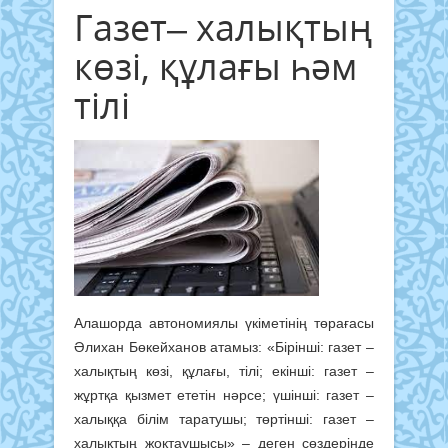
Газет– халықтың
көзі, құлағы һәм
тілі
Алашорда автономиялы үкіметінің төрағасы
Әлихан Бөкейханов атамыз: «Бірінші: газет –
халықтың көзі, құлағы, тілі; екінші: газет –
жұртқа қызмет ететін нәрсе; үшінші: газет –
халыққа білім таратушы; төртінші: газет –
халықтың жоқтаушысы» – деген сөздерінде