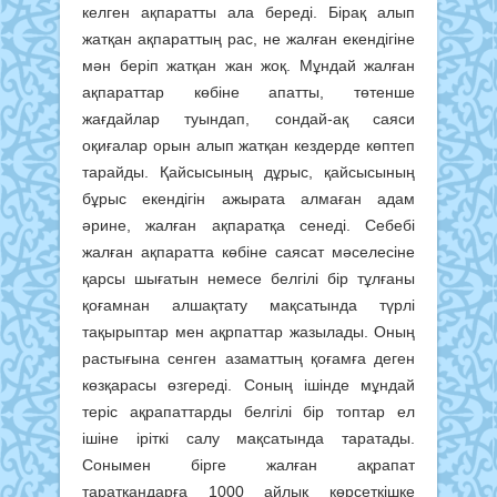
келген ақпаратты ала береді. Бірақ алып
жатқан ақпараттың рас, не жалған екендігіне
мән беріп жатқан жан жоқ. Мұндай жалған
ақпараттар көбіне апатты, төтенше
жағдайлар туындап, сондай-ақ саяси
оқиғалар орын алып жатқан кездерде көптеп
тарайды. Қайсысының дұрыс, қайсысының
бұрыс екендігін ажырата алмаған адам
әрине, жалған ақпаратқа сенеді. Себебі
жалған ақпаратта көбіне саясат мәселесіне
қарсы шығатын немесе белгілі бір тұлғаны
қоғамнан алшақтату мақсатында түрлі
тақырыптар мен ақрпаттар жазылады. Оның
растығына сенген азаматтың қоғамға деген
көзқарасы өзгереді. Соның ішінде мұндай
теріс ақрапаттарды белгілі бір топтар ел
ішіне іріткі салу мақсатында таратады.
Сонымен бірге жалған ақрапат
таратқандарға 1000 айлық көрсеткішке