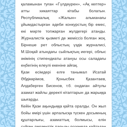
қаламынан туған «Гүлдәурен», «Ақ кептер»
атты хикаяттар кітабы болатын.
Республикалық «Жалын» альманағы
ұйымдастырған әдеби конкурстың бір емес,
екі мәрте топжарған жүлдегері атанды.
Журналистік қызметі де жеміссіз болған жоқ.
Бірнеше рет облыстың үздік журналисі,
М.Шоқай атындағы сыйлықтың иегері, облыс
әкімінің стипендиаты атануы осы саладағы
еңбегінің елеулі екеніне айғақ.
Қази есімдері елге танымал Исатай
Әбдікәрімов, Қонысбек Қазантаев,
Алдаберген Бисенов, т.б. ондаған айтулы
азамат жайлы деректі кітаптарын да жарыққа
шығарды.
Кейін Қази ақындыққа қайта оралды. Он жыл
бойы өмірі үшін арпалысқа түскен досымның
құштарлығы, азаматтық болмысы, елін
сүйген перзенттік парызы поэзияда қайтадан