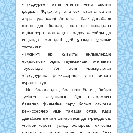
«Гүлдәурен» атты кітапты көзім шалып
қалды… Жұқалтаң ғана сол кітапты сатып
алуға тура келді. Авторы – Қази Данабаев
екен» деп бастап, одан әрі жинақтағы
әңгімелерге жан-жақты талдау жасайды да
соңында төмендегі дей ұтымды ұсыныс
тастайды:
«Түсінікті әрі қызықты әңгімелердің
әрқайсысын оқып, тауысқанша тағатыңыз
таусылады. Ал мені қызықтырған
«Гүлдәурен» режиссерлер үшін киноға
сұранып тұр.
…Иә, балалардың бал тілін білген, бабын
түсінген жазушының бұл шығармасы
балалар фильміне зәру болып отырған
режиссерлер үшін тамаша олжа. Қази
Данабаевтың қай шығармасы да экрандалса,
ұялмай көретін туынды болареді. Тек соны
көретін көз керек, режиссер керек. Осы