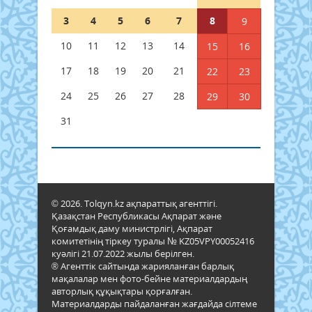
3
4
5
6
7
8
9
10
11
12
13
14
15
16
17
18
19
20
21
22
23
24
25
26
27
28
29
30
31
© 2026. Tolqyn.kz ақпараттық агенттігі.
Қазақстан Республикасы Ақпарат және
Қоғамдық даму министрлігі, Ақпарат
комитетінің тіркеу туралы № KZ05VPY00052416
куәлігі 21.07.2022 жылы берілген.
® Агенттік сайтында жарияланған барлық
мақалалар мен фото-бейне материалдардың
авторлық құқықтары қорғалған.
Материалдарды пайдаланған жағдайда сілтеме