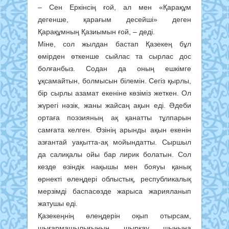
– Сен Еркінсің ғой, ал мен «Қарақұм
дегенше, қарағым десейші» деген
Қарақұмның Қазиымын ғой, – деді.
Міне, сол жылдан бастап Қазекең бұл
өмірден өткенше сыйлас та сырлас дос
болғанбыз. Содан да оның ешкімге
ұқсамайтын, болмысын білемін. Сегіз қырлы,
бір сырлы азамат екеніне көзіміз жеткен. Ол
жүрегі нәзік, жаны жайсаң ақын еді. Әдеби
ортаға поэзияның ақ қанатты тұлпарын
самғата келген. Өзінің арынды ақын екенін
азғантай уақытта-ақ мойындатты. Сыршыл
да салиқалы ойы бар лирик болатын. Сол
кезде өзіндік нақышы мен бояуы қанық
өрнекті өлеңдері облыстық, республикалық
мерзімді баспасөзде жарыса жарияланып
жатушы еді.
Қазекеңнің өлеңдерін оқып отырсам,
шығармашылығының шырқау шыңына