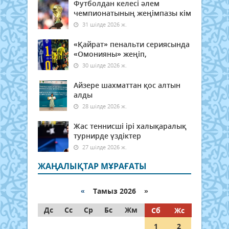
Футболдан келесі әлем
чемпионатының жеңімпазы кім
31 шілде 2026 ж.
«Қайрат» пенальти сериясында
«Омонияны» жеңіп,
30 шілде 2026 ж.
Айзере шахматтан қос алтын
алды
28 шілде 2026 ж.
Жас теннисші ірі халықаралық
турнирде үздіктер
27 шілде 2026 ж.
ЖАҢАЛЫҚТАР МҰРАҒАТЫ
«
Тамыз 2026 »
Дс
Сс
Ср
Бс
Жм
Сб
Жс
1
2