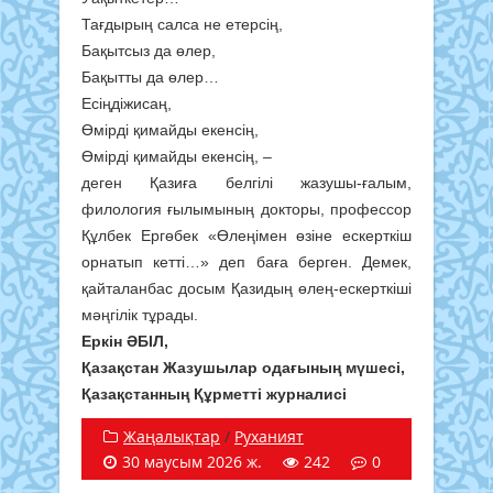
Тағдырың салса не етерсің,
Бақытсыз да өлер,
Бақытты да өлер…
Есіңдіжисаң,
Өмірді қимайды екенсің,
Өмірді қимайды екенсің, –
деген Қазиға белгілі жазушы-ғалым,
филология ғылымының докторы, профессор
Құлбек Ергөбек «Өлеңімен өзіне ескерткіш
орнатып кетті…» деп баға берген. Демек,
қайталанбас досым Қазидың өлең-ескерткіші
мәңгілік тұрады.
Еркін ӘБІЛ,
Қазақстан Жазушылар одағының мүшесі,
Қазақстанның Құрметті журналисі
Жаңалықтар
/
Руханият
30 маусым 2026 ж.
242
0