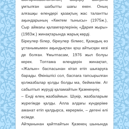
ұмтылған шабытты шағы екен. Оның
алғашқы өлеңдері қазақтың жас талантты
ақындарының «Көктем тынысы» (1975ж.),
Сыр аймағы қаламгерлерінің «Дария жыры»
(1983ж.) жинақтарында жарық көрді.
Біреулер білер, біреулер білмес, Қазидың өз
ұстанымымен ақындықтан қош айтысқан кезі
де болған. Ұмытпасам, 1976 жыл болуы
керек. Топтама өлеңдерін жинақтап,
«Жалын» баспасынан кітап етіп шығаруға
барады. Өкініштісі сол, баспаға тапсырылған
қолжазбалар қолды болды ма, беймәлім. Ат
сабылтып жүруді қаламайтын Қазекеңнің:
– Енді өлең жазбаймын. Шүкір, жазбаларым
жүрегімде қалды. Алла алдағы күндеріме
аманат етіп қалдырса, көрермін, – дегені әлі
есімде.
Айтқанынан қайтпайтын Қазекең шынында