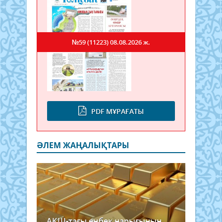
№59 (11223)
08.08.2026 ж.
PDF МҰРАҒАТЫ
ӘЛЕМ ЖАҢАЛЫҚТАРЫ
АҚШ-тағы еңбек нарығының