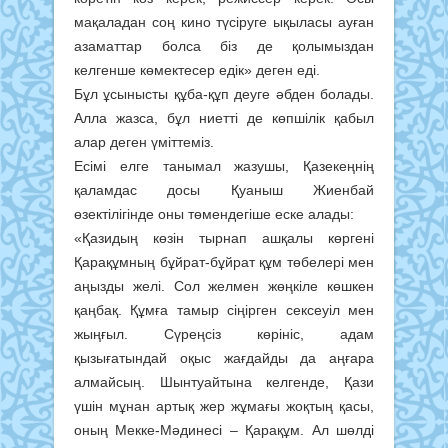
мақаладан соң кино түсіруге ықыласы ауған
азаматтар болса біз де қолымыздан
келгенше көмектесер едік» деген еді.
Бұл ұсынысты құба-құп деуге әбден болады.
Алла жазса, бұл ниетті де көпшілік қабыл
алар деген үміттеміз.
Есімі елге танымал жазушы, Қазекеңнің
қаламдас досы Қуаныш Жиенбай
өзектілігінде оны төмендегіше еске алады:
«Қазидың көзін тырнап ашқалы көргені
Қарақұмның бұйрат-бұйрат құм төбелері мен
аңызды желі. Сол желмен жөңкіле көшкен
қаңбақ. Құмға тамыр сіңірген сексеуіл мен
жыңғыл. Сүреңсіз көрініс, адам
қызығатындай оқыс жағдайды да аңғара
алмайсың. Шынтуайтына келгенде, Қази
үшін мұнан артық жер жұмағы жоқтың қасы,
оның Мекке-Мәдинесі – Қарақұм. Ал шөлді