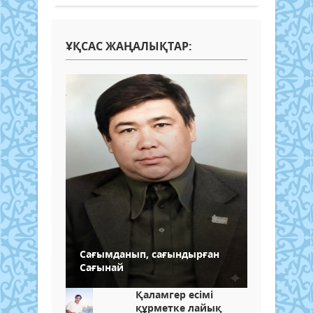
ҰҚСАС ЖАҢАЛЫҚТАР:
Сағымданып, сағындырған
Сағынай
Қаламгер есімі
құрметке лайық