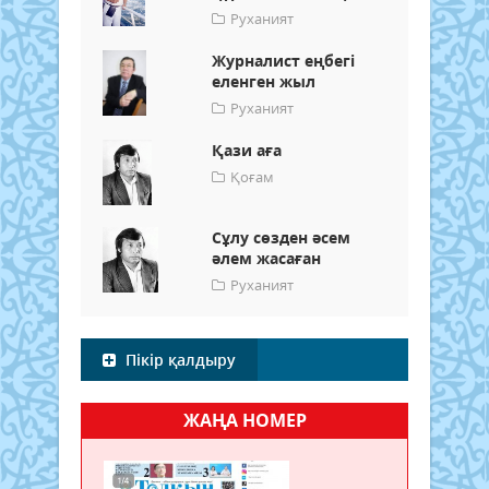
Руханият
Журналист еңбегі
еленген жыл
Руханият
Қази аға
Қоғам
Сұлу сөзден әсем
әлем жасаған
Руханият
Пікір қалдыру
ЖАҢА НОМЕР