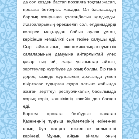
да сол кезден бастап поэзияға тоқтам жасап,
прозаға бетбұрыс жасады. Ол баспасөздің
барлық жанрында қолтаңбасын қалдырды.
Жазбаларының ерекшелігі сол, әлдекімдерді
көлгірси мақтаудан бойын аулақ ұстап,
керісінше кемшілікті сын тезіне салушы еді.
Сыр аймағының экономикалық-әлеуметтік
салаларының дамуына айтарлықтай үлес
қосар тың ой, жаңа ұсыныстар айтып,
зерттеулер жүргізуде де озық болды. Бір ғана
дерек, кезінде жұртшылық арасында үлкен
пікірталас тудырған «қара алтын» жайында
жазған зерттеуі республикалық басылымда
жарық көріп, көпшіліктің көкейін дөп басқан
еді.
Көркем прозаға бетбұрыс жасаған
Қазекеңнің тұңғыш әңгімелерінің өзінен-ақ
оның бұл жанрға тектен-тек келмегені
көрінеді. Мұның айқын айғағы оның