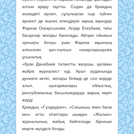
алтын арқау тартты. Содан да Қазидың
әсемдікті әрлеп, сұлулықтан сыр түйген
өрнекті де өшпес өлеңдерін ақиық ақындар
Фариза Оңғарсынова, Асқар Егеубаев, тағы
басқалар жоғары бағалады. Айтқан ойымыз
орнықты болуы үшін Фариза ақынның
алғысөзін қал-палсыз назарларыңызға
ұсыналық.
«Қази Данабаев талантты жазушы, қаламы
жүйрік журналист еді. Арал ауданында
дүниеге келіп, жоғары білімді де сол өңірде
алып, шығармалары облыстық,
республикалық басылымдарда жарық көріп
жүрді.
Қазидың «Гүлдәурен», «Сағыныш екен бала
кез» атты кітаптары шыққан. «Жалын»
журналының жабық бәйгесінде бірнеше
мәрте жүлделі болды.