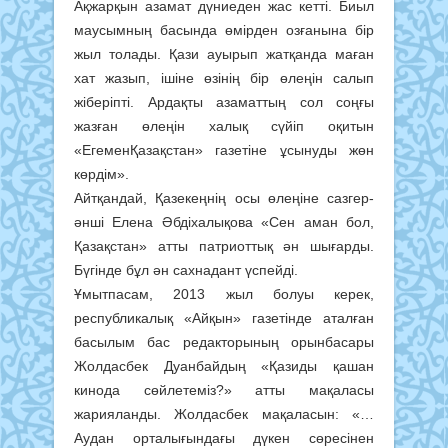
Ақжарқын азамат дүниеден жас кетті. Биыл
маусымның басында өмірден озғанына бір
жыл толады. Қази ауырып жатқанда маған
хат жазып, ішіне өзінің бір өлеңін салып
жіберіпті. Ардақты азаматтың сол соңғы
жазған өлеңін халық сүйіп оқитын
«ЕгеменҚазақстан» газетіне ұсынуды жөн
көрдім».
Айтқандай, Қазекеңнің осы өлеңіне сазгер-
әнші Елена Әбдіхалықова «Сен аман бол,
Қазақстан» атты патриоттық ән шығарды.
Бүгінде бұл ән сахнадант үспейді.
Ұмытпасам, 2013 жыл болуы керек,
республикалық «Айқын» газетінде аталған
басылым бас редакторының орынбасары
Жолдасбек Дуанбайдың «Қазиды қашан
кинода сөйлетеміз?» атты мақаласы
жарияланды. Жолдасбек мақаласын: «…
Аудан орталығындағы дүкен сөресінен