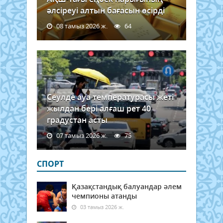
әлсіреуі алтын бағасын өсірді
08 тамыз 2026 ж.
64
Сеулде ауа температурасы жеті
жылдан бері алғаш рет 40
градустан асты
07 тамыз 2026 ж.
75
СПОРТ
Қазақстандық балуандар әлем
чемпионы атанды
03 тамыз 2026 ж.