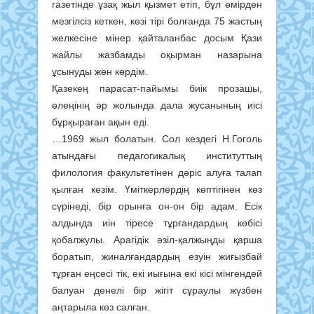
газетінде ұзақ жыл қызмет етіп, бұл өмірден
мезгілсіз кеткен, көзі тірі болғанда 75 жастың
желкесіне мінер қайталанбас досым Қази
жайлы жазбамды оқырман назарына
ұсынуды жөн көрдім.
Қазекең парасат-пайымы биік прозашы,
өлеңінің әр жолында дала жусанының иісі
бұрқыраған ақын еді.
…1969 жыл болатын. Сол кездегі Н.Гоголь
атындағы педагогикалық институттың
филология факультетінен дәріс алуға талап
қылған кезім. Үміткерлердің көптігінен көз
сүрінеді, бір орынға он-он бір адам. Есік
алдында иін тіресе тұрғандардың көбісі
қобалжулы. Арагідік әзіл-қалжыңды қарша
боратып, жиналғандардың езуін жиғызбай
тұрған еңсесі тік, екі иығына екі кісі мінгендей
балуан денелі бір жігіт сұраулы жүзбен
аңтарыла көз салған.