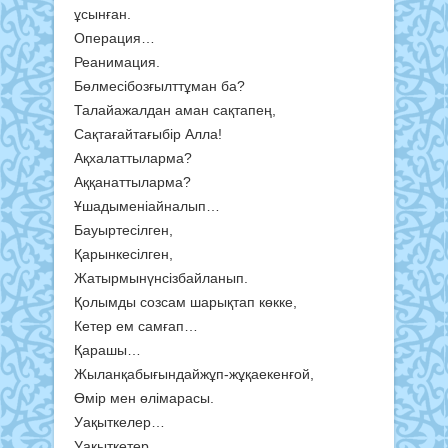
ұсынған.
Операция…
Реанимация.
Бөлмесібозғылттұман ба?
Талайажалдан аман сақтапең,
Сақтағайтағыбір Алла!
Ақхалаттыларма?
Аққанаттыларма?
Ұшадыменіайналып…
Бауыртесілген,
Қарынкесілген,
Жатырмынүнсізбайланып.
Қолымды созсам шарықтап көкке,
Кетер ем самғап…
Қарашы…
Жыланқабығындайжұп-жұқаекенғой,
Өмір мен өлімарасы.
Уақыткелер…
Уақыткетер…