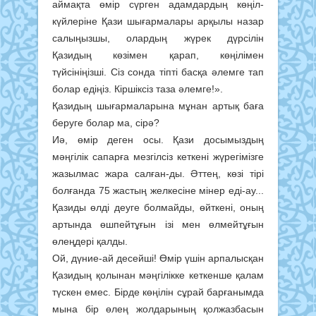
аймақта өмір сүрген адамдардың көңіл-
күйлеріне Қази шығармалары арқылы назар
салыңызшы, олардың жүрек дүрсілін
Қазидың көзімен қарап, көңілімен
түйсініңізші. Сіз сонда тіпті басқа әлемге тап
болар едіңіз. Кіршіксіз таза әлемге!».
Қазидың шығармаларына мұнан артық баға
беруге болар ма, сірә?
Иә, өмір деген осы. Қази досымыздың
мәңгілік сапарға мезгілсіз кеткені жүрегімізге
жазылмас жара салған-ды. Әттең, көзі тірі
болғанда 75 жастың желкесіне мінер еді-ау...
Қазиды өлді деуге болмайды, өйткені, оның
артында өшпейтұғын ізі мен өлмейтұғын
өлеңдері қалды.
Ой, дүние-ай десейші! Өмір үшін арпалысқан
Қазидың қолынан мәңгілікке кеткенше қалам
түскен емес. Бірде көңілін сұрай барғанымда
мына бір өлең жолдарының қолжазбасын