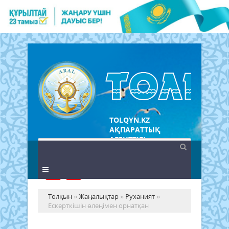
TOLQYN.KZ
АҚПАРАТТЫҚ
АГЕНТТІГІ
Толқын
»
Жаңалықтар
»
Руханият
»
Ескерткішін өлеңімен орнатқан