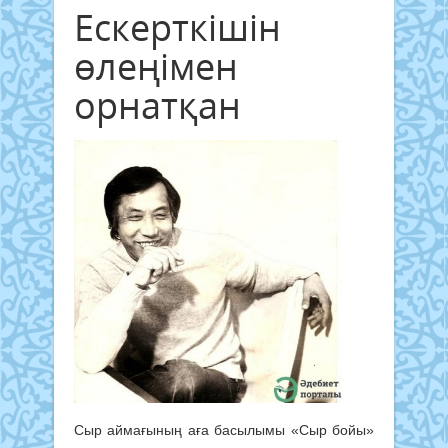
Ескерткішін
өлеңімен
орнатқан
Сыр аймағының аға басылымы «Сыр бойы»