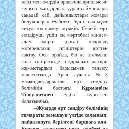
өлім мен өмірдің арасында арпалысып
жүрген жандардың құрал-саймандары
сақадай сай, дайындықтары жоғары
болуы керек. Әлбетте, бұл іс сәл мүлт
кетуді кешірмеуі мүмкін. Себебі, өрт
сөндіруші үшін ең мәртебелі міндет-
адам өмірін қорғап, олардың
материалдық игіліктерін өрттен
сақтау. Осы орайда, біз де аталмыш
сала төңірегінде атқарылып жатқан
жұмыстардың барысымен танысу
мақасытында Арал ауданы №3
мамандандырылған өрт сөндіру
бөлімінің бастығы
Құрманбек
Тілеулиевпен
сұқбат жүргізген
болатынбыз.
–Жуырда өрт сөндіру бөлімінің
ғимараты заманауи үлгіде салынып,
пайдалануға берілгені баршаға аян.
Ендеше, атауымен қоса, келбеті де