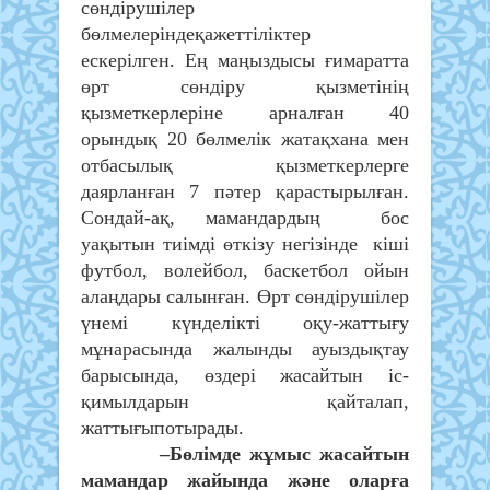
сөндірушілер
бөлмелеріндеқажеттіліктер
ескерілген. Ең маңыздысы ғимаратта
өрт сөндіру қызметінің
қызметкерлеріне арналған 40
орындық 20 бөлмелік жатақхана мен
отбасылық қызметкерлерге
даярланған 7 пәтер қарастырылған.
Сондай-ақ, мамандардың бос
уақытын тиімді өткізу негізінде кіші
футбол, волейбол, баскетбол ойын
алаңдары салынған. Өрт сөндірушілер
үнемі күнделікті оқу-жаттығу
мұнарасында жалынды ауыздықтау
барысында, өздері жасайтын іс-
қимылдарын қайталап,
жаттығыпотырады.
–Бөлімде жұмыс жасайтын
мамандар жайында және оларға