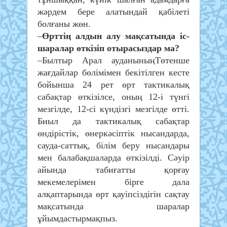
жәрдем бере алатындай қабілеті
болғаны жөн.
–
Өрттің алдын алу мақсатында іс-
шаралар өткізіп отырасыздар ма?
–Былтыр Арал ауданыныңТөтенше
жағдайлар бөлімімен бекітілген кесте
бойынша 24 рет өрт тактикалық
сабақтар өткізілсе, оның 12-і түнгі
мезгілде, 12-сі күндізгі мезгілде өтті.
Биыл да тактикалық сабақтар
өндірістік, өнеркәсіптік нысандарда,
сауда-саттық, білім беру нысандары
мен балабақшаларда өткізілді. Сәуір
айында табиғатты қорғау
мекемелерімен бірге дала
алқаптарында өрт қауіпсіздігін сақтау
мақсатында шаралар
ұйымдастырмақпыз.