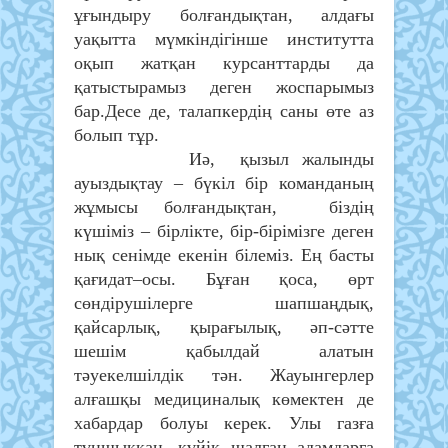
ұғындыру болғандықтан, алдағы
уақытта мүмкіндігінше институтта
оқып жатқан курсанттарды да
қатыстырамыз деген жоспарымыз
бар.Десе де, талапкердің саны өте аз
болып тұр.
Иә, қызыл жалынды
ауыздықтау – бүкіл бір команданың
жұмысы болғандықтан, біздің
күшіміз – бірлікте, бір-бірімізге деген
нық сенімде екенін білеміз. Ең басты
қағидат–осы. Бұған қоса, өрт
сөндірушілерге шапшаңдық,
қайсарлық, қырағылық, әп-сәтте
шешім қабылдай алатын
тәуекелшілдік тән. Жауынгерлер
алғашқы медициналық көмектен де
хабардар болуы керек. Улы газға
тұншыққан, күйік шалған адамдарға