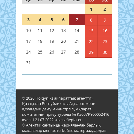
1
2
3
4
5
6
7
8
9
10
11
12
13
14
15
16
17
18
19
20
21
22
23
24
25
26
27
28
29
30
31
© 2026. Tolqyn.kz ақпараттық агенттігі.
Қазақстан Республикасы Ақпарат және
Қоғамдық даму министрлігі, Ақпарат
комитетінің тіркеу туралы № KZ05VPY00052416
куәлігі 21.07.2022 жылы берілген.
® Агенттік сайтында жарияланған барлық
мақалалар мен фото-бейне материалдардың