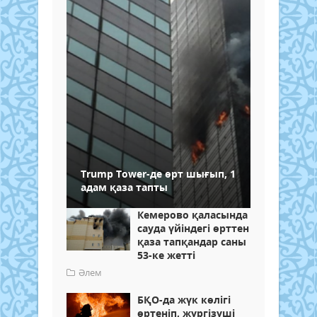
Trump Tower-де өрт шығып, 1
адам қаза тапты
Кемерово қаласында
сауда үйіндегі өрттен
қаза тапқандар саны
53-ке жетті
Әлем
БҚО-да жүк көлігі
өртеніп, жүргізуші