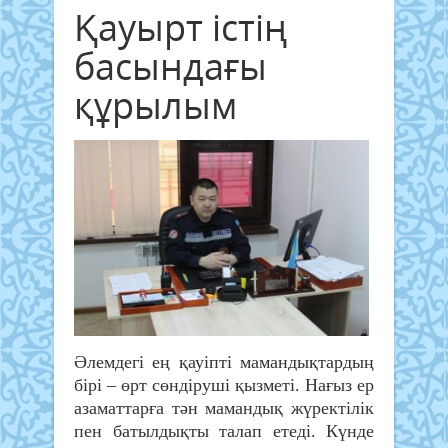
Қауырт істің
басындағы
құрылым
Әлемдегі ең қауіпті мамандықтардың
бірі – өрт сөндіруші қызметі. Нағыз ер
азаматтарға тән мамандық жүректілік
пен батылдықты талап етеді. Күнде