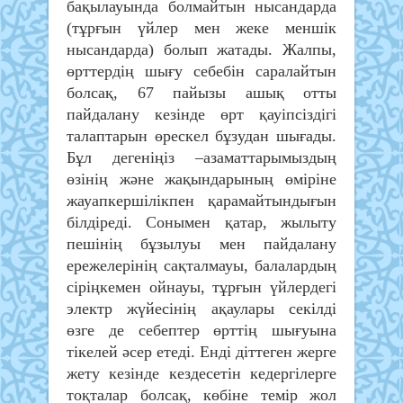
бақылауында болмайтын нысандарда
(тұрғын үйлер мен жеке меншік
нысандарда) болып жатады. Жалпы,
өрттердің шығу себебін саралайтын
болсақ, 67 пайызы ашық отты
пайдалану кезінде өрт қауіпсіздігі
талаптарын өрескел бұзудан шығады.
Бұл дегеніңіз –азаматтарымыздың
өзінің және жақындарының өміріне
жауапкершілікпен қарамайтындығын
білдіреді. Сонымен қатар, жылыту
пешінің бұзылуы мен пайдалану
ережелерінің сақталмауы, балалардың
сіріңкемен ойнауы, тұрғын үйлердегі
электр жүйесінің ақаулары секілді
өзге де себептер өрттің шығуына
тікелей әсер етеді. Енді діттеген жерге
жету кезінде кездесетін кедергілерге
тоқталар болсақ, көбіне темір жол