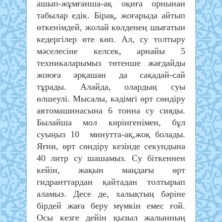
ашып-жұмғанша-ақ оқиға орнынан
табылар едік. Бірақ, жоғарыда айтып
өткенімдей, жолай көлденең шығатын
кедергілер өте көп. Ал, су толтыру
мәселесіне келсек, арнайы 5
техникаларымыз төтенше жағдайды
жоюға әрқашан да сақадай-сай
тұрады. Алайда, олардың суы
өлшеулі. Мысалы, кәдімгі өрт сөндіру
автомашинасына 6 тонна су сияды.
Былайша мол көрінгенімен, бұл
суыңыз 10 минутта-ақ,жоқ болады.
Яғни, өрт сөндіру кезінде секундына
40 литр су шашамыз. Су біткеннен
кейін, жақын маңдағы өрт
гидранттардан қайтадан толтырып
аламыз. Десе де, халықтың бәріне
бірдей жаға беру мүмкін емес ғой.
Осы кезге дейін қызыл жалынның