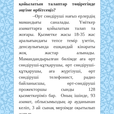
қойылатын талаптар төңірегінде
әңгіме өрбітсеңіз?
–Өрт сөндіруші нағыз ерлердің
мамандығы саналады. Үміткер
азаматтарға қойылатын талап та
жоғары. Қызметке жасы 18-35 жас
аралығындағы тепсе темір үзетін,
денсаулығында ешқандай кінәраты
жоқ жастар алынады.
Мамандандырылған бөлімде аға өрт
сөндіруші-құтқарушы, өрт сөндіруші-
құтқарушы, аға жүргізуші, өрт
сөндіруші телефонист, радио
байланысшы, өрт-сөндіруші
прожекторшы сынды 128
қызметкеріміз бар. Оның ішінде, 93
азамат, облысымыздың әр ауданынан
келіп, 3 ай сынақ мерзімде оқытылып
жатыр.