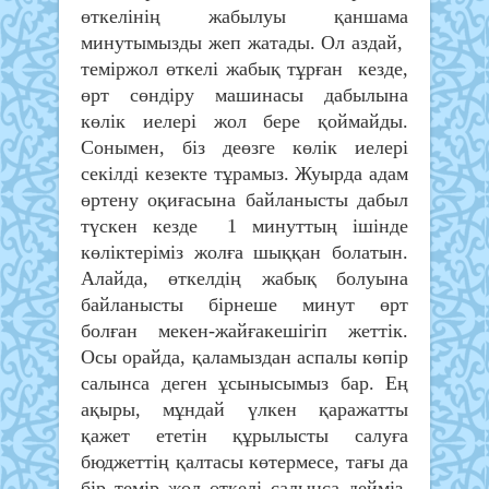
өткелінің жабылуы қаншама
минутымызды жеп жатады. Ол аздай,
теміржол өткелі жабық тұрған кезде,
өрт сөндіру машинасы дабылына
көлік иелері жол бере қоймайды.
Сонымен, біз деөзге көлік иелері
секілді кезекте тұрамыз. Жуырда адам
өртену оқиғасына байланысты дабыл
түскен кезде 1 минуттың ішінде
көліктеріміз жолға шыққан болатын.
Алайда, өткелдің жабық болуына
байланысты бірнеше минут өрт
болған мекен-жайғакешігіп жеттік.
Осы орайда, қаламыздан аспалы көпір
салынса деген ұсынысымыз бар. Ең
ақыры, мұндай үлкен қаражатты
қажет ететін құрылысты салуға
бюджеттің қалтасы көтермесе, тағы да
бір темір жол өткелі салынса дейміз.