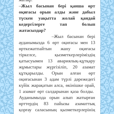
–
Жыл басынан бері қанша өрт
оқиғасы орын алды және
дабыл
түскен уақытта жолай қандай
кедергілерге тап болып
жатасыздар?
–Жыл басынан бері
ауданымызда 6 өрт оқиғасы мен 13
өрткежатпайтын жану оқиғасы
тіркелсе, қызметкерлеріміздің
қатысуымен 13 авариялық-құтқару
жұмыстары жүргізіліп, 20 азамат
құтқарылды. Орын алған өрт
оқиғасынан 3 адам түрлі дәрежедегі
күйік жарақатын алса, өкінішке орай,
1 азамат өрт салдарынан қаза болды.
Ауданымызда орын алып жатырған
өрттердің 83 пайызы азаматтық
қорғау саласының қызметкерлерінің