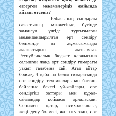
өзгерген мекемелеріңіз жайында
айтып өтсеңіз?
–
Елбасының сындарлы
саясатының нәтижесінде, бүгінде
заманауи үлгіде тұрғызылған
мамандандырылған өрт сөндіру
бөлімінде өз жұмысымызды
жалғастырып жатырмыз.
Республикалық бюджет қаржысына
салынған жаңа өрт сөндіру ғимараты
уақыт талабына сай. Атап айтар
болсақ, 4 қабатты бөлім ғимаратында
өрт сөндіру техникаларынан бастап,
байланыс бекеті үй-жайлары, өрт
сөндіргіш заттары мен құрал-
саймандар қоймасы орналасқан.
Сонымен қатар, психологиялық
жеңілдену бөлмесі, жаттығу залы, өрт