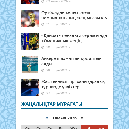
03 тамыз 2026 ж.
Футболдан келесі әлем
чемпионатының жеңімпазы кім
31 шілде 2026 ж.
«Қайрат» пенальти сериясында
«Омонияны» жеңіп,
30 шілде 2026 ж.
Айзере шахматтан қос алтын
алды
28 шілде 2026 ж.
Жас теннисші ірі халықаралық
турнирде үздіктер
27 шілде 2026 ж.
ЖАҢАЛЫҚТАР МҰРАҒАТЫ
«
Тамыз 2026 »
Дс
Сс
Ср
Бс
Жм
Сб
Жс