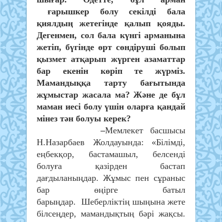
ғарышкер болу секілді бала
қиялдың жетегінде қалып қояды.
Дегенмен, сол бала күнгі арманына
жетіп, бүгінде өрт сөндіруші болып
қызмет атқарып жүрген азаматтар
бар екенін көріп те жүрміз.
Мамандыққа тарту бағытында
жұмыстар жасала ма? Және де бұл
маман иесі болу үшін оларға қандай
мінез тән болуы керек?
–
Мемлекет басшысы
Н.Назарбаев Жолдауында: «Білімді,
еңбекқор, бастамашыл, белсенді
болуға қазірден бастап
дағдыланыңдар. Жұмыс пен сұраныс
бар өңірге батыл
барыңдар. Шеберліктің шыңына жете
білсеңдер, мамандықтың бәрі жақсы.