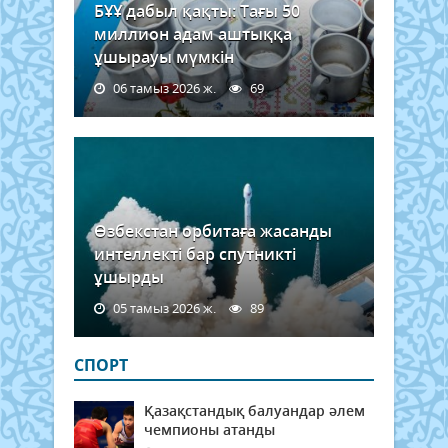
БҰҰ дабыл қақты: Тағы 50
миллион адам аштыққа
ұшырауы мүмкін
06 тамыз 2026 ж.
69
Өзбекстан орбитаға жасанды
интеллекті бар спутникті
ұшырды
05 тамыз 2026 ж.
89
СПОРТ
Қазақстандық балуандар әлем
чемпионы атанды