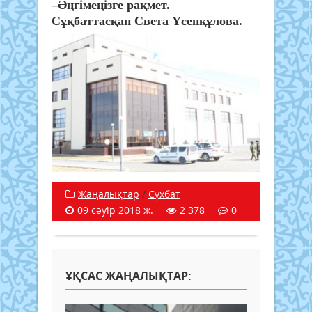
–Әңгімеңізге рақмет.
Сұқбаттасқан Света Үсенқұлова.
Жаңалықтар
/
Сұхбат
09 сәуір 2018 ж.
2 378
0
ҰҚСАС ЖАҢАЛЫҚТАР: