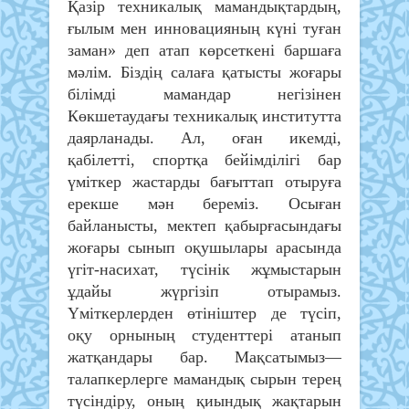
Қазір техникалық мамандықтардың,
ғылым мен инновацияның күні туған
заман» деп атап көрсеткені баршаға
мәлім. Біздің салаға қатысты жоғары
білімді мамандар негізінен
Көкшетаудағы техникалық институтта
даярланады. Ал, оған икемді,
қабілетті, спортқа бейімділігі бар
үміткер жастарды бағыттап отыруға
ерекше мән береміз. Осыған
байланысты, мектеп қабырғасындағы
жоғары сынып оқушылары арасында
үгіт-насихат, түсінік жұмыстарын
ұдайы жүргізіп отырамыз.
Үміткерлерден өтініштер де түсіп,
оқу орнының студенттері атанып
жатқандары бар. Мақсатымыз—
талапкерлерге мамандық сырын терең
түсіндіру, оның қиындық жақтарын