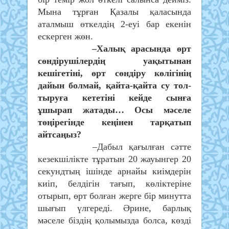
Мына тұрған Қазалы қаласында
аталмыш өткелдің 2-еуі бар екенін
ескерген жөн.
–Халық арасында өрт
сөндірушілердің уақы­тынан
кешігетіні, өрт сөндіру көлігінің
дайын болмай, қайта-қайта су тол­
тыруға кететіні кейде сынға
ұшырап жатады… Осы мәселе
төңірегінде кеңінен тарқатып
айтсаңыз?
–Дабыл қағылған сәтте
кезекшілікте тұратын 20 жауынгер 20
секундтың ішінде арнайы киімдерін
киіп, белдігін тағып, көліктеріне
отырып, өрт болған жерге бір минутта
шығып үлгереді. Әрине, барлық
мәселе біздің қолымызда болса, көзді