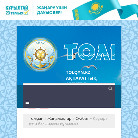
TOLQYN.KZ
АҚПАРАТТЫҚ
АГЕНТТІГІ
Толқын
»
Жаңалықтар
»
Сұхбат
» Қауырт
істің басындағы құрылым