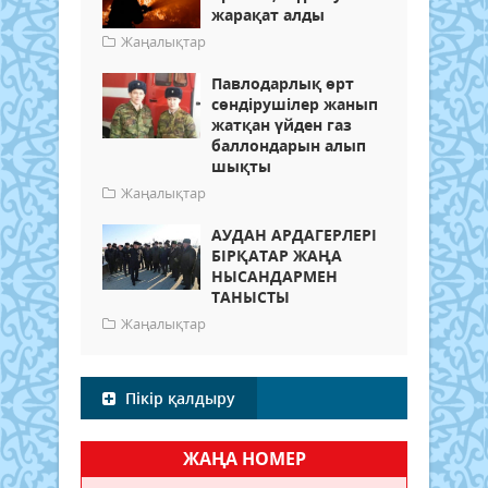
жарақат алды
Жаңалықтар
Павлодарлық өрт
сөндірушілер жанып
жатқан үйден газ
баллондарын алып
шықты
Жаңалықтар
АУДАН АРДАГЕРЛЕРІ
БІРҚАТАР ЖАҢА
НЫСАНДАРМЕН
ТАНЫСТЫ
Жаңалықтар
Пікір қалдыру
ЖАҢА НОМЕР