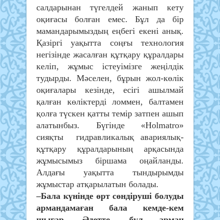
салдарынан түгелдей жанып кету
оқиғасы болған емес. Бұл да бір
мамандарымыздың еңбегі екені анық.
Қазіргі уақытта соңғы технология
негізінде жасалған құтқару құралдары
келіп, жұмыс істеуімізге жеңілдік
тудырды. Мәселен, бұрын жол-көлік
оқиғалары кезінде, есігі ашылмай
қалған көліктерді ломмен, балтамен
қолға түскен қатты темір затпен ашып
алатынбыз. Бүгінде «Holmatro»
сияқты гидравликалық авариялық-
құтқару құралдарының арқасында
жұмысымыз біршама оңайланды.
Алдағы уақытта тындырымды
жұмыстар атқарылатын болады.
–Бала күнінде өрт сөндіруші болуды
армандамаған бала кемде-кем
шығар. Әдетте, бұл арман