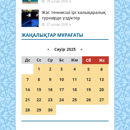
28 шілде 2026 ж.
Жас теннисші ірі халықаралық
турнирде үздіктер
27 шілде 2026 ж.
ЖАҢАЛЫҚТАР МҰРАҒАТЫ
«
Сәуір 2025
»
Дс
Сс
Ср
Бс
Жм
Сб
Жс
1
2
3
4
5
6
7
8
9
10
11
12
13
14
15
16
17
18
19
20
21
22
23
24
25
26
27
28
29
30