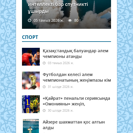
интеллекті бар спутникті
ұшырды
05 тамыз 2026 ж.
80
СПОРТ
Қазақстандық балуандар әлем
чемпионы атанды
03 тамыз 2026 ж.
Футболдан келесі әлем
чемпионатының жеңімпазы кім
31 шілде 2026 ж.
«Қайрат» пенальти сериясында
«Омонияны» жеңіп,
30 шілде 2026 ж.
Айзере шахматтан қос алтын
алды