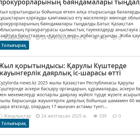
прокурорларының баяндамалары тыңда
Жыл қорытындысы бойынша өткен алқа отырысында балалард
құқықтарын қорғауды қамтамасыз ету мәселелері жөнінде облы
прокурорларының баяндамалары тыңдалды.Батыс Қазақстан
облысының прокуратурасы қылмыстық тәуекелдерді анықтауға
азайтуға бағытталған «Қауіпсіз өңір» жобасын ұсынды. Жоба қауіп
Жаңалықтар
24 желтоқсан 2025 ж.
343
0
Толығырақ
Жыл қорытындысы: Қарулы Күштерде
жауынгерлік даярлық іс-шарасы өтті
Kyzylorda-news.kz 2025 жылы Қазақстан Республикасы Қарулы
Күштерінде әскери басқару органдарын, құрамаларды, әскери б
мен мекемелерді жоспарлы даярлау жүйелі түрде жүзеге асырыл
жылы барысында жауынгерлік даярлық бойынша шамамен 60 мы
шара өткізілді, олардың 17 мыңнан астамы түнгі...
Жаңалықтар
24 желтоқсан 2025 ж.
339
0
Толығырақ