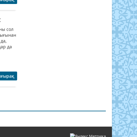
с
аны сол
здығынан
да,
дар да
ығырақ