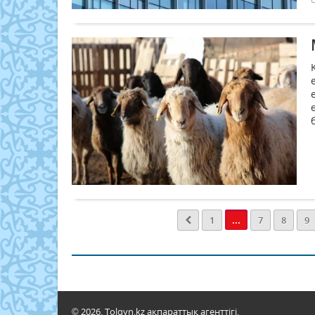
...
1
7
8
9
© 2026. Tolqyn.kz ақпараттық агенттігі.