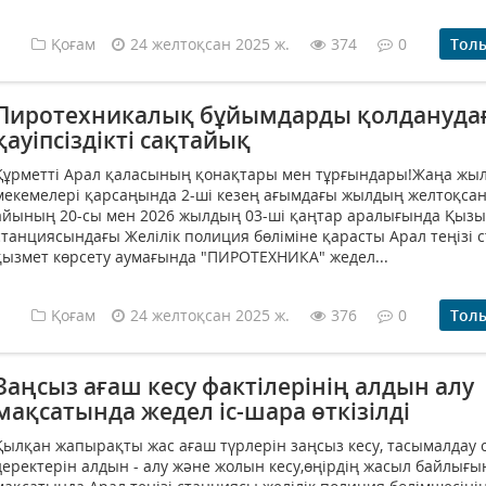
Қоғам
24 желтоқсан 2025 ж.
374
0
Тол
Пиротехникалық бұйымдарды қолдануда
қауіпсіздікті сақтайық
Құрметті Арал қаласының қонақтары мен тұрғындары!Жаңа жы
мекемелері қарсаңында 2-ші кезең ағымдағы жылдың желтоқса
айының 20-сы мен 2026 жылдың 03-ші қаңтар аралығында Қыз
станциясындағы Желілік полиция бөліміне қарасты Арал теңізі 
қызмет көрсету аумағында "ПИРОТЕХНИКА" жедел...
Қоғам
24 желтоқсан 2025 ж.
376
0
Тол
Заңсыз ағаш кесу фактілерінің алдын алу
мақсатында жедел іс-шара өткізілді
Қылқан жапырақты жас ағаш түрлерін заңсыз кесу, тасымалдау 
деректерін алдын - алу және жолын кесу,өңірдің жасыл байлығы