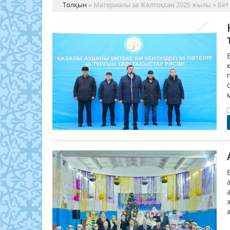
Толқын
» Материалы за Желтоқсан 2025 жылы » Бет