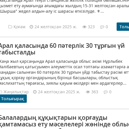
мақсатында Арал теңізі станциясы желілік полиция бөлімшесіні
қызмет ету аумағында ағымдағы жылдың 15-31 желтоқсан арал
"Шырша" жедел алдын-алу іс шарасы өткізілуде. ⚜️...
Қоғам
24 желтоқсан 2025 ж.
323
0
Тол
Арал қаласында 60 пәтерлік 30 тұрғын үй
табысталды
Жаңа жыл қарсаңында Арал қаласында облыс әкімі Нұрлыбек
Нәлібаевтың қатысуымен әлеуметтік осал топтағы азаматтарға 
жаңадан салынған 60 пәтерлік 30 тұрғын үйді табыстау рәсімі өтт
құқық қорғау органдарының бірінші басшылары, облыстық
мәслихаттың төрағасы, зиялы қауым өкілдері мен ардагерлер...
Жаңалықтар
24 желтоқсан 2025 ж.
363
0
Толығырақ
Балалардың құқықтарын қорғауды
қамтамасыз ету мәселелері жөнінде облы