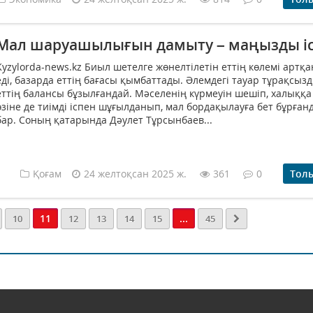
Мал шаруашылығын дамыту – маңызды і
Kyzylorda-news.kz Биыл шетелге жөнелтілетін еттің көлемі артқ
еді, базарда еттің бағасы қымбаттады. Әлемдегі тауар тұрақсы
еттің балансы бұзылғандай. Мәселенің күрмеуін шешіп, халыққа 
өзіне де тиімді іспен шұғылданып, мал бордақылауға бет бұрған
бар. Соның қатарында Дәулет Тұрсынбаев...
Қоғам
24 желтоқсан 2025 ж.
361
0
Тол
11
...
10
12
13
14
15
45