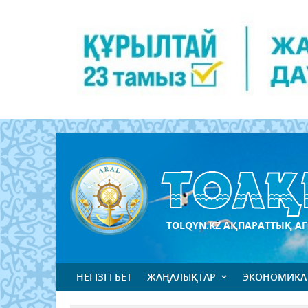
TOLQYN.KZ АҚПАРАТТЫҚ АГ
НЕГІЗГІ БЕТ
ЖАҢАЛЫҚТАР
ЭКОНОМИКА