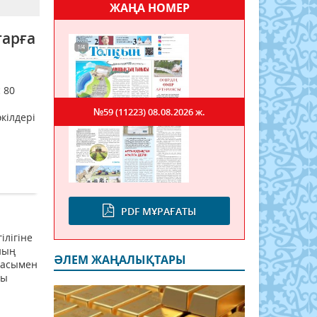
ЖАҢА НОМЕР
тарға
 80
№59 (11223)
08.08.2026 ж.
кілдері
PDF МҰРАҒАТЫ
ілігіне
ның
ӘЛЕМ ЖАҢАЛЫҚТАРЫ
масымен
сы