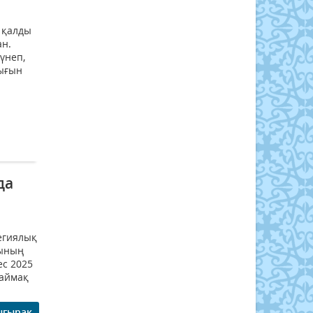
н қалды
ан.
үнеп,
иығын
да
егиялық
сының
с 2025
(аймақ
ығырақ