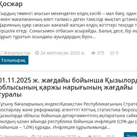
Қосжар
Сырдың төменгі ағысын мекендеген елдің кәсібі – мал бағу, ода
«өзен жағалағанның өзегі талмас» деген тәмсілді мықтап ұстанғ
Дарияның құяр сағасын жағалай жатқан елдің жігіттері теңізде т
тіршілік етеді. Сонысымен отбасын асырайды. Балық десе, бір 
бұрып тұратын осындағы ауылдардың бірін...
Жаңалықтар
24 желтоқсан 2025 ж.
375
0
Толығырақ
01.11.2025 ж. жағдайы бойынша Қызылор
облысының қаржы нарығының жағдайы
туралы
Тұтыну бағаларының индексіҚазақстан Республикасының Страт
жоспарлау және реформалар агенттігі Ұлттық статистика бюро
Қызылорда облысы бойынша департаментінің ақпаратына сәйке
жылдың қазан айында республика бойынша инфляция 0,5%-ды 
бойынша – 1,0%) құрады. Инфляция құрылымында...
Экономика
24 желтоқсан 2025 ж.
814
0
Тол