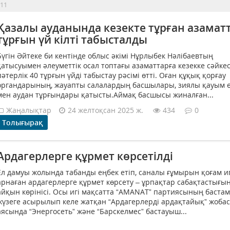
 11
Қазалы ауданында кезекте тұрған азамат
тұрғын үй кілті табысталды
Бүгін Әйтеке би кентінде облыс әкімі Нұрлыбек Нәлібаевтың
қатысуымен әлеуметтік осал топтағы азаматтарға кезекке сәйкес
пәтерлік 40 тұрғын үйді табыстау рәсімі өтті. Оған құқық қорғау
органдарының, жауапты салалардың басшылары, зиялы қауым ө
мен аудан тұрғындары қатысты.Аймақ басшысы жиналған...
Жаңалықтар
24 желтоқсан 2025 ж.
434
0
Толығырақ
Ардагерлерге құрмет көрсетілді
Ел дамуы жолында табанды еңбек етіп, саналы ғұмырын қоғам иг
арнаған ардагерлерге құрмет көрсету – ұрпақтар сабақтастығы
айқын көрінісі. Осы игі мақсатта “AMANAT” партиясының баста
жүзеге асырылып келе жатқан “Ардагерлерді ардақтайық” жоба
аясында “Энергосеть” және “Барскелмес” бастауыш...