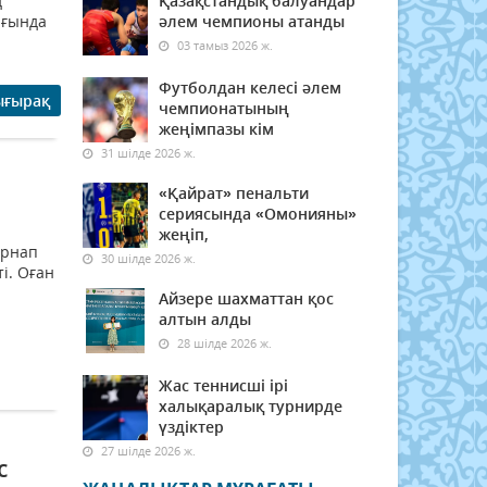
ң
Қазақстандық балуандар
ығында
әлем чемпионы атанды
03 тамыз 2026 ж.
Футболдан келесі әлем
ығырақ
чемпионатының
жеңімпазы кім
31 шілде 2026 ж.
«Қайрат» пенальти
сериясында «Омонияны»
жеңіп,
арнап
30 шілде 2026 ж.
і. Оған
Айзере шахматтан қос
алтын алды
28 шілде 2026 ж.
Жас теннисші ірі
халықаралық турнирде
үздіктер
27 шілде 2026 ж.
с