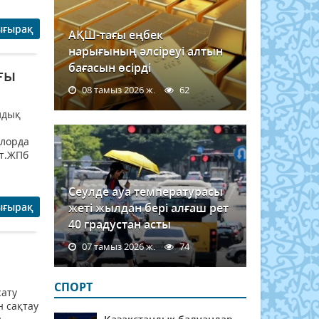
ығырақ
АҚШ-тағы еңбек
нарығының әлсіреуі алтын
бағасын өсірді
ғы
08 тамыз 2026 ж.
62
лдық
н
ылорда
ст.ЖПб
Сеулде ауа температурасы
ығырақ
жеті жылдан бері алғаш рет
40 градустан асты
07 тамыз 2026 ж.
74
СПОРТ
сату
н сақтау