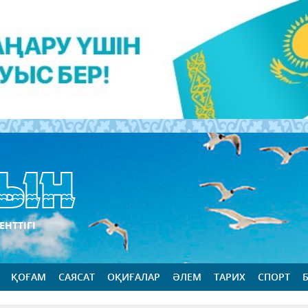
ЕНТТІГІ
ҚОҒАМ
САЯСАТ
ОҚИҒАЛАР
ӘЛЕМ
ТАРИХ
СПОРТ