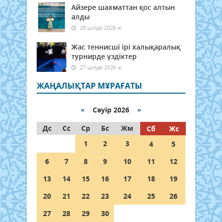
Айзере шахматтан қос алтын
алды
28 шілде 2026 ж.
Жас теннисші ірі халықаралық
турнирде үздіктер
27 шілде 2026 ж.
ЖАҢАЛЫҚТАР МҰРАҒАТЫ
«
Сәуір 2026
»
Дс
Сс
Ср
Бс
Жм
Сб
Жс
1
2
3
4
5
6
7
8
9
10
11
12
13
14
15
16
17
18
19
20
21
22
23
24
25
26
27
28
29
30