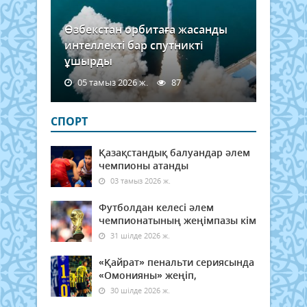
Өзбекстан орбитаға жасанды
интеллекті бар спутникті
ұшырды
05 тамыз 2026 ж.
87
СПОРТ
Қазақстандық балуандар әлем
чемпионы атанды
03 тамыз 2026 ж.
Футболдан келесі әлем
чемпионатының жеңімпазы кім
31 шілде 2026 ж.
«Қайрат» пенальти сериясында
«Омонияны» жеңіп,
30 шілде 2026 ж.