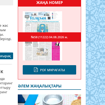
ЖАҢА НОМЕР
е жас
ылым
ды.
№58 (11222)
04.08.2026 ж.
ерілді.
ығырақ
PDF МҰРАҒАТЫ
ік
нда
ниторинг
ӘЛЕМ ЖАҢАЛЫҚТАРЫ
арттыру
оринг