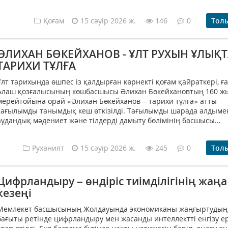
Қоғам
15 сәуір 2026 ж.
146
0
Тол
ӘЛИХАН БӨКЕЙХАНОВ - ҰЛТ РУХЫН ҰЛЫҚ
ТАРИХИ ТҰЛҒА
Ұлт тарихында өшпес із қалдырған көрнекті қоғам қайраткері, ғ
Алаш қозғалысының көшбасшысы Әлихан Бөкейхановтың 160 ж
мерейтойына орай «Әлихан Бөкейханов – тарихи тұлға» атты
тағылымды танымдық кеш өткізілді. Тағылымды шарада алдыме
аудандық мәдениет және тілдерді дамыту бөлімінің басшысы...
Руханият
15 сәуір 2026 ж.
245
0
Тол
Цифрландыру – өндіріс тиімділігінің жаңа
кезеңі
Мемлекет басшысының Жолдауында экономиканы жаңғыртудың
бағыты ретінде цифрландыру мен жасанды интеллектті енгізу е