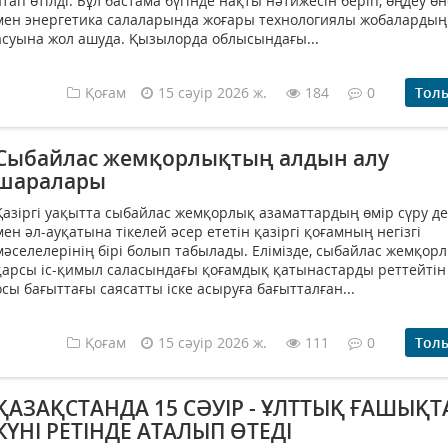
атап өтілді. Бұл бастама бүгінде нақты нәтижесін беріп, өңдеу өн
мен энергетика салаларында жоғары технологиялы жобалардың
асуына жол ашуда. Қызылорда облысындағы...
Қоғам
15 сәуір 2026 ж.
184
0
Тол
Сыбайлас жемқорлықтың алдын алу
шаралары
Қазіргі уақытта сыбайлас жемқорлық азаматтардың өмір сүру де
мен әл-ауқатына тікелей әсер ететін қазіргі қоғамның негізгі
мәселелерінің бірі болып табылады. Елімізде, сыбайлас жемқор
қарсы іс-қимыл саласындағы қоғамдық қатынастарды реттейтін
осы бағыттағы саясатты іске асыруға бағытталған...
Қоғам
15 сәуір 2026 ж.
111
0
Тол
ҚАЗАҚСТАНДА 15 СӘУІР - ҰЛТТЫҚ ҒАШЫҚТ
КҮНІ РЕТІНДЕ АТАЛЫП ӨТЕДІ