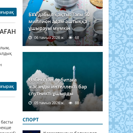
ығырақ
БҰҰ дабыл қақты: Тағы 50
миллион адам аштыққа
ұшырауы мүмкін
ТАҒАН
06 тамыз 2026 ж.
68
алым,
ылдық
н
Өзбекстан орбитаға
ығырақ
жасанды интеллекті бар
спутникті ұшырды
05 тамыз 2026 ж.
88
СПОРТ
 басты
рекше