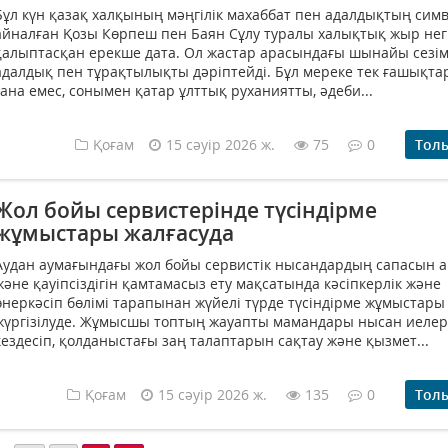
Бұл күн қазақ халқының мәңгілік махаббат пен адалдықтың сим
айналған Қозы Көрпеш пен Баян Сұлу туралы халықтық жыр нег
қалыптасқан ерекше дата. Ол жастар арасындағы шынайы сезім
адалдық пен тұрақтылықты дәріптейді. Бұл мереке тек ғашықтар
ғана емес, сонымен қатар ұлттық руханиятты, әдеби...
Қоғам
15 сәуір 2026 ж.
75
0
Тол
Жол бойы сервистерінде түсіндірме
жұмыстары жалғасуда
Аудан аумағындағы жол бойы сервистік нысандардың сапасын 
және қауіпсіздігін қамтамасыз ету мақсатында кәсіпкерлік және
өнеркәсіп бөлімі тарапынан жүйелі түрде түсіндірме жұмыстары
жүргізілуде. Жұмысшы топтың жауапты мамандары нысан иелер
кездесіп, қолданыстағы заң талаптарын сақтау және қызмет...
Қоғам
15 сәуір 2026 ж.
135
0
Тол