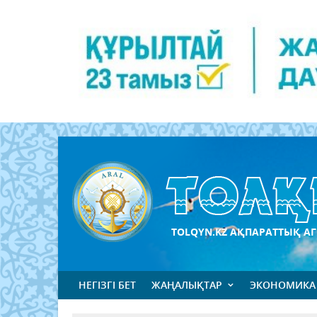
TOLQYN.KZ АҚПАРАТТЫҚ АГ
НЕГІЗГІ БЕТ
ЖАҢАЛЫҚТАР
ЭКОНОМИКА