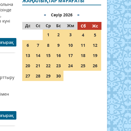
ЖАҢАЛЫҚТАР МҰРАҒАТЫ
волына
ізінде
«
Сәуір 2026
»
,
 күні
Дс
Сс
Ср
Бс
Жм
Сб
Жс
1
2
3
4
5
ығырақ
6
7
8
9
10
11
12
13
14
15
16
17
18
19
20
21
22
23
24
25
26
27
28
29
30
арттыру
імен
ығырақ