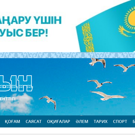
ЕНТТІГІ
ҚОҒАМ
САЯСАТ
ОҚИҒАЛАР
ӘЛЕМ
ТАРИХ
СПОРТ