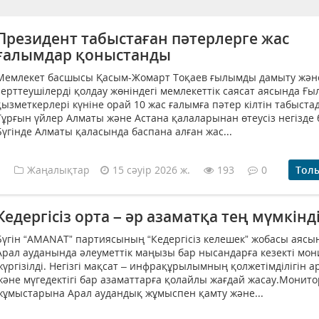
Президент табыстаған пәтерлерге жас
ғалымдар қоныстанды
Мемлекет басшысы Қасым-Жомарт Тоқаев ғылымды дамыту жән
зерттеушілерді қолдау жөніндегі мемлекеттік саясат аясында Ғ
қызметкерлері күніне орай 10 жас ғалымға пәтер кілтін табыста
Тұрғын үйлер Алматы және Астана қалаларынан өтеусіз негізде б
Бүгінде Алматы қаласында баспана алған жас...
Жаңалықтар
15 сәуір 2026 ж.
193
0
Тол
Кедергісіз орта – әр азаматқа тең мүмкінд
Бүгін “AMANAT” партиясының “Кедергісіз келешек” жобасы аясы
Арал ауданында әлеуметтік маңызы бар нысандарға кезекті мо
жүргізілді. Негізгі мақсат – инфрақұрылымның қолжетімділігін 
және мүгедектігі бар азаматтарға қолайлы жағдай жасау.Монит
жұмыстарына Арал аудандық жұмыспен қамту және...