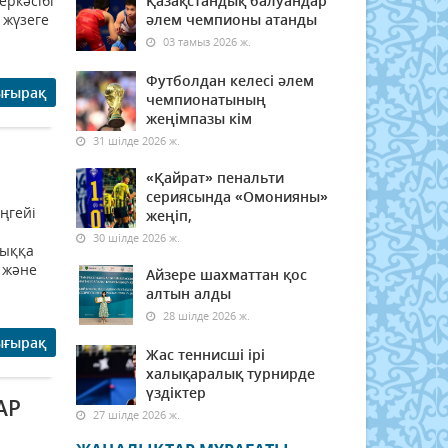
еркәсібі
Қазақстандық балуандар
 жүзеге
әлем чемпионы атанды
03 тамыз 2026 ж.
Футболдан келесі әлем
ығырақ
чемпионатының
жеңімпазы кім
31 шілде 2026 ж.
«Қайрат» пенальти
сериясында «Омонияны»
ңгейі
жеңіп,
30 шілде 2026 ж.
лыққа
 және
Айзере шахматтан қос
алтын алды
28 шілде 2026 ж.
ығырақ
Жас теннисші ірі
халықаралық турнирде
үздіктер
АР
27 шілде 2026 ж.