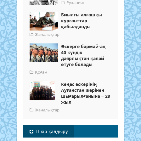
Руханият
Биылғы алғашқы
курсанттар
қабылданды
Жаңалықтар
Әскерге бармай-ақ
40 күндік
даярлықтан қалай
өтуге болады
Қоғам
Кеңес әскерінің
Ауғанстан жерінен
шығарылғанына – 29
жыл
Жаңалықтар
Пікір қалдыру