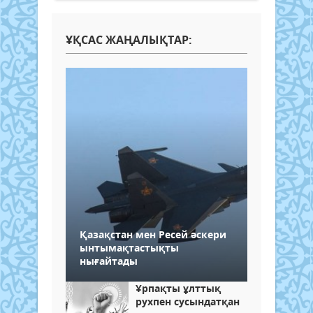
ҰҚСАС ЖАҢАЛЫҚТАР:
Қазақстан мен Ресей әскери
ынтымақтастықты
нығайтады
Ұрпақты ұлттық
рухпен сусындатқан