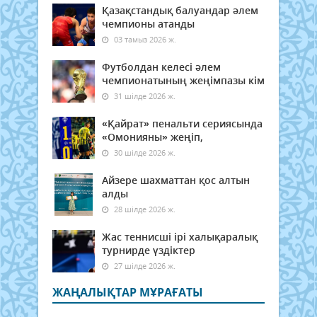
Қазақстандық балуандар әлем
чемпионы атанды
03 тамыз 2026 ж.
Футболдан келесі әлем
чемпионатының жеңімпазы кім
31 шілде 2026 ж.
«Қайрат» пенальти сериясында
«Омонияны» жеңіп,
30 шілде 2026 ж.
Айзере шахматтан қос алтын
алды
28 шілде 2026 ж.
Жас теннисші ірі халықаралық
турнирде үздіктер
27 шілде 2026 ж.
ЖАҢАЛЫҚТАР МҰРАҒАТЫ