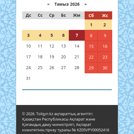
«
Тамыз 2026 »
Дс
Сс
Ср
Бс
Жм
Сб
Жс
1
2
3
4
5
6
7
8
9
10
11
12
13
14
15
16
17
18
19
20
21
22
23
24
25
26
27
28
29
30
31
© 2026. Tolqyn.kz ақпараттық агенттігі.
Қазақстан Республикасы Ақпарат және
Қоғамдық даму министрлігі, Ақпарат
комитетінің тіркеу туралы № KZ05VPY00052416