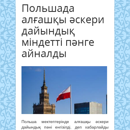
Польшада
алғашқы әскери
дайындық
міндетті пәнге
айналды
Польша мектептерінде алғашқы әскери
дайындық пәні енгізілді, деп хабарлайды