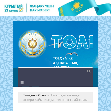
TOLQYN.KZ
АҚПАРАТТЫҚ
АГЕНТТІГІ
Толқын
»
Әлем
» Польшада алғашқы
әскери дайындық міндетті пәнге айналды