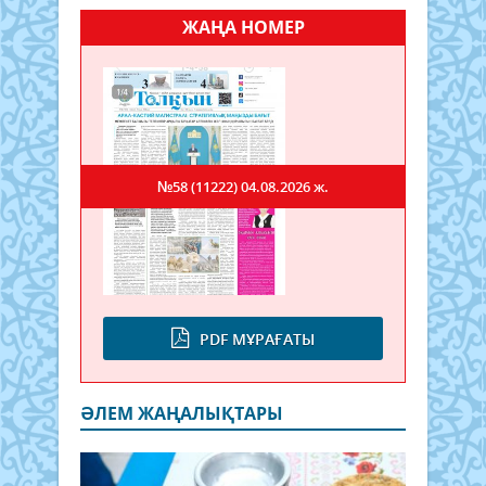
ЖАҢА НОМЕР
№58 (11222)
04.08.2026 ж.
PDF МҰРАҒАТЫ
ӘЛЕМ ЖАҢАЛЫҚТАРЫ