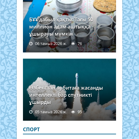
БҰҰ дабыл қақты: Тағы 50
миллион адам аштыққа
ұшырауы мүмкін
06 тамыз 2026 ж.
76
Өзбекстан орбитаға жасанды
интеллекті бар спутникті
ұшырды
05 тамыз 2026 ж.
95
СПОРТ