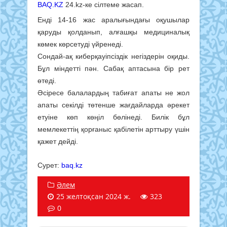
BAQ.KZ
24.kz-ке сілтеме жасап.
Енді 14-16 жас аралығындағы оқушылар
қаруды қолданып, алғашқы медициналық
көмек көрсетуді үйренеді.
Сондай-ақ киберқауіпсіздік негіздерін оқиды.
Бұл міндетті пән. Сабақ аптасына бір рет
өтеді.
Әсіресе балалардың табиғат апаты не жол
апаты секілді төтенше жағдайларда әрекет
етуіне көп көңіл бөлінеді. Билік бұл
мемлекеттің қорғаныс қабілетін арттыру үшін
қажет дейді.
Сурет:
baq.kz
Әлем
25 желтоқсан 2024 ж.
323
0